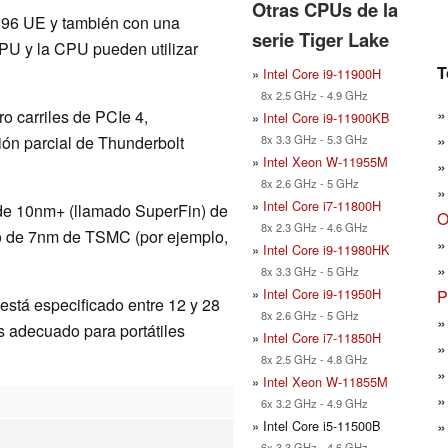
Otras CPUs de la
on 96 UE y también con una
serie Tiger Lake
PU y la CPU pueden utilizar
T
»
Intel Core i9-11900H
8x 2.5 GHz - 4.9 GHz
o carriles de PCIe 4,
»
Intel Core i9-11900KB
8x 3.3 GHz - 5.3 GHz
ión parcial de Thunderbolt
»
Intel Xeon W-11955M
8x 2.6 GHz - 5 GHz
»
Intel Core i7-11800H
 de 10nm+ (llamado SuperFin) de
O
8x 2.3 GHz - 4.6 GHz
so de 7nm de TSMC (por ejemplo,
»
Intel Core i9-11980HK
8x 3.3 GHz - 5 GHz
»
Intel Core i9-11950H
P
está especificado entre 12 y 28
8x 2.6 GHz - 5 GHz
es adecuado para portátiles
»
Intel Core i7-11850H
8x 2.5 GHz - 4.8 GHz
»
Intel Xeon W-11855M
6x 3.2 GHz - 4.9 GHz
» Intel Core i5-11500B
6x 3.3 GHz - 4.6 GHz