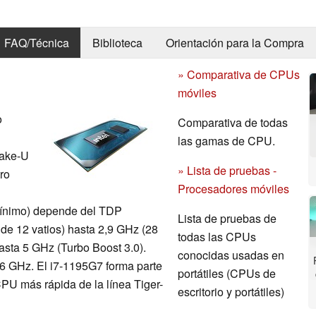
FAQ/Técnica
Biblioteca
Orientación para la Compra
» Comparativa de CPUs
móviles
o
Comparativa de todas
las gamas de CPU.
Lake-U
» Lista de pruebas -
ro
Procesadores móviles
(mínimo) depende del TDP
Lista de pruebas de
de 12 vatios) hasta 2,9 GHz (28
todas las CPUs
asta 5 GHz (Turbo Boost 3.0).
conocidas usadas en
6 GHz. El i7-1195G7 forma parte
portátiles (CPUs de
CPU más rápida de la línea Tiger-
escritorio y portátiles)