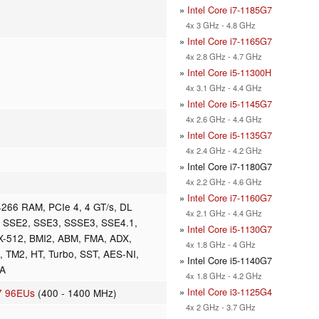
»
Intel Core i7-1185G7
4x 3 GHz - 4.8 GHz
»
Intel Core i7-1165G7
4x 2.8 GHz - 4.7 GHz
»
Intel Core i5-11300H
4x 3.1 GHz - 4.4 GHz
»
Intel Core i5-1145G7
4x 2.6 GHz - 4.4 GHz
»
Intel Core i5-1135G7
4x 2.4 GHz - 4.2 GHz
» Intel Core i7-1180G7
4x 2.2 GHz - 4.6 GHz
»
Intel Core i7-1160G7
66 RAM, PCIe 4, 4 GT/s, DL
4x 2.1 GHz - 4.4 GHz
 SSE2, SSE3, SSSE3, SSE4.1,
»
Intel Core i5-1130G7
X-512, BMI2, ABM, FMA, ADX,
4x 1.8 GHz - 4 GHz
 TM2, HT, Turbo, SST, AES-NI,
» Intel Core i5-1140G7
HA
4x 1.8 GHz - 4.2 GHz
»
Intel Core i3-1125G4
G7 96EUs
(400 - 1400 MHz)
4x 2 GHz - 3.7 GHz