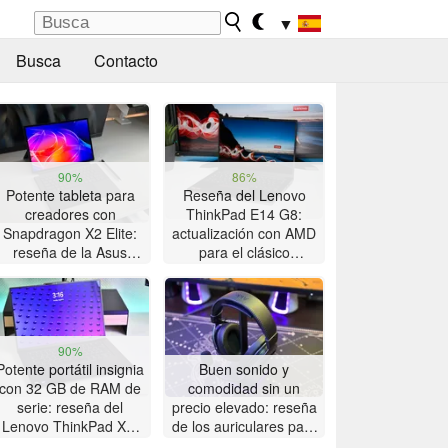
▼
Busca
Contacto
90%
86%
Potente tableta para
Reseña del Lenovo
creadores con
ThinkPad E14 G8:
Snapdragon X2 Elite:
actualización con AMD
reseña de la Asus
para el clásico
ProArt PZ14
ThinkPad con gran
autonomía
90%
Potente portátil insignia
Buen sonido y
con 32 GB de RAM de
comodidad sin un
serie: reseña del
precio elevado: reseña
Lenovo ThinkPad X9-
de los auriculares para
15p Gen 1
juegos Akko Verge S9