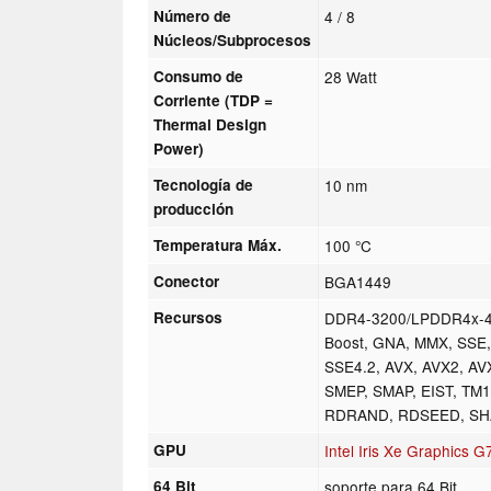
Número de
4 / 8
Núcleos/Subprocesos
Consumo de
28 Watt
Corriente (TDP =
Thermal Design
Power)
Tecnología de
10 nm
producción
Temperatura Máx.
100 °C
Conector
BGA1449
Recursos
DDR4-3200/LPDDR4x-42
Boost, GNA, MMX, SSE,
SSE4.2, AVX, AVX2, AV
SMEP, SMAP, EIST, TM1,
RDRAND, RDSEED, S
GPU
Intel Iris Xe Graphics 
64 Bit
soporte para 64 Bit