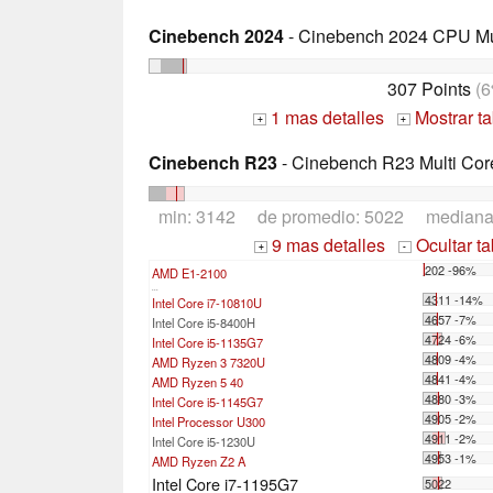
Cinebench 2024
- Cinebench 2024 CPU Mu
307 Points
(6
1 mas detalles
Mostrar t
+
+
Cinebench R23
- Cinebench R23 Multi Cor
min: 3142 de promedio: 5022 median
9 mas detalles
Ocultar t
+
-
202 -96%
AMD E1-2100
...
4311 -14%
Intel Core i7-10810U
4657 -7%
Intel Core i5-8400H
4724 -6%
Intel Core i5-1135G7
4809 -4%
AMD Ryzen 3 7320U
4841 -4%
AMD Ryzen 5 40
4880 -3%
Intel Core i5-1145G7
4905 -2%
Intel Processor U300
4911 -2%
Intel Core i5-1230U
4953 -1%
AMD Ryzen Z2 A
Intel Core i7-1195G7
5022