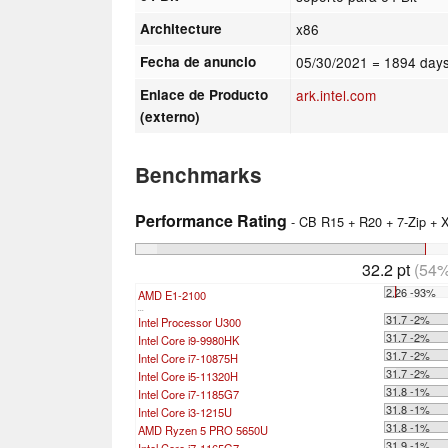
Architecture
x86
Fecha de anuncio
05/30/2021
= 1894 days
Enlace de Producto
ark.intel.com
(externo)
Benchmarks
Performance Rating
- CB R15 + R20 + 7-Zip +
32.2 pt
(54%
2.26 -93%
AMD E1-2100
...
31.7 -2%
Intel Processor U300
31.7 -2%
Intel Core i9-9980HK
31.7 -2%
Intel Core i7-10875H
31.7 -2%
Intel Core i5-11320H
31.8 -1%
Intel Core i7-1185G7
31.8 -1%
Intel Core i3-1215U
31.8 -1%
AMD Ryzen 5 PRO 5650U
31.9 -1%
Intel Core i7-1165G7