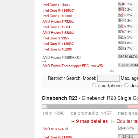
5049 1%
Intel Core i3-N305
5110 2%
Intel Core i7-1165G7
5132 2%
Intel Core i5-10300H
5149 3%
AMD Ryzen 5 7520U
5182 3%
Intel Core i3-1215U
5212 4%
AMD Ryzen 3 5300U
5262 5%
Intel Core 3 N355
5324 6%
Intel Core i7-1185G7
5372 7%
Intel Core i5-10200H
...
38530 667%
AMD Ryzen 9 9955HX3D
max:
107681 204
AMD Ryzen Threadripper PRO 7995WX
0%
Restrict / Search:
Model:
Max. ag
smartphone
des
Cinebench R23
- Cinebench R23 Single C
min: 1290 de promedio: 1457 mediana
9 mas detalles
Ocultar t
+
-
74.4 -95%
AMD A10-5745M
...
1428 -2%
Intel Core i5-11400H