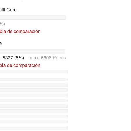
lti Core
%)
abla de comparación
e
a:
5337 (5%)
max: 6806 Points
abla de comparación