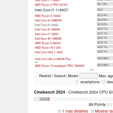
32.1 0%
AMD Ryzen 5 PRO 5675U
Intel Core i7-1195G7
32.2
32.2 0%
AMD Ryzen 5 7430U
32.3 0%
Intel Core i9-10980HK
32.3 0%
Intel Core i5-1240U
32.4 1%
Intel Core i9-10885H
32.4 1%
Intel Core i7-1260U
32.5 1%
Intel Xeon W-10885M
32.5 1%
AMD Ryzen 5 5600U
32.5 1%
AMD Ryzen AI 5 330
32.6 1%
Intel Core Ultra 7 164U
...
49.2 53%
Intel Core Ultra 9 290HX Plus
max:
59.5 85%
AMD Ryzen Threadripper PRO 7995WX
0%
Restrict / Search:
Model:
Max. ag
smartphone
des
Cinebench 2024
- Cinebench 2024 CPU Si
89 Points
(11
1 mas detalles
Mostrar t
+
+