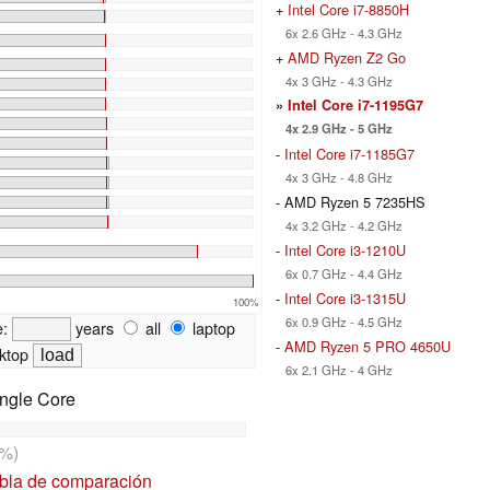
+
Intel Core i7-8850H
6x 2.6 GHz - 4.3 GHz
+
AMD Ryzen Z2 Go
4x 3 GHz - 4.3 GHz
»
Intel Core i7-1195G7
4x 2.9 GHz - 5 GHz
-
Intel Core i7-1185G7
4x 3 GHz - 4.8 GHz
- AMD Ryzen 5 7235HS
4x 3.2 GHz - 4.2 GHz
-
Intel Core i3-1210U
6x 0.7 GHz - 4.4 GHz
-
Intel Core i3-1315U
100%
6x 0.9 GHz - 4.5 GHz
e:
years
all
laptop
-
AMD Ryzen 5 PRO 4650U
ktop
6x 2.1 GHz - 4 GHz
ngle Core
%)
abla de comparación