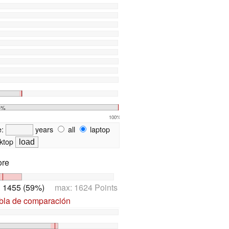
4%
100%
e:
years
all
laptop
ktop
ore
:
1455 (59%)
max: 1624 Points
abla de comparación