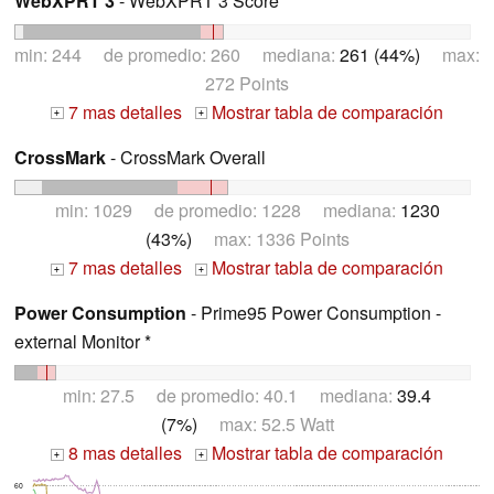
WebXPRT 3
- WebXPRT 3 Score
min: 244 de promedio: 260 mediana:
261 (44%)
max:
272 Points
7 mas detalles
Mostrar tabla de comparación
+
+
CrossMark
- CrossMark Overall
min: 1029 de promedio: 1228 mediana:
1230
(43%)
max: 1336 Points
7 mas detalles
Mostrar tabla de comparación
+
+
Power Consumption
- Prime95 Power Consumption -
external Monitor *
min: 27.5 de promedio: 40.1 mediana:
39.4
(7%)
max: 52.5 Watt
8 mas detalles
Mostrar tabla de comparación
+
+
60