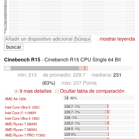
770
735
700
665
630
595
560
525
490
455
420
385
350
315
280
245
210
175
140
105
70
35
0
mostrar leyenda
Cinebench R15
- Cinebench R15 CPU Single 64 Bit
min: 213 de promedio: 229.7 mediana:
231
(63%)
max: 237 Points
9 mas detalles
Ocultar tabla de comparación
+
-
19 -92%
AMD A4-1200
...
226.7 -1%
Intel Core Ultra 5 125U
226.7 -1%
Intel Core i7-11390H
228 -1%
Intel Core Ultra 5 135U
228.2 -1%
AMD Ryzen 7 5800H
228.5 -1%
AMD Ryzen 7 5800U
229 0%
AMD Ryzen 7 PRO 7730U