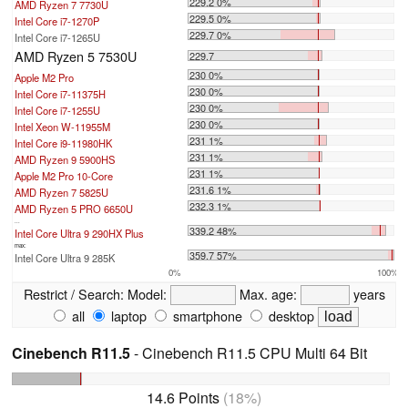
229.2 0%
AMD Ryzen 7 7730U
229.5 0%
Intel Core i7-1270P
229.7 0%
Intel Core i7-1265U
AMD Ryzen 5 7530U
229.7
230 0%
Apple M2 Pro
230 0%
Intel Core i7-11375H
230 0%
Intel Core i7-1255U
230 0%
Intel Xeon W-11955M
231 1%
Intel Core i9-11980HK
231 1%
AMD Ryzen 9 5900HS
231 1%
Apple M2 Pro 10-Core
231.6 1%
AMD Ryzen 7 5825U
232.3 1%
AMD Ryzen 5 PRO 6650U
...
339.2 48%
Intel Core Ultra 9 290HX Plus
max:
359.7 57%
Intel Core Ultra 9 285K
0%
100%
Restrict / Search:
Model:
Max. age:
years
all
laptop
smartphone
desktop
Cinebench R11.5
- Cinebench R11.5 CPU Multi 64 Bit
14.6 Points
(18%)