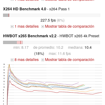
X264 HD Benchmark 4.0
- x264 Pass 1
227.5 fps
(6%)
1 mas detalles
Mostrar tabla de comparación
+
+
HWBOT x265 Benchmark v2.2
- HWBOT x265 4k Preset
min: 8.17 de promedio: 10.2 mediana:
10.4
(18%)
max: 11.6 fps
8 mas detalles
Mostrar tabla de comparación
+
+
18
17
16
15
14
13
12
11
10
9
8
7
6
5
4