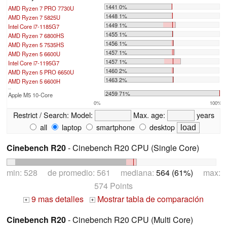
1441 0%
AMD Ryzen 7 PRO 7730U
1448 1%
AMD Ryzen 7 5825U
1449 1%
Intel Core i7-1185G7
1455 1%
AMD Ryzen 7 6800HS
1456 1%
AMD Ryzen 5 7535HS
1457 1%
AMD Ryzen 5 6600U
1457 1%
Intel Core i7-1195G7
1460 2%
AMD Ryzen 5 PRO 6650U
1463 2%
AMD Ryzen 5 6600H
...
2459 71%
Apple M5 10-Core
0%
100%
Restrict / Search:
Model:
Max. age:
years
all
laptop
smartphone
desktop
Cinebench R20
- Cinebench R20 CPU (Single Core)
min: 528 de promedio: 561 mediana:
564 (61%)
max:
574 Points
9 mas detalles
Mostrar tabla de comparación
+
+
Cinebench R20
- Cinebench R20 CPU (Multi Core)