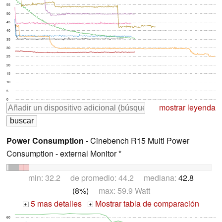
55
50
45
40
35
30
25
20
15
10
5
0
mostrar leyenda
Power Consumption
- Cinebench R15 Multi Power
Consumption - external Monitor *
min: 32.2 de promedio: 44.2 mediana:
42.8
(8%)
max: 59.9 Watt
5 mas detalles
Mostrar tabla de comparación
+
+
60