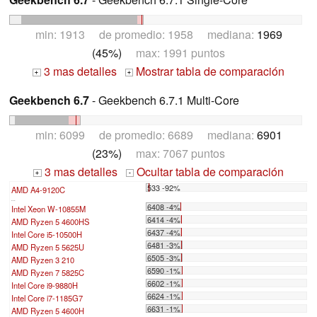
min: 1913 de promedio: 1958 mediana:
1969
(45%)
max: 1991 puntos
3 mas detalles
Mostrar tabla de comparación
+
+
Geekbench 6.7
- Geekbench 6.7.1 Multi-Core
min: 6099 de promedio: 6689 mediana:
6901
(23%)
max: 7067 puntos
3 mas detalles
Ocultar tabla de comparación
+
-
533 -92%
AMD A4-9120C
...
6408 -4%
Intel Xeon W-10855M
6414 -4%
AMD Ryzen 5 4600HS
6437 -4%
Intel Core i5-10500H
6481 -3%
AMD Ryzen 5 5625U
6505 -3%
AMD Ryzen 3 210
6590 -1%
AMD Ryzen 7 5825C
6602 -1%
Intel Core i9-9880H
6624 -1%
Intel Core i7-1185G7
6631 -1%
AMD Ryzen 5 4600H