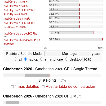
33.5 0%
Intel Core i7-11375H
33.7 1%
AMD Ryzen 7 7735U
33.7 1%
AMD Ryzen 7 PRO 7730U
33.8 1%
AMD Ryzen 5 6600U
33.8 1%
Intel Core Ultra 7 165U
33.8 1%
AMD Ryzen 7 PRO 6850H
33.8 1%
Intel Core i7-11390H
...
49.2 47%
Intel Core Ultra 9 290HX Plus
max:
59.5 78%
AMD Ryzen Threadripper PRO
7995WX
0%
100%
Restrict / Search:
Model:
Max. age:
years
all
laptop
smartphone
desktop
Cinebench 2026
- Cinebench 2026 CPU Single Thread
349 Points
(47%)
1 mas detalles
Mostrar tabla de comparación
+
+
Cinebench 2026
- Cinebench 2026 CPU Multi