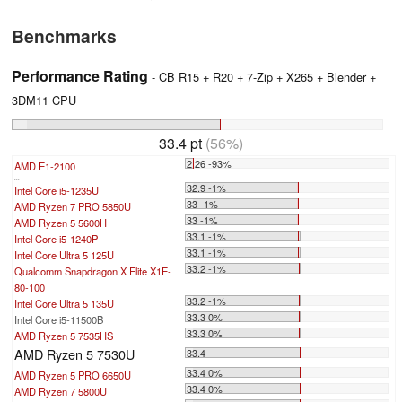
Benchmarks
Performance Rating
- CB R15 + R20 + 7-Zip + X265 + Blender +
3DM11 CPU
33.4 pt
(56%)
2.26 -93%
AMD E1-2100
...
32.9 -1%
Intel Core i5-1235U
33 -1%
AMD Ryzen 7 PRO 5850U
33 -1%
AMD Ryzen 5 5600H
33.1 -1%
Intel Core i5-1240P
33.1 -1%
Intel Core Ultra 5 125U
33.2 -1%
Qualcomm Snapdragon X Elite X1E-
80-100
33.2 -1%
Intel Core Ultra 5 135U
33.3 0%
Intel Core i5-11500B
33.3 0%
AMD Ryzen 5 7535HS
AMD Ryzen 5 7530U
33.4
33.4 0%
AMD Ryzen 5 PRO 6650U
33.4 0%
AMD Ryzen 7 5800U