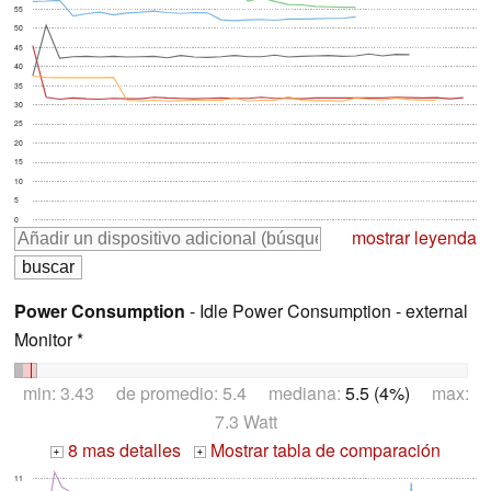
55
50
45
40
35
30
25
20
15
10
5
0
mostrar leyenda
Power Consumption
- Idle Power Consumption - external
Monitor *
min: 3.43 de promedio: 5.4 mediana:
5.5 (4%)
max:
7.3 Watt
8 mas detalles
Mostrar tabla de comparación
+
+
11