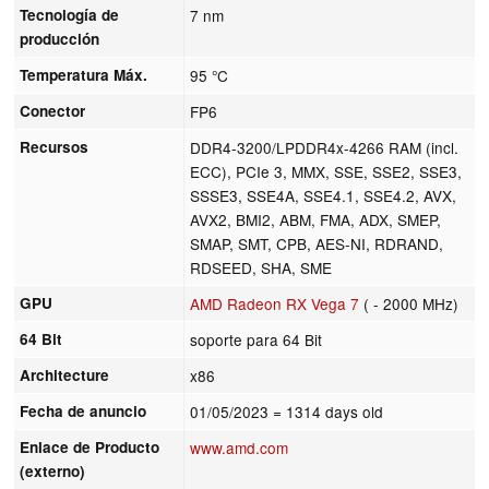
Tecnología de
7 nm
producción
Temperatura Máx.
95 °C
Conector
FP6
Recursos
DDR4-3200/LPDDR4x-4266 RAM (incl.
ECC), PCIe 3, MMX, SSE, SSE2, SSE3,
SSSE3, SSE4A, SSE4.1, SSE4.2, AVX,
AVX2, BMI2, ABM, FMA, ADX, SMEP,
SMAP, SMT, CPB, AES-NI, RDRAND,
RDSEED, SHA, SME
GPU
AMD Radeon RX Vega 7
( - 2000 MHz)
64 Bit
soporte para 64 Bit
Architecture
x86
Fecha de anuncio
01/05/2023
= 1314 days old
Enlace de Producto
www.amd.com
(externo)