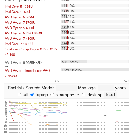
1411 0%
Intel Core i5-1335U
1415 0%
Intel Core 7 150U
1417 1%
AMD Ryzen 5 5625U
1427 1%
AMD Ryzen 7 5700U
1428 1%
AMD Ryzen 5 4600H
1443 2%
AMD Ryzen 5 PRO 6650U
1444 3%
AMD Ryzen 7 4800U
1448 3%
Intel Core i7-1355U
1457 3%
Qualcomm Snapdragon X Plus X1P-
42-100
...
6051 330%
AMD Ryzen 9 9955HX3D
max:
15842 1025%
AMD Ryzen Threadripper PRO
7995WX
0%
100%
Restrict / Search:
Model:
Max. age:
years
all
laptop
smartphone
desktop
1575
1540
1505
1470
1435
1400
1365
1330
1295
1260
1225
1190
1155
1120
1085
1050
1015
980
945
910
875
840
805