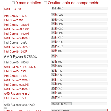
9 mas detalles
Ocultar tabla de comparación
+
-
202 -98%
AMD E1-2100
...
7970 -4%
Intel Core i7-1255U
8030 -3%
Intel Core 7 350
8108 -2%
Intel Core i7-10875H
8130 -2%
AMD Ryzen AI 5 430
8150 -2%
Intel Core i5-11400H
8161 -2%
AMD Ryzen 5 4600H
8199 -1%
Intel Core i5-1245U
8263 -1%
AMD Ryzen 5 5625U
8274 0%
Intel Core i5-1240P
AMD Ryzen 5 7530U
8313
8318 0%
Intel Core i5-11500B
8339 0%
AMD Ryzen 7 PRO 4750U
8383 1%
Intel Core i5-1335U
8410 1%
Intel Core i5-1345U
8411 1%
AMD Ryzen 7 5700U
8440 2%
Intel Core i9-9980HK
8565 3%
AMD Ryzen 7 4800U
8591 3%
AMD Ryzen 5 7535U
8637 4%
Intel Core i7-1355U
...
38530 363%
AMD Ryzen 9 9955HX3D
max:
107681 1195%