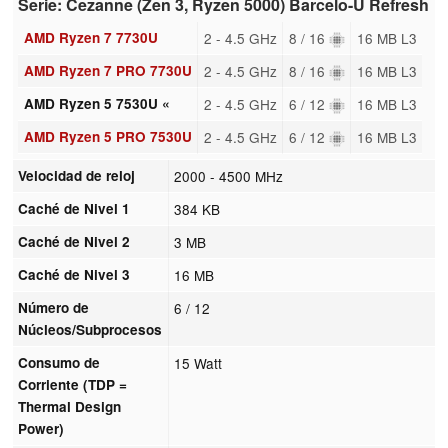
Serie: Cezanne (Zen 3, Ryzen 5000) Barcelo-U Refresh
AMD Ryzen 7 7730U
2 - 4.5 GHz
8 / 16
16 MB L3
AMD Ryzen 7 PRO 7730U
2 - 4.5 GHz
8 / 16
16 MB L3
AMD Ryzen 5 7530U «
2 - 4.5 GHz
6 / 12
16 MB L3
AMD Ryzen 5 PRO 7530U
2 - 4.5 GHz
6 / 12
16 MB L3
Velocidad de reloj
2000 - 4500 MHz
Caché de Nivel 1
384 KB
Caché de Nivel 2
3 MB
Caché de Nivel 3
16 MB
Número de
6 / 12
Núcleos/Subprocesos
Consumo de
15 Watt
Corriente (TDP =
Thermal Design
Power)