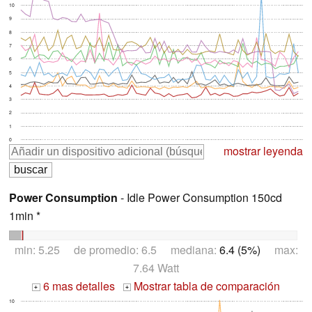
10
9
8
7
6
5
4
3
2
1
0
mostrar leyenda
Power Consumption
- Idle Power Consumption 150cd
1min *
min: 5.25 de promedio: 6.5 mediana:
6.4 (5%)
max:
7.64 Watt
6 mas detalles
Mostrar tabla de comparación
+
+
10