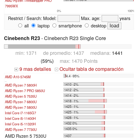
AMD Ryzen Threadripper PRO
7995WX
0%
100%
Restrict / Search:
Model:
Max. age:
years
all
laptop
smartphone
desktop
Cinebench R23
- Cinebench R23 Single Core
min: 1371 de promedio: 1437 mediana:
1441
(59%)
max: 1470 Points
9 mas detalles
Ocultar tabla de comparación
+
-
74.4 -95%
AMD A10-5745M
...
1410 -2%
AMD Ryzen 7 5800H
1412 -2%
AMD Ryzen 7 PRO 5850U
1414 -2%
AMD Ryzen 5 7535U
1418 -1%
AMD Ryzen 7 6800U
1425 -1%
AMD Ryzen 7 5800U
1425 -1%
Intel Core i7-1165G7
1428 -1%
Intel Core i5-11400H
1432 0%
Intel Core i5-11320H
1435 0%
AMD Ryzen 7 7730U
AMD Ryzen 5 7530U
1437