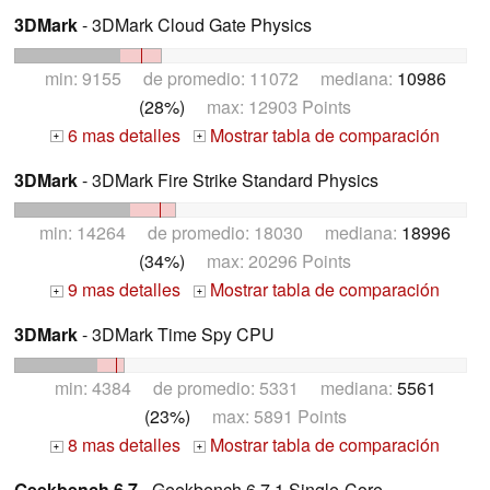
3DMark
- 3DMark Cloud Gate Physics
min: 9155 de promedio: 11072 mediana:
10986
(28%)
max: 12903 Points
6 mas detalles
Mostrar tabla de comparación
+
+
3DMark
- 3DMark Fire Strike Standard Physics
min: 14264 de promedio: 18030 mediana:
18996
(34%)
max: 20296 Points
9 mas detalles
Mostrar tabla de comparación
+
+
3DMark
- 3DMark Time Spy CPU
min: 4384 de promedio: 5331 mediana:
5561
(23%)
max: 5891 Points
8 mas detalles
Mostrar tabla de comparación
+
+
Geekbench 6.7
- Geekbench 6.7.1 Single-Core