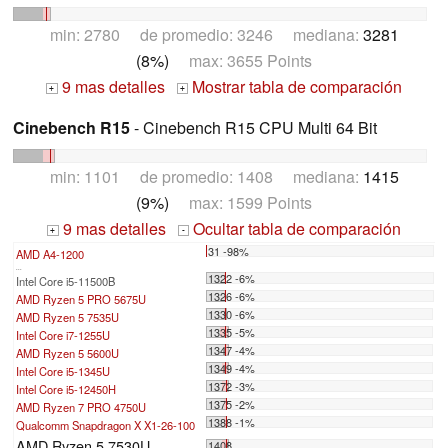
min: 2780 de promedio: 3246 mediana:
3281
(8%)
max: 3655 Points
9 mas detalles
Mostrar tabla de comparación
+
+
Cinebench R15
- Cinebench R15 CPU Multi 64 Bit
min: 1101 de promedio: 1408 mediana:
1415
(9%)
max: 1599 Points
9 mas detalles
Ocultar tabla de comparación
+
-
31 -98%
AMD A4-1200
...
1322 -6%
Intel Core i5-11500B
1326 -6%
AMD Ryzen 5 PRO 5675U
1330 -6%
AMD Ryzen 5 7535U
1335 -5%
Intel Core i7-1255U
1347 -4%
AMD Ryzen 5 5600U
1349 -4%
Intel Core i5-1345U
1372 -3%
Intel Core i5-12450H
1375 -2%
AMD Ryzen 7 PRO 4750U
1388 -1%
Qualcomm Snapdragon X X1-26-100
AMD Ryzen 5 7530U
1408