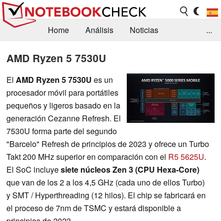
Home
Análisis
Noticias
...
FAQ/Técnica
Biblioteca
AMD Ryzen 5 7530U
Orientación para la Compra
Busca
El
AMD Ryzen 5 7530U
es un
procesador móvil para portátiles
Contacto
pequeños y ligeros basado en la
generación Cezanne Refresh. El
7530U forma parte del segundo
"Barcelo" Refresh de principios de 2023 y ofrece un Turbo
Takt 200 MHz superior en comparación con el
R5 5625U
.
El SoC incluye
siete núcleos Zen 3 (CPU Hexa-Core)
que van de los 2 a los 4,5 GHz (cada uno de ellos Turbo)
y SMT / Hyperthreading (12 hilos). El chip se fabricará en
el proceso de 7nm de TSMC y estará disponible a
principios de 2023.