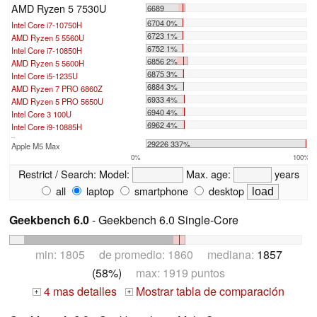
AMD Ryzen 5 7530U
6689
6704 0%
Intel Core i7-10750H
6723 1%
AMD Ryzen 5 5560U
6752 1%
Intel Core i7-10850H
6856 2%
AMD Ryzen 5 5600H
6875 3%
Intel Core i5-1235U
6884 3%
AMD Ryzen 7 PRO 6860Z
6933 4%
AMD Ryzen 5 PRO 5650U
6940 4%
Intel Core 3 100U
6962 4%
Intel Core i9-10885H
...
29226 337%
Apple M5 Max
0%
100%
Restrict / Search:
Model:
Max. age:
years
all
laptop
smartphone
desktop
Geekbench 6.0
- Geekbench 6.0 Single-Core
min: 1805 de promedio: 1860 mediana:
1857
(58%)
max: 1919 puntos
4 mas detalles
Mostrar tabla de comparación
+
+