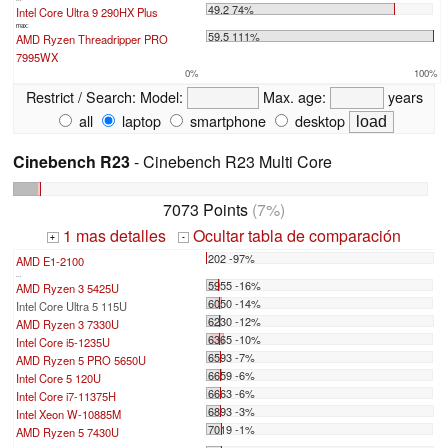
49.2 74%
Intel Core Ultra 9 290HX Plus
max:
59.5 111%
AMD Ryzen Threadripper PRO
7995WX
0%
100%
Restrict / Search:
Model:
Max. age:
years
all
laptop
smartphone
desktop
Cinebench R23
- Cinebench R23 Multi Core
7073 Points
(7%)
1 mas detalles
Ocultar tabla de comparación
+
-
202 -97%
AMD E1-2100
...
5955 -16%
AMD Ryzen 3 5425U
6050 -14%
Intel Core Ultra 5 115U
6230 -12%
AMD Ryzen 3 7330U
6365 -10%
Intel Core i5-1235U
6593 -7%
AMD Ryzen 5 PRO 5650U
6659 -6%
Intel Core 5 120U
6663 -6%
Intel Core i7-11375H
6893 -3%
Intel Xeon W-10885M
7019 -1%
AMD Ryzen 5 7430U