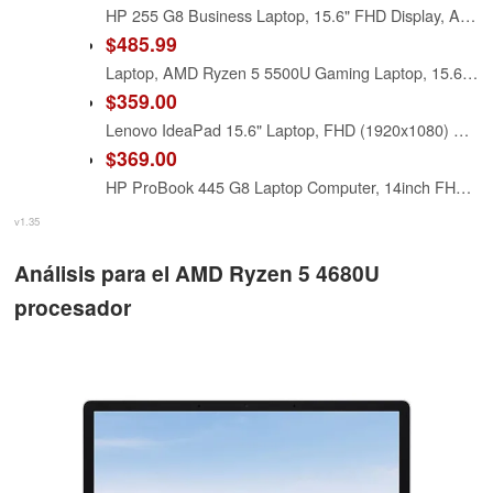
HP 255 G8 Business Laptop, 15.6" FHD Display, AMD Ryzen 5 5500U Hexa-core Processor (Beat Intel i7-1065G7), 8GB RAM, 256GB SSD, Windows 11 Pro with Office 365 for Web, Multiple Ports,
$485.99
Laptop, AMD Ryzen 5 5500U Gaming Laptop, 15.6 Inch Laptop Computer with 16GB RAM 1TB SSD, AMD Radeon Lap top PC, Laptops with Backlit Keyboard, 1080P FHD, 55.2Wh Battery, Type-C, HDMI, Win 11 Pro
$359.00
Lenovo IdeaPad 15.6" Laptop, FHD (1920x1080) TN 220nits Anti-Glare Display, AMD Ryzen 5 7520U, 8GB LPDDR5 RAM, 256GB SSD, AMD Radeon 610M Graphics, Windows 11 Home, Abyss Blue, EAT Wireless Earbuds
$369.00
HP ProBook 445 G8 Laptop Computer, 14inch FHD (1920x1080) Business Laptop, AMD Ryzen 5 5600U, 16GB RAM, 512GB SSD, Windows 11Pro (Renewed)
v1.35
Análisis para el AMD Ryzen 5 4680U
procesador