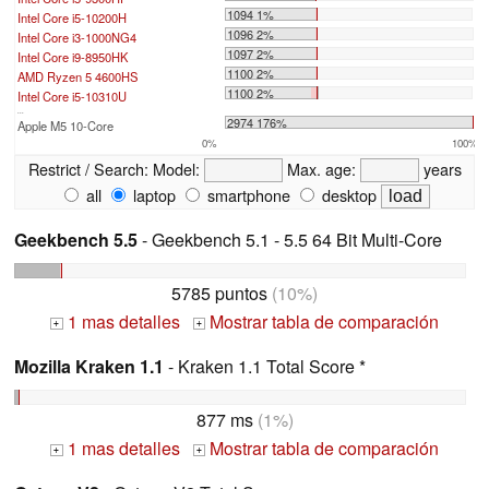
1094 1%
Intel Core i5-10200H
1096 2%
Intel Core i3-1000NG4
1097 2%
Intel Core i9-8950HK
1100 2%
AMD Ryzen 5 4600HS
1100 2%
Intel Core i5-10310U
...
2974 176%
Apple M5 10-Core
0%
100%
Restrict / Search:
Model:
Max. age:
years
all
laptop
smartphone
desktop
Geekbench 5.5
- Geekbench 5.1 - 5.5 64 Bit Multi-Core
5785 puntos
(10%)
1 mas detalles
Mostrar tabla de comparación
+
+
Mozilla Kraken 1.1
- Kraken 1.1 Total Score *
877 ms
(1%)
1 mas detalles
Mostrar tabla de comparación
+
+