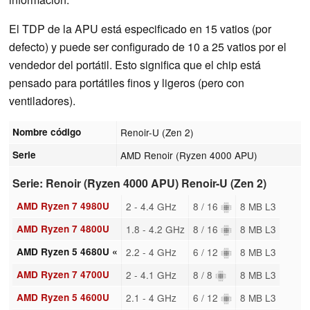
El TDP de la APU está especificado en 15 vatios (por
defecto) y puede ser configurado de 10 a 25 vatios por el
vendedor del portátil. Esto significa que el chip está
pensado para portátiles finos y ligeros (pero con
ventiladores).
Nombre código
Renoir-U (Zen 2)
Serie
AMD Renoir (Ryzen 4000 APU)
Serie: Renoir (Ryzen 4000 APU) Renoir-U (Zen 2)
AMD Ryzen 7 4980U
2 - 4.4 GHz
8 / 16
8 MB L3
AMD Ryzen 7 4800U
1.8 - 4.2 GHz
8 / 16
8 MB L3
AMD Ryzen 5 4680U «
2.2 - 4 GHz
6 / 12
8 MB L3
AMD Ryzen 7 4700U
2 - 4.1 GHz
8 / 8
8 MB L3
AMD Ryzen 5 4600U
2.1 - 4 GHz
6 / 12
8 MB L3