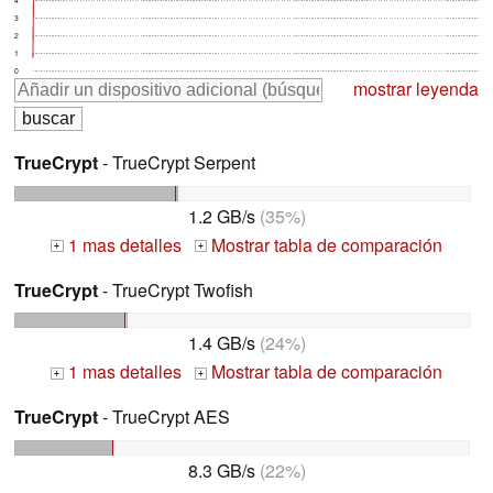
3
2
1
0
mostrar leyenda
TrueCrypt
- TrueCrypt Serpent
1.2 GB/s
(35%)
1 mas detalles
Mostrar tabla de comparación
+
+
TrueCrypt
- TrueCrypt Twofish
1.4 GB/s
(24%)
1 mas detalles
Mostrar tabla de comparación
+
+
TrueCrypt
- TrueCrypt AES
8.3 GB/s
(22%)