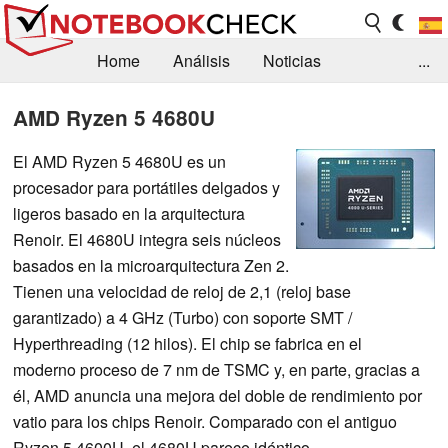
Home
Análisis
Noticias
...
FAQ/Técnica
Biblioteca
AMD Ryzen 5 4680U
Orientación para la Compra
Busca
El AMD Ryzen 5 4680U es un
procesador para portátiles delgados y
Contacto
ligeros basado en la arquitectura
Renoir. El 4680U integra seis núcleos
basados en la microarquitectura Zen 2.
Tienen una velocidad de reloj de 2,1 (reloj base
garantizado) a 4 GHz (Turbo) con soporte SMT /
Hyperthreading (12 hilos). El chip se fabrica en el
moderno proceso de 7 nm de TSMC y, en parte, gracias a
él, AMD anuncia una mejora del doble de rendimiento por
vatio para los chips Renoir. Comparado con el antiguo
Ryzen 5 4600U, el 4680U parece idéntico.