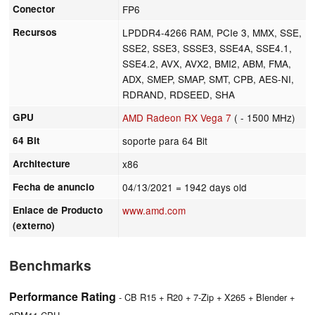
Conector
FP6
Recursos
LPDDR4-4266 RAM, PCIe 3, MMX, SSE,
SSE2, SSE3, SSSE3, SSE4A, SSE4.1,
SSE4.2, AVX, AVX2, BMI2, ABM, FMA,
ADX, SMEP, SMAP, SMT, CPB, AES-NI,
RDRAND, RDSEED, SHA
GPU
AMD Radeon RX Vega 7
( - 1500 MHz)
64 Bit
soporte para 64 Bit
Architecture
x86
Fecha de anuncio
04/13/2021
= 1942 days old
Enlace de Producto
www.amd.com
(externo)
Benchmarks
Performance Rating
- CB R15 + R20 + 7-Zip + X265 + Blender +