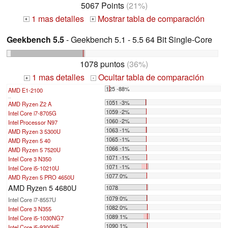
5067 Points
(21%)
1 mas detalles
Mostrar tabla de comparación
+
+
Geekbench 5.5
- Geekbench 5.1 - 5.5 64 Bit Single-Core
1078 puntos
(36%)
1 mas detalles
Ocultar tabla de comparación
+
-
125 -88%
AMD E1-2100
...
1051 -3%
AMD Ryzen Z2 A
1059 -2%
Intel Core i7-8705G
1060 -2%
Intel Processor N97
1063 -1%
AMD Ryzen 3 5300U
1065 -1%
AMD Ryzen 5 40
1066 -1%
AMD Ryzen 5 7520U
1071 -1%
Intel Core 3 N350
1071 -1%
Intel Core i5-10210U
1077 0%
AMD Ryzen 5 PRO 4650U
AMD Ryzen 5 4680U
1078
1079 0%
Intel Core i7-8557U
1082 0%
Intel Core 3 N355
1089 1%
Intel Core i5-1030NG7
1090 1%
Intel Core i5-9300HF