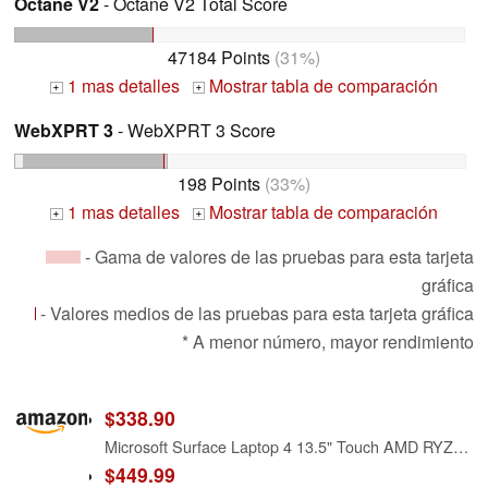
Octane V2
- Octane V2 Total Score
47184 Points
(31%)
1 mas detalles
Mostrar tabla de comparación
+
+
WebXPRT 3
- WebXPRT 3 Score
198 Points
(33%)
1 mas detalles
Mostrar tabla de comparación
+
+
- Gama de valores de las pruebas para esta tarjeta
gráfica
- Valores medios de las pruebas para esta tarjeta gráfica
* A menor número, mayor rendimiento
$338.90
Microsoft Surface Laptop 4 13.5" Touch AMD RYZEN 5 16GB 256GB SSD Win 11 PRO Platinum (Renewed)
$449.99