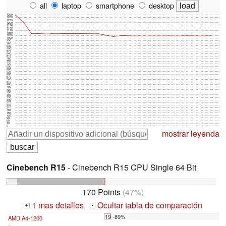
all
laptop
smartphone
desktop
1290
1260
1230
1200
1170
1140
1110
1080
1050
1020
990
960
930
900
870
840
810
780
750
720
690
660
630
600
570
540
510
480
450
420
390
360
330
300
270
240
210
180
150
120
90
60
30
0
mostrar leyenda
Cinebench R15
- Cinebench R15 CPU Single 64 Bit
170 Points
(47%)
1 mas detalles
Ocultar tabla de comparación
+
-
19 -89%
AMD A4-1200
...