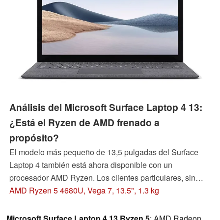
Análisis del Microsoft Surface Laptop 4 13:
¿Está el Ryzen de AMD frenado a
propósito?
El modelo más pequeño de 13,5 pulgadas del Surface
Laptop 4 también está ahora disponible con un
procesador AMD Ryzen. Los clientes particulares, sin
embargo, sólo tienen el modelo base con el Ryzen 5 y
AMD Ryzen 5 4680U, Vega 7, 13.5", 1.3 kg
sólo 8 GB de RAM. Pero, ¿sigue siendo el modelo AMD
la mejor opción?
Microsoft Surface Laptop 4 13 Ryzen 5
: AMD Radeon