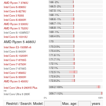
166 -2%
AMD Ryzen 7 3780U
166.5 -2%
Intel Core i5-8365U
167.5 -1%
Intel Core i5-8279U
168 -1%
Intel Core 3 N355
168.6 -1%
Intel Core i5-8300H
168.7 -1%
AMD Ryzen 3 5300U
168.8 -1%
AMD Ryzen 5 7520U
169 -1%
Intel Core i5-1038NG7
169.4 0%
Intel Core i5-10310U
AMD Ryzen 5 4680U
170
170.3 0%
Intel Xeon E3-1505M v6
170.4 0%
Intel Core i5-8400H
171.6 1%
Intel Core i5-10200H
171.7 1%
Intel Core i7-8705G
172 1%
Intel Core i7-8750H
172 1%
Intel Core i7-8706G
172.5 1%
Intel Core i7-8565U
172.6 2%
Intel Core i5-9300H
172.8 2%
AMD Ryzen 5 4500U
...
339.2 100%
Intel Core Ultra 9 290HX Plus
max:
359.7 112%
Intel Core Ultra 9 285K
0%
100%
Restrict / Search:
Model:
Max. age:
years