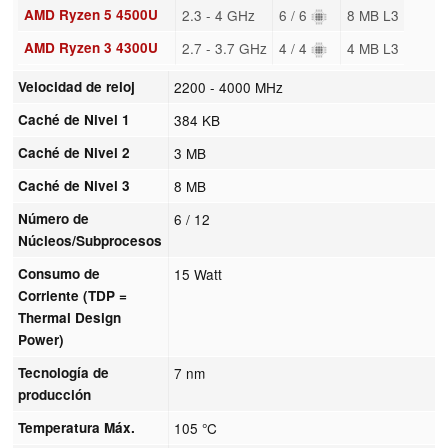
AMD Ryzen 5 4500U
2.3 - 4 GHz
6 / 6
8 MB L3
AMD Ryzen 3 4300U
2.7 - 3.7 GHz
4 / 4
4 MB L3
Velocidad de reloj
2200 - 4000 MHz
Caché de Nivel 1
384 KB
Caché de Nivel 2
3 MB
Caché de Nivel 3
8 MB
Número de
6 / 12
Núcleos/Subprocesos
Consumo de
15 Watt
Corriente (TDP =
Thermal Design
Power)
Tecnología de
7 nm
producción
Temperatura Máx.
105 °C