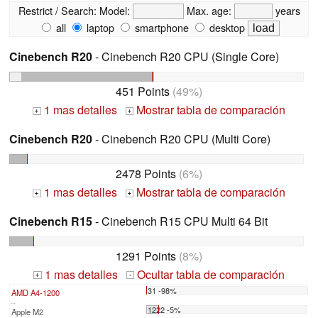
Restrict / Search:
Model:
Max. age:
years
all
laptop
smartphone
desktop
Cinebench R20
- Cinebench R20 CPU (Single Core)
451 Points
(49%)
1 mas detalles
Mostrar tabla de comparación
+
+
Cinebench R20
- Cinebench R20 CPU (Multi Core)
2478 Points
(6%)
1 mas detalles
Mostrar tabla de comparación
+
+
Cinebench R15
- Cinebench R15 CPU Multi 64 Bit
1291 Points
(8%)
1 mas detalles
Ocultar tabla de comparación
+
-
31 -98%
AMD A4-1200
...
1222 -5%
Apple M2