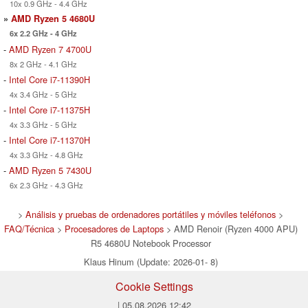
10x 0.9 GHz - 4.4 GHz
»
AMD Ryzen 5 4680U
6x 2.2 GHz - 4 GHz
-
AMD Ryzen 7 4700U
8x 2 GHz - 4.1 GHz
-
Intel Core i7-11390H
4x 3.4 GHz - 5 GHz
-
Intel Core i7-11375H
4x 3.3 GHz - 5 GHz
-
Intel Core i7-11370H
4x 3.3 GHz - 4.8 GHz
-
AMD Ryzen 5 7430U
6x 2.3 GHz - 4.3 GHz
>
Análisis y pruebas de ordenadores portátiles y móviles teléfonos
>
FAQ/Técnica
>
Procesadores de Laptops
> AMD Renoir (Ryzen 4000 APU)
R5 4680U Notebook Processor
Klaus Hinum (Update: 2026-01- 8)
Cookie Settings
| 05.08.2026 12:42