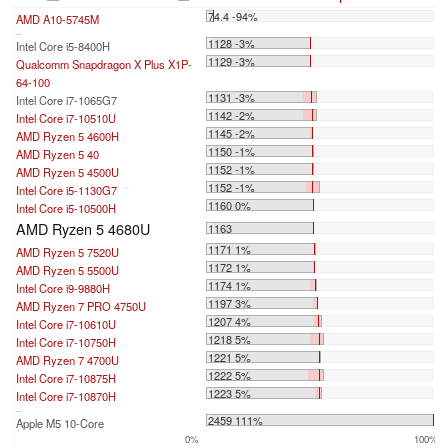
74.4 -94%
AMD A10-5745M
...
1128 -3%
Intel Core i5-8400H
1129 -3%
Qualcomm Snapdragon X Plus X1P-
64-100
1131 -3%
Intel Core i7-1065G7
1142 -2%
Intel Core i7-10510U
1145 -2%
AMD Ryzen 5 4600H
1150 -1%
AMD Ryzen 5 40
1152 -1%
AMD Ryzen 5 4500U
1152 -1%
Intel Core i5-1130G7
1160 0%
Intel Core i5-10500H
AMD Ryzen 5 4680U
1163
1171 1%
AMD Ryzen 5 7520U
1172 1%
AMD Ryzen 5 5500U
1174 1%
Intel Core i9-9880H
1197 3%
AMD Ryzen 7 PRO 4750U
1207 4%
Intel Core i7-10610U
1218 5%
Intel Core i7-10750H
1221 5%
AMD Ryzen 7 4700U
1222 5%
Intel Core i7-10875H
1223 5%
Intel Core i7-10870H
...
2459 111%
Apple M5 10-Core
0%
100%