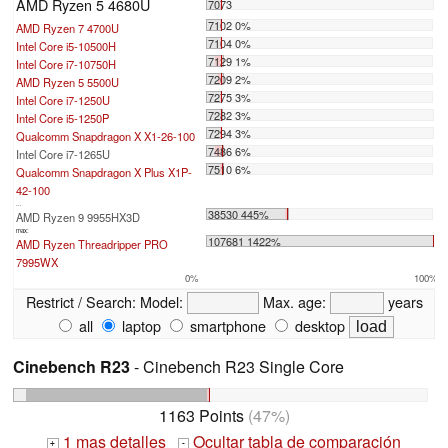
AMD Ryzen 5 4680U
7073
7102 0%
AMD Ryzen 7 4700U
7104 0%
Intel Core i5-10500H
7129 1%
Intel Core i7-10750H
7209 2%
AMD Ryzen 5 5500U
7275 3%
Intel Core i7-1250U
7282 3%
Intel Core i5-1250P
7294 3%
Qualcomm Snapdragon X X1-26-100
7486 6%
Intel Core i7-1265U
7510 6%
Qualcomm Snapdragon X Plus X1P-
42-100
...
38530 445%
AMD Ryzen 9 9955HX3D
max:
107681 1422%
AMD Ryzen Threadripper PRO
7995WX
0%
100%
Restrict / Search:
Model:
Max. age:
years
all
laptop
smartphone
desktop
Cinebench R23
- Cinebench R23 Single Core
1163 Points
(47%)
1 mas detalles
Ocultar tabla de comparación
+
-