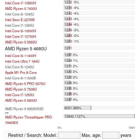
1232 -5%
Intel Core i7-10850H
1235 -4%
AMD Ryzen 5 7430U
1242 -4%
Intel Core i5-1240U
1243 -4%
Intel Xeon E-2276M
1244 -4%
Intel Core i7-1265U
1249 -3%
Intel Core i5-10500H
1263 -2%
Intel Core i7-10750H
1280 -1%
AMD Ryzen 5 5560U
AMD Ryzen 5 4680U
1291
1297 0%
Intel Core i5-11400H
1304 1%
Intel Core Ultra 7 164U
1311 2%
Intel Core i5-1245U
1320 2%
Apple M1 Pro 8-Core
1322 2%
Intel Core i5-11500B
1326 3%
AMD Ryzen 5 PRO 5675U
1330 3%
AMD Ryzen 5 7535U
1335 3%
Intel Core i7-1255U
1347 4%
AMD Ryzen 5 5600U
...
6051 369%
AMD Ryzen 9 9955HX3D
max:
15842 1127%
AMD Ryzen Threadripper PRO
7995WX
0%
100%
Restrict / Search:
Model:
Max. age:
years