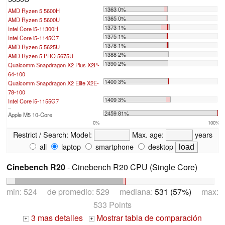
1363 0%
AMD Ryzen 5 5600H
1365 0%
AMD Ryzen 5 5600U
1373 1%
Intel Core i5-11300H
1375 1%
Intel Core i5-1145G7
1378 1%
AMD Ryzen 5 5625U
1388 2%
AMD Ryzen 5 PRO 5675U
1390 2%
Qualcomm Snapdragon X2 Plus X2P-
64-100
1400 3%
Qualcomm Snapdragon X2 Elite X2E-
78-100
1409 3%
Intel Core i5-1155G7
...
2459 81%
Apple M5 10-Core
0%
100%
Restrict / Search:
Model:
Max. age:
years
all
laptop
smartphone
desktop
Cinebench R20
- Cinebench R20 CPU (Single Core)
min: 524 de promedio: 529 mediana:
531 (57%)
max:
533 Points
3 mas detalles
Mostrar tabla de comparación
+
+