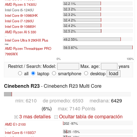
32.2 1%
AMD Ryzen 5 7430U
32.3 2%
Intel Core i5-1240U
32.3 2%
Intel Core i9-10980HK
32.4 2%
Intel Core i7-1260U
32.4 2%
Intel Core i9-10885H
32.5 2%
AMD Ryzen AI 5 330
...
49.2 55%
Intel Core Ultra 9 290HX Plus
max:
59.5 87%
AMD Ryzen Threadripper PRO
7995WX
0%
100%
Restrict / Search:
Model:
Max. age:
years
all
laptop
smartphone
desktop
Cinebench R23
- Cinebench R23 Multi Core
min: 6210 de promedio: 6593 mediana:
6429
(6%)
max: 7140 Points
3 mas detalles
Ocultar tabla de comparación
+
-
202 -97%
AMD E1-2100
...
5625 -15%
Intel Core i5-1155G7