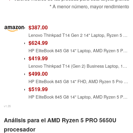
* A menor número, mayor rendimiento
$387.00
Lenovo Thinkpad T14 Gen 2 14" Laptop, Ryzen 5 PRO 5650U 2.3Ghz, 24GB DDR4, 256GB NVMe SSD, 1080p Full HD, HDMI, Webcam, Windows 11 Pro (Renewed)
$624.99
HP EliteBook 845 G8 14" Laptop, AMD Ryzen 5 PRO 5650U 2.3GHz, 32GB DDR4 RAM, 1TB NVMe M.2 SSD, 1080p Full HD, Webcam, Windows 11 Pro (Renewed)
$419.99
Lenovo Thinkpad T14 (Gen 2) Business Laptop, 14" FHD(1920x1080), AMD Ryzen R5 5650U 2.3Ghz-4.2GHz, 16GB DDR4, 512GB SSD, Backlit Keyboard, Webcam, Windows 11Pro (Renewed)
$499.00
HP EliteBook 845 G8 14" FHD, AMD Ryzen 5 Pro 5650U 2.3GHz, 16GB RAM, 256GB Solid State Drive, Windows 11 Pro 64Bit, CAM, (Renewed)
$519.99
HP EliteBook 845 G8 14" Laptop, AMD Ryzen 5 PRO 5650U 2.3GHz, 32GB DDR4 RAM, 256GB NVMe M.2 SSD, 1080p Full HD, Webcam, Windows 11 Pro (Renewed)
v1.35
Análisis para el AMD Ryzen 5 PRO 5650U
procesador