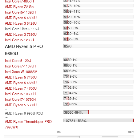
5742 -13%
Intel Core i7-8850H
5778 -12%
AMD Ryzen Z2 Go
5869 -11%
Intel Core i5-11320H
5920 -10%
AMD Ryzen 5 4500U
5955 -10%
AMD Ryzen 3 5425U
6050 -8%
Intel Core Ultra 5 115U
6230 -6%
AMD Ryzen 3 7330U
6365 -3%
Intel Core i5-1235U
AMD Ryzen 5 PRO
6593
5650U
6659 1%
Intel Core 5 120U
6663 1%
Intel Core i7-11375H
6893 5%
Intel Xeon W-10885M
7019 6%
AMD Ryzen 5 7430U
7073 7%
AMD Ryzen 5 4680U
7102 8%
AMD Ryzen 7 4700U
7104 8%
Intel Core i5-10500H
7129 8%
Intel Core i7-10750H
7209 9%
AMD Ryzen 5 5500U
...
38530 484%
AMD Ryzen 9 9955HX3D
max:
107681 1533%
AMD Ryzen Threadripper PRO
7995WX
0%
100%