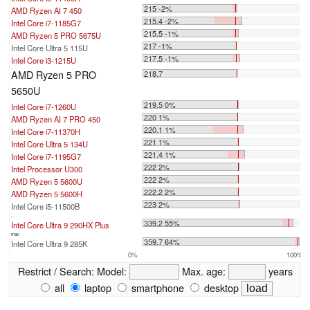
215 -2%
AMD Ryzen AI 7 450
215.4 -2%
Intel Core i7-1185G7
215.5 -1%
AMD Ryzen 5 PRO 5675U
217 -1%
Intel Core Ultra 5 115U
217.5 -1%
Intel Core i3-1215U
AMD Ryzen 5 PRO
218.7
5650U
219.5 0%
Intel Core i7-1260U
220 1%
AMD Ryzen AI 7 PRO 450
220.1 1%
Intel Core i7-11370H
221 1%
Intel Core Ultra 5 134U
221.4 1%
Intel Core i7-1195G7
222 2%
Intel Processor U300
222 2%
AMD Ryzen 5 5600U
222.2 2%
AMD Ryzen 5 5600H
223 2%
Intel Core i5-11500B
...
339.2 55%
Intel Core Ultra 9 290HX Plus
max:
359.7 64%
Intel Core Ultra 9 285K
0%
100%
Restrict / Search:
Model:
Max. age:
years
all
laptop
smartphone
desktop