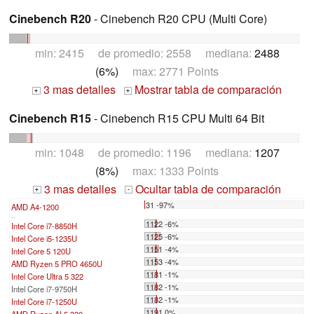
Cinebench R20
- Cinebench R20 CPU (Multi Core)
min: 2415 de promedio: 2558 mediana:
2488
(6%)
max: 2771 Points
3 mas detalles
Mostrar tabla de comparación
+
+
Cinebench R15
- Cinebench R15 CPU Multi 64 Bit
min: 1048 de promedio: 1196 mediana:
1207
(8%)
max: 1333 Points
3 mas detalles
Ocultar tabla de comparación
+
-
31 -97%
AMD A4-1200
...
1122 -6%
Intel Core i7-8850H
1125 -6%
Intel Core i5-1235U
1151 -4%
Intel Core 5 120U
1153 -4%
AMD Ryzen 5 PRO 4650U
1181 -1%
Intel Core Ultra 5 322
1182 -1%
Intel Core i7-9750H
1182 -1%
Intel Core i7-1250U
1191 0%
AMD Ryzen AI 5 330