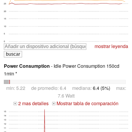
25
20
15
10
5
0
mostrar leyenda
Power Consumption
- Idle Power Consumption 150cd
1min *
min: 5.22 de promedio: 6.4 mediana:
6.4 (5%)
max:
7.6 Watt
2 mas detalles
Mostrar tabla de comparación
+
+
15
14
13
12
11
10