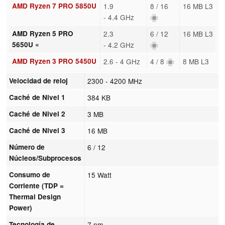
AMD Ryzen 7 PRO 5850U
1.9
8 / 16
16 MB L3
- 4.4 GHz
AMD Ryzen 5 PRO
2.3
6 / 12
16 MB L3
5650U «
- 4.2 GHz
AMD Ryzen 3 PRO 5450U
2.6 - 4 GHz
4 / 8
8 MB L3
Velocidad de reloj
2300 - 4200 MHz
Caché de Nivel 1
384 KB
Caché de Nivel 2
3 MB
Caché de Nivel 3
16 MB
Número de
6 / 12
Núcleos/Subprocesos
Consumo de
15 Watt
Corriente (TDP =
Thermal Design
Power)
Tecnología de
7 nm