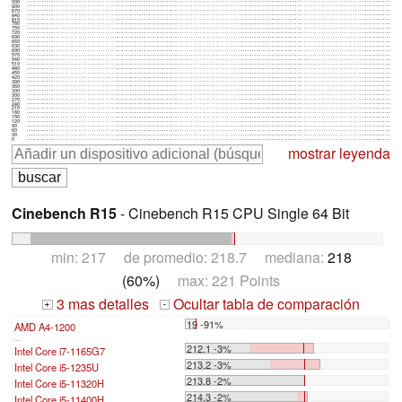
930
900
870
840
810
780
750
720
690
660
630
600
570
540
510
480
450
420
390
360
330
300
270
240
210
180
150
120
90
60
30
0
mostrar leyenda
Cinebench R15
- Cinebench R15 CPU Single 64 Bit
min: 217 de promedio: 218.7 mediana:
218
(60%)
max: 221 Points
3 mas detalles
Ocultar tabla de comparación
+
-
19 -91%
AMD A4-1200
...
212.1 -3%
Intel Core i7-1165G7
213.2 -3%
Intel Core i5-1235U
213.8 -2%
Intel Core i5-11320H
214.3 -2%
Intel Core i5-11400H