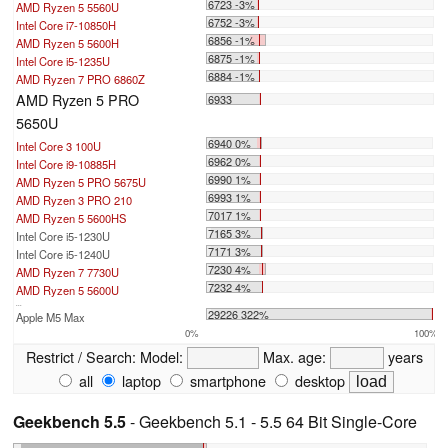
6723 -3%
AMD Ryzen 5 5560U
6752 -3%
Intel Core i7-10850H
6856 -1%
AMD Ryzen 5 5600H
6875 -1%
Intel Core i5-1235U
6884 -1%
AMD Ryzen 7 PRO 6860Z
AMD Ryzen 5 PRO
6933
5650U
6940 0%
Intel Core 3 100U
6962 0%
Intel Core i9-10885H
6990 1%
AMD Ryzen 5 PRO 5675U
6993 1%
AMD Ryzen 3 PRO 210
7017 1%
AMD Ryzen 5 5600HS
7165 3%
Intel Core i5-1230U
7171 3%
Intel Core i5-1240U
7230 4%
AMD Ryzen 7 7730U
7232 4%
AMD Ryzen 5 5600U
...
29226 322%
Apple M5 Max
0%
100%
Restrict / Search:
Model:
Max. age:
years
all
laptop
smartphone
desktop
Geekbench 5.5
- Geekbench 5.1 - 5.5 64 Bit Single-Core