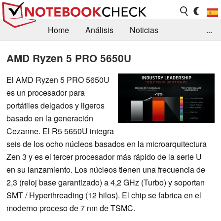
Home
Análisis
Noticias
...
FAQ/Técnica
Biblioteca
AMD Ryzen 5 PRO 5650U
Orientación para la Compra
Busca
El AMD Ryzen 5 PRO 5650U
es un procesador para
Contacto
portátiles delgados y ligeros
basado en la generación
Cezanne. El R5 5650U integra
seis de los ocho núcleos basados en la microarquitectura
Zen 3 y es el tercer procesador más rápido de la serie U
en su lanzamiento. Los núcleos tienen una frecuencia de
2,3 (reloj base garantizado) a 4,2 GHz (Turbo) y soportan
SMT / Hyperthreading (12 hilos). El chip se fabrica en el
moderno proceso de 7 nm de TSMC.