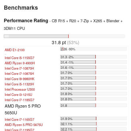
Benchmarks
Performance Rating
- CB R15 + R20 + 7-Zip + X265 + Blender +
3DM11 CPU
31.8 pt
(53%)
2.26 -93%
AMD E1-2100
...
31.3 -2%
Intel Core i5-1155G7
31.4 -1%
AMD Ryzen 9 4900H
31.6 -1%
Intel Core i7-10870H
31.7 0%
Intel Core i7-10875H
31.7 0%
Intel Core i9-9980HK
31.7 0%
Intel Core i5-11320H
31.7 0%
Intel Processor U300
31.8 0%
Intel Core i3-1215U
31.8 0%
Intel Core i7-1185G7
AMD Ryzen 5 PRO
31.8
5650U
31.9 0%
Intel Core i7-1165G7
32.1 1%
AMD Ryzen 5 PRO 5675U
32.2 1%
Intel Core i7-1195G7