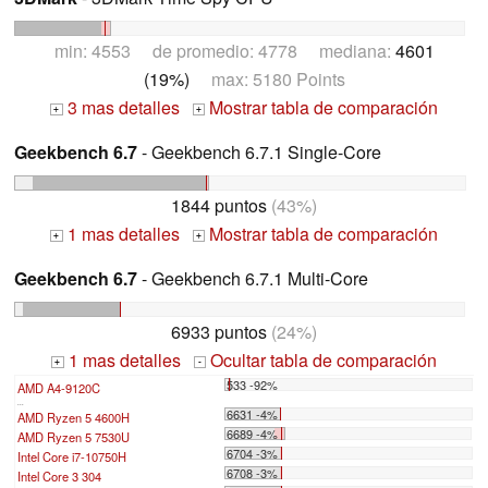
min: 4553 de promedio: 4778 mediana:
4601
(19%)
max: 5180 Points
3 mas detalles
Mostrar tabla de comparación
+
+
Geekbench 6.7
- Geekbench 6.7.1 Single-Core
1844 puntos
(43%)
1 mas detalles
Mostrar tabla de comparación
+
+
Geekbench 6.7
- Geekbench 6.7.1 Multi-Core
6933 puntos
(24%)
1 mas detalles
Ocultar tabla de comparación
+
-
533 -92%
AMD A4-9120C
...
6631 -4%
AMD Ryzen 5 4600H
6689 -4%
AMD Ryzen 5 7530U
6704 -3%
Intel Core i7-10750H
6708 -3%
Intel Core 3 304