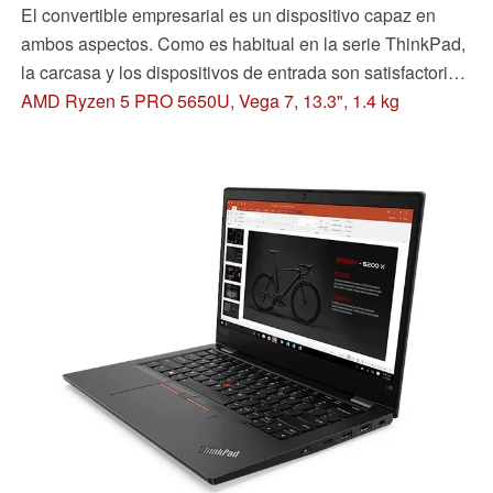
El convertible empresarial es un dispositivo capaz en
ambos aspectos. Como es habitual en la serie ThinkPad,
la carcasa y los dispositivos de entrada son satisfactorios
incluso para los usuarios más exigentes. Además, el L13
AMD Ryzen 5 PRO 5650U, Vega 7, 13.3", 1.4 kg
Yoga es muy capaz en muchos aspectos en modo tablet -
y no sólo por el lápiz digital incluido. Entonces, ¿es el
convertible perfecto para todo?