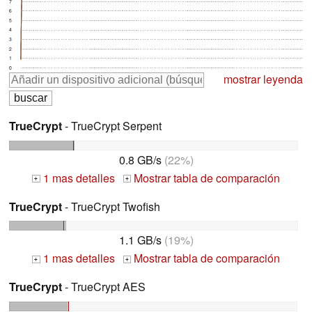
7
6
5
4
3
2
1
0
mostrar leyenda
TrueCrypt
- TrueCrypt Serpent
0.8 GB/s
(22%)
1 mas detalles
Mostrar tabla de comparación
+
+
TrueCrypt
- TrueCrypt Twofish
1.1 GB/s
(19%)
1 mas detalles
Mostrar tabla de comparación
+
+
TrueCrypt
- TrueCrypt AES