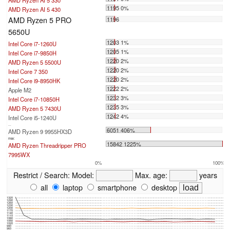
1195 0%
AMD Ryzen AI 5 430
AMD Ryzen 5 PRO
1196
5650U
1203 1%
Intel Core i7-1260U
1205 1%
Intel Core i7-9850H
1220 2%
AMD Ryzen 5 5500U
1220 2%
Intel Core 7 350
1220 2%
Intel Core i9-8950HK
1222 2%
Apple M2
1232 3%
Intel Core i7-10850H
1235 3%
AMD Ryzen 5 7430U
1242 4%
Intel Core i5-1240U
...
6051 406%
AMD Ryzen 9 9955HX3D
max:
15842 1225%
AMD Ryzen Threadripper PRO
7995WX
0%
100%
Restrict / Search:
Model:
Max. age:
years
all
laptop
smartphone
desktop
1320
1290
1260
1230
1200
1170
1140
1110
1080
1050
1020
990
960