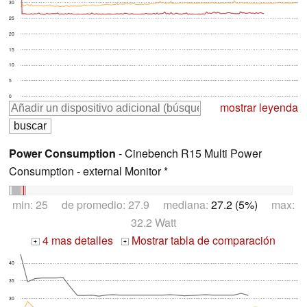
30
25
20
15
10
5
0
mostrar leyenda
Power Consumption
- Cinebench R15 Multi Power
Consumption - external Monitor *
min: 25 de promedio: 27.9 mediana:
27.2 (5%)
max:
32.2 Watt
4 mas detalles
Mostrar tabla de comparación
+
+
40
35
30