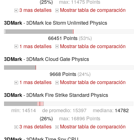
(25%)
max: 11475 Points
3 mas detalles
Mostrar tabla de comparación
+
+
3DMark
- 3DMark Ice Storm Unlimited Physics
66451 Points
(53%)
1 mas detalles
Mostrar tabla de comparación
+
+
3DMark
- 3DMark Cloud Gate Physics
9668 Points
(24%)
1 mas detalles
Mostrar tabla de comparación
+
+
3DMark
- 3DMark Fire Strike Standard Physics
min: 14514 de promedio: 15397 mediana:
14782
(26%)
max: 16896 Points
3 mas detalles
Mostrar tabla de comparación
+
+
3DMark
- 3DMark Time Spy CPU