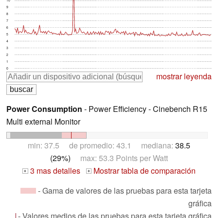
9
8
7
6
5
4
3
2
1
0
mostrar leyenda
Power Consumption
- Power Efficiency - Cinebench R15
Multi external Monitor
min: 37.5 de promedio: 43.1 mediana:
38.5
(29%)
max: 53.3 Points per Watt
3 mas detalles
Mostrar tabla de comparación
+
+
- Gama de valores de las pruebas para esta tarjeta
gráfica
- Valores medios de las pruebas para esta tarjeta gráfica