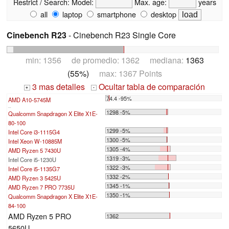
Restrict / Search:
Model:
Max. age:
years
all
laptop
smartphone
desktop
Cinebench R23
- Cinebench R23 Single Core
min: 1356 de promedio: 1362 mediana:
1363
(55%)
max: 1367 Points
3 mas detalles
Ocultar tabla de comparación
+
-
74.4 -95%
AMD A10-5745M
...
1298 -5%
Qualcomm Snapdragon X Elite X1E-
80-100
1299 -5%
Intel Core i3-1115G4
1300 -5%
Intel Xeon W-10885M
1305 -4%
AMD Ryzen 5 7430U
1319 -3%
Intel Core i5-1230U
1322 -3%
Intel Core i5-1135G7
1332 -2%
AMD Ryzen 3 5425U
1345 -1%
AMD Ryzen 7 PRO 7735U
1350 -1%
Qualcomm Snapdragon X Elite X1E-
84-100
AMD Ryzen 5 PRO
1362
5650U