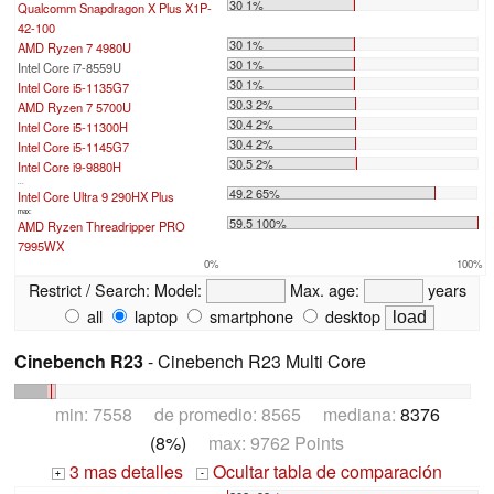
30 1%
Qualcomm Snapdragon X Plus X1P-
42-100
30 1%
AMD Ryzen 7 4980U
30 1%
Intel Core i7-8559U
30 1%
Intel Core i5-1135G7
30.3 2%
AMD Ryzen 7 5700U
30.4 2%
Intel Core i5-11300H
30.4 2%
Intel Core i5-1145G7
30.5 2%
Intel Core i9-9880H
...
49.2 65%
Intel Core Ultra 9 290HX Plus
max:
59.5 100%
AMD Ryzen Threadripper PRO
7995WX
0%
100%
Restrict / Search:
Model:
Max. age:
years
all
laptop
smartphone
desktop
Cinebench R23
- Cinebench R23 Multi Core
min: 7558 de promedio: 8565 mediana:
8376
(8%)
max: 9762 Points
3 mas detalles
Ocultar tabla de comparación
+
-