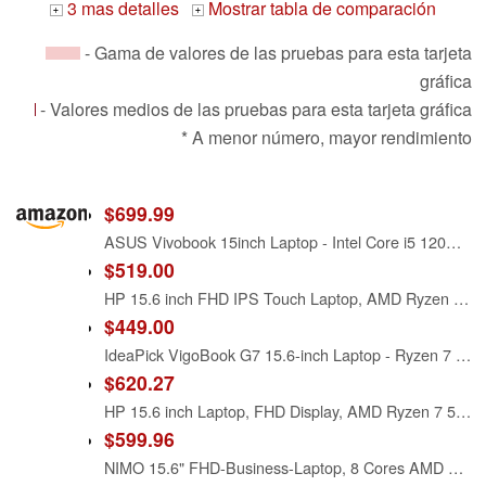
3 mas detalles
Mostrar tabla de comparación
+
+
- Gama de valores de las pruebas para esta tarjeta
gráfica
- Valores medios de las pruebas para esta tarjeta gráfica
* A menor número, mayor rendimiento
$699.99
ASUS Vivobook 15inch Laptop - Intel Core i5 120U Beat AMD Ryzen 7 4800U - 24GB RAM -1TB SSD -15.6 FHD Display- Windows 11 Office365 Included -Computadora Portátil - College Students School
$519.00
HP 15.6 inch FHD IPS Touch Laptop, AMD Ryzen 7 7730U, 16GB DDR4 RAM, 512GB SSD, Webcam, Windows 11 Home, Copilot AI, Natural Silver, 15-fc0057wm
$449.00
IdeaPick VigoBook G7 15.6-inch Laptop - Ryzen 7 5700U (8C/16T), 16GB RAM, 512GB SSD, WiFi 6, Fingerprint Reader, 58Wh Battery - Grey
$620.27
HP 15.6 inch Laptop, FHD Display, AMD Ryzen 7 5825U, 8 GB RAM, 512 GB SSD, AMD Radeon Graphics, Windows 11 Home, Natural Silver, 15-fc0502nr
$599.96
NIMO 15.6" FHD-Business-Laptop, 8 Cores AMD Ryzen 7 8745HS 16GB RAM 256GB SSD (Up to 4.9GHz, Beat R9 7940HS), Radeon-780M, 100W Fast PD for Creators & Professionals Work/Gaming, 2-Year Warranty