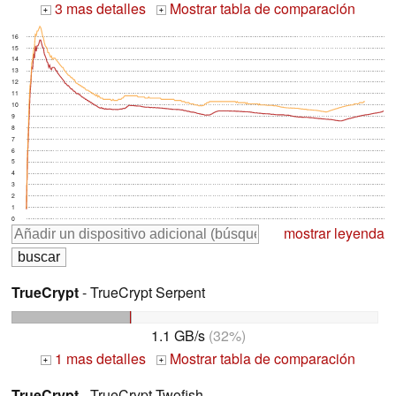
3 mas detalles
Mostrar tabla de comparación
+
+
16
15
14
13
12
11
10
9
8
7
6
5
4
3
2
1
0
mostrar leyenda
TrueCrypt
- TrueCrypt Serpent
1.1 GB/s
(32%)
1 mas detalles
Mostrar tabla de comparación
+
+
TrueCrypt
- TrueCrypt Twofish