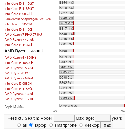
6154 -4%
Intel Core i5-1145G7
6218 -3%
Intel Core i7-1165G7
6227 -3%
Intel Core i7-9850H
6248 -2%
Qualcomm Snapdragon 8cx Gen 3
6312 -1%
Intel Xeon E-2276M
6317 -1%
Intel Core i5-11400H
6336 -1%
AMD Ryzen 7 PRO 7730U
6345 -1%
AMD Ryzen 7 4700U
6381 0%
Intel Core i7-11375H
AMD Ryzen 7 4800U
6408
6414 0%
AMD Ryzen 5 4600HS
6437 0%
Intel Core i5-10500H
6481 1%
AMD Ryzen 5 5625U
6505 2%
AMD Ryzen 3 210
6590 3%
AMD Ryzen 7 5825C
6602 3%
Intel Core i9-9880H
6624 3%
Intel Core i7-1185G7
6631 3%
AMD Ryzen 5 4600H
6689 4%
AMD Ryzen 5 7530U
...
29226 356%
Apple M5 Max
0%
100%
Restrict / Search:
Model:
Max. age:
years
all
laptop
smartphone
desktop