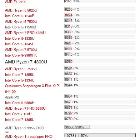
202 -98%
AMD E1-2100
...
8263 -4%
AMD Ryzen 5 5625U
8274 -3%
Intel Core i5-1240P
8313 -3%
AMD Ryzen 5 7530U
8318 -3%
Intel Core i5-11500B
8339 -3%
AMD Ryzen 7 PRO 4750U
8383 -2%
Intel Core i5-1335U
8410 -2%
Intel Core i5-1345U
8411 -2%
AMD Ryzen 7 5700U
8440 -1%
Intel Core i9-9980HK
AMD Ryzen 7 4800U
8565
8591 0%
AMD Ryzen 5 7535U
8637 1%
Intel Core i7-1355U
8641 1%
Intel Core i5-1334U
8644 1%
Qualcomm Snapdragon X Plus X1P-
64-100
8654 1%
Apple M2
8670 1%
Intel Core i9-9880H
8676 1%
AMD Ryzen 7 PRO 5850U
8722 2%
Intel Core 7 150U
8750 2%
Intel Core i7-1365U
...
38530 350%
AMD Ryzen 9 9955HX3D
max:
107681 1157%
AMD Ryzen Threadripper PRO