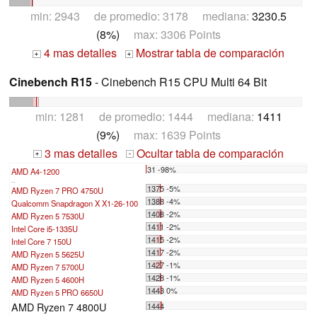
min: 2943 de promedio: 3178 mediana:
3230.5
(8%)
max: 3306 Points
4 mas detalles
Mostrar tabla de comparación
+
+
Cinebench R15
- Cinebench R15 CPU Multi 64 Bit
min: 1281 de promedio: 1444 mediana:
1411
(9%)
max: 1639 Points
3 mas detalles
Ocultar tabla de comparación
+
-
31 -98%
AMD A4-1200
...
1375 -5%
AMD Ryzen 7 PRO 4750U
1388 -4%
Qualcomm Snapdragon X X1-26-100
1408 -2%
AMD Ryzen 5 7530U
1411 -2%
Intel Core i5-1335U
1415 -2%
Intel Core 7 150U
1417 -2%
AMD Ryzen 5 5625U
1427 -1%
AMD Ryzen 7 5700U
1428 -1%
AMD Ryzen 5 4600H
1443 0%
AMD Ryzen 5 PRO 6650U
AMD Ryzen 7 4800U
1444