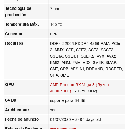
Tecnología de
7 nm
producción
Temperatura Máx.
105 °C
Conector
FP6
Recursos
DDR4-3200/LPDDR4-4266 RAM, PCIe
3, MMX, SSE, SSE2, SSE3, SSSE3,
SSE4A, SSE4.1, SSE4.2, AVX, AVX2,
BMI2, ABM, FMA, ADX, SMEP, SMAP,
SMT, CPB, AES-NI, RDRAND, RDSEED,
SHA, SME
GPU
AMD Radeon RX Vega 8 (Ryzen
4000/5000)
( - 1750 MHz)
64 Bit
soporte para 64 Bit
Architecture
x86
Fecha de anuncio
01/07/2020
= 2404 days old
Enlace de Producto
www.amd.com