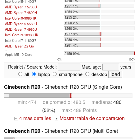
1246 1%
Intel Core i5-1140G7
1251 1%
AMD Ryzen 7 5700U
1254 2%
AMD Ryzen 7 4800H
1255 2%
Intel Core i9-9980HK
1260 2%
AMD Ryzen 5 5560U
1260 2%
AMD Ryzen 7 4980U
1277 3%
Intel Core i9-10980HK
1280 4%
Intel Core i7-1180G7
1281 4%
AMD Ryzen Z2 Go
...
2459 99%
Apple M5 10-Core
0%
100%
Restrict / Search:
Model:
Max. age:
years
all
laptop
smartphone
desktop
Cinebench R20
- Cinebench R20 CPU (Single Core)
min: 474 de promedio: 480.5 mediana:
480
(52%)
max: 488 Points
4 mas detalles
Mostrar tabla de comparación
+
+
Cinebench R20
- Cinebench R20 CPU (Multi Core)