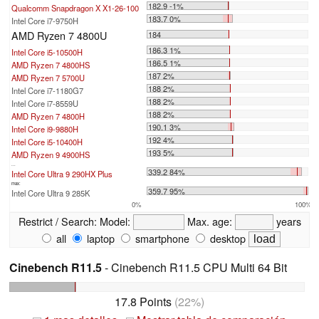
182.9 -1%
Qualcomm Snapdragon X X1-26-100
183.7 0%
Intel Core i7-9750H
AMD Ryzen 7 4800U
184
186.3 1%
Intel Core i5-10500H
186.5 1%
AMD Ryzen 7 4800HS
187 2%
AMD Ryzen 7 5700U
188 2%
Intel Core i7-1180G7
188 2%
Intel Core i7-8559U
188 2%
AMD Ryzen 7 4800H
190.1 3%
Intel Core i9-9880H
192 4%
Intel Core i5-10400H
193 5%
AMD Ryzen 9 4900HS
...
339.2 84%
Intel Core Ultra 9 290HX Plus
max:
359.7 95%
Intel Core Ultra 9 285K
0%
100%
Restrict / Search:
Model:
Max. age:
years
all
laptop
smartphone
desktop
Cinebench R11.5
- Cinebench R11.5 CPU Multi 64 Bit
17.8 Points
(22%)