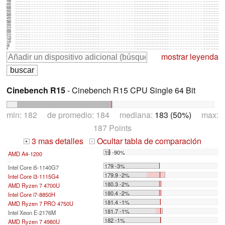
700
665
630
595
560
525
490
455
420
385
350
315
280
245
210
175
140
105
70
35
0
mostrar leyenda
Cinebench R15
- Cinebench R15 CPU Single 64 Bit
min: 182 de promedio: 184 mediana:
183 (50%)
max:
187 Points
3 mas detalles
Ocultar tabla de comparación
+
-
19 -90%
AMD A4-1200
...
179 -3%
Intel Core i5-1140G7
179.9 -2%
Intel Core i3-1115G4
180.3 -2%
AMD Ryzen 7 4700U
180.4 -2%
Intel Core i7-8850H
181.4 -1%
AMD Ryzen 7 PRO 4750U
181.7 -1%
Intel Xeon E-2176M
182 -1%
AMD Ryzen 7 4980U