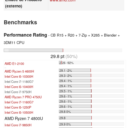
(externo)
Benchmarks
Performance Rating
- CB R15 + R20 + 7-Zip + X265 + Blender +
3DM11 CPU
29.8 pt
(50%)
2.26 -92%
AMD E1-2100
...
29.1 -2%
AMD Ryzen 5 4600H
29.3 -2%
Intel Core i5-10300H
29.4 -1%
Intel Core i7-1180G7
29.4 -1%
Intel Core i5-10400H
29.5 -1%
Intel Core i7-9750H
29.6 -1%
AMD Ryzen 7 PRO 4750U
29.6 -1%
Intel Core i7-1160G7
29.6 -1%
Intel Core i5-1250P
29.8 0%
Intel Core i5-10500H
AMD Ryzen 7 4800U
29.8
29.9 0%
Intel Core i7-9850H