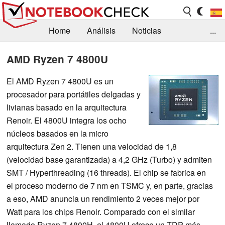
Home
Análisis
Noticias
...
FAQ/Técnica
Biblioteca
AMD Ryzen 7 4800U
Orientación para la Compra
Busca
El AMD Ryzen 7 4800U es un
procesador para portátiles delgadas y
Contacto
livianas basado en la arquitectura
Renoir. El 4800U integra los ocho
núcleos basados en la micro
arquitectura Zen 2. Tienen una velocidad de 1,8
(velocidad base garantizada) a 4,2 GHz (Turbo) y admiten
SMT / Hyperthreading (16 threads). El chip se fabrica en
el proceso moderno de 7 nm en TSMC y, en parte, gracias
a eso, AMD anuncia un rendimiento 2 veces mejor por
Watt para los chips Renoir. Comparado con el similar
llamado Ryzen 7 4800H, el 4800U ofrece un TDP más