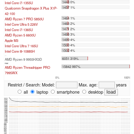
1448 0%
Intel Core i7-1355U
1457 1%
Qualcomm Snapdragon X Plus X1P-
42-100
1464 1%
AMD Ryzen 7 PRO 5850U
1468 2%
Intel Core Ultra 5 226V
1471 2%
Intel Core i7-1365U
1493 3%
AMD Ryzen 5 6600U
1499 4%
Apple M3
1500 4%
Intel Core Ultra 7 165U
1502 4%
Intel Core i9-10885H
...
6051 319%
AMD Ryzen 9 9955HX3D
max:
15842 997%
AMD Ryzen Threadripper PRO
7995WX
0%
100%
Restrict / Search:
Model:
Max. age:
years
all
laptop
smartphone
desktop
1610
1575
1540
1505
1470
1435
1400
1365
1330
1295
1260
1225
1190
1155
1120
1085
1050
1015
980
945
910
875
840
805
770
735