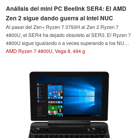
Análisis del mini PC Beelink SER4: El AMD
Zen 2 sigue dando guerra al Intel NUC
Al pasar del Zen+ Ryzen 7 3750H al Zen 2 Ryzen 7
4800U, el SER4 ha dejado obsoleto al SER3. El Ryzen 7
4800U sigue igualando o a veces superando a los NUC
de Intel más rápidos equipados con CPUs Core i5-
AMD Ryzen 7 4800U, Vega 8, 494 g
1135G7 o Core i7-1165G7 de 11ª generación.