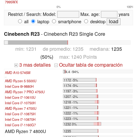
7995WX
0%
100%
Restrict / Search:
Model:
Max. age:
years
all
laptop
smartphone
desktop
Cinebench R23
- Cinebench R23 Single Core
min: 1231 de promedio: 1235 mediana:
1235
(50%)
max: 1240 Points
3 mas detalles
Ocultar tabla de comparación
+
-
74.4 -94%
AMD A10-5745M
...
1172 -5%
AMD Ryzen 5 5500U
1174 -5%
Intel Core i9-9880H
1197 -3%
AMD Ryzen 7 PRO 4750U
1207 -2%
Intel Core i7-10610U
1218 -1%
Intel Core i7-10750H
1221 -1%
AMD Ryzen 7 4700U
1222 -1%
Intel Core i7-10875H
1223 -1%
Intel Core i7-10870H
1232 0%
Intel Core i7-1160G7
AMD Ryzen 7 4800U
1235