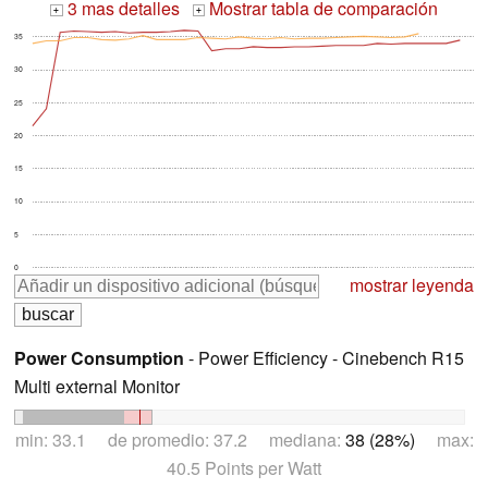
3 mas detalles
Mostrar tabla de comparación
+
+
35
30
25
20
15
10
5
0
mostrar leyenda
Power Consumption
- Power Efficiency - Cinebench R15
Multi external Monitor
min: 33.1 de promedio: 37.2 mediana:
38 (28%)
max:
40.5 Points per Watt