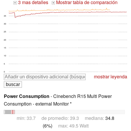
3 mas detalles
Mostrar tabla de comparación
+
+
35
30
25
20
15
10
5
0
mostrar leyenda
Power Consumption
- Cinebench R15 Multi Power
Consumption - external Monitor *
min: 33.7 de promedio: 39.3 mediana:
34.8
(6%)
max: 49.5 Watt