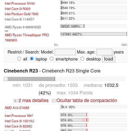
2494 16%
Intel Processor N150
2546 19%
Intel Core i3-N300
2600 21%
Intel Pentium Gold 7505
2611 22%
Intel Core i5-1140G7
...
38530 1699%
AMD Ryzen 9 9955HX3D
max:
107681 4927%
AMD Ryzen Threadripper PRO
7995WX
0%
100%
Restrict / Search:
Model:
Max. age:
years
all
laptop
smartphone
desktop
Cinebench R23
- Cinebench R23 Single Core
min: 1031 de promedio: 1033 mediana:
1032.5
(42%)
max: 1034 Points
2 mas detalles
Ocultar tabla de comparación
+
-
74.4 -93%
AMD A10-5745M
...
973 -6%
Intel Processor N97
974 -6%
Intel Core i5-10210U
976 -6%
Intel Core i5-8259U
983 -5%