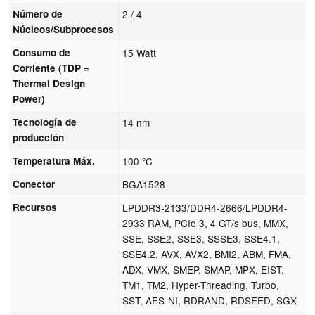
Número de
2 / 4
Núcleos/Subprocesos
Consumo de
15 Watt
Corriente (TDP =
Thermal Design
Power)
Tecnología de
14 nm
producción
Temperatura Máx.
100 °C
Conector
BGA1528
Recursos
LPDDR3-2133/DDR4-2666/LPDDR4-
2933 RAM, PCIe 3, 4 GT/s bus, MMX,
SSE, SSE2, SSE3, SSSE3, SSE4.1,
SSE4.2, AVX, AVX2, BMI2, ABM, FMA,
ADX, VMX, SMEP, SMAP, MPX, EIST,
TM1, TM2, Hyper-Threading, Turbo,
SST, AES-NI, RDRAND, RDSEED, SGX