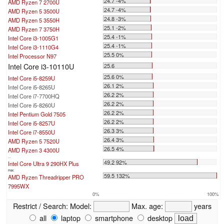
24.7 -4%
AMD Ryzen 7 2700U
24.7 -4%
AMD Ryzen 5 3500U
24.8 -3%
AMD Ryzen 5 3550H
25.1 -2%
AMD Ryzen 7 3750H
25.4 -1%
Intel Core i3-1005G1
25.4 -1%
Intel Core i3-1110G4
25.5 0%
Intel Processor N97
Intel Core i3-10110U
25.6
25.6 0%
Intel Core i5-8259U
26.1 2%
Intel Core i5-8265U
26.2 2%
Intel Core i7-7700HQ
26.2 2%
Intel Core i5-8260U
26.2 2%
Intel Pentium Gold 7505
26.2 2%
Intel Core i5-8257U
26.3 3%
Intel Core i7-8550U
26.4 3%
AMD Ryzen 5 7520U
26.5 4%
AMD Ryzen 3 4300U
...
49.2 92%
Intel Core Ultra 9 290HX Plus
max:
59.5 132%
AMD Ryzen Threadripper PRO
7995WX
0%
100%
Restrict / Search:
Model:
Max. age:
years
all
laptop
smartphone
desktop