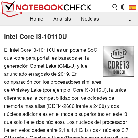
Home
Análisis
Noticias
...
FAQ/Técnica
Biblioteca
Intel Core i3-10110U
Orientación para la Compra
Busca
El Intel Core i3-10110U es un potente SoC
dual-core para portátiles basados en la
Contacto
generación Comet Lake (CML-U) y fue
anunciado en agosto de 2019. En
comparación con los procesadores similares
de Whiskey Lake (por ejemplo, Core i3-8145U), la única
diferencia es la compatibilidad con velocidades de
memoria más altas (DDR4-2666 frente a 2400) y dos
núcleos adicionales en el modelo superior (no en este i3,
que solo tiene dos núcleos). Los núcleos del procesador
tienen velocidades entre 2,1 a 4,1 GHz (los 4 núcleos 3,7
GHz máx.). Gracias a HyperThreading se pueden utilizar