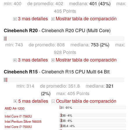
min: 400 de promedio: 402 mediana:
401 (43%)
max:
405 Points
3 mas detalles
Mostrar tabla de comparación
+
+
Cinebench R20
- Cinebench R20 CPU (Multi Core)
min: 743 de promedio: 808 mediana:
753 (2%)
max:
928 Points
3 mas detalles
Mostrar tabla de comparación
+
+
Cinebench R15
- Cinebench R15 CPU Multi 64 Bit
min: 314 de promedio: 351.8 mediana:
321
(2%)
max: 405 Points
5 mas detalles
Ocultar tabla de comparación
+
-
31 -91%
AMD A4-1200
...
336 -4%
Intel Core i7-7560U
338 -4%
Intel Pentium Silver N6005
338.4 -4%
Intel Core i7-7500U