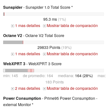
Sunspider
- Sunspider 1.0 Total Score *
95.3 ms
(1%)
1 mas detalles
Mostrar tabla de comparación
+
+
Octane V2
- Octane V2 Total Score
29833 Points
(19%)
1 mas detalles
Mostrar tabla de comparación
+
+
WebXPRT 3
- WebXPRT 3 Score
min: 145 de promedio: 164 mediana:
164 (28%)
max:
183 Points
2 mas detalles
Mostrar tabla de comparación
+
+
Power Consumption
- Prime95 Power Consumption -
external Monitor *