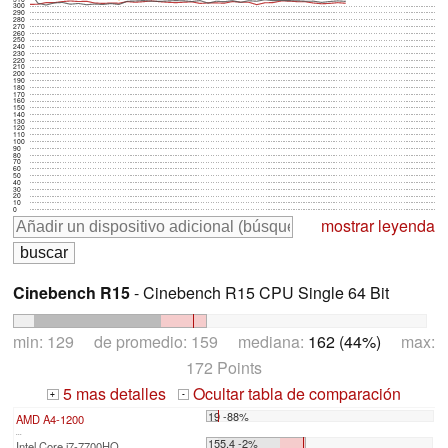
300
290
280
270
260
250
240
230
220
210
200
190
180
170
160
150
140
130
120
110
100
90
80
70
60
50
40
30
20
10
0
mostrar leyenda
Cinebench R15
- Cinebench R15 CPU Single 64 Bit
min: 129 de promedio: 159 mediana:
162 (44%)
max:
172 Points
5 mas detalles
Ocultar tabla de comparación
+
-
19 -88%
AMD A4-1200
...
155.4 -2%
Intel Core i7-7700HQ