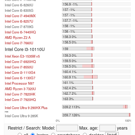
156.9 -1%
Intel Core i5-8260U
157 -1%
Intel Core i5-8305G
157 -1%
Intel Core i7-4940MX
157.7 -1%
Intel Core i5-8257U
158 -1%
Intel Core i7-8709G
158 -1%
Intel Core i5-7440HQ
158.3 0%
AMD Ryzen Z2 A
158.5 0%
Intel Core i7-7660U
Intel Core i3-10110U
159
159.3 0%
Intel Xeon E3-1535M v5
159.5 0%
Intel Core i7-6920HQ
159.5 0%
Intel Core i7-8550U
160.4 1%
Intel Core i3-1110G4
160.9 1%
Intel Core i5-1130G7
161 1%
Intel Processor N97
162.4 2%
AMD Ryzen 3 7320U
162.7 2%
Intel Core i7-7820HK
163 3%
Intel Core i7-7920HQ
...
339.2 113%
Intel Core Ultra 9 290HX Plus
max:
359.7 126%
Intel Core Ultra 9 285K
0%
100%
Restrict / Search:
Model:
Max. age:
years
all
laptop
smartphone
desktop