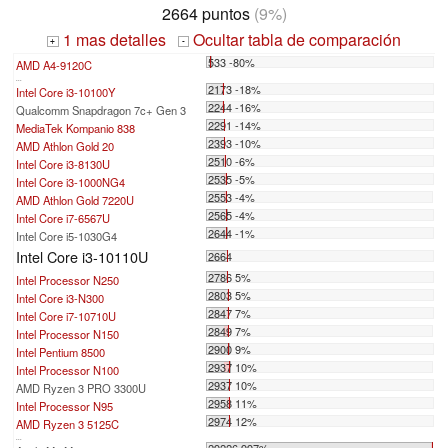
2664 puntos
(9%)
1 mas detalles
Ocultar tabla de comparación
+
-
533 -80%
AMD A4-9120C
...
2173 -18%
Intel Core i3-10100Y
2244 -16%
Qualcomm Snapdragon 7c+ Gen 3
2291 -14%
MediaTek Kompanio 838
2393 -10%
AMD Athlon Gold 20
2510 -6%
Intel Core i3-8130U
2535 -5%
Intel Core i3-1000NG4
2553 -4%
AMD Athlon Gold 7220U
2565 -4%
Intel Core i7-6567U
2644 -1%
Intel Core i5-1030G4
Intel Core i3-10110U
2664
2786 5%
Intel Processor N250
2803 5%
Intel Core i3-N300
2847 7%
Intel Core i7-10710U
2849 7%
Intel Processor N150
2900 9%
Intel Pentium 8500
2937 10%
Intel Processor N100
2937 10%
AMD Ryzen 3 PRO 3300U
2958 11%
Intel Processor N95
2974 12%
AMD Ryzen 3 5125C
...
29226 997%