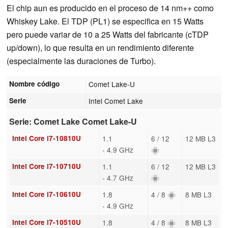
El chip aun es producido en el proceso de 14 nm++ como
Whiskey Lake. El TDP (PL1) se especifica en 15 Watts
pero puede variar de 10 a 25 Watts del fabricante (cTDP
up/down), lo que resulta en un rendimiento diferente
(especialmente las duraciones de Turbo).
Nombre código
Comet Lake-U
Serie
Intel Comet Lake
Serie: Comet Lake Comet Lake-U
Intel Core i7-10810U
1.1
6 / 12
12 MB L3
- 4.9 GHz
Intel Core i7-10710U
1.1
6 / 12
12 MB L3
- 4.7 GHz
Intel Core i7-10610U
1.8
4 / 8
8 MB L3
- 4.9 GHz
Intel Core i7-10510U
1.8
4 / 8
8 MB L3