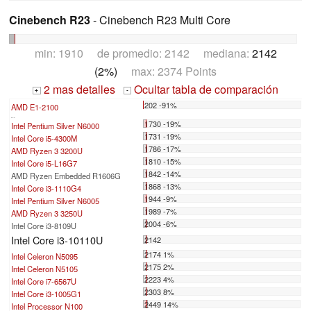
Cinebench R23
- Cinebench R23 Multi Core
min: 1910 de promedio: 2142 mediana:
2142
(2%)
max: 2374 Points
2 mas detalles
Ocultar tabla de comparación
+
-
202 -91%
AMD E1-2100
...
1730 -19%
Intel Pentium Silver N6000
1731 -19%
Intel Core i5-4300M
1786 -17%
AMD Ryzen 3 3200U
1810 -15%
Intel Core i5-L16G7
1842 -14%
AMD Ryzen Embedded R1606G
1868 -13%
Intel Core i3-1110G4
1944 -9%
Intel Pentium Silver N6005
1989 -7%
AMD Ryzen 3 3250U
2004 -6%
Intel Core i3-8109U
Intel Core i3-10110U
2142
2174 1%
Intel Celeron N5095
2175 2%
Intel Celeron N5105
2223 4%
Intel Core i7-6567U
2303 8%
Intel Core i3-1005G1
2449 14%
Intel Processor N100