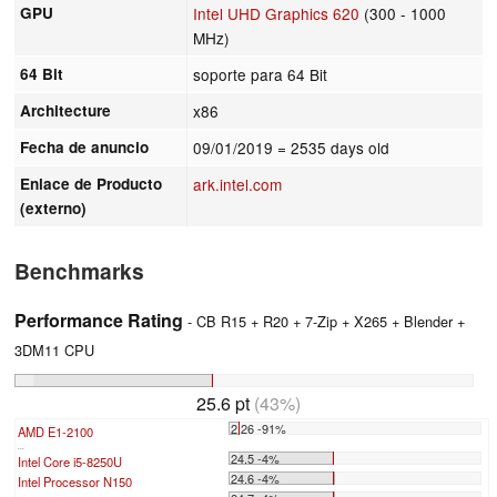
GPU
Intel UHD Graphics 620
(300 - 1000
MHz)
64 Bit
soporte para 64 Bit
Architecture
x86
Fecha de anuncio
09/01/2019
= 2535 days old
Enlace de Producto
ark.intel.com
(externo)
Benchmarks
Performance Rating
- CB R15 + R20 + 7-Zip + X265 + Blender +
3DM11 CPU
25.6 pt
(43%)
2.26 -91%
AMD E1-2100
...
24.5 -4%
Intel Core i5-8250U
24.6 -4%
Intel Processor N150