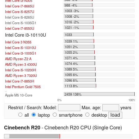
Intel Core i3-N305
988 -4%
Intel Core i7-8665U
1003 -3%
Intel Core i5-8257U
1008 -2%
Intel Core i5-8265U
1016 -2%
Intel Core i5-1035G1
1021 -1%
Intel Core i7-8550U
Intel Core i3-10110U
1033
1039 1%
Intel Core 3 N355
1051 2%
Intel Core i5-10310U
1055 2%
Intel Core i3-1005G1
1071 4%
AMD Ryzen Z2 A
1074 4%
AMD Ryzen 3 4300U
1089 5%
Intel Core i5-10200H
1095 6%
AMD Ryzen 3 7320U
1096 6%
Intel Core i7-8850H
1113 8%
Intel Pentium Gold 7505
...
2459 138%
Apple M5 10-Core
0%
100%
Restrict / Search:
Model:
Max. age:
years
all
laptop
smartphone
desktop
Cinebench R20
- Cinebench R20 CPU (Single Core)