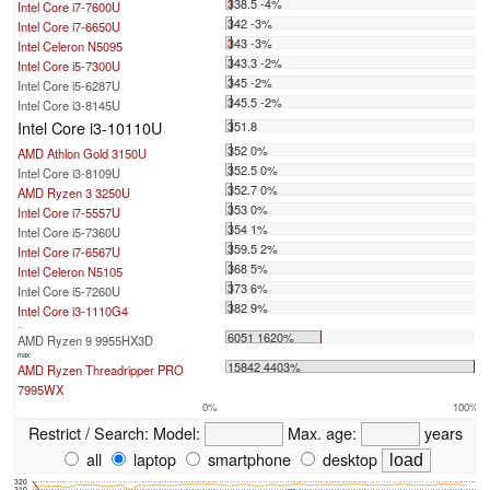
338.5 -4%
Intel Core i7-7600U
342 -3%
Intel Core i7-6650U
343 -3%
Intel Celeron N5095
343.3 -2%
Intel Core i5-7300U
345 -2%
Intel Core i5-6287U
345.5 -2%
Intel Core i3-8145U
Intel Core i3-10110U
351.8
352 0%
AMD Athlon Gold 3150U
352.5 0%
Intel Core i3-8109U
352.7 0%
AMD Ryzen 3 3250U
353 0%
Intel Core i7-5557U
354 1%
Intel Core i5-7360U
359.5 2%
Intel Core i7-6567U
368 5%
Intel Celeron N5105
373 6%
Intel Core i5-7260U
382 9%
Intel Core i3-1110G4
...
6051 1620%
AMD Ryzen 9 9955HX3D
max:
15842 4403%
AMD Ryzen Threadripper PRO
7995WX
0%
100%
Restrict / Search:
Model:
Max. age:
years
all
laptop
smartphone
desktop
320
310