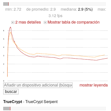
min: 2.72 de promedio: 2.9 mediana:
2.9 (5%)
max:
3.12 fps
2 mas detalles
Mostrar tabla de comparación
+
+
6
5
4
3
2
1
0
mostrar leyenda
TrueCrypt
- TrueCrypt Serpent