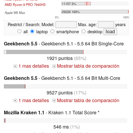
11157 3%
AMD Ryzen 9 PRO 7940HS
...
29226 169%
Apple M5 Max
0%
100%
Restrict / Search:
Model:
Max. age:
years
all
laptop
smartphone
desktop
Geekbench 5.5
- Geekbench 5.1 - 5.5 64 Bit Single-Core
1921 puntos
(65%)
1 mas detalles
Mostrar tabla de comparación
+
+
Geekbench 5.5
- Geekbench 5.1 - 5.5 64 Bit Multi-Core
9527 puntos
(17%)
1 mas detalles
Mostrar tabla de comparación
+
+
Mozilla Kraken 1.1
- Kraken 1.1 Total Score *
546 ms
(1%)