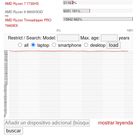
2116 2%
AMD Ryzen 7 7735HS
...
6051 191%
AMD Ryzen 9 9955HX3D
max:
15842 662%
AMD Ryzen Threadripper PRO
7995WX
0%
100%
Restrict / Search:
Model:
Max. age:
years
all
laptop
smartphone
desktop
2070
2025
1980
1935
1890
1845
1800
1755
1710
1665
1620
1575
1530
1485
1440
1395
1350
1305
1260
1215
1170
1125
1080
1035
990
945
900
855
810
765
720
675
630
585
540
495
450
405
360
315
270
225
180
135
90
45
0
mostrar leyenda