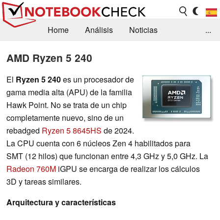
Home
Análisis
Noticias
...
FAQ/Técnica
Biblioteca
AMD Ryzen 5 240
Orientación para la Compra
Busca
El
Ryzen 5 240
es un procesador de
gama media alta (APU) de la familia
Contacto
Hawk Point. No se trata de un chip
completamente nuevo, sino de un
rebadged
Ryzen 5 8645HS
de 2024.
La CPU cuenta con 6 núcleos Zen 4 habilitados para
SMT (12 hilos) que funcionan entre 4,3 GHz y 5,0 GHz. La
Radeon 760M
iGPU se encarga de realizar los cálculos
3D y tareas similares.
Arquitectura y características