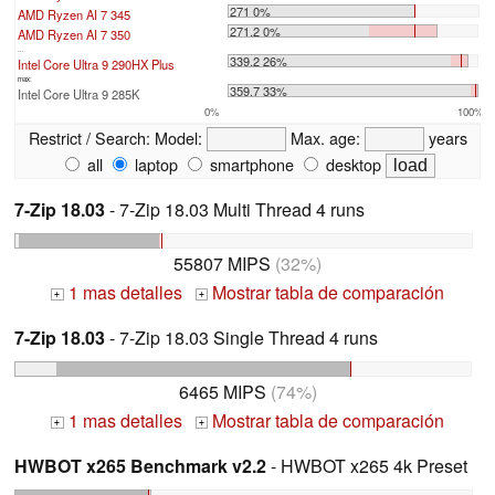
271 0%
AMD Ryzen AI 7 345
271.2 0%
AMD Ryzen AI 7 350
...
339.2 26%
Intel Core Ultra 9 290HX Plus
max:
359.7 33%
Intel Core Ultra 9 285K
0%
100%
Restrict / Search:
Model:
Max. age:
years
all
laptop
smartphone
desktop
7-Zip 18.03
- 7-Zip 18.03 Multi Thread 4 runs
55807 MIPS
(32%)
1 mas detalles
Mostrar tabla de comparación
+
+
7-Zip 18.03
- 7-Zip 18.03 Single Thread 4 runs
6465 MIPS
(74%)
1 mas detalles
Mostrar tabla de comparación
+
+
HWBOT x265 Benchmark v2.2
- HWBOT x265 4k Preset