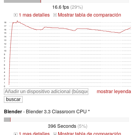
16.6 fps
(29%)
1 mas detalles
Mostrar tabla de comparación
+
+
18
17
16
15
14
13
12
11
10
9
8
7
6
5
4
3
2
1
0
mostrar leyenda
Blender
- Blender 3.3 Classroom CPU *
396 Seconds
(5%)
1 mas detalles
Mostrar tabla de comparación
+
+