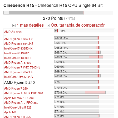
Cinebench R15
- Cinebench R15 CPU Single 64 Bit
270 Points
(74%)
1 mas detalles
Ocultar tabla de comparación
+
-
19 -93%
AMD A4-1200
...
267.8 -1%
AMD Ryzen 7 8840HS
268 -1%
AMD Ryzen 5 8640HS
268.2 -1%
Intel Core i7-13650HX
268.7 0%
Intel Core i7-1370P
268.9 0%
Intel Core i9-13900H
269 0%
AMD Ryzen AI 5 430
269 0%
AMD Ryzen 7 PRO 7840HS
269.5 0%
AMD Ryzen 5 7640HS
269.6 0%
Intel Core Ultra 5 226V
AMD Ryzen 5 240
270
270.4 0%
AMD Ryzen 7 250
270.8 0%
AMD Ryzen AI 9 HX PRO 370
271 0%
Apple M3 Max 16-Core
271 0%
AMD Ryzen AI 7 PRO 360
271 0%
Intel Core Ultra 5 322
271 0%
Apple M3
271 0%
AMD Ryzen 7 H 255