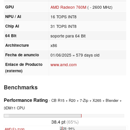
GPU
AMD Radeon 760M
( - 2600 MHz)
NPU / AI
16 TOPS INT8
Chip AI
31 TOPS INT8
64 Bit
soporte para 64 Bit
Architecture
x86
Fecha de anuncio
01/06/2025
= 579 days old
Enlace de Producto
www.amd.com
(externo)
Benchmarks
Performance Rating
- CB R15 + R20 + 7-Zip + X265 + Blender +
3DM11 CPU
38.4 pt
(65%)
2.26 -94%
AMD E1-2100