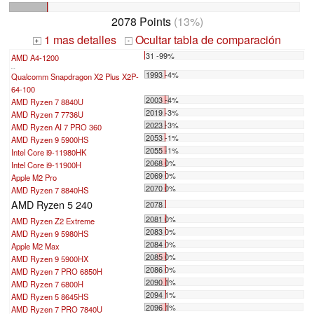
2078 Points
(13%)
1 mas detalles
Ocultar tabla de comparación
+
-
31 -99%
AMD A4-1200
...
1993 -4%
Qualcomm Snapdragon X2 Plus X2P-
64-100
2003 -4%
AMD Ryzen 7 8840U
2019 -3%
AMD Ryzen 7 7736U
2023 -3%
AMD Ryzen AI 7 PRO 360
2053 -1%
AMD Ryzen 9 5900HS
2055 -1%
Intel Core i9-11980HK
2068 0%
Intel Core i9-11900H
2069 0%
Apple M2 Pro
2070 0%
AMD Ryzen 7 8840HS
AMD Ryzen 5 240
2078
2081 0%
AMD Ryzen Z2 Extreme
2083 0%
AMD Ryzen 9 5980HS
2084 0%
Apple M2 Max
2085 0%
AMD Ryzen 9 5900HX
2086 0%
AMD Ryzen 7 PRO 6850H
2090 1%
AMD Ryzen 7 6800H
2094 1%
AMD Ryzen 5 8645HS
2096 1%
AMD Ryzen 7 PRO 7840U