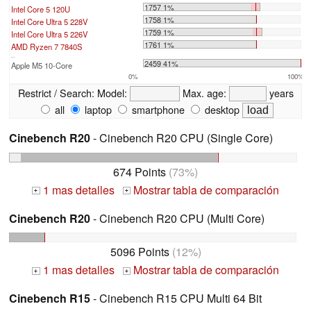
1757 1%
Intel Core 5 120U
1758 1%
Intel Core Ultra 5 228V
1759 1%
Intel Core Ultra 5 226V
1761 1%
AMD Ryzen 7 7840S
...
2459 41%
Apple M5 10-Core
0%
100%
Restrict / Search:
Model:
Max. age:
years
all
laptop
smartphone
desktop
Cinebench R20
- Cinebench R20 CPU (Single Core)
674 Points
(73%)
1 mas detalles
Mostrar tabla de comparación
+
+
Cinebench R20
- Cinebench R20 CPU (Multi Core)
5096 Points
(12%)
1 mas detalles
Mostrar tabla de comparación
+
+
Cinebench R15
- Cinebench R15 CPU Multi 64 Bit