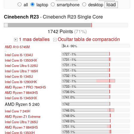
all
laptop
smartphone
desktop
Cinebench R23
- Cinebench R23 Single Core
1742 Points
(71%)
1 mas detalles
Ocultar tabla de comparación
+
-
74.4 -96%
AMD A10-5745M
...
1727 -1%
Intel Core i5-1334U
1731 -1%
Intel Core i5-13500HX
1731 -1%
Intel Core Ultra 5 225U
1731 -1%
Intel Core Ultra 7 165H
1732 -1%
Intel Core i5-1345U
1732 -1%
Intel Core i9-12900HK
1733 -1%
AMD Ryzen 7 PRO 7840HS
1736 0%
AMD Ryzen 7 8840HS
1741 0%
Intel Core i5-13450HX
AMD Ryzen 5 240
1742
1746 0%
Intel Core 7 240H
1748 0%
AMD Ryzen Z1 Extreme
1749 0%
Intel Core Ultra 7 265U
1751 1%
AMD Ryzen 7 8845HS
1755 1%
Intel Core i5-13500H