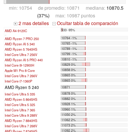
min: 10754 de promedio: 10871 mediana:
10870.5
(37%)
max: 10987 puntos
2 mas detalles
Ocultar tabla de comparación
+
-
533 -95%
AMD A4-9120C
...
10764 -1%
AMD Ryzen 7 PRO 250
10765 -1%
AMD Ryzen AI 5 340
10789 -1%
AMD Ryzen 5 7640HS
10799 -1%
Intel Core Ultra 7 256V
10810 -1%
AMD Ryzen AI 5 PRO 440
10829 0%
Intel Core i9-12900H
10858 0%
Apple M1 Pro 8-Core
10865 0%
Intel Core Ultra 7 266V
10865 0%
Intel Core i7-1360P
AMD Ryzen 5 240
10871
10878 0%
Intel Core Ultra 5 335
10882 0%
AMD Ryzen 5 8645HS
10928 1%
Intel Core Ultra 5 325
10960 1%
Intel Core Ultra 7 365
11050 2%
Intel Core Ultra 9 288V
11062 2%
AMD Ryzen 7 8840HS
11073 2%
Intel Core Ultra 7 268V
11092 2%
AMD Ryzen 7 8745HS