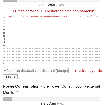
82.3 Watt
(14%)
1 mas detalles
Mostrar tabla de comparación
+
+
80
75
70
65
60
55
50
45
40
35
30
25
20
15
10
5
0
mostrar leyenda
Power Consumption
- Idle Power Consumption - external
Monitor *
13.6 Watt
(9%)