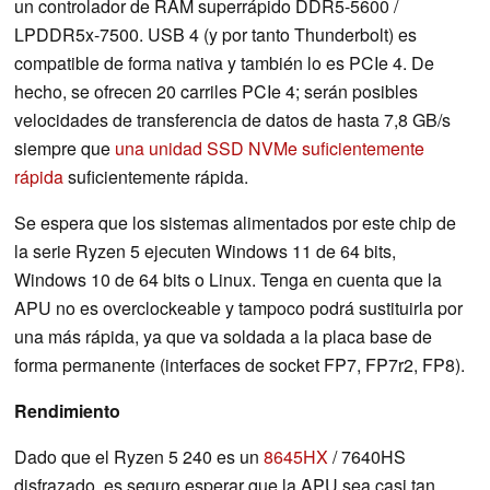
un controlador de RAM superrápido DDR5-5600 /
LPDDR5x-7500. USB 4 (y por tanto Thunderbolt) es
compatible de forma nativa y también lo es PCIe 4. De
hecho, se ofrecen 20 carriles PCIe 4; serán posibles
velocidades de transferencia de datos de hasta 7,8 GB/s
siempre que
una unidad SSD NVMe suficientemente
rápida
suficientemente rápida.
Se espera que los sistemas alimentados por este chip de
la serie Ryzen 5 ejecuten Windows 11 de 64 bits,
Windows 10 de 64 bits o Linux. Tenga en cuenta que la
APU no es overclockeable y tampoco podrá sustituirla por
una más rápida, ya que va soldada a la placa base de
forma permanente (interfaces de socket FP7, FP7r2, FP8).
Rendimiento
Dado que el Ryzen 5 240 es un
8645HX
/ 7640HS
disfrazado, es seguro esperar que la APU sea casi tan