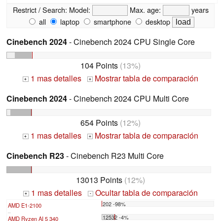
Restrict / Search:
Model:
Max. age:
years
all
laptop
smartphone
desktop
Cinebench 2024
- Cinebench 2024 CPU Single Core
104 Points
(13%)
1 mas detalles
Mostrar tabla de comparación
+
+
Cinebench 2024
- Cinebench 2024 CPU Multi Core
654 Points
(12%)
1 mas detalles
Mostrar tabla de comparación
+
+
Cinebench R23
- Cinebench R23 Multi Core
13013 Points
(12%)
1 mas detalles
Ocultar tabla de comparación
+
-
202 -98%
AMD E1-2100
...
12532 -4%
AMD Ryzen AI 5 340