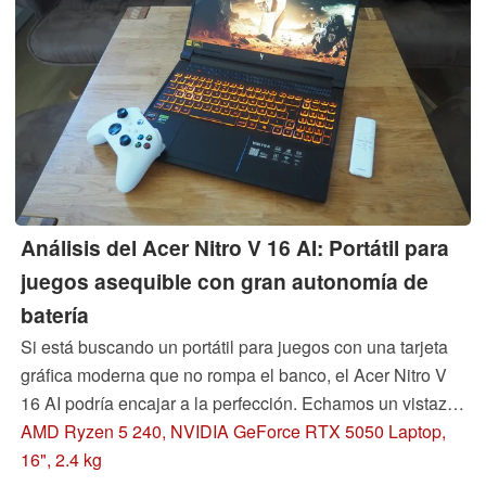
Análisis del Acer Nitro V 16 AI: Portátil para
juegos asequible con gran autonomía de
batería
Si está buscando un portátil para juegos con una tarjeta
gráfica moderna que no rompa el banco, el Acer Nitro V
16 AI podría encajar a la perfección. Echamos un vistazo
detallado al modelo de 16 pulgadas con AMD Ryzen 5
AMD Ryzen 5 240, NVIDIA GeForce RTX 5050 Laptop,
240 y la GPU RTX 5050 para portátiles y explicamos sus
16", 2.4 kg