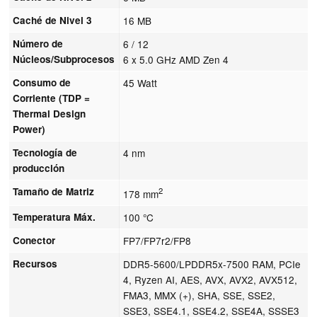
Caché de Nivel 3
16 MB
Número de
6 / 12
Núcleos/Subprocesos
6 x 5.0 GHz AMD Zen 4
Consumo de
45 Watt
Corriente (TDP =
Thermal Design
Power)
Tecnología de
4 nm
producción
Tamaño de Matriz
2
178 mm
Temperatura Máx.
100 °C
Conector
FP7/FP7r2/FP8
Recursos
DDR5-5600/LPDDR5x-7500 RAM, PCIe
4, Ryzen AI, AES, AVX, AVX2, AVX512,
FMA3, MMX (+), SHA, SSE, SSE2,
SSE3, SSE4.1, SSE4.2, SSE4A, SSSE3