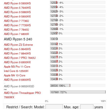
12533 -4%
AMD Ryzen 9 5900HS
12554 -4%
AMD Ryzen 5 7640HS
12629 -3%
AMD Ryzen 9 5980HS
12733 -2%
AMD Ryzen 9 5900HX
12768 -2%
AMD Ryzen 7 7736U
12783 -2%
AMD Ryzen 7 7735HS
12884 -1%
AMD Ryzen 7 7840U
12957 0%
AMD Ryzen 7 6800H
AMD Ryzen 5 240
13013
13162 1%
AMD Ryzen Z2 Extreme
13220 2%
AMD Ryzen 5 8645HS
13222 2%
AMD Ryzen 7 8840HS
13277 2%
AMD Ryzen 7 PRO 7840U
13307 2%
AMD Ryzen 9 6900HX
13315 2%
Apple M3 Pro 11-Core
13325 2%
Intel Core i5-12500H
13338 2%
Apple M4 10-Core
13439 3%
AMD Ryzen 9 6900HS
...
38530 196%
AMD Ryzen 9 9955HX3D
max:
107681 727%
AMD Ryzen Threadripper PRO
7995WX
0%
100%
Restrict / Search:
Model:
Max. age:
years