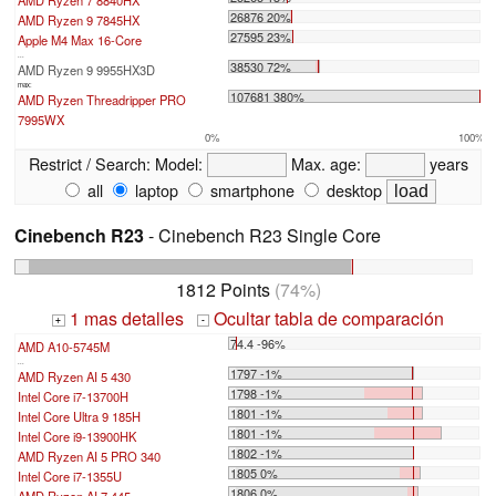
AMD Ryzen 7 8840HX
26876 20%
AMD Ryzen 9 7845HX
27595 23%
Apple M4 Max 16-Core
...
38530 72%
AMD Ryzen 9 9955HX3D
max:
107681 380%
AMD Ryzen Threadripper PRO
7995WX
0%
100%
Restrict / Search:
Model:
Max. age:
years
all
laptop
smartphone
desktop
Cinebench R23
- Cinebench R23 Single Core
1812 Points
(74%)
1 mas detalles
Ocultar tabla de comparación
+
-
74.4 -96%
AMD A10-5745M
...
1797 -1%
AMD Ryzen AI 5 430
1798 -1%
Intel Core i7-13700H
1801 -1%
Intel Core Ultra 9 185H
1801 -1%
Intel Core i9-13900HK
1802 -1%
AMD Ryzen AI 5 PRO 340
1805 0%
Intel Core i7-1355U
1806 0%