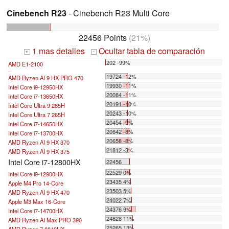
Cinebench R23
- Cinebench R23 Multi Core
22456 Points
(21%)
1 mas detalles
Ocultar tabla de comparación
+
-
202 -99%
AMD E1-2100
...
19724 -12%
AMD Ryzen AI 9 HX PRO 470
19930 -11%
Intel Core i9-12950HX
20084 -11%
Intel Core i7-13650HX
20191 -10%
Intel Core Ultra 9 285H
20243 -10%
Intel Core Ultra 7 265H
20454 -9%
Intel Core i7-14650HX
20642 -8%
Intel Core i7-13700HX
20658 -8%
AMD Ryzen AI 9 HX 370
21812 -3%
AMD Ryzen AI 9 HX 375
Intel Core i7-12800HX
22456
22529 0%
Intel Core i9-12900HX
23435 4%
Apple M4 Pro 14-Core
23503 5%
AMD Ryzen AI 9 HX 470
24022 7%
Apple M3 Max 16-Core
24376 9%
Intel Core i7-14700HX
24828 11%
AMD Ryzen AI Max PRO 390
25265 13%