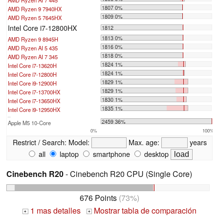
AMD Ryzen AI 7 445
1807 0%
AMD Ryzen 9 7940HX
1809 0%
AMD Ryzen 5 7645HX
Intel Core i7-12800HX
1812
1813 0%
AMD Ryzen 9 8945H
1816 0%
AMD Ryzen AI 5 435
1818 0%
AMD Ryzen AI 7 345
1824 1%
Intel Core i7-13620H
1824 1%
Intel Core i7-12800H
1829 1%
Intel Core i9-12900H
1829 1%
Intel Core i7-13700HX
1830 1%
Intel Core i7-13650HX
1835 1%
Intel Core i9-12950HX
...
2459 36%
Apple M5 10-Core
0%
100%
Restrict / Search:
Model:
Max. age:
years
all
laptop
smartphone
desktop
Cinebench R20
- Cinebench R20 CPU (Single Core)
676 Points
(73%)
1 mas detalles
Mostrar tabla de comparación
+
+