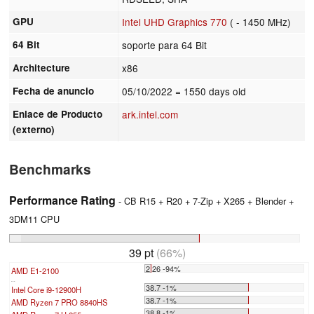
GPU
Intel UHD Graphics 770
( - 1450 MHz)
64 Bit
soporte para 64 Bit
Architecture
x86
Fecha de anuncio
05/10/2022
= 1550 days old
Enlace de Producto
ark.intel.com
(externo)
Benchmarks
Performance Rating
- CB R15 + R20 + 7-Zip + X265 + Blender +
3DM11 CPU
39 pt
(66%)
2.26 -94%
AMD E1-2100
...
38.7 -1%
Intel Core i9-12900H
38.7 -1%
AMD Ryzen 7 PRO 8840HS
38.8 -1%