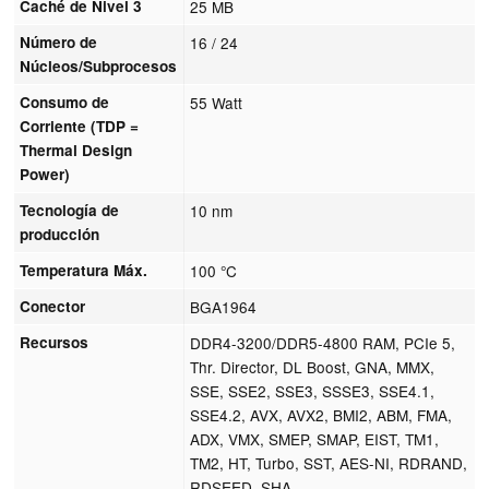
Caché de Nivel 3
25 MB
Número de
16 / 24
Núcleos/Subprocesos
Consumo de
55 Watt
Corriente (TDP =
Thermal Design
Power)
Tecnología de
10 nm
producción
Temperatura Máx.
100 °C
Conector
BGA1964
Recursos
DDR4-3200/DDR5-4800 RAM, PCIe 5,
Thr. Director, DL Boost, GNA, MMX,
SSE, SSE2, SSE3, SSSE3, SSE4.1,
SSE4.2, AVX, AVX2, BMI2, ABM, FMA,
ADX, VMX, SMEP, SMAP, EIST, TM1,
TM2, HT, Turbo, SST, AES-NI, RDRAND,
RDSEED, SHA