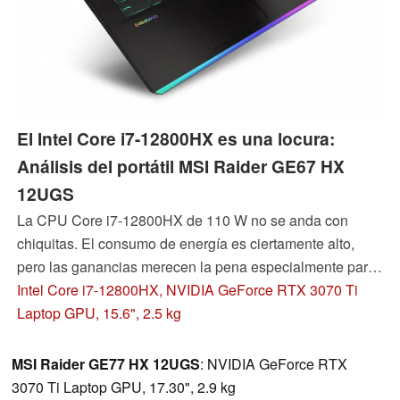
El Intel Core i7-12800HX es una locura:
Análisis del portátil MSI Raider GE67 HX
12UGS
La CPU Core i7-12800HX de 110 W no se anda con
chiquitas. El consumo de energía es ciertamente alto,
pero las ganancias merecen la pena especialmente para
el público objetivo de entusiastas y cazadores de
Intel Core i7-12800HX, NVIDIA GeForce RTX 3070 Ti
rendimiento.
Laptop GPU, 15.6", 2.5 kg
MSI Raider GE77 HX 12UGS
: NVIDIA GeForce RTX
3070 Ti Laptop GPU, 17.30", 2.9 kg