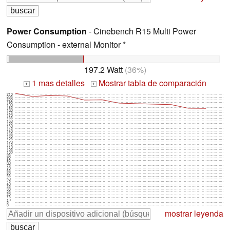
Power Consumption
- Cinebench R15 Multi Power
Consumption - external Monitor *
197.2 Watt
(36%)
1 mas detalles
Mostrar tabla de comparación
+
+
210
205
200
195
190
185
180
175
170
165
160
155
150
145
140
135
130
125
120
115
110
105
100
95
90
85
80
75
70
65
60
55
50
45
40
35
30
25
20
15
10
5
0
mostrar leyenda