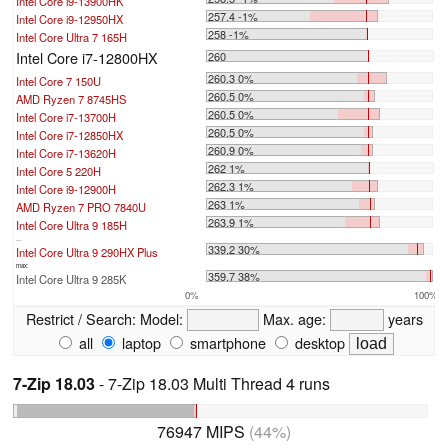
Intel Core i9-13900HK
257.4 -1%
Intel Core i9-12950HX
258 -1%
Intel Core Ultra 7 165H
Intel Core i7-12800HX
260
260.3 0%
Intel Core 7 150U
260.5 0%
AMD Ryzen 7 8745HS
260.5 0%
Intel Core i7-13700H
260.5 0%
Intel Core i7-12850HX
260.9 0%
Intel Core i7-13620H
262 1%
Intel Core 5 220H
262.3 1%
Intel Core i9-12900H
263 1%
AMD Ryzen 7 PRO 7840U
263.9 1%
Intel Core Ultra 9 185H
...
339.2 30%
Intel Core Ultra 9 290HX Plus
max:
359.7 38%
Intel Core Ultra 9 285K
0%
100%
Restrict / Search:
Model:
Max. age:
years
all
laptop
smartphone
desktop
7-Zip 18.03
- 7-Zip 18.03 Multi Thread 4 runs
76947 MIPS
(44%)