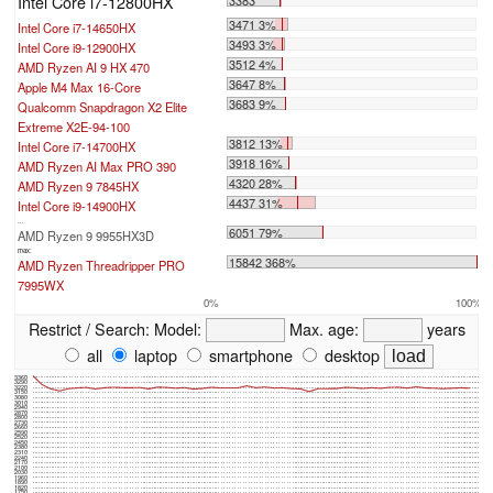
Intel Core i7-12800HX
3383
3471 3%
Intel Core i7-14650HX
3493 3%
Intel Core i9-12900HX
3512 4%
AMD Ryzen AI 9 HX 470
3647 8%
Apple M4 Max 16-Core
3683 9%
Qualcomm Snapdragon X2 Elite
Extreme X2E-94-100
3812 13%
Intel Core i7-14700HX
3918 16%
AMD Ryzen AI Max PRO 390
4320 28%
AMD Ryzen 9 7845HX
4437 31%
Intel Core i9-14900HX
...
6051 79%
AMD Ryzen 9 9955HX3D
max:
15842 368%
AMD Ryzen Threadripper PRO
7995WX
0%
100%
Restrict / Search:
Model:
Max. age:
years
all
laptop
smartphone
desktop
3360
3290
3220
3150
3080
3010
2940
2870
2800
2730
2660
2590
2520
2450
2380
2310
2240
2170
2100
2030
1960
1890
1820
1750