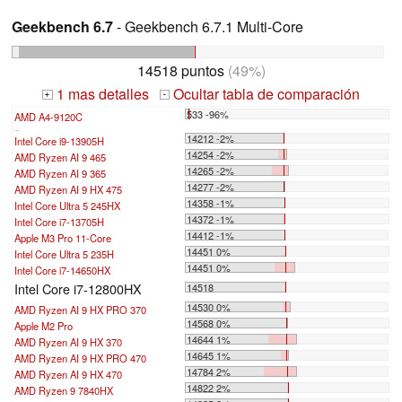
Geekbench 6.7
- Geekbench 6.7.1 Multi-Core
14518 puntos
(49%)
1 mas detalles
Ocultar tabla de comparación
+
-
533 -96%
AMD A4-9120C
...
14212 -2%
Intel Core i9-13905H
14254 -2%
AMD Ryzen AI 9 465
14265 -2%
AMD Ryzen AI 9 365
14277 -2%
AMD Ryzen AI 9 HX 475
14358 -1%
Intel Core Ultra 5 245HX
14372 -1%
Intel Core i7-13705H
14412 -1%
Apple M3 Pro 11-Core
14451 0%
Intel Core Ultra 5 235H
14451 0%
Intel Core i7-14650HX
Intel Core i7-12800HX
14518
14530 0%
AMD Ryzen AI 9 HX PRO 370
14568 0%
Apple M2 Pro
14644 1%
AMD Ryzen AI 9 HX 370
14645 1%
AMD Ryzen AI 9 HX PRO 470
14784 2%
AMD Ryzen AI 9 HX 470
14822 2%
AMD Ryzen 9 7840HX