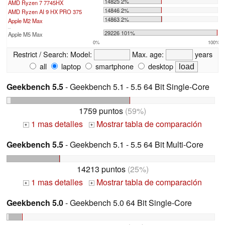
14825 2%
AMD Ryzen 7 7745HX
14846 2%
AMD Ryzen AI 9 HX PRO 375
14863 2%
Apple M2 Max
...
29226 101%
Apple M5 Max
0%
100%
Restrict / Search:
Model:
Max. age:
years
all
laptop
smartphone
desktop
Geekbench 5.5
- Geekbench 5.1 - 5.5 64 Bit Single-Core
1759 puntos
(59%)
1 mas detalles
Mostrar tabla de comparación
+
+
Geekbench 5.5
- Geekbench 5.1 - 5.5 64 Bit Multi-Core
14213 puntos
(25%)
1 mas detalles
Mostrar tabla de comparación
+
+
Geekbench 5.0
- Geekbench 5.0 64 Bit Single-Core