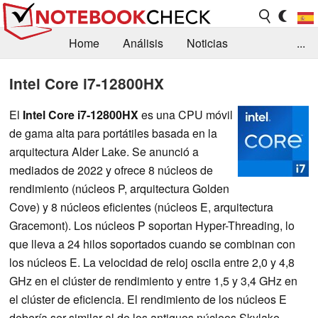
Home
Análisis
Noticias
...
FAQ/Técnica
Biblioteca
Intel Core i7-12800HX
Orientación para la Compra
Busca
El
Intel Core i7-12800HX
es una CPU móvil
de gama alta para portátiles basada en la
Contacto
arquitectura Alder Lake. Se anunció a
mediados de 2022 y ofrece 8 núcleos de
rendimiento (núcleos P, arquitectura Golden
Cove) y 8 núcleos eficientes (núcleos E, arquitectura
Gracemont). Los núcleos P soportan Hyper-Threading, lo
que lleva a 24 hilos soportados cuando se combinan con
los núcleos E. La velocidad de reloj oscila entre 2,0 y 4,8
GHz en el clúster de rendimiento y entre 1,5 y 3,4 GHz en
el clúster de eficiencia. El rendimiento de los núcleos E
debería ser similar al de los antiguos núcleos Skylake