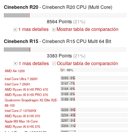
Cinebench R20
- Cinebench R20 CPU (Multi Core)
8564 Points
(21%)
1 mas detalles
Mostrar tabla de comparación
+
+
Cinebench R15
- Cinebench R15 CPU Multi 64 Bit
3383 Points
(21%)
1 mas detalles
Ocultar tabla de comparación
+
-
31 -99%
AMD A4-1200
...
3093 -9%
Intel Core Ultra 7 265H
3147 -7%
Intel Core 7 250H
3164 -6%
AMD Ryzen AI 9 HX PRO 470
3169 -6%
AMD Ryzen AI 9 HX PRO 370
3189 -6%
Qualcomm Snapdragon X2 Elite X2E-
88-100
3226 -5%
Intel Core i7-13700HX
3234 -4%
AMD Ryzen AI 9 HX 370
3297 -3%
Apple M3 Max 16-Core
3334 -1%
AMD Ryzen AI 9 HX 375