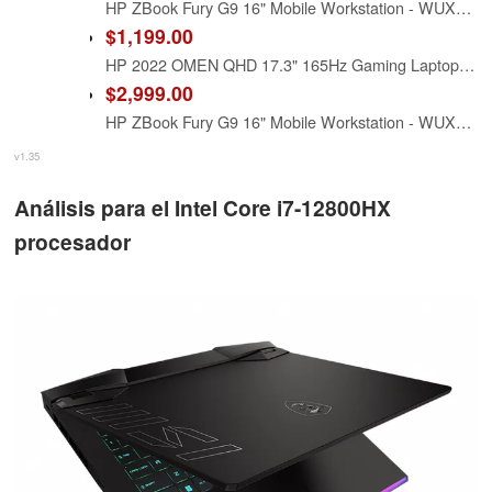
HP ZBook Fury G9 16" Mobile Workstation - WUXGA - 1920 x 1200 - Intel Core i7 12th Gen i7-12800HX Hexadeca-core (16 Core) - 16 GB Total RAM - 512 GB SSD
$1,199.00
HP 2022 OMEN QHD 17.3" 165Hz Gaming Laptop, Intel 12th Core i5-12800HX, 16GB RAM, 1TB PCIe SSD, NVIDIA GeForce GTX 3060 Graphics 6GB, Full-Size RGB Backlit, Windows 11, Black, 32GB USB Card (Renewed)
$2,999.00
HP ZBook Fury G9 16" Mobile Workstation - WUXGA - 1920 x 1200 - Intel Core i7 12th Gen i7-12800HX Hexadeca-core (16 Core) - 32 GB Total RAM - 1 TB SSD
v1.35
Análisis para el Intel Core i7-12800HX
procesador