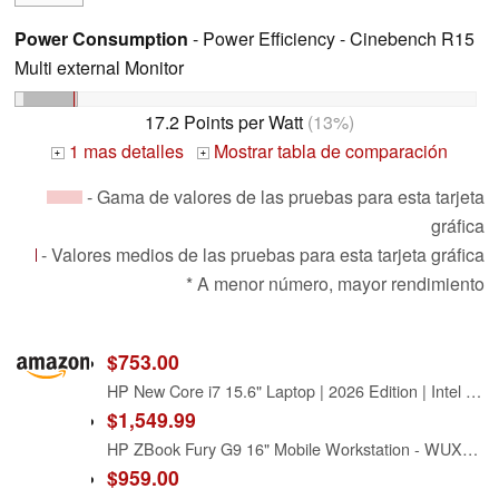
Power Consumption
- Power Efficiency - Cinebench R15
Multi external Monitor
17.2 Points per Watt
(13%)
1 mas detalles
Mostrar tabla de comparación
+
+
- Gama de valores de las pruebas para esta tarjeta
gráfica
- Valores medios de las pruebas para esta tarjeta gráfica
* A menor número, mayor rendimiento
$753.00
HP New Core i7 15.6" Laptop | 2026 Edition | Intel High-Performance Core i7-1255U up to 4.7GHz | 16GB RAM - 1TB PCIe SSD | Webcam | FHD | Long Battery Life | Windows 11 | Business & Academic
$1,549.99
HP ZBook Fury G9 16" Mobile Workstation - WUXGA - 1920 x 1200 - Intel Core i7 12th Gen i7-12800HX Hexadeca-core (16 Core) - 32 GB Total RAM - 1 TB SSD
$959.00