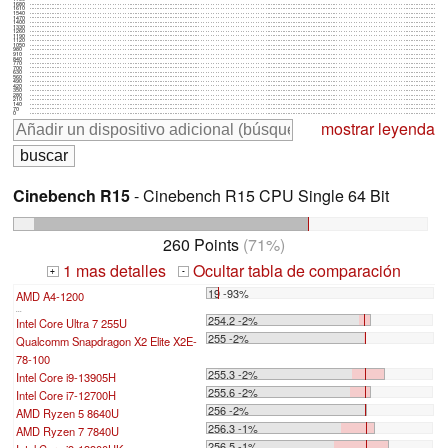
1680
1610
1540
1470
1400
1330
1260
1190
1120
1050
980
910
840
770
700
630
560
490
420
350
280
210
140
70
0
mostrar leyenda
Cinebench R15
- Cinebench R15 CPU Single 64 Bit
260 Points
(71%)
1 mas detalles
Ocultar tabla de comparación
+
-
19 -93%
AMD A4-1200
...
254.2 -2%
Intel Core Ultra 7 255U
255 -2%
Qualcomm Snapdragon X2 Elite X2E-
78-100
255.3 -2%
Intel Core i9-13905H
255.6 -2%
Intel Core i7-12700H
256 -2%
AMD Ryzen 5 8640U
256.3 -1%
AMD Ryzen 7 7840U
256.5 -1%