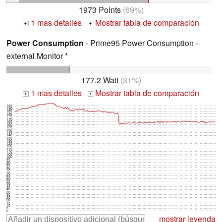
1973 Points
(69%)
1 mas detalles
Mostrar tabla de comparación
+
+
Power Consumption
- Prime95 Power Consumption -
external Monitor *
177.2 Watt
(31%)
1 mas detalles
Mostrar tabla de comparación
+
+
195
190
185
180
175
170
165
160
155
150
145
140
135
130
125
120
115
110
105
100
95
90
85
80
75
70
65
60
55
50
45
40
35
30
25
20
15
10
5
0
mostrar leyenda