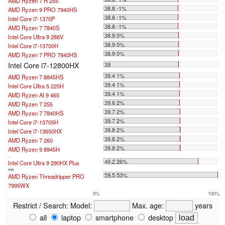
AMD Ryzen 7 H 255
38.8 -1%
AMD Ryzen 9 PRO 7940HS
38.8 -1%
Intel Core i7-1370P
38.8 -1%
AMD Ryzen 7 7840S
38.9 0%
Intel Core Ultra 9 288V
38.9 0%
Intel Core i7-13700H
38.9 0%
AMD Ryzen 7 PRO 7840HS
Intel Core i7-12800HX
39
39.4 1%
AMD Ryzen 7 8845HS
39.4 1%
Intel Core Ultra 5 225H
39.4 1%
AMD Ryzen AI 9 465
39.6 2%
AMD Ryzen 7 255
39.7 2%
AMD Ryzen 7 7840HS
39.7 2%
Intel Core i7-13705H
39.8 2%
Intel Core i7-13650HX
39.8 2%
AMD Ryzen 7 260
39.8 2%
AMD Ryzen 9 8945H
...
49.2 26%
Intel Core Ultra 9 290HX Plus
max:
59.5 53%
AMD Ryzen Threadripper PRO
7995WX
0%
100%
Restrict / Search:
Model:
Max. age:
years
all
laptop
smartphone
desktop