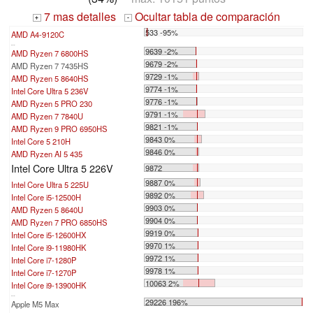
7 mas detalles
Ocultar tabla de comparación
+
-
533 -95%
AMD A4-9120C
...
9639 -2%
AMD Ryzen 7 6800HS
9679 -2%
AMD Ryzen 7 7435HS
9729 -1%
AMD Ryzen 5 8640HS
9774 -1%
Intel Core Ultra 5 236V
9776 -1%
AMD Ryzen 5 PRO 230
9791 -1%
AMD Ryzen 7 7840U
9821 -1%
AMD Ryzen 9 PRO 6950HS
9843 0%
Intel Core 5 210H
9846 0%
AMD Ryzen AI 5 435
Intel Core Ultra 5 226V
9872
9887 0%
Intel Core Ultra 5 225U
9892 0%
Intel Core i5-12500H
9903 0%
AMD Ryzen 5 8640U
9904 0%
AMD Ryzen 7 PRO 6850HS
9919 0%
Intel Core i5-12600HX
9970 1%
Intel Core i9-11980HK
9972 1%
Intel Core i7-1280P
9978 1%
Intel Core i7-1270P
10063 2%
Intel Core i9-13900HK
...
29226 196%
Apple M5 Max