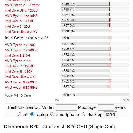
1748 -1%
AMD Ryzen Z1 Extreme
1749 -1%
Intel Core Ultra 7 265U
1751 0%
AMD Ryzen 7 8845HS
1755 0%
Intel Core i5-13500H
1757 0%
Intel Core 5 120U
1758 0%
Intel Core Ultra 5 228V
Intel Core Ultra 5 226V
1759
1761 0%
AMD Ryzen 7 7840S
1770 1%
AMD Ryzen 7 7840HS
1773 1%
Intel Core 5 210H
1774 1%
AMD Ryzen 7 260
1775 1%
Intel Core i7-12700H
1780 1%
Intel Core i5-1350P
1782 1%
Intel Core Ultra 5 322
1785 1%
AMD Ryzen 9 7940HS
1787 2%
AMD Ryzen 9 8945HS
...
2459 40%
Apple M5 10-Core
0%
100%
Restrict / Search:
Model:
Max. age:
years
all
laptop
smartphone
desktop
Cinebench R20
- Cinebench R20 CPU (Single Core)