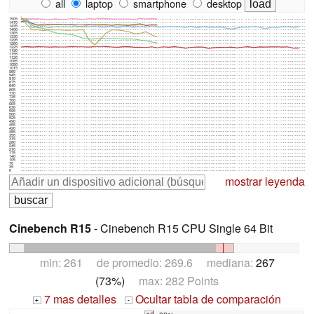
all
laptop
smartphone
desktop
1505
1470
1435
1400
1365
1330
1295
1260
1225
1190
1155
1120
1085
1050
1015
980
945
910
875
840
805
770
735
700
665
630
595
560
525
490
455
420
385
350
315
280
245
210
175
140
105
70
35
0
mostrar leyenda
Cinebench R15
- Cinebench R15 CPU Single 64 Bit
min: 261 de promedio: 269.6 mediana:
267
(73%)
max: 282 Points
7 mas detalles
Ocultar tabla de comparación
+
-