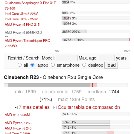
9854 2%
Qualcomm Snapdragon X Elite X1E-
78-100
9932 2%
Intel Core Ultra 5 228V
10019 3%
Intel Core Ultra 7 258V
10036 3%
AMD Ryzen 5 PRO 215
...
38530 297%
AMD Ryzen 9 9955HX3D
max:
107681 1010%
AMD Ryzen Threadripper PRO
7995WX
0%
100%
Restrict / Search:
Model:
Max. age:
years
all
laptop
smartphone
desktop
Cinebench R23
- Cinebench R23 Single Core
min: 1699 de promedio: 1759 mediana:
1744
(71%)
max: 1859 Points
7 mas detalles
Ocultar tabla de comparación
+
-
74.4 -96%
AMD A10-5745M
...
1742 -1%
AMD Ryzen 7 255
1742 -1%
AMD Ryzen 5 240
1746 -1%
Intel Core 7 240H