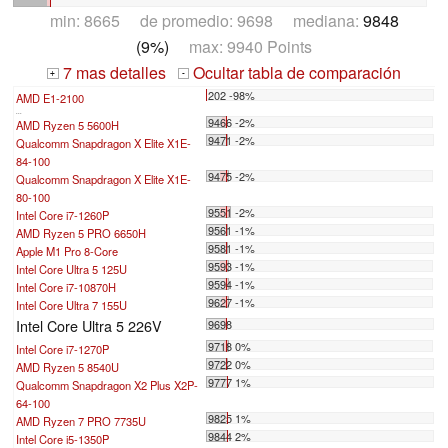
min: 8665 de promedio: 9698 mediana:
9848
(9%)
max: 9940 Points
7 mas detalles
Ocultar tabla de comparación
+
-
202 -98%
AMD E1-2100
...
9466 -2%
AMD Ryzen 5 5600H
9471 -2%
Qualcomm Snapdragon X Elite X1E-
84-100
9475 -2%
Qualcomm Snapdragon X Elite X1E-
80-100
9551 -2%
Intel Core i7-1260P
9561 -1%
AMD Ryzen 5 PRO 6650H
9581 -1%
Apple M1 Pro 8-Core
9593 -1%
Intel Core Ultra 5 125U
9594 -1%
Intel Core i7-10870H
9627 -1%
Intel Core Ultra 7 155U
Intel Core Ultra 5 226V
9698
9718 0%
Intel Core i7-1270P
9722 0%
AMD Ryzen 5 8540U
9777 1%
Qualcomm Snapdragon X2 Plus X2P-
64-100
9825 1%
AMD Ryzen 7 PRO 7735U
9844 2%
Intel Core i5-1350P