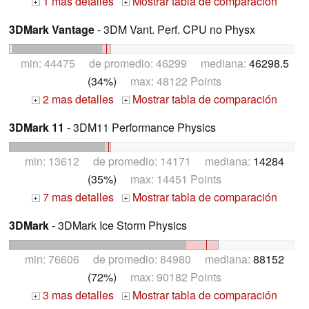
1 mas detalles
Mostrar tabla de comparación
+
+
3DMark Vantage
- 3DM Vant. Perf. CPU no Physx
min: 44475 de promedio: 46299 mediana:
46298.5
(34%)
max: 48122 Points
2 mas detalles
Mostrar tabla de comparación
+
+
3DMark 11
- 3DM11 Performance Physics
min: 13612 de promedio: 14171 mediana:
14284
(35%)
max: 14451 Points
7 mas detalles
Mostrar tabla de comparación
+
+
3DMark
- 3DMark Ice Storm Physics
min: 76606 de promedio: 84980 mediana:
88152
(72%)
max: 90182 Points
3 mas detalles
Mostrar tabla de comparación
+
+