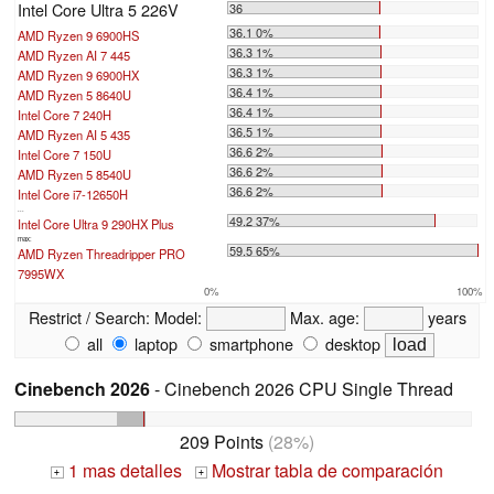
Intel Core Ultra 5 226V
36
36.1 0%
AMD Ryzen 9 6900HS
36.3 1%
AMD Ryzen AI 7 445
36.3 1%
AMD Ryzen 9 6900HX
36.4 1%
AMD Ryzen 5 8640U
36.4 1%
Intel Core 7 240H
36.5 1%
AMD Ryzen AI 5 435
36.6 2%
Intel Core 7 150U
36.6 2%
AMD Ryzen 5 8540U
36.6 2%
Intel Core i7-12650H
...
49.2 37%
Intel Core Ultra 9 290HX Plus
max:
59.5 65%
AMD Ryzen Threadripper PRO
7995WX
0%
100%
Restrict / Search:
Model:
Max. age:
years
all
laptop
smartphone
desktop
Cinebench 2026
- Cinebench 2026 CPU Single Thread
209 Points
(28%)
1 mas detalles
Mostrar tabla de comparación
+
+