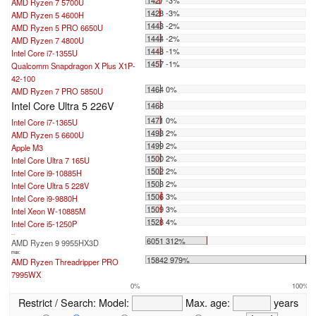
AMD Ryzen 7 5700U
1428 -3%
AMD Ryzen 5 4600H
1443 -2%
AMD Ryzen 5 PRO 6650U
1444 -2%
AMD Ryzen 7 4800U
1448 -1%
Intel Core i7-1355U
1457 -1%
Qualcomm Snapdragon X Plus X1P-
42-100
1464 0%
AMD Ryzen 7 PRO 5850U
Intel Core Ultra 5 226V
1468
1471 0%
Intel Core i7-1365U
1493 2%
AMD Ryzen 5 6600U
1499 2%
Apple M3
1500 2%
Intel Core Ultra 7 165U
1502 2%
Intel Core i9-10885H
1503 2%
Intel Core Ultra 5 228V
1506 3%
Intel Core i9-9880H
1509 3%
Intel Xeon W-10885M
1528 4%
Intel Core i5-1250P
...
6051 312%
AMD Ryzen 9 9955HX3D
max:
15842 979%
AMD Ryzen Threadripper PRO
7995WX
0%
100%
Restrict / Search:
Model:
Max. age:
years