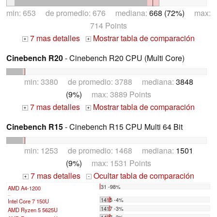
min: 653 de promedio: 676 mediana:
668 (72%)
max:
714 Points
7 mas detalles
Mostrar tabla de comparación
+
+
Cinebench R20
- Cinebench R20 CPU (Multi Core)
min: 3380 de promedio: 3788 mediana:
3848
(9%)
max: 3889 Points
7 mas detalles
Mostrar tabla de comparación
+
+
Cinebench R15
- Cinebench R15 CPU Multi 64 Bit
min: 1253 de promedio: 1468 mediana:
1501
(9%)
max: 1531 Points
7 mas detalles
Ocultar tabla de comparación
+
-
31 -98%
AMD A4-1200
...
1415 -4%
Intel Core 7 150U
1417 -3%
AMD Ryzen 5 5625U
1427 -3%