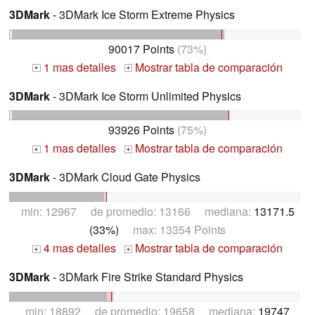
3DMark
- 3DMark Ice Storm Extreme Physics
90017 Points
(73%)
1 mas detalles
Mostrar tabla de comparación
+
+
3DMark
- 3DMark Ice Storm Unlimited Physics
93926 Points
(75%)
1 mas detalles
Mostrar tabla de comparación
+
+
3DMark
- 3DMark Cloud Gate Physics
min: 12967 de promedio: 13166 mediana:
13171.5
(33%)
max: 13354 Points
4 mas detalles
Mostrar tabla de comparación
+
+
3DMark
- 3DMark Fire Strike Standard Physics
min: 18892 de promedio: 19658 mediana:
19747