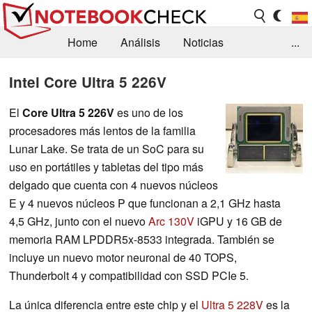
Home
Análisis
Noticias
...
FAQ/Técnica
Biblioteca
Intel Core Ultra 5 226V
Orientación para la Compra
Busca
El
Core Ultra 5 226V
es uno de los
procesadores más lentos de la familia
Contacto
Lunar Lake. Se trata de un SoC para su
uso en portátiles y tabletas del tipo más
delgado que cuenta con 4 nuevos núcleos
E y 4 nuevos núcleos P que funcionan a 2,1 GHz hasta
4,5 GHz, junto con el nuevo
Arc 130V
iGPU y 16 GB de
memoria RAM LPDDR5x-8533 integrada. También se
incluye un nuevo motor neuronal de 40 TOPS,
Thunderbolt 4 y compatibilidad con SSD PCIe 5.
La única diferencia entre este chip y el
Ultra 5 228V
es la