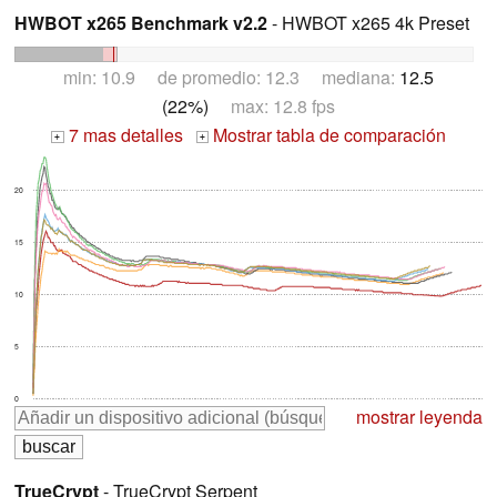
HWBOT x265 Benchmark v2.2
- HWBOT x265 4k Preset
min: 10.9 de promedio: 12.3 mediana:
12.5
(22%)
max: 12.8 fps
7 mas detalles
Mostrar tabla de comparación
+
+
20
15
10
5
0
mostrar leyenda
TrueCrypt
- TrueCrypt Serpent