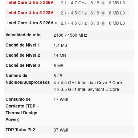
Intel Core Ultra 5 236V
2.1 - 4.7 GHz
8 / 8
8 MB L3
Intel Core Ultra 5 228V
2.1 - 4.5 GHz
8 / 8
8 MB L3
Intel Core Ultra 5 226V «
2.1 - 4.5 GHz
8 / 8
8 MB L3
Velocidad de reloj
2100 - 4500 MHz
Caché de Nivel 1
1.4 MB
Caché de Nivel 2
14 MB
Caché de Nivel 3
8 MB
Número de
8 / 8
Núcleos/Subprocesos
4 x 4.5 GHz Intel Lion Cove P-Core
4 x 3.5 GHz Intel Skymont E-Core
Consumo de
17 Watt
Corriente (TDP =
Thermal Design
Power)
TDP Turbo PL2
37 Watt