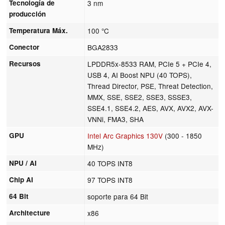
Tecnología de
3 nm
producción
Temperatura Máx.
100 °C
Conector
BGA2833
Recursos
LPDDR5x-8533 RAM, PCIe 5 + PCIe 4,
USB 4, AI Boost NPU (40 TOPS),
Thread Director, PSE, Threat Detection,
MMX, SSE, SSE2, SSE3, SSSE3,
SSE4.1, SSE4.2, AES, AVX, AVX2, AVX-
VNNi, FMA3, SHA
GPU
Intel Arc Graphics 130V
(300 - 1850
MHz)
NPU / AI
40 TOPS INT8
Chip AI
97 TOPS INT8
64 Bit
soporte para 64 Bit
Architecture
x86