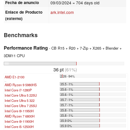
Fecha de anuncio
09/03/2024
= 704 days old
Enlace de Producto
ark.intel.com
(externo)
Benchmarks
Performance Rating
- CB R15 + R20 + 7-Zip + X265 + Blender +
3DM11 CPU
36 pt
(61%)
2.26 -94%
AMD E1-2100
...
35.5 -1%
AMD Ryzen 9 5980HS
35.6 -1%
Intel Core i7-1280P
35.6 -1%
Intel Core Ultra 5 225U
35.7 -1%
Intel Core Ultra 5 322
35.7 -1%
Intel Core Ultra 7 255U
35.8 -1%
Intel Core i9-11950H
35.8 -1%
AMD Ryzen 7 6800H
35.9 0%
Intel Core i9-11900H
35.9 0%
Intel Core i5-12500H