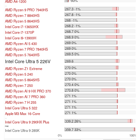
19 -93%
AMD A4-1200
...
267.3 -1%
AMD Ryzen 9 PRO 7940HS
267.8 -1%
AMD Ryzen 7 8840HS
268 -1%
AMD Ryzen 5 8640HS
268.2 -1%
Intel Core i7-13650HX
268.7 0%
Intel Core i7-1370P
268.9 0%
Intel Core i9-13900H
269 0%
AMD Ryzen AI 5 430
269 0%
AMD Ryzen 7 PRO 7840HS
269.5 0%
AMD Ryzen 5 7640HS
Intel Core Ultra 5 226V
269.6
270 0%
AMD Ryzen Z1 Extreme
270 0%
AMD Ryzen 5 240
270 0%
AMD Ryzen 5 8645HS
270.4 0%
AMD Ryzen 7 250
270.8 0%
AMD Ryzen AI 9 HX PRO 370
271 1%
AMD Ryzen AI 7 PRO 360
271 1%
AMD Ryzen 7 H 255
271 1%
Intel Core Ultra 5 322
271 1%
Apple M3 Max 16-Core
...
339.2 26%
Intel Core Ultra 9 290HX Plus
max:
359.7 33%
Intel Core Ultra 9 285K
0%
100%