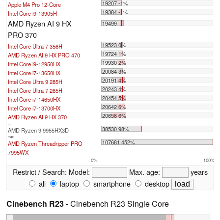
19207 -1%
Apple M4 Pro 12-Core
19384 -1%
Intel Core i9-13905H
AMD Ryzen AI 9 HX
19499
PRO 370
19523 0%
Intel Core Ultra 7 356H
19724 1%
AMD Ryzen AI 9 HX PRO 470
19930 2%
Intel Core i9-12950HX
20084 3%
Intel Core i7-13650HX
20191 4%
Intel Core Ultra 9 285H
20243 4%
Intel Core Ultra 7 265H
20454 5%
Intel Core i7-14650HX
20642 6%
Intel Core i7-13700HX
20658 6%
AMD Ryzen AI 9 HX 370
...
38530 98%
AMD Ryzen 9 9955HX3D
max:
107681 452%
AMD Ryzen Threadripper PRO
7995WX
0%
100%
Restrict / Search:
Model:
Max. age:
years
all
laptop
smartphone
desktop
Cinebench R23
- Cinebench R23 Single Core