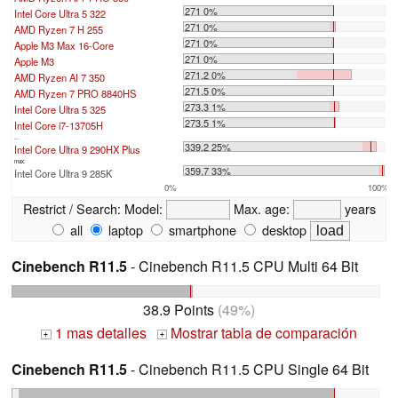
271 0%
Intel Core Ultra 5 322
271 0%
AMD Ryzen 7 H 255
271 0%
Apple M3 Max 16-Core
271 0%
Apple M3
271.2 0%
AMD Ryzen AI 7 350
271.5 0%
AMD Ryzen 7 PRO 8840HS
273.3 1%
Intel Core Ultra 5 325
273.5 1%
Intel Core i7-13705H
...
339.2 25%
Intel Core Ultra 9 290HX Plus
max:
359.7 33%
Intel Core Ultra 9 285K
0%
100%
Restrict / Search:
Model:
Max. age:
years
all
laptop
smartphone
desktop
Cinebench R11.5
- Cinebench R11.5 CPU Multi 64 Bit
38.9 Points
(49%)
1 mas detalles
Mostrar tabla de comparación
+
+
Cinebench R11.5
- Cinebench R11.5 CPU Single 64 Bit