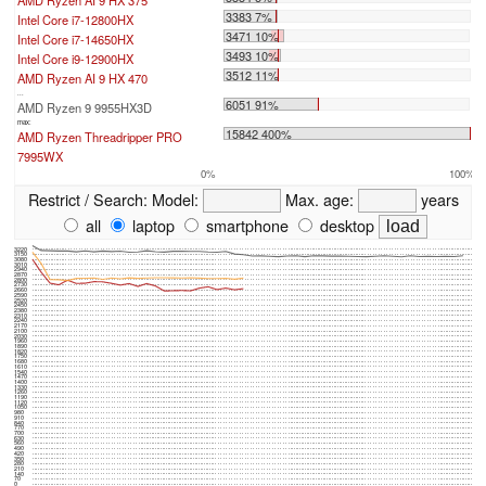
AMD Ryzen AI 9 HX 375
3383 7%
Intel Core i7-12800HX
3471 10%
Intel Core i7-14650HX
3493 10%
Intel Core i9-12900HX
3512 11%
AMD Ryzen AI 9 HX 470
...
6051 91%
AMD Ryzen 9 9955HX3D
max:
15842 400%
AMD Ryzen Threadripper PRO
7995WX
0%
100%
Restrict / Search:
Model:
Max. age:
years
all
laptop
smartphone
desktop
3220
3150
3080
3010
2940
2870
2800
2730
2660
2590
2520
2450
2380
2310
2240
2170
2100
2030
1960
1890
1820
1750
1680
1610
1540
1470
1400
1330
1260
1190
1120
1050
980
910
840
770
700
630
560
490
420
350
280
210
140
70
0