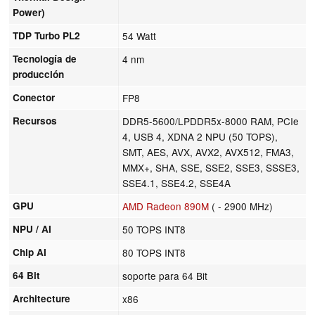
Power)
TDP Turbo PL2
54 Watt
Tecnología de
4 nm
producción
Conector
FP8
Recursos
DDR5-5600/LPDDR5x-8000 RAM, PCIe
4, USB 4, XDNA 2 NPU (50 TOPS),
SMT, AES, AVX, AVX2, AVX512, FMA3,
MMX+, SHA, SSE, SSE2, SSE3, SSSE3,
SSE4.1, SSE4.2, SSE4A
GPU
AMD Radeon 890M
( - 2900 MHz)
NPU / AI
50 TOPS INT8
Chip AI
80 TOPS INT8
64 Bit
soporte para 64 Bit
Architecture
x86