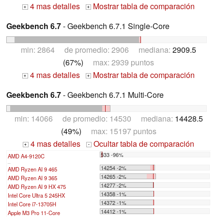
4 mas detalles
Mostrar tabla de comparación
+
+
Geekbench 6.7
- Geekbench 6.7.1 Single-Core
min: 2864 de promedio: 2906 mediana:
2909.5
(67%)
max: 2939 puntos
4 mas detalles
Mostrar tabla de comparación
+
+
Geekbench 6.7
- Geekbench 6.7.1 Multi-Core
min: 14066 de promedio: 14530 mediana:
14428.5
(49%)
max: 15197 puntos
4 mas detalles
Ocultar tabla de comparación
+
-
533 -96%
AMD A4-9120C
...
14254 -2%
AMD Ryzen AI 9 465
14265 -2%
AMD Ryzen AI 9 365
14277 -2%
AMD Ryzen AI 9 HX 475
14358 -1%
Intel Core Ultra 5 245HX
14372 -1%
Intel Core i7-13705H
14412 -1%
Apple M3 Pro 11-Core