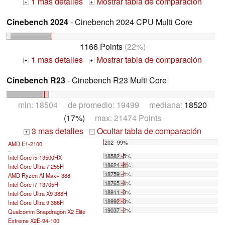
1 mas detalles
Mostrar tabla de comparación
+
+
Cinebench 2024
- Cinebench 2024 CPU Multi Core
1166 Points
(22%)
1 mas detalles
Mostrar tabla de comparación
+
+
Cinebench R23
- Cinebench R23 Multi Core
min: 18504 de promedio: 19499 mediana:
18520
(17%)
max: 21474 Points
3 mas detalles
Ocultar tabla de comparación
+
-
202 -99%
AMD E1-2100
...
18582 -5%
Intel Core i5-13500HX
18624 -4%
Intel Core Ultra 7 255H
18759 -4%
AMD Ryzen AI Max+ 388
18765 -4%
Intel Core i7-13705H
18911 -3%
Intel Core Ultra X9 388H
18992 -3%
Intel Core Ultra 9 386H
19037 -2%
Qualcomm Snapdragon X2 Elite
Extreme X2E-94-100