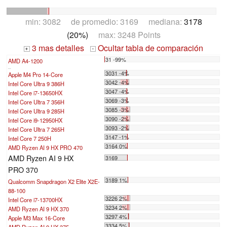
min: 3082 de promedio: 3169 mediana:
3178
(20%)
max: 3248 Points
3 mas detalles
Ocultar tabla de comparación
+
-
31 -99%
AMD A4-1200
...
3031 -4%
Apple M4 Pro 14-Core
3042 -4%
Intel Core Ultra 9 386H
3047 -4%
Intel Core i7-13650HX
3069 -3%
Intel Core Ultra 7 356H
3085 -3%
Intel Core Ultra 9 285H
3090 -2%
Intel Core i9-12950HX
3093 -2%
Intel Core Ultra 7 265H
3147 -1%
Intel Core 7 250H
3164 0%
AMD Ryzen AI 9 HX PRO 470
AMD Ryzen AI 9 HX
3169
PRO 370
3189 1%
Qualcomm Snapdragon X2 Elite X2E-
88-100
3226 2%
Intel Core i7-13700HX
3234 2%
AMD Ryzen AI 9 HX 370
3297 4%
Apple M3 Max 16-Core
3334 5%