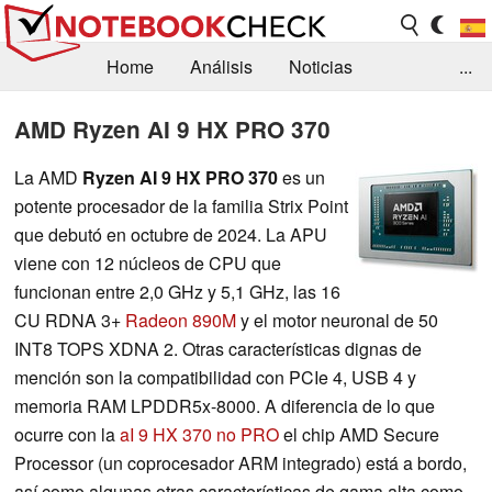
Home
Análisis
Noticias
...
FAQ/Técnica
Biblioteca
AMD Ryzen AI 9 HX PRO 370
Orientación para la Compra
Busca
La AMD
Ryzen AI 9 HX PRO 370
es un
potente procesador de la familia Strix Point
Contacto
que debutó en octubre de 2024. La APU
viene con 12 núcleos de CPU que
funcionan entre 2,0 GHz y 5,1 GHz, las 16
CU RDNA 3+
Radeon 890M
y el motor neuronal de 50
INT8 TOPS XDNA 2. Otras características dignas de
mención son la compatibilidad con PCIe 4, USB 4 y
memoria RAM LPDDR5x-8000. A diferencia de lo que
ocurre con la
aI 9 HX 370 no PRO
el chip AMD Secure
Processor (un coprocesador ARM integrado) está a bordo,
así como algunas otras características de gama alta como