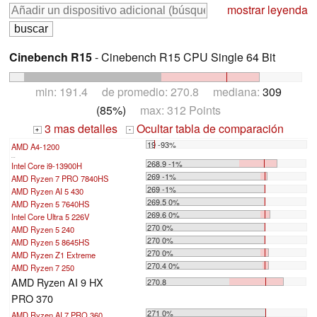
mostrar leyenda
Cinebench R15
- Cinebench R15 CPU Single 64 Bit
min: 191.4 de promedio: 270.8 mediana:
309
(85%)
max: 312 Points
3 mas detalles
Ocultar tabla de comparación
+
-
19 -93%
AMD A4-1200
...
268.9 -1%
Intel Core i9-13900H
269 -1%
AMD Ryzen 7 PRO 7840HS
269 -1%
AMD Ryzen AI 5 430
269.5 0%
AMD Ryzen 5 7640HS
269.6 0%
Intel Core Ultra 5 226V
270 0%
AMD Ryzen 5 240
270 0%
AMD Ryzen 5 8645HS
270 0%
AMD Ryzen Z1 Extreme
270.4 0%
AMD Ryzen 7 250
AMD Ryzen AI 9 HX
270.8
PRO 370
271 0%
AMD Ryzen AI 7 PRO 360