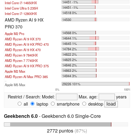
14451 -1%
Intel Core i7-14650HX
14451 -1%
Intel Core Ultra 5 235H
14518 0%
Intel Core i7-12800HX
AMD Ryzen AI 9 HX
14530
PRO 370
14568 0%
Apple M2 Pro
14644 1%
AMD Ryzen AI 9 HX 370
14645 1%
AMD Ryzen AI 9 HX PRO 470
14784 2%
AMD Ryzen AI 9 HX 470
14822 2%
AMD Ryzen 9 7840HX
14825 2%
AMD Ryzen 7 7745HX
14846 2%
AMD Ryzen AI 9 HX PRO 375
14863 2%
Apple M2 Max
14944 3%
AMD Ryzen AI Max PRO 385
...
29226 101%
Apple M5 Max
0%
100%
Restrict / Search:
Model:
Max. age:
years
all
laptop
smartphone
desktop
Geekbench 6.0
- Geekbench 6.0 Single-Core
2772 puntos
(87%)