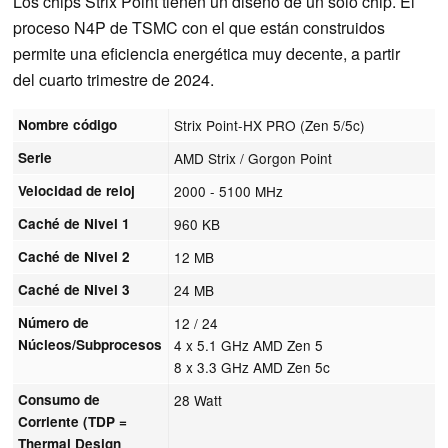
Los chips Strix Point tienen un diseño de un solo chip. El
proceso N4P de TSMC con el que están construidos
permite una eficiencia energética muy decente, a partir
del cuarto trimestre de 2024.
Nombre código
Strix Point-HX PRO (Zen 5/5c)
Serie
AMD Strix / Gorgon Point
Velocidad de reloj
2000 - 5100 MHz
Caché de Nivel 1
960 KB
Caché de Nivel 2
12 MB
Caché de Nivel 3
24 MB
Número de
12 / 24
Núcleos/Subprocesos
4 x 5.1 GHz AMD Zen 5
8 x 3.3 GHz AMD Zen 5c
Consumo de
28 Watt
Corriente (TDP =
Thermal Design