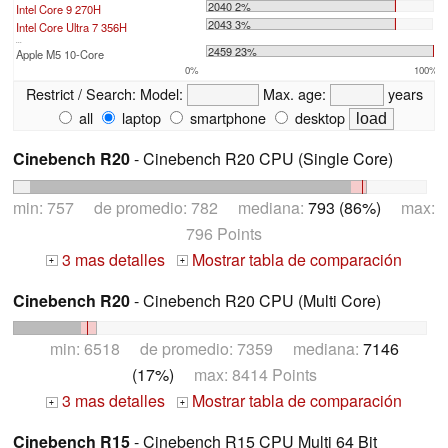
2040 2%
Intel Core 9 270H
2043 3%
Intel Core Ultra 7 356H
...
2459 23%
Apple M5 10-Core
0%
100%
Restrict / Search:
Model:
Max. age:
years
all
laptop
smartphone
desktop
Cinebench R20
- Cinebench R20 CPU (Single Core)
min: 757 de promedio: 782 mediana:
793 (86%)
max:
796 Points
3 mas detalles
Mostrar tabla de comparación
+
+
Cinebench R20
- Cinebench R20 CPU (Multi Core)
min: 6518 de promedio: 7359 mediana:
7146
(17%)
max: 8414 Points
3 mas detalles
Mostrar tabla de comparación
+
+
Cinebench R15
- Cinebench R15 CPU Multi 64 Bit