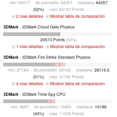
min: 63517 de promedio: 64357 mediana:
64357
(52%)
max: 65197 Points
2 mas detalles
Mostrar tabla de comparación
+
+
3DMark
- 3DMark Cloud Gate Physics
20573 Points
(52%)
1 mas detalles
Mostrar tabla de comparación
+
+
3DMark
- 3DMark Fire Strike Standard Physics
min: 27184 de promedio: 29102 mediana:
28716.5
(51%)
max: 31792 Points
4 mas detalles
Mostrar tabla de comparación
+
+
3DMark
- 3DMark Time Spy CPU
min: 9897 de promedio: 10400 mediana:
10186
(43%)
max: 11330 Points