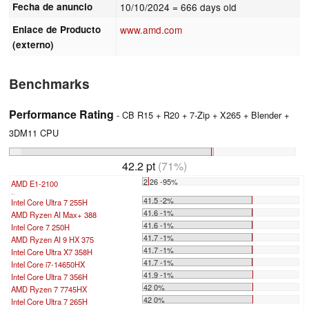
Fecha de anuncio
10/10/2024
= 666 days old
Enlace de Producto
www.amd.com
(externo)
Benchmarks
Performance Rating
- CB R15 + R20 + 7-Zip + X265 + Blender +
3DM11 CPU
42.2 pt
(71%)
2.26 -95%
AMD E1-2100
...
41.5 -2%
Intel Core Ultra 7 255H
41.6 -1%
AMD Ryzen AI Max+ 388
41.6 -1%
Intel Core 7 250H
41.7 -1%
AMD Ryzen AI 9 HX 375
41.7 -1%
Intel Core Ultra X7 358H
41.7 -1%
Intel Core i7-14650HX
41.9 -1%
Intel Core Ultra 7 356H
42 0%
AMD Ryzen 7 7745HX
42 0%
Intel Core Ultra 7 265H