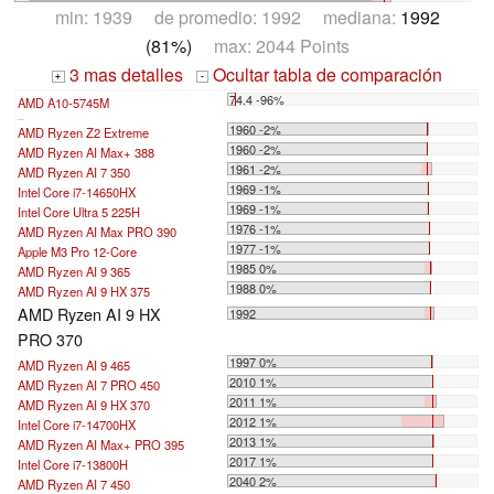
min: 1939 de promedio: 1992 mediana:
1992
(81%)
max: 2044 Points
3 mas detalles
Ocultar tabla de comparación
+
-
74.4 -96%
AMD A10-5745M
...
1960 -2%
AMD Ryzen Z2 Extreme
1960 -2%
AMD Ryzen AI Max+ 388
1961 -2%
AMD Ryzen AI 7 350
1969 -1%
Intel Core i7-14650HX
1969 -1%
Intel Core Ultra 5 225H
1976 -1%
AMD Ryzen AI Max PRO 390
1977 -1%
Apple M3 Pro 12-Core
1985 0%
AMD Ryzen AI 9 365
1988 0%
AMD Ryzen AI 9 HX 375
AMD Ryzen AI 9 HX
1992
PRO 370
1997 0%
AMD Ryzen AI 9 465
2010 1%
AMD Ryzen AI 7 PRO 450
2011 1%
AMD Ryzen AI 9 HX 370
2012 1%
Intel Core i7-14700HX
2013 1%
AMD Ryzen AI Max+ PRO 395
2017 1%
Intel Core i7-13800H
2040 2%
AMD Ryzen AI 7 450