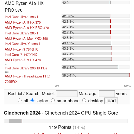
AMD Ryzen AI 9 HX
42.2
PRO 370
42.3 0%
Intel Core Ultra 9 386H
42.6 1%
AMD Ryzen AI 9 HX 370
42.7 1%
AMD Ryzen AI 9 HX PRO 470
42.7 1%
Intel Core Ultra 9 285H
42.8 1%
AMD Ryzen AI Max PRO 390
43.1 2%
Intel Core Ultra X9 388H
43.6 3%
AMD Ryzen 9 7845HX
43.7 4%
Intel Core i7-14700HX
43.8 4%
AMD Ryzen AI 9 HX 470
...
49.2 17%
Intel Core Ultra 9 290HX Plus
max:
59.5 41%
AMD Ryzen Threadripper PRO
7995WX
0%
100%
Restrict / Search:
Model:
Max. age:
years
all
laptop
smartphone
desktop
Cinebench 2024
- Cinebench 2024 CPU Single Core
119 Points
(14%)