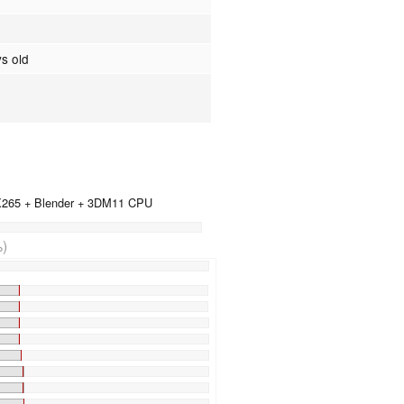
s old
 X265 + Blender + 3DM11 CPU
)