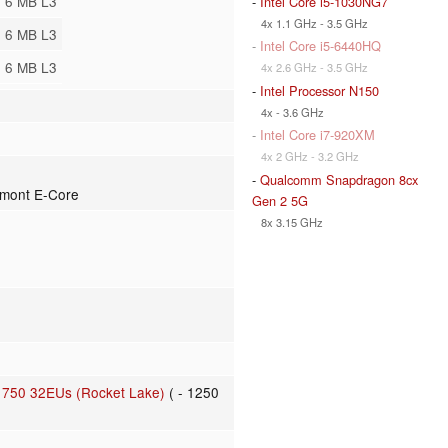
6 MB L3
-
Intel Core i5-1030NG7
4x 1.1 GHz - 3.5 GHz
6 MB L3
-
Intel Core i5-6440HQ
6 MB L3
4x 2.6 GHz - 3.5 GHz
-
Intel Processor N150
4x - 3.6 GHz
-
Intel Core i7-920XM
4x 2 GHz - 3.2 GHz
-
Qualcomm Snapdragon 8cx
stmont E-Core
Gen 2 5G
8x 3.15 GHz
e 750 32EUs (Rocket Lake)
( - 1250