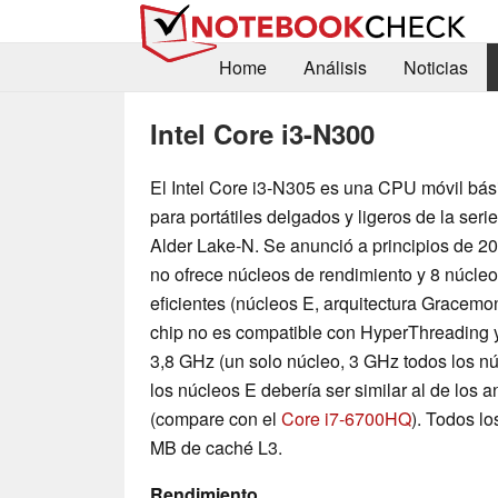
Home
Análisis
Noticias
Intel Core i3-N300
El Intel Core i3-N305 es una CPU móvil bás
para portátiles delgados y ligeros de la serie
Alder Lake-N. Se anunció a principios de 2
no ofrece núcleos de rendimiento y 8 núcle
eficientes (núcleos E, arquitectura Gracemon
chip no es compatible con HyperThreading y
3,8 GHz (un solo núcleo, 3 GHz todos los nú
los núcleos E debería ser similar al de los 
(compare con el
Core i7-6700HQ
). Todos lo
MB de caché L3.
Rendimiento