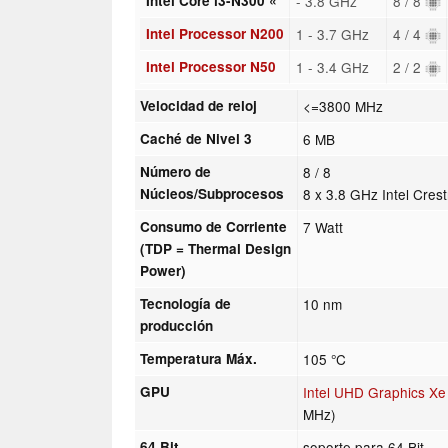
Intel Core i3-N300 «
- 3.8 GHz
8 / 8
Intel Processor N200
1 - 3.7 GHz
4 / 4
Intel Processor N50
1 - 3.4 GHz
2 / 2
Velocidad de reloj
<=3800 MHz
Caché de Nivel 3
6 MB
Número de
8 / 8
Núcleos/Subprocesos
8 x 3.8 GHz Intel Cre
Consumo de Corriente
7 Watt
(TDP = Thermal Design
Power)
Tecnología de
10 nm
producción
Temperatura Máx.
105 °C
GPU
Intel UHD Graphics X
MHz)
64 Bit
soporte para 64 Bit