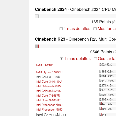
Cinebench 2024
- Cinebench 2024 CPU Mu
165 Points
(3
1 mas detalles
Mostrar t
+
+
Cinebench R23
- Cinebench R23 Multi Cor
2546 Points
(
1 mas detalles
Ocultar t
+
-
202 -92%
AMD E1-2100
...
1989 -22%
AMD Ryzen 3 3250U
2004 -21%
Intel Core i3-8109U
2142 -16%
Intel Core i3-10110U
2174 -15%
Intel Celeron N5095
2175 -15%
Intel Celeron N5105
2223 -13%
Intel Core i7-6567U
2303 -10%
Intel Core i3-1005G1
2449 -4%
Intel Processor N100
2494 -2%
Intel Processor N150
Intel Core i3-N300
2546