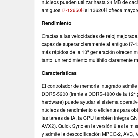
núcleos pueden utilizar hasta 24 MB de cac
antiguos
i7-12650H
el 13620H ofrece mayore
Rendimiento
Gracias a las velocidades de reloj mejorada
capaz de superar claramente al antiguo i7-
más rápidos de la 13ª generación ofrecen má
tanto, un rendimiento multihilo claramente m
Características
El controlador de memoria integrado admite
DDR5-5200 (frente a DDR5-4800 de la 12ª gen
hardware) puede ayudar al sistema operativo 
núcleos de rendimiento o eficientes para ob
las tareas de IA, la CPU también integra GN
AVX2). Quick Sync en la versión 8 es la m
y admite la descodificación MPEG-2, AVC, 