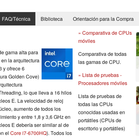
FAQ/Técnica
Biblioteca
Orientación para la Compra
» Comparativa de CPUs
móviles
e gama alta para
Comparativa de todas
 en la arquitectura
las gamas de CPU.
3 y ofrece 6
» Lista de pruebas -
ctura Golden Cove)
Procesadores móviles
rquitectura
reading, lo que lleva a 16 hilos
Lista de pruebas de
eos E. La velocidad de reloj
todas las CPUs
úcleo, aumento de todos los
conocidas usadas en
imiento y entre 1,8 y 3,6 GHz en
portátiles (CPUs de
cleos E debería ser similar al de
escritorio y portátiles)
on el
Core i7-6700HQ
). Todos los