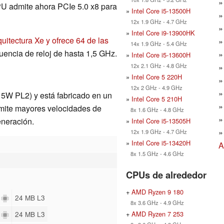
 admite ahora PCIe 5.0 x8 para
»
Intel Core i5-13500H
12x 1.9 GHz - 4.7 GHz
»
Intel Core i9-13900HK
uitectura Xe y ofrece 64 de las
14x 1.9 GHz - 5.4 GHz
uencia de reloj de hasta 1,5 GHz.
»
Intel Core i5-13600H
12x 2.1 GHz - 4.8 GHz
»
Intel Core 5 220H
12x 2 GHz - 4.9 GHz
5W PL2) y está fabricado en un
»
Intel Core 5 210H
rmite mayores velocidades de
8x 1.6 GHz - 4.8 GHz
eneración.
»
Intel Core i5-13505H
12x 1.9 GHz - 4.7 GHz
»
Intel Core i5-13420H
A
8x 1.5 GHz - 4.6 GHz
CPUs de alrededor
+
AMD Ryzen 9 180
0
24 MB L3
8x 3.6 GHz - 4.9 GHz
+
AMD Ryzen 7 253
0
24 MB L3