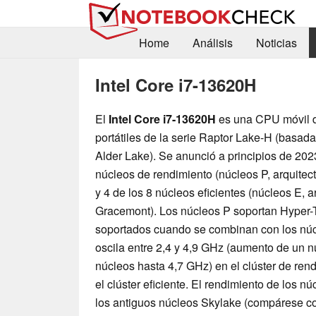
Home
Análisis
Noticias
Intel Core i7-13620H
El
Intel Core i7-13620H
es una CPU móvil d
portátiles de la serie Raptor Lake-H (basada
Alder Lake). Se anunció a principios de 202
núcleos de rendimiento (núcleos P, arquite
y 4 de los 8 núcleos eficientes (núcleos E, a
Gracemont). Los núcleos P soportan Hyper-Th
soportados cuando se combinan con los núcl
oscila entre 2,4 y 4,9 GHz (aumento de un n
núcleos hasta 4,7 GHz) en el clúster de rend
el clúster eficiente. El rendimiento de los nú
los antiguos núcleos Skylake (compárese c