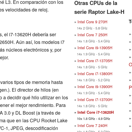
hé L3. En comparación con los
Otras CPUs de la
s velocidades de reloj.
serie Raptor Lake-H
T
»
Intel Core 9 270H
14x 2 GHz - 5.8 GHz
s, el i7-13620H debería ser
»
Intel Core 7 250H
14x 1.8 GHz - 5.4 GHz
12650H. Aún así, los modelos i7
»
Intel Core i9-13905H
s núcleos electrónicos y, por
14x 1.9 GHz - 5.4 GHz
ejor.
»
Intel Core i7-13705H
O
14x 1.8 GHz - 5 GHz
»
Intel Core i7-13800H
14x 1.8 GHz - 5.2 GHz
 varios tipos de memoria hasta
»
Intel Core i9-13900H
P
.). El director de hilos (en
14x 1.9 GHz - 5.4 GHz
a decidir qué hilo utilizar en los
»
Intel Core i7-13700H
tener el mejor rendimiento. Para
14x 1.8 GHz - 5 GHz
A 3.0 y DL Boost (a través de
»
Intel Core i7-13620H
10x 1.8 GHz - 4.9 GHz
isma que en las CPU Rocket Lake
»
Intel Core 7 240H
VC-1, JPEG, descodificación
10x 1.8 GHz - 5.2 GHz