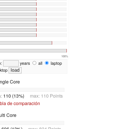
100%
e:
years
all
laptop
ktop
ngle Core
a:
110 (13%)
max: 110 Points
abla de comparación
lti Core
:
696 (13%)
max: 824 Points