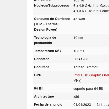
Núcleos/Subprocesos
6 x 4.9 GHz Intel Gol
4 x 3.6 GHz Intel Gra
Consumo de Corriente
45 Watt
(TDP = Thermal
Design Power)
Tecnología de
10 nm
producción
Temperatura Máx.
100 °C
Conector
BGA1700
Recursos
Thread Director
GPU
Intel UHD Graphics 64
MHz)
64 Bit
soporte para 64 Bit
Architecture
x86
Fecha de anuncio
01/04/2023
= 1311 day