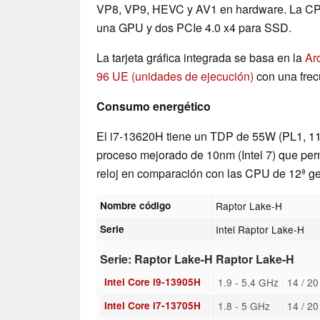
VP8, VP9, HEVC y AV1 en hardware. La CPU
una GPU y dos PCIe 4.0 x4 para SSD.
La tarjeta gráfica integrada se basa en la
Arq
96 UE (unidades de ejecución)
con una frec
Consumo energético
El i7-13620H tiene un TDP de 55W (PL1, 11
proceso mejorado de 10nm (Intel 7) que pe
reloj en comparación con las CPU de 12ª g
Nombre código
Raptor Lake-H
Serie
Intel Raptor Lake-H
Serie: Raptor Lake-H Raptor Lake-H
Intel Core i9-13905H
1.9 - 5.4 GHz
14 / 2
Intel Core i7-13705H
1.8 - 5 GHz
14 / 2