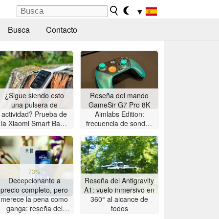
▼
Busca
Contacto
¿Sigue siendo esto
Reseña del mando
una pulsera de
GameSir G7 Pro 8K
actividad? Prueba de
Aimlabs Edition:
la Xiaomi Smart Band
frecuencia de sondeo
10 Pro
de 8K a un precio
asequible
73%
Decepcionante a
Reseña del Antigravity
precio completo, pero
A1: vuelo inmersivo en
merece la pena como
360° al alcance de
ganga: reseña del
todos
smartphone Motorola