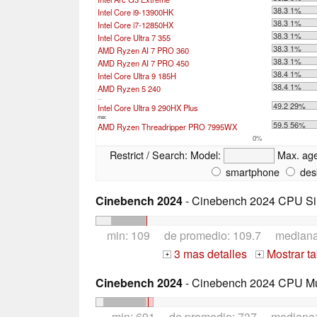
38.3 1%
Intel Core i9-13900HK
38.3 1%
Intel Core i7-12850HX
38.3 1%
Intel Core Ultra 7 355
38.3 1%
AMD Ryzen AI 7 PRO 360
38.3 1%
AMD Ryzen AI 7 PRO 450
38.4 1%
Intel Core Ultra 9 185H
38.4 1%
AMD Ryzen 5 240
...
49.2 29%
Intel Core Ultra 9 290HX Plus
max:
59.5 56%
AMD Ryzen Threadripper PRO 7995WX
0%
Restrict / Search:
Model:
Max. ag
smartphone
des
Cinebench 2024
- Cinebench 2024 CPU Si
min: 109 de promedio: 109.7 median
3 mas detalles
Mostrar t
+
+
Cinebench 2024
- Cinebench 2024 CPU Mu
min: 691 de promedio: 737 mediana