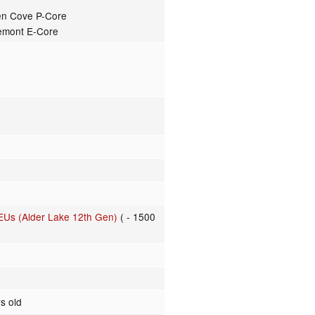
den Cove P-Core
cemont E-Core
EUs (Alder Lake 12th Gen)
( - 1500
s old