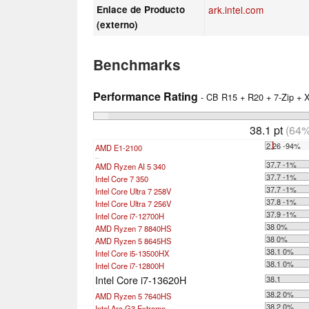
Enlace de Producto
ark.intel.com
(externo)
Benchmarks
Performance Rating
- CB R15 + R20 + 7-Zip +
38.1 pt
(64%
2.26 -94%
AMD E1-2100
...
37.7 -1%
AMD Ryzen AI 5 340
37.7 -1%
Intel Core 7 350
37.7 -1%
Intel Core Ultra 7 258V
37.8 -1%
Intel Core Ultra 7 256V
37.9 -1%
Intel Core i7-12700H
38 0%
AMD Ryzen 7 8840HS
38 0%
AMD Ryzen 5 8645HS
38.1 0%
Intel Core i5-13500HX
38.1 0%
Intel Core i7-12800H
Intel Core i7-13620H
38.1
38.2 0%
AMD Ryzen 5 7640HS
38.2 0%
Intel Arc G3 Extreme