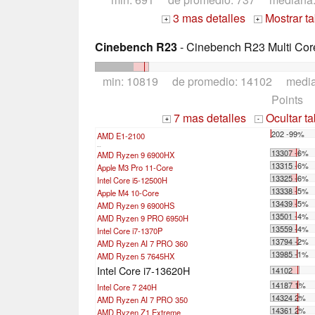
3 mas detalles
Mostrar t
+
+
Cinebench R23
- Cinebench R23 Multi Cor
min: 10819 de promedio: 14102 medi
Points
7 mas detalles
Ocultar t
+
-
202 -99%
AMD E1-2100
...
13307 -6%
AMD Ryzen 9 6900HX
13315 -6%
Apple M3 Pro 11-Core
13325 -6%
Intel Core i5-12500H
13338 -5%
Apple M4 10-Core
13439 -5%
AMD Ryzen 9 6900HS
13501 -4%
AMD Ryzen 9 PRO 6950H
13559 -4%
Intel Core i7-1370P
13794 -2%
AMD Ryzen AI 7 PRO 360
13985 -1%
AMD Ryzen 5 7645HX
Intel Core i7-13620H
14102
14187 1%
Intel Core 7 240H
14324 2%
AMD Ryzen AI 7 PRO 350
14361 2%
AMD Ryzen Z1 Extreme