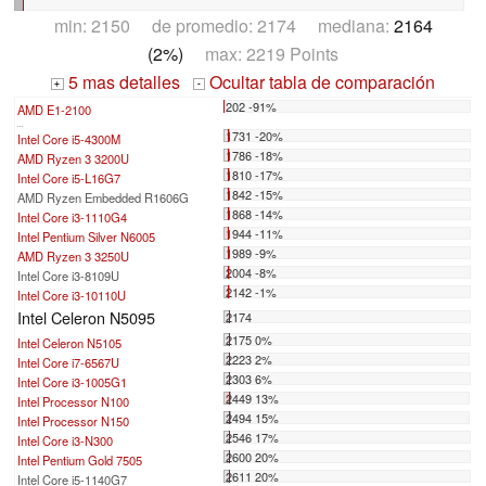
min: 2150 de promedio: 2174 mediana:
2164
(2%)
max: 2219 Points
5 mas detalles
Ocultar tabla de comparación
+
-
202 -91%
AMD E1-2100
...
1731 -20%
Intel Core i5-4300M
1786 -18%
AMD Ryzen 3 3200U
1810 -17%
Intel Core i5-L16G7
1842 -15%
AMD Ryzen Embedded R1606G
1868 -14%
Intel Core i3-1110G4
1944 -11%
Intel Pentium Silver N6005
1989 -9%
AMD Ryzen 3 3250U
2004 -8%
Intel Core i3-8109U
2142 -1%
Intel Core i3-10110U
Intel Celeron N5095
2174
2175 0%
Intel Celeron N5105
2223 2%
Intel Core i7-6567U
2303 6%
Intel Core i3-1005G1
2449 13%
Intel Processor N100
2494 15%
Intel Processor N150
2546 17%
Intel Core i3-N300
2600 20%
Intel Pentium Gold 7505
2611 20%
Intel Core i5-1140G7