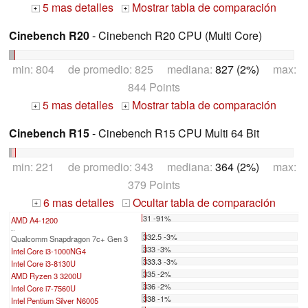
5 mas detalles
Mostrar tabla de comparación
+
+
Cinebench R20
- Cinebench R20 CPU (Multi Core)
min: 804 de promedio: 825 mediana:
827 (2%)
max:
844 Points
5 mas detalles
Mostrar tabla de comparación
+
+
Cinebench R15
- Cinebench R15 CPU Multi 64 Bit
min: 221 de promedio: 343 mediana:
364 (2%)
max:
379 Points
6 mas detalles
Ocultar tabla de comparación
+
-
31 -91%
AMD A4-1200
...
332.5 -3%
Qualcomm Snapdragon 7c+ Gen 3
333 -3%
Intel Core i3-1000NG4
333.3 -3%
Intel Core i3-8130U
335 -2%
AMD Ryzen 3 3200U
336 -2%
Intel Core i7-7560U
338 -1%
Intel Pentium Silver N6005