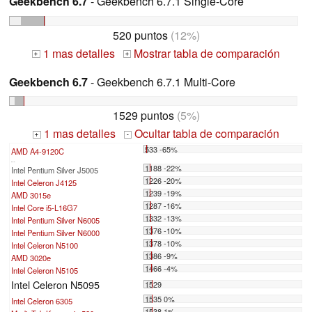
Geekbench 6.7
- Geekbench 6.7.1 Single-Core
520 puntos
(12%)
1 mas detalles
Mostrar tabla de comparación
+
+
Geekbench 6.7
- Geekbench 6.7.1 Multi-Core
1529 puntos
(5%)
1 mas detalles
Ocultar tabla de comparación
+
-
533 -65%
AMD A4-9120C
...
1188 -22%
Intel Pentium Silver J5005
1226 -20%
Intel Celeron J4125
1239 -19%
AMD 3015e
1287 -16%
Intel Core i5-L16G7
1332 -13%
Intel Pentium Silver N6005
1376 -10%
Intel Pentium Silver N6000
1378 -10%
Intel Celeron N5100
1386 -9%
AMD 3020e
1466 -4%
Intel Celeron N5105
Intel Celeron N5095
1529
1535 0%
Intel Celeron 6305
1538 1%