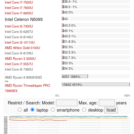
338.4 -1%
Intel Core i7-7500U
338.5 -1%
Intel Core i7-7600U
342 0%
Intel Core i7-6650U
Intel Celeron N5095
343
343.3 0%
Intel Core i5-7300U
345 1%
Intel Core i5-6287U
345.5 1%
Intel Core i3-8145U
351.8 3%
Intel Core i3-10110U
352 3%
AMD Athlon Gold 3150U
352.5 3%
Intel Core i3-8109U
352.7 3%
AMD Ryzen 3 3250U
353 3%
Intel Core i7-5557U
354 3%
Intel Core i5-7360U
...
6051 1664%
AMD Ryzen 9 9955HX3D
max:
15842 4519%
AMD Ryzen Threadripper PRO
7995WX
0%
100%
Restrict / Search:
Model:
Max. age:
years
all
laptop
smartphone
desktop
370
360
350
340
330
320
310
300
290
280