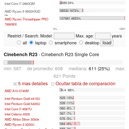
2699 24%
Intel Core i7-2860QM
...
38530 1672%
AMD Ryzen 9 9955HX3D
max:
107681 4853%
AMD Ryzen Threadripper PRO
7995WX
0%
100%
Restrict / Search:
Model:
Max. age:
years
all
laptop
smartphone
desktop
Cinebench R23
- Cinebench R23 Single Core
min: 587 de promedio: 608 mediana:
611 (25%)
max:
621 Points
5 mas detalles
Ocultar tabla de comparación
+
-
74.4 -88%
AMD A10-5745M
...
529 -13%
Intel Pentium Gold 4415U
539 -11%
Intel Pentium Gold 5405U
560 -8%
Intel Core i7-6567U
567 -7%
Intel Celeron 6305
576 -5%
AMD Athlon Silver 3050e
584 -4%
AMD Ryzen 3 3200U
588 -3%