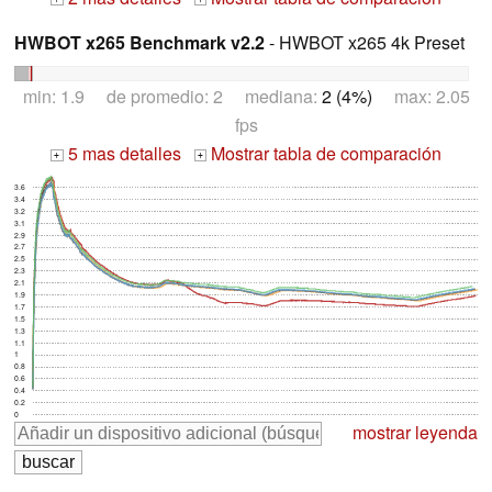
HWBOT x265 Benchmark v2.2
- HWBOT x265 4k Preset
min: 1.9 de promedio: 2 mediana:
2 (4%)
max: 2.05
fps
5 mas detalles
Mostrar tabla de comparación
+
+
3.6
3.4
3.2
3.1
2.9
2.7
2.5
2.3
2.1
1.9
1.7
1.5
1.3
1.1
1
0.8
0.6
0.4
0.2
0
mostrar leyenda