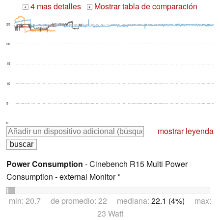
4 mas detalles
Mostrar tabla de comparación
+
+
25
20
15
10
5
0
mostrar leyenda
Power Consumption
- Cinebench R15 Multi Power
Consumption - external Monitor *
min: 20.7 de promedio: 22 mediana:
22.1 (4%)
max:
23 Watt