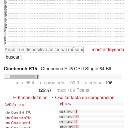
270
260
250
240
230
220
210
200
190
180
170
160
150
140
130
120
110
100
90
80
70
60
50
40
30
20
10
0
mostrar leyenda
Cinebench R15
- Cinebench R15 CPU Single 64 Bit
min: 95.4 de promedio: 103.9 mediana:
106
(29%)
max: 109 Points
5 mas detalles
Ocultar tabla de comparación
+
-
19 -82%
AMD A4-1200
...
98.8 -5%
Intel Core i3-6157U
99.3 -4%
Intel Core m5-6Y54
99.3 -4%
Intel Core i5-4210U
100.3 -3%
Intel Core i5-5250U