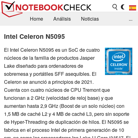
Home
Análisis
Noticias
...
FAQ/Técnica
Biblioteca
Intel Celeron N5095
Orientación para la Compra
Busca
El Intel Celeron N5095 es un SoC de cuatro
núcleos de la familia de productos Jasper
Contacto
Lake diseñado para ordenadores de
sobremesa y portátiles SFF asequibles. El
Celeron se anunció a principios de 2021.
Cuenta con cuatro núcleos de CPU Tremont que
funcionan a 2 GHz (velocidad de reloj base) y que
aumentan hasta 2,9 GHz (Boost de un solo núcleo) con
1,5 MB de caché L2 y 4 MB de caché L3, pero sin soporte
de Hyper-Threading de duplicación de hilos. El N5095 se
fabrica en el proceso Intel de primera generación de 10
nm, no como los procesadores Ice Lake-U Core i3/i5/i7. El