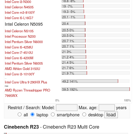
18.8 -8%
Intel Core i3-N300
19 -7%
Intel Celeron N4505
19.3 -5%
Intel Core m3-8100Y
20.1 -1%
Intel Core i5-L16G7
Intel Celeron N5095
20.4
20.5 0%
Intel Celeron N5105
20.5 0%
Intel Processor N200
20.7 1%
Intel Pentium Silver N6000
20.7 1%
Intel Core i5-4258U
21 3%
Intel Core i7-4510U
21.2 4%
Intel Core i5-4200M
21.4 5%
Intel Pentium Silver N6005
21.7 6%
AMD Athlon Gold 3150U
21.9 7%
Intel Core i3-10100Y
...
49.2 141%
Intel Core Ultra 9 290HX Plus
max:
59.5 192%
AMD Ryzen Threadripper PRO
7995WX
0%
100%
Restrict / Search:
Model:
Max. age:
years
all
laptop
smartphone
desktop
Cinebench R23
- Cinebench R23 Multi Core