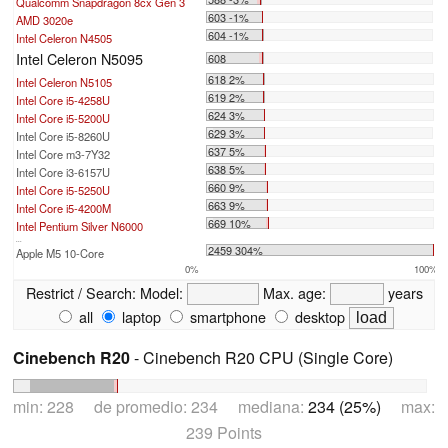
Qualcomm Snapdragon 8cx Gen 3
603 -1%
AMD 3020e
604 -1%
Intel Celeron N4505
Intel Celeron N5095
608
618 2%
Intel Celeron N5105
619 2%
Intel Core i5-4258U
624 3%
Intel Core i5-5200U
629 3%
Intel Core i5-8260U
637 5%
Intel Core m3-7Y32
638 5%
Intel Core i3-6157U
660 9%
Intel Core i5-5250U
663 9%
Intel Core i5-4200M
669 10%
Intel Pentium Silver N6000
...
2459 304%
Apple M5 10-Core
0%
100%
Restrict / Search:
Model:
Max. age:
years
all
laptop
smartphone
desktop
Cinebench R20
- Cinebench R20 CPU (Single Core)
min: 228 de promedio: 234 mediana:
234 (25%)
max:
239 Points