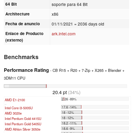
64 Bit
soporte para 64 Bit
Architecture
x86
Fecha de anuncio
01/11/2021
= 2036 days old
Enlace de Producto
ark.intel.com
(externo)
Benchmarks
Performance Rating
- CB R15 + R20 + 7-Zip + X265 + Blender +
3DM11 CPU
20.4 pt
(34%)
2.26 -89%
AMD E1-2100
...
17.6 -14%
Intel Core i3-5005U
18 -12%
AMD 3020e
18 -12%
Intel Pentium Gold 4415U
18.2 -11%
Intel Pentium Gold 5405U
18.6 -9%
AMD Athlon Silver 3050e