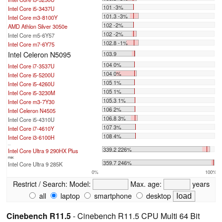
101 -3%
Intel Core i5-3437U
101.3 -3%
Intel Core m3-8100Y
102 -2%
AMD Athlon Silver 3050e
102 -2%
Intel Core m5-6Y57
102.8 -1%
Intel Core m7-6Y75
Intel Celeron N5095
103.9
104 0%
Intel Core i7-3537U
104 0%
Intel Core i5-5200U
105 1%
Intel Core i5-4260U
105 1%
Intel Core i5-3230M
105.3 1%
Intel Core m3-7Y30
106 2%
Intel Celeron N4505
106.8 3%
Intel Core i5-4310U
107 3%
Intel Core i7-4610Y
108 4%
Intel Core i3-6100H
...
339.2 226%
Intel Core Ultra 9 290HX Plus
max:
359.7 246%
Intel Core Ultra 9 285K
0%
100%
Restrict / Search:
Model:
Max. age:
years
all
laptop
smartphone
desktop
Cinebench R11.5
- Cinebench R11.5 CPU Multi 64 Bit