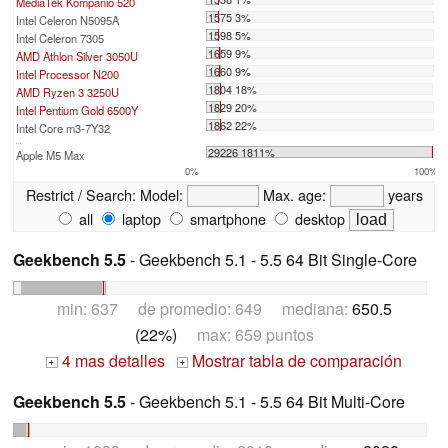
MediaTek Kompanio 520
1575 3%
Intel Celeron N5095A
1598 5%
Intel Celeron 7305
1659 9%
AMD Athlon Silver 3050U
1660 9%
Intel Processor N200
1804 18%
AMD Ryzen 3 3250U
1829 20%
Intel Pentium Gold 6500Y
1862 22%
Intel Core m3-7Y32
...
29226 1811%
Apple M5 Max
0%
100%
Restrict / Search:
Model:
Max. age:
years
all
laptop
smartphone
desktop
Geekbench 5.5
- Geekbench 5.1 - 5.5 64 Bit Single-Core
min: 637 de promedio: 649 mediana:
650.5
(22%)
max: 659 puntos
4 mas detalles
Mostrar tabla de comparación
+
+
Geekbench 5.5
- Geekbench 5.1 - 5.5 64 Bit Multi-Core