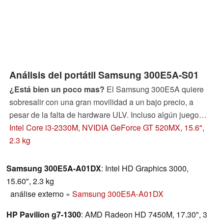
Análisis del portátil Samsung 300E5A-S01
¿Está bien un poco mas?
El Samsung 300E5A quiere
sobresalir con una gran movilidad a un bajo precio, a
pesar de la falta de hardware ULV. Incluso algún juego
ocasional no es problema para el portátil de oficina
Intel Core i3-2330M, NVIDIA GeForce GT 520MX, 15.6",
gracias a la GPU intercambiable de Nvidia.
2.3 kg
Samsung 300E5A-A01DX
: Intel HD Graphics 3000,
15.60", 2.3 kg
análise externo
»
Samsung 300E5A-A01DX
HP Pavilion g7-1300
: AMD Radeon HD 7450M, 17.30", 3