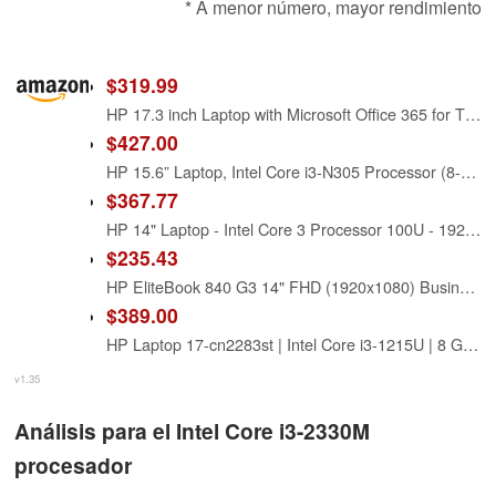
* A menor número, mayor rendimiento
$319.99
HP 17.3 inch Laptop with Microsoft Office 365 for The Web, Intel 13th 8 Cores i3 CPU (Beat 11th i5), 4GB RAM, 128GB PCIe SSD, Long Battery Life, Windows 11, All-Day Performance for Work & Study
$427.00
HP 15.6” Laptop, Intel Core i3-N305 Processor (8-Core), 8GB RAM, 128GB UFS Storage, 15.6-Inch HD Display, Intel UHD Graphics, Wi-Fi, Windows 11 Home, Natural Silver
$367.77
HP 14" Laptop - Intel Core 3 Processor 100U - 1920 x 1080 - Windows 11 Home - 12GB RAM - 512GB SSD
$235.43
HP EliteBook 840 G3 14" FHD (1920x1080) Business Laptop Computer, Intel Core i7-6600 Up to 3.40GHz Notebook PC, 16GB RAM, 256GB SSD, Type-C, Windows 11 Pro (Renewed)
$389.00
HP Laptop 17-cn2283st | Intel Core i3-1215U | 8 GB | 512 GB SSD | 17.3" | Intel UHD | Windows 11 Home
v1.35
Análisis para el Intel Core i3-2330M
procesador