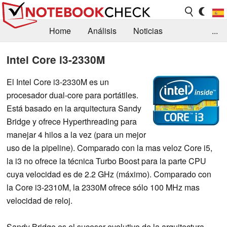
Home
Análisis
Noticias
...
FAQ/Técnica
Biblioteca
Intel Core i3-2330M
Orientación para la Compra
Busca
El Intel Core i3-2330M es un
procesador dual-core para portátiles.
Contacto
Está basado en la arquitectura Sandy
Bridge y ofrece Hyperthreading para
manejar 4 hilos a la vez (para un mejor
uso de la pipeline). Comparado con la mas veloz Core i5,
la i3 no ofrece la técnica Turbo Boost para la parte CPU
cuya velocidad es de 2.2 GHz (máximo). Comparado con
la Core i3-2310M, la 2330M ofrece sólo 100 MHz mas
velocidad de reloj.
Sandy Bridge es el sucesor evolutivo de la arquitectura