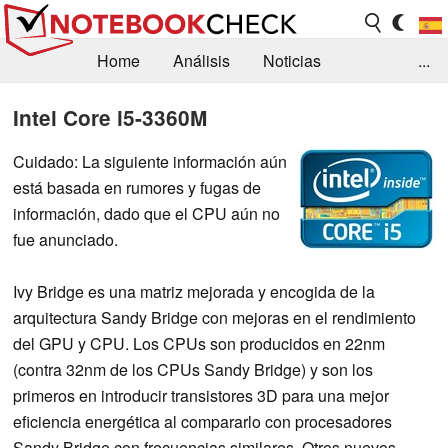
Home
Análisis
Noticias
...
FAQ/Técnica
Biblioteca
Intel Core i5-3360M
Orientación para la Compra
Busca
Cuidado: La siguiente información aún
está basada en rumores y fugas de
Contacto
información, dado que el CPU aún no
fue anunciado.
Ivy Bridge es una matriz mejorada y encogida de la
arquitectura Sandy Bridge con mejoras en el rendimiento
del GPU y CPU. Los CPUs son producidos en 22nm
(contra 32nm de los CPUs Sandy Bridge) y son los
primeros en introducir transistores 3D para una mejor
eficiencia energética al compararlo con procesadores
Sandy Bridge con frecuencias similares. Otros nuevos