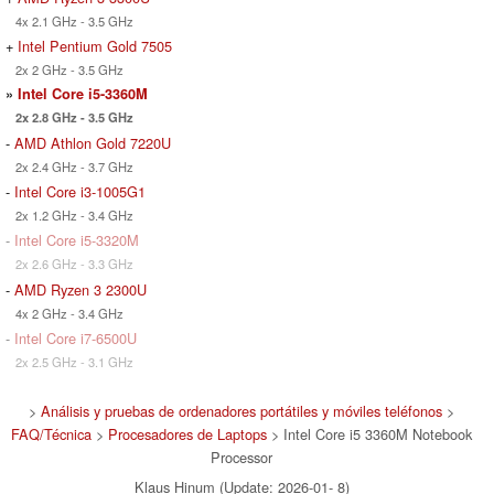
4x 2.1 GHz - 3.5 GHz
+
Intel Pentium Gold 7505
2x 2 GHz - 3.5 GHz
»
Intel Core i5-3360M
2x 2.8 GHz - 3.5 GHz
-
AMD Athlon Gold 7220U
2x 2.4 GHz - 3.7 GHz
-
Intel Core i3-1005G1
2x 1.2 GHz - 3.4 GHz
-
Intel Core i5-3320M
2x 2.6 GHz - 3.3 GHz
-
AMD Ryzen 3 2300U
4x 2 GHz - 3.4 GHz
-
Intel Core i7-6500U
2x 2.5 GHz - 3.1 GHz
>
Análisis y pruebas de ordenadores portátiles y móviles teléfonos
>
FAQ/Técnica
>
Procesadores de Laptops
> Intel Core i5 3360M Notebook
Processor
Klaus Hinum (Update: 2026-01- 8)