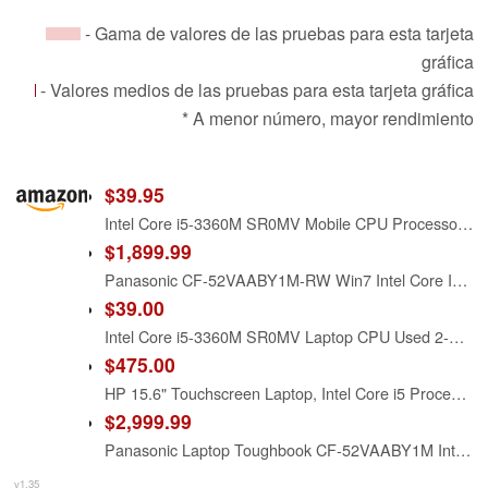
- Gama de valores de las pruebas para esta tarjeta
gráfica
- Valores medios de las pruebas para esta tarjeta gráfica
* A menor número, mayor rendimiento
$39.95
Intel Core i5-3360M SR0MV Mobile CPU Processor Socket G2 PGA988B 2.8Ghz 3MB 5 GT/s
$1,899.99
Panasonic CF-52VAABY1M-RW Win7 Intel Core I5-3360m 2.80ghz 15.4
$39.00
Intel Core i5-3360M SR0MV Laptop CPU Used 2-Core 4-Thread Mobile Processor 2.8 GHz 3M 35W Socket G2 / rPGA988B
$475.00
HP 15.6" Touchscreen Laptop, Intel Core i5 Processor, 16GB RAM, 512GB SSD, Numeric Keypad, Bluetooth, Wi-Fi, Long Battery Life, Windows 11 Home, Alpacatec Accessories, Silver
$2,999.99
Panasonic Laptop Toughbook CF-52VAABY1M Intel Core i5 3360M (2.80 GHz) 4 GB Memory 500 GB HDD AMD Radeon HD 7750M 15.4' Windows 7 Professional
v1.35