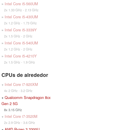
»
Intel Core i5-560UM
2x 1.33 GHz - 2.13 GHz
»
Intel Core i5-430UM
2x 1.2 GHz - 1.73 GHz
»
Intel Core i5-3339Y
2x 1.5 GHz - 2 GHz
»
Intel Core i5-540UM
2x 1.2 GHz - 2 GHz
»
Intel Core i5-4210Y
2x 1.5 GHz - 1.9 GHz
CPUs de alrededor
+
Intel Core i7-920XM
4x 2 GHz - 3.2 GHz
+
Qualcomm Snapdragon 8cx
Gen 2 5G
8x 3.15 GHz
+
Intel Core i7-3520M
2x 2.9 GHz - 3.6 GHz
+
AMD Ryzen 3 3300U