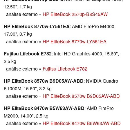
hacer frente a su competencia?
12.50", 1.7 kg
análise externo
»
HP EliteBook 2570p-B8S45AW
HP EliteBook 8770w-LY561EA
: AMD FirePro M4000,
17.30", 3.7 kg
análise externo
»
HP EliteBook 8770w-LY561EA
Fujitsu Lifebook E782
: Intel HD Graphics 4000, 15.60",
2.5 kg
análise externo
»
Fujitsu Lifebook E782
HP EliteBook 8570w B9D05AW-ABD
: NVIDIA Quadro
K1000M, 15.60", 3.3 kg
análise externo
»
HP EliteBook 8570w B9D05AW-ABD
HP EliteBook 8470w B5W63AW-ABD
: AMD FirePro
M2000, 14.00", 2.5 kg
análise externo
»
HP EliteBook 8470w B5W63AW-ABD