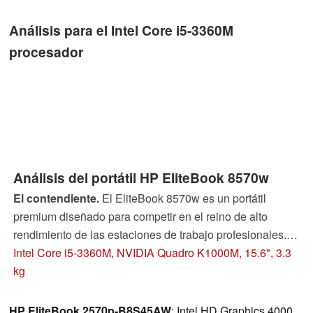
Análisis para el Intel Core i5-3360M
procesador
Análisis del portátil HP EliteBook 8570w
El contendiente.
El EliteBook 8570w es un portátil
premium diseñado para competir en el reino de alto
rendimiento de las estaciones de trabajo profesionales.
Nuestro modelo de análisis no pone el énfasis en los
Intel Core i5-3360M, NVIDIA Quadro K1000M, 15.6", 3.3
componentes, sin embargo - está equipado con una CPU
kg
Intel Core i5, GPU Nvidia Quadro K1000M , y un display
HD+. ¿Puede esta versión menos potente de la serie
HP EliteBook 2570p-B8S45AW
: Intel HD Graphics 4000,