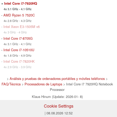
»
Intel Core i7-7920HQ
4x 3.1 GHz - 4.1 GHz
-
AMD Ryzen 5 7520C
4x 2.8 GHz - 4.3 GHz
-
Intel Xeon E3-1505M v6
4x 3 GHz - 4 GHz
-
Intel Core i7-8705G
4x 3.1 GHz - 4.1 GHz
-
Intel Core i7-10510U
4x 1.8 GHz - 4.9 GHz
-
Intel Core i7-7820HK
4x 2.9 GHz - 3.9 GHz
>
Análisis y pruebas de ordenadores portátiles y móviles teléfonos
>
FAQ/Técnica
>
Procesadores de Laptops
> Intel Core i7 7920HQ Notebook
Processor
Klaus Hinum (Update: 2026-01- 8)
Cookie Settings
| 08.08.2026 12:52