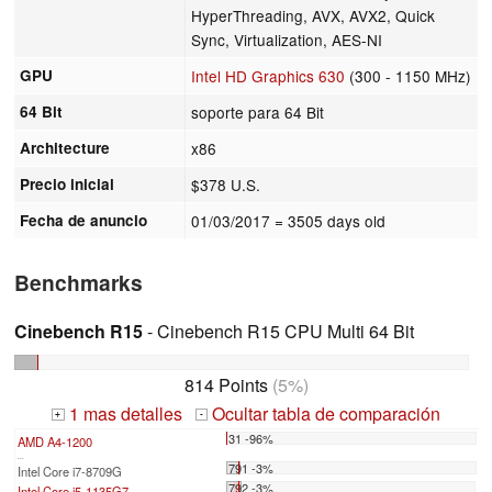
HyperThreading, AVX, AVX2, Quick
Sync, Virtualization, AES-NI
GPU
Intel HD Graphics 630
(300 - 1150 MHz)
64 Bit
soporte para 64 Bit
Architecture
x86
Precio inicial
$378 U.S.
Fecha de anuncio
01/03/2017
= 3505 days old
Benchmarks
Cinebench R15
- Cinebench R15 CPU Multi 64 Bit
814 Points
(5%)
1 mas detalles
Ocultar tabla de comparación
+
-
31 -96%
AMD A4-1200
...
791 -3%
Intel Core i7-8709G
792 -3%
Intel Core i5-1135G7