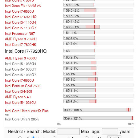
Intel Core i7-7567U
159.3 -2%
Intel Xeon E3-1535M v5
159.5 -2%
Intel Core i7-8550U
159.5 -2%
Intel Core i7-6920HQ
160.4 -2%
Intel Core i3-1110G4
160.9 -1%
Intel Core i5-1130G7
161 -1%
Intel Processor N97
162.4 0%
AMD Ryzen 3 7320U
162.7 0%
Intel Core i7-7820HK
Intel Core i7-7920HQ
163
163.9 1%
AMD Ryzen 3 4300U
164.4 1%
Intel Core i5-1035G4
164.6 1%
Intel Core i5-1035G1
165 1%
Intel Core i5-1035G7
165 1%
Intel Core i7-8650U
165 1%
Intel Pentium Gold 7505
165.1 1%
Intel Core i3-N305
165.5 2%
AMD Ryzen 5 40
165.6 2%
Intel Core i5-10210U
...
339.2 108%
Intel Core Ultra 9 290HX Plus
max:
359.7 121%
Intel Core Ultra 9 285K
0%
100%
Restrict / Search:
Model:
Max. age:
years