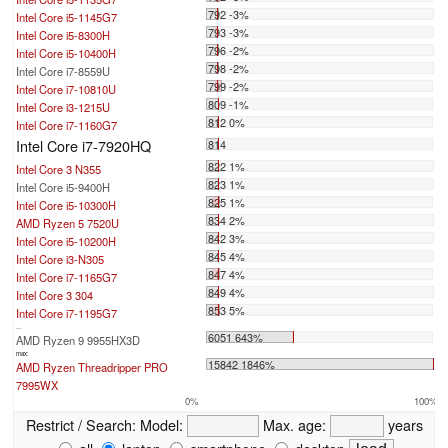
792 -3%
Intel Core i5-1145G7
793 -3%
Intel Core i5-8300H
796 -2%
Intel Core i5-10400H
798 -2%
Intel Core i7-8559U
799 -2%
Intel Core i7-10810U
809 -1%
Intel Core i3-1215U
812 0%
Intel Core i7-1160G7
Intel Core i7-7920HQ
814
822 1%
Intel Core 3 N355
823 1%
Intel Core i5-9400H
825 1%
Intel Core i5-10300H
834 2%
AMD Ryzen 5 7520U
842 3%
Intel Core i5-10200H
845 4%
Intel Core i3-N305
847 4%
Intel Core i7-1165G7
849 4%
Intel Core 3 304
853 5%
Intel Core i7-1195G7
...
6051 643%
AMD Ryzen 9 9955HX3D
max:
15842 1846%
AMD Ryzen Threadripper PRO
7995WX
0%
100%
Restrict / Search:
Model:
Max. age:
years