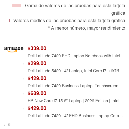
- Gama de valores de las pruebas para esta tarjeta
gráfica
- Valores medios de las pruebas para esta tarjeta gráfica
* A menor número, mayor rendimiento
$339.00
Dell Latitude 7420 FHD Laptop Notebook with Intel Core i7 11th Gen Processor (16GB Ram, 512GB SSD, WiFi, Bluetooth) Windows 11 Pro - Carbon Fiber (Renewed)
$299.00
Dell Latitude 5420 14" Laptop, Intel Core i7, 16GB RAM, 256GB SSD, Win11 Pro (Renewed)
$429.00
Dell Latitude 7420 Business Laptop, Touchscreen Notebook, 14" FHD(1920x1080), Intel Core i7-1185G7, 32GB RAM, 512GB SSD, Backlit Keyboard, WiFi, Bluetooth, Windows 11 Pro-Carbon Fiber(Renewed)
$689.00
HP New Core i7 15.6" Laptop | 2026 Edition | Intel High-Performance Core i7-1255U up to 4.7GHz | 16GB RAM - 1TB PCIe SSD | Webcam | FHD | Long Battery Life | Windows 11 | Business & Academic
$429.00
Dell Latitude 7420 14" FHD Business Laptop Computer, Intel Core i7-1185G7, 32GB DDR4 RAM, 512GB SSD, Thunderbolt, HDMI, Windows 11 Pro (Renewed)
v1.35