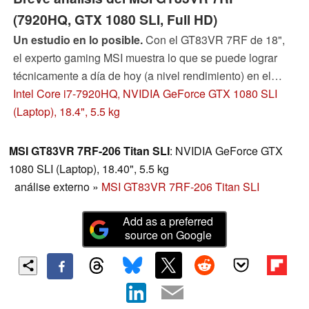
(7920HQ, GTX 1080 SLI, Full HD)
Un estudio en lo posible.
Con el GT83VR 7RF de 18",
el experto gaming MSI muestra lo que se puede lograr
técnicamente a día de hoy (a nivel rendimiento) en el
segmento portátil. El procesador Kaby Lake más potente
Intel Core i7-7920HQ, NVIDIA GeForce GTX 1080 SLI
de Intel va acompañado por dos GPUs Pascal. Sin
(Laptop), 18.4", 5.5 kg
embargo, el rpecio es tan extremo como la velocidad:
más de 5000 Euros hacen del GT83VR 7RF un juguete
MSI GT83VR 7RF-206 Titan SLI
: NVIDIA GeForce GTX
caro para los entusiastas.
1080 SLI (Laptop), 18.40", 5.5 kg
análise externo
»
MSI GT83VR 7RF-206 Titan SLI
Add as a preferred
source on Google