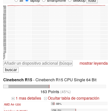
all
laptop
smartphone
desktop
800
780
760
740
720
700
680
660
640
620
600
580
560
540
520
500
480
460
440
420
400
380
360
340
320
300
280
260
240
220
200
180
160
140
120
100
80
60
40
20
0
mostrar leyenda
Cinebench R15
- Cinebench R15 CPU Single 64 Bit
163 Points
(45%)
1 mas detalles
Ocultar tabla de comparación
+
-
19 -88%
AMD A4-1200
...
159 -2%