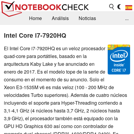
Home
Análisis
Noticias
...
FAQ/Técnica
Biblioteca
Intel Core i7-7920HQ
Orientación para la Compra
Busca
El Intel Core i7-7920HQ es un veloz procesador
quad-core para portátiles, basado en la
Contacto
arquitectura Kaby Lake y fue anunciado en
enero de 2017. Es el modelo tope de la serie de
consumo en el momento de su anuncio. Solo el
Xeon E3-1535M v6 es más veloz (100 - 200 MHz de
velocidades Turbo superiores). Además de cuatro núcleos
incluyendo el soporte para Hyper-Threading corriendo a
3,1-4,1 GHz (4 núcleos hasta 3,7 GHz, 2 núcleos hasta
3,9 GHz), el procesador también está equipado con la
GPU HD Graphics 630 así como con controlador de
memoria dual-channel (DDR3L-1600/DDR4-2400). Es