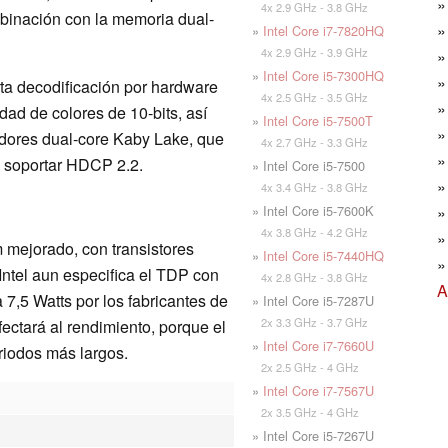
4x 2.9 GHz - 3.8 GHz
inación con la memoria dual-
»
Intel Core i7-7820HQ
4x 2.9 GHz - 3.9 GHz
»
Intel Core i5-7300HQ
ta decodificación por hardware
4x 2.5 GHz - 3.5 GHz
d de colores de 10-bits, así
»
Intel Core i5-7500T
dores dual-core Kaby Lake, que
4x 2.7 GHz - 3.3 GHz
 soportar HDCP 2.2.
» Intel Core i5-7500
4x 3.4 GHz - 3.8 GHz
» Intel Core i5-7600K
4x 3.8 GHz - 4.2 GHz
 mejorado, con transistores
»
Intel Core i5-7440HQ
Intel aun especifica el TDP con
4x 2.8 GHz - 3.8 GHz
A
 7,5 Watts por los fabricantes de
» Intel Core i5-7287U
2x 3.3 GHz - 3.7 GHz
ectará al rendimiento, porque el
»
Intel Core i7-7660U
riodos más largos.
2x 2.5 GHz - 4 GHz
»
Intel Core i7-7567U
2x 3.5 GHz - 4 GHz
» Intel Core i5-7267U