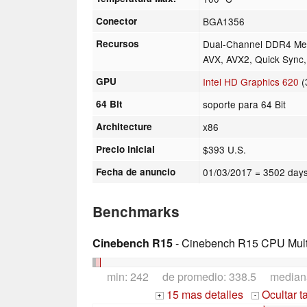
Conector
BGA1356
Recursos
Dual-Channel DDR4 Mem
AVX, AVX2, Quick Sync, 
GPU
Intel HD Graphics 620
(
64 Bit
soporte para 64 Bit
Architecture
x86
Precio inicial
$393 U.S.
Fecha de anuncio
01/03/2017
= 3502 days
Benchmarks
Cinebench R15
- Cinebench R15 CPU Multi
min: 242 de promedio: 338.5 median
15 mas detalles
Ocultar t
+
-