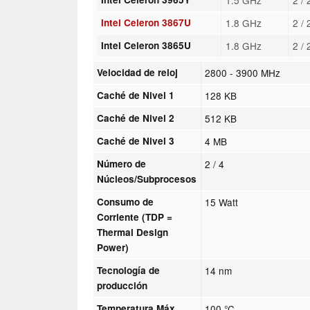
Intel Celeron 3867U
1.8 GHz
2 /
Intel Celeron 3865U
1.8 GHz
2 /
Velocidad de reloj
2800 - 3900 MHz
Caché de Nivel 1
128 KB
Caché de Nivel 2
512 KB
Caché de Nivel 3
4 MB
Número de
2 / 4
Núcleos/Subprocesos
Consumo de
15 Watt
Corriente (TDP =
Thermal Design
Power)
Tecnología de
14 nm
producción
Temperatura Máx.
100 °C