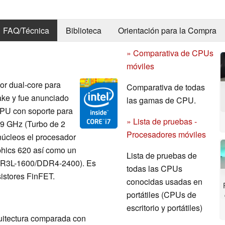
FAQ/Técnica
Biblioteca
Orientación para la Compra
» Comparativa de CPUs
móviles
or dual-core para
Comparativa de todas
Lake y fue anunciado
las gamas de CPU.
CPU con soporte para
» Lista de pruebas -
,9 GHz (Turbo de 2
Procesadores móviles
úcleos el procesador
hics 620 así como un
Lista de pruebas de
DDR3L-1600/DDR4-2400). Es
todas las CPUs
istores FinFET.
conocidas usadas en
portátiles (CPUs de
escritorio y portátiles)
quitectura comparada con