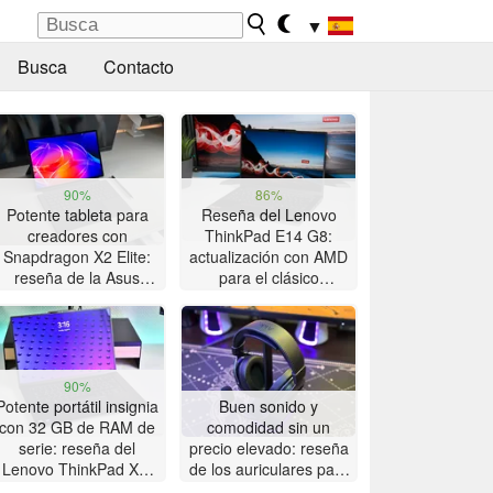
▼
Busca
Contacto
90%
86%
Potente tableta para
Reseña del Lenovo
creadores con
ThinkPad E14 G8:
Snapdragon X2 Elite:
actualización con AMD
reseña de la Asus
para el clásico
ProArt PZ14
ThinkPad con gran
autonomía
90%
Potente portátil insignia
Buen sonido y
con 32 GB de RAM de
comodidad sin un
serie: reseña del
precio elevado: reseña
Lenovo ThinkPad X9-
de los auriculares para
15p Gen 1
juegos Akko Verge S9