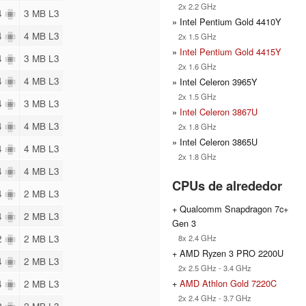
2x 2.2 GHz
 4
3 MB L3
» Intel Pentium Gold 4410Y
 4
4 MB L3
2x 1.5 GHz
»
Intel Pentium Gold 4415Y
 4
3 MB L3
2x 1.6 GHz
 4
4 MB L3
» Intel Celeron 3965Y
2x 1.5 GHz
 4
3 MB L3
»
Intel Celeron 3867U
 4
4 MB L3
2x 1.8 GHz
» Intel Celeron 3865U
 4
4 MB L3
2x 1.8 GHz
 4
4 MB L3
CPUs de alrededor
 4
2 MB L3
+ Qualcomm Snapdragon 7c+
 4
2 MB L3
Gen 3
 2
2 MB L3
8x 2.4 GHz
+ AMD Ryzen 3 PRO 2200U
 4
2 MB L3
2x 2.5 GHz - 3.4 GHz
+
AMD Athlon Gold 7220C
 4
2 MB L3
2x 2.4 GHz - 3.7 GHz
 2
2 MB L3