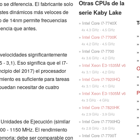
Otras CPUs de la
 se diferencia. El fabricante solo
serie Kaby Lake
justes dinámicos más veloces de
so de 14nm permite frecuencias
T
» Intel Core i7-7740X
encia que antes.
4x 4.3 GHz - 4.5 GHz
»
Intel Core i7-7700K
4x 4.2 GHz - 4.5 GHz
» Intel Core i7-7700
 velocidades significantemente
4x 3.6 GHz - 4.2 GHz
- 3,1). Eso significa que el i7-
»
Intel Xeon E3-1535M v6
O
cipio del 2017) el procesador
4x 3.1 GHz - 4.2 GHz
miento es suficiente para tareas
»
Intel Core i7-7920HQ
4x 3.1 GHz - 4.1 GHz
puedan necesitar de cuatro
P
»
Intel Xeon E3-1505M v6
4x 3 GHz - 4 GHz
»
Intel Core i7-7820HK
4x 2.9 GHz - 3.9 GHz
 Unidades de Ejecución (similar
» Intel Core i7-7700HQ
4x 2.8 GHz - 3.8 GHz
300 - 1150 MHz. El rendimiento
» Intel Core i7-7700T
emoria; debe ser comparable con