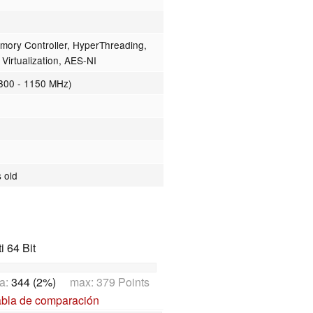
ory Controller, HyperThreading,
Virtualization, AES-NI
300 - 1150 MHz)
 old
 64 Bit
a:
344 (2%)
max: 379 Points
abla de comparación