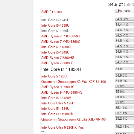
34.9 pt
(59%
2.26 -94%
AMD E1-2100
...
34.3 -2%
Intel Core i5-1245U
34.4 -1%
Intel Core i5-1335U
34.4 -1%
Intel Core i7-1265U
34.5 -1%
AMD Ryzen 7 PRO 6850U
34.5 -1%
AMD Ryzen 7 PRO 6860Z
34.5 -1%
Intel Core i7-11800H
34.6 -1%
Intel Core i5-1345U
34.6 -1%
AMD Ryzen 7 6800HS
34.7 -1%
AMD Ryzen 7 6800U
Intel Core i7-11850H
34.9
34.9 0%
Intel Core 5 120U
34.9 0%
Qualcomm Snapdragon X2 Plus X2P-64-100
35 0%
AMD Ryzen 9 5900HS
35 0%
AMD Ryzen 9 PRO 6950HS
35 0%
Intel Core i5-13420H
35 0%
Intel Core Ultra 5 125H
35.1 1%
Intel Core i5-1334U
35.1 1%
Intel Core i9-11980HK
35.2 1%
Qualcomm Snapdragon X2 Elite X2E-78-100
...
49.2 41%
Intel Core Ultra 9 290HX Plus
max: