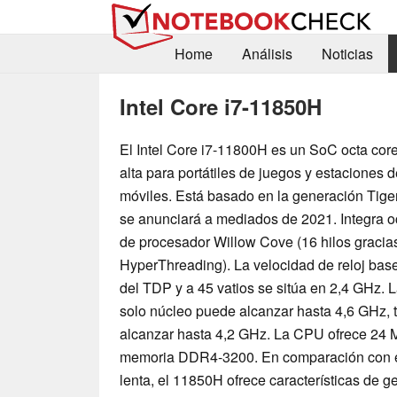
Home
Análisis
Noticias
Intel Core i7-11850H
El Intel Core i7-11800H es un SoC octa co
alta para portátiles de juegos y estaciones d
móviles. Está basado en la generación Tige
se anunciará a mediados de 2021. Integra 
de procesador Willow Cove (16 hilos gracia
HyperThreading). La velocidad de reloj bas
del TDP y a 45 vatios se sitúa en 2,4 GHz. 
solo núcleo puede alcanzar hasta 4,6 GHz, 
alcanzar hasta 4,2 GHz. La CPU ofrece 24 M
memoria DDR4-3200. En comparación con e
lenta, el 11850H ofrece características de g