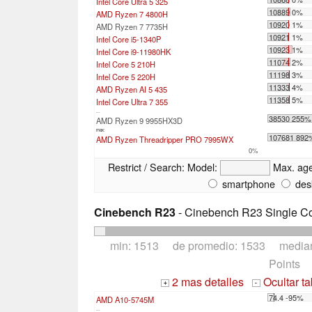
Intel Core Ultra 5 325
10889 0%
AMD Ryzen 7 4800H
10920 1%
AMD Ryzen 7 7735H
10921 1%
Intel Core i5-1340P
10923 1%
Intel Core i9-11980HK
11074 2%
Intel Core 5 210H
11198 3%
Intel Core 5 220H
11333 4%
AMD Ryzen AI 5 435
11358 5%
Intel Core Ultra 7 355
...
38530 255%
AMD Ryzen 9 9955HX3D
max:
107681 892
AMD Ryzen Threadripper PRO 7995WX
0%
Restrict / Search:
Model:
Max. ag
smartphone
des
Cinebench R23
- Cinebench R23 Single C
min: 1513 de promedio: 1533 media
Points
2 mas detalles
Ocultar t
+
-
74.4 -95%
AMD A10-5745M
...