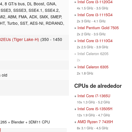
»
Intel Core i3-1120G4
, 8 GT/s bus, DL Boost, GNA,
4x 1.5 GHz - 3.5 GHz
 SSE3, SSSE3, SSE4.1, SSE4.2,
»
Intel Core i3-1115G4
MI2, ABM, FMA, ADX, SMX, SMEP,
2x 3 GHz - 4.1 GHz
 HT, Turbo, SST, AES-NI, RDRAND,
»
Intel Pentium Gold 7505
2x 2 GHz - 3.5 GHz
32EUs (Tiger Lake-H)
(350 - 1450
»
Intel Core i3-1110G4
2x 2.5 GHz - 3.9 GHz
» Intel Celeron 6205
2x
»
Intel Celeron 6305
2x 1.8 GHz
 old
CPUs de alrededor
+
Intel Core i7-1365U
10x 1.3 GHz - 5.2 GHz
+
Intel Core i5-13505H
12x 1.9 GHz - 4.7 GHz
+
AMD Ryzen 7 7435H
 X265 + Blender + 3DM11 CPU
8x 3.1 GHz - 4.5 GHz