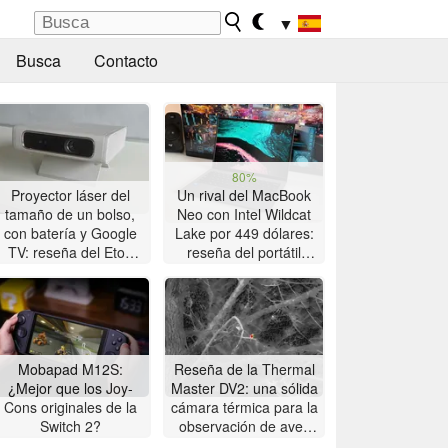
▼
Busca
Contacto
80%
Proyector láser del
Un rival del MacBook
tamaño de un bolso,
Neo con Intel Wildcat
con batería y Google
Lake por 449 dólares:
TV: reseña del Etoe
reseña del portátil
Dolphin 2
Chuwi UniBook
Mobapad M12S:
Reseña de la Thermal
¿Mejor que los Joy-
Master DV2: una sólida
Cons originales de la
cámara térmica para la
Switch 2?
observación de aves
con pantalla táctil de 5