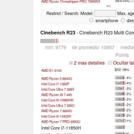
59.5 70%
AMD Ryzen Threadripper PRO 7995WX
0%
Restrict / Search:
Model:
Max. ag
smartphone
des
Cinebench R23
- Cinebench R23 Multi Cor
min: 9779 de promedio: 10857 media
Points
2 mas detalles
Ocultar t
+
-
202 -98%
AMD E1-2100
...
10433 -4%
AMD Ryzen 5 8640U
10472 -4%
Intel Core i7-1360P
10561 -3%
Intel Core Ultra 7 268V
10590 -2%
AMD Ryzen AI 7 445
10605 -2%
Intel Core i9-10980HK
10623 -2%
Intel Core Ultra 7 265U
10653 -2%
AMD Ryzen 7 6800U
10679 -2%
Intel Core i5-13420H
10701 -1%
AMD Ryzen 7 PRO 6850U
Intel Core i7-11850H
10857
10868 0%