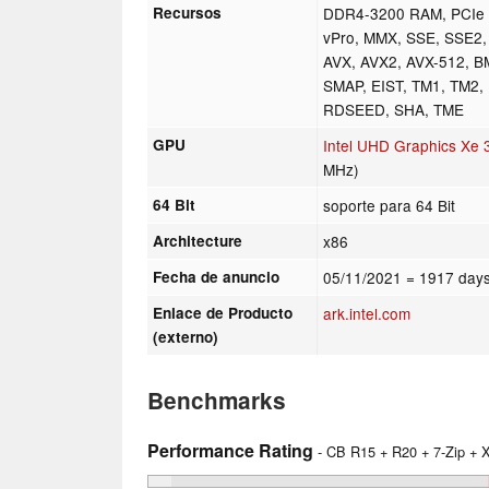
Recursos
DDR4-3200 RAM, PCIe 4
vPro, MMX, SSE, SSE2,
AVX, AVX2, AVX-512, B
SMAP, EIST, TM1, TM2,
RDSEED, SHA, TME
GPU
Intel UHD Graphics Xe 
MHz)
64 Bit
soporte para 64 Bit
Architecture
x86
Fecha de anuncio
05/11/2021
= 1917 days
Enlace de Producto
ark.intel.com
(externo)
Benchmarks
Performance Rating
- CB R15 + R20 + 7-Zip +