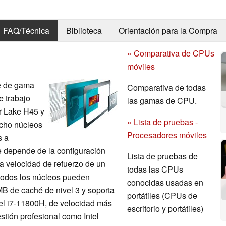
FAQ/Técnica
Biblioteca
Orientación para la Compra
» Comparativa de CPUs
móviles
re de gama
Comparativa de todas
e trabajo
las gamas de CPU.
r Lake H45 y
» Lista de pruebas -
ocho núcleos
Procesadores móviles
s a
e depende de la configuración
Lista de pruebas de
La velocidad de refuerzo de un
todas las CPUs
todos los núcleos pueden
conocidas usadas en
B de caché de nivel 3 y soporta
portátiles (CPUs de
l i7-11800H, de velocidad más
escritorio y portátiles)
estión profesional como Intel