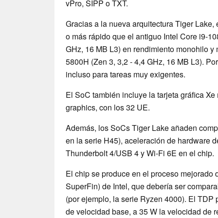
vPro, SIPP o TXT.
Gracias a la nueva arquitectura Tiger Lake, 
o más rápido que el antiguo Intel Core i9-1
GHz, 16 MB L3) en rendimiento monohilo y mu
5800H (Zen 3, 3,2 - 4,4 GHz, 16 MB L3). Por 
incluso para tareas muy exigentes.
El SoC también incluye la tarjeta gráfica 
graphics, con los 32 UE.
Además, los SoCs Tiger Lake añaden compati
en la serie H45), aceleración de hardware de
Thunderbolt 4/USB 4 y Wi-Fi 6E en el chip.
El chip se produce en el proceso mejorado
SuperFin) de Intel, que debería ser compa
(por ejemplo, la serie Ryzen 4000). El TDP
de velocidad base, a 35 W la velocidad de 