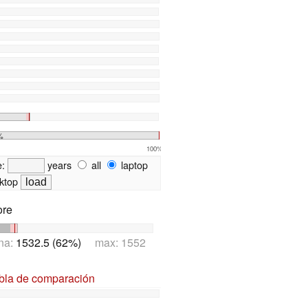
%
100%
e:
years
all
laptop
ktop
ore
na:
1532.5 (62%)
max: 1552
abla de comparación