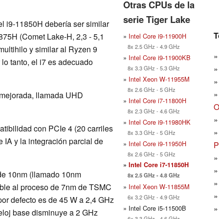
Otras CPUs de la
serie Tiger Lake
el i9-11850H debería ser similar
T
0875H (Comet Lake-H, 2,3 - 5,1
»
Intel Core i9-11900H
8x 2.5 GHz - 4.9 GHz
ltihilo y similar al Ryzen 9
»
Intel Core i9-11900KB
lo tanto, el i7 es adecuado
8x 3.3 GHz - 5.3 GHz
»
Intel Xeon W-11955M
8x 2.6 GHz - 5 GHz
Xe mejorada, llamada UHD
»
Intel Core i7-11800H
O
8x 2.3 GHz - 4.6 GHz
»
Intel Core i9-11980HK
bilidad con PCIe 4 (20 carriles
8x 3.3 GHz - 5 GHz
 IA y la integración parcial de
»
Intel Core i9-11950H
P
8x 2.6 GHz - 5 GHz
»
Intel Core i7-11850H
 de 10nm (llamado 10nm
8x 2.5 GHz - 4.8 GHz
rable al proceso de 7nm de TSMC
»
Intel Xeon W-11855M
6x 3.2 GHz - 4.9 GHz
 por defecto es de 45 W a 2,4 GHz
» Intel Core i5-11500B
reloj base disminuye a 2 GHz
6x 3.3 GHz - 4.6 GHz