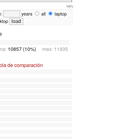
100%
e:
years
all
laptop
ktop
e
na:
10857 (10%)
max: 11935
abla de comparación