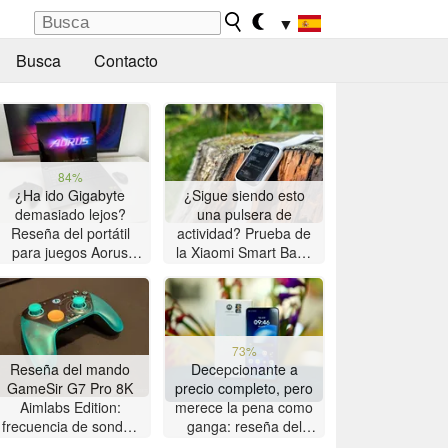
▼
Busca
Contacto
84%
¿Ha ido Gigabyte
¿Sigue siendo esto
demasiado lejos?
una pulsera de
Reseña del portátil
actividad? Prueba de
para juegos Aorus
la Xiaomi Smart Band
Master 16 con AMD
10 Pro
Zen 5
73%
Reseña del mando
Decepcionante a
GameSir G7 Pro 8K
precio completo, pero
Aimlabs Edition:
merece la pena como
frecuencia de sondeo
ganga: reseña del
de 8K a un precio
smartphone Motorola