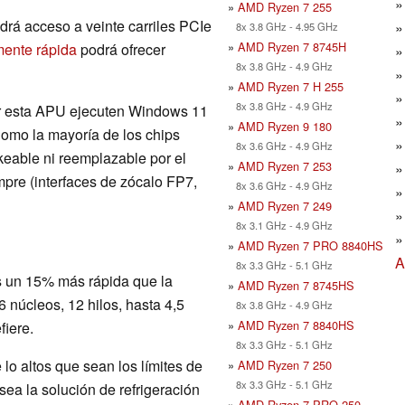
»
AMD Ryzen 7 255
drá acceso a veinte carriles PCIe
8x 3.8 GHz - 4.95 GHz
»
AMD Ryzen 7 8745H
mente rápida
podrá ofrecer
8x 3.8 GHz - 4.9 GHz
»
AMD Ryzen 7 H 255
8x 3.8 GHz - 4.9 GHz
or esta APU ejecuten Windows 11
»
AMD Ryzen 9 180
Como la mayoría de los chips
8x 3.6 GHz - 4.9 GHz
keable ni reemplazable por el
»
AMD Ryzen 7 253
mpre (interfaces de zócalo FP7,
8x 3.6 GHz - 4.9 GHz
»
AMD Ryzen 7 249
8x 3.1 GHz - 4.9 GHz
»
AMD Ryzen 7 PRO 8840HS
A
8x 3.3 GHz - 5.1 GHz
s un 15% más rápida que la
»
AMD Ryzen 7 8745HS
6 núcleos, 12 hilos, hasta 4,5
8x 3.8 GHz - 4.9 GHz
»
AMD Ryzen 7 8840HS
fiere.
8x 3.3 GHz - 5.1 GHz
lo altos que sean los límites de
»
AMD Ryzen 7 250
8x 3.3 GHz - 5.1 GHz
ea la solución de refrigeración
»
AMD Ryzen 7 PRO 250