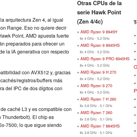
Otras CPUs de la
serie Hawk Point
a arquitectura Zen 4, al igual
(Zen 4/4c)
T
gon Range. Eso no quiere decir
»
AMD Ryzen 9 8945H
 Hawk Point, AMD apuesta fuerte
8x 4 GHz - 5.2 GHz
tán preparados para ofrecer un
»
AMD Ryzen 9 8945HS
de la IA generativa con respecto
8x 4 GHz - 5.2 GHz
»
AMD Ryzen 9 PRO 8945HS
8x 4 GHz - 5.2 GHz
O
atibilidad con AVX512 y, gracias
»
AMD Ryzen 9 H 270
8x 4 GHz - 5.2 GHz
 cachés/registros/buffers más
»
AMD Ryzen 9 270
ra del IPC de dos dígitos con
P
8x 4 GHz - 5.2 GHz
»
AMD Ryzen 7 H 260
8x 3.8 GHz - 5.1 GHz
de caché L3 y es compatible con
»
AMD Ryzen 7 260
 Thunderbolt). El chip es
8x 3.8 GHz - 5.1 GHz
-7500, lo que sigue siendo
»
AMD Ryzen 7 8845HS
8x 3.8 GHz - 5.1 GHz