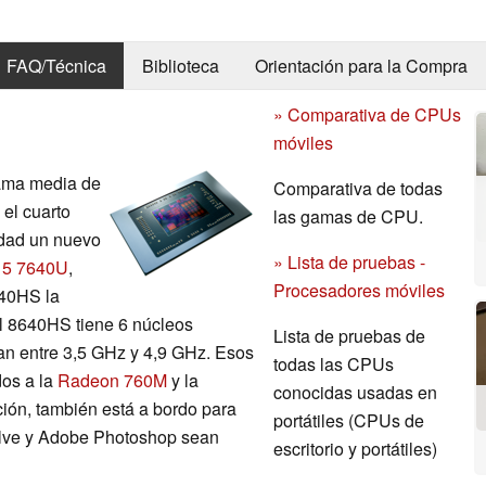
FAQ/Técnica
Biblioteca
Orientación para la Compra
» Comparativa de CPUs
móviles
ama media de
Comparativa de todas
 el cuarto
las gamas de CPU.
idad un nuevo
» Lista de pruebas -
 5 7640U
,
Procesadores móviles
640HS la
 El 8640HS tiene 6 núcleos
Lista de pruebas de
nan entre 3,5 GHz y 4,9 GHz. Esos
todas las CPUs
dos a la
Radeon 760M
y la
conocidas usadas en
ión, también está a bordo para
portátiles (CPUs de
lve y Adobe Photoshop sean
escritorio y portátiles)