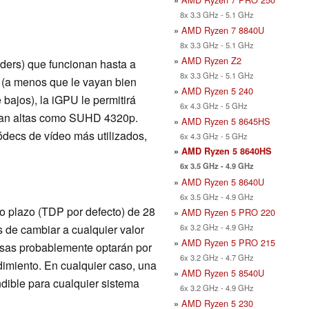
8x 3.3 GHz - 5.1 GHz
»
AMD Ryzen 7 8840U
8x 3.3 GHz - 5.1 GHz
»
AMD Ryzen Z2
ers) que funcionan hasta a
8x 3.3 GHz - 5.1 GHz
 (a menos que le vayan bien
»
AMD Ryzen 5 240
bajos), la iGPU le permitirá
6x 4.3 GHz - 5 GHz
s tan altas como SUHD 4320p.
»
AMD Ryzen 5 8645HS
decs de vídeo más utilizados,
6x 4.3 GHz - 5 GHz
»
AMD Ryzen 5 8640HS
6x 3.5 GHz - 4.9 GHz
»
AMD Ryzen 5 8640U
6x 3.5 GHz - 4.9 GHz
go plazo (TDP por defecto) de 28
»
AMD Ryzen 5 PRO 220
6x 3.2 GHz - 4.9 GHz
es de cambiar a cualquier valor
»
AMD Ryzen 5 PRO 215
esas probablemente optarán por
6x 3.2 GHz - 4.7 GHz
dimiento. En cualquier caso, una
»
AMD Ryzen 5 8540U
ndible para cualquier sistema
6x 3.2 GHz - 4.9 GHz
»
AMD Ryzen 5 230