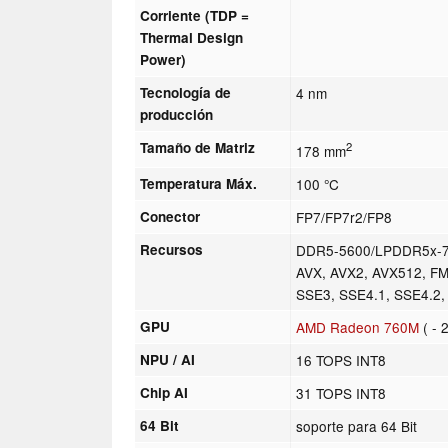
Corriente (TDP =
Thermal Design
Power)
Tecnología de
4 nm
producción
Tamaño de Matriz
2
178 mm
Temperatura Máx.
100 °C
Conector
FP7/FP7r2/FP8
Recursos
DDR5-5600/LPDDR5x-75
AVX, AVX2, AVX512, FM
SSE3, SSE4.1, SSE4.2
GPU
AMD Radeon 760M
( - 
NPU / AI
16 TOPS INT8
Chip AI
31 TOPS INT8
64 Bit
soporte para 64 Bit