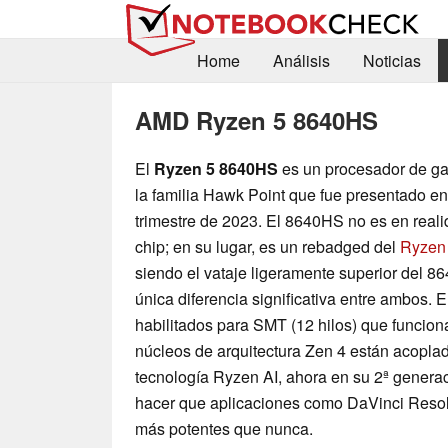
Home
Análisis
Noticias
AMD Ryzen 5 8640HS
El
Ryzen 5 8640HS
es un procesador de g
la familia Hawk Point que fue presentado en
trimestre de 2023. El 8640HS no es en real
chip; en su lugar, es un rebadged del
Ryzen
siendo el vataje ligeramente superior del 8
única diferencia significativa entre ambos.
habilitados para SMT (12 hilos) que funcio
núcleos de arquitectura Zen 4 están acopla
tecnología Ryzen AI, ahora en su 2ª generac
hacer que aplicaciones como DaVinci Reso
más potentes que nunca.