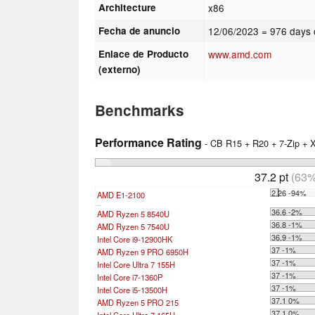
Architecture
x86
Fecha de anuncio
12/06/2023
= 976 days 
Enlace de Producto
www.amd.com
(externo)
Benchmarks
Performance Rating
- CB R15 + R20 + 7-Zip +
37.2 pt
(63%
2.26 -94%
AMD E1-2100
...
36.6 -2%
AMD Ryzen 5 8540U
36.8 -1%
AMD Ryzen 5 7540U
36.9 -1%
Intel Core i9-12900HK
37 -1%
AMD Ryzen 9 PRO 6950H
37 -1%
Intel Core Ultra 7 155H
37 -1%
Intel Core i7-1360P
37 -1%
Intel Core i5-13500H
37.1 0%
AMD Ryzen 5 PRO 215
37.1 0%
Intel Core Ultra 7 165H