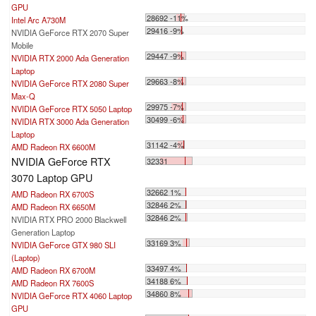
GPU
28692 -11%
Intel Arc A730M
29416 -9%
NVIDIA GeForce RTX 2070 Super
Mobile
29447 -9%
NVIDIA RTX 2000 Ada Generation
Laptop
29663 -8%
NVIDIA GeForce RTX 2080 Super
Max-Q
29975 -7%
NVIDIA GeForce RTX 5050 Laptop
30499 -6%
NVIDIA RTX 3000 Ada Generation
Laptop
31142 -4%
AMD Radeon RX 6600M
NVIDIA GeForce RTX
32331
3070 Laptop GPU
32662 1%
AMD Radeon RX 6700S
32846 2%
AMD Radeon RX 6650M
32846 2%
NVIDIA RTX PRO 2000 Blackwell
Generation Laptop
33169 3%
NVIDIA GeForce GTX 980 SLI
(Laptop)
33497 4%
AMD Radeon RX 6700M
34188 6%
AMD Radeon RX 7600S
34860 8%
NVIDIA GeForce RTX 4060 Laptop
GPU