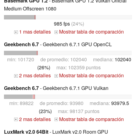
Basemark GPU 1.2
- Basemark GPU 1.2 Vulkan Official
Medium Offscreen 1080
985 fps
(24%)
1 mas detalles
Mostrar tabla de comparación
+
+
Geekbench 6.7
- Geekbench 6.7.1 GPU OpenCL
min: 101720 de promedio: 102040 mediana:
102040
(26%)
max: 102359 puntos
2 mas detalles
Mostrar tabla de comparación
+
+
Geekbench 6.7
- Geekbench 6.7.1 GPU Vulkan
min: 89822 de promedio: 93980 mediana:
93979.5
(23%)
max: 98137 puntos
2 mas detalles
Mostrar tabla de comparación
+
+
LuxMark v2.0 64Bit
- LuxMark v2.0 Room GPU