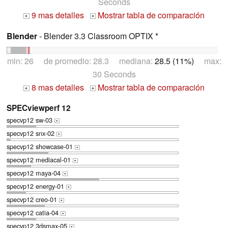
Seconds
9 mas detalles
Mostrar tabla de comparación
+
+
Blender
- Blender 3.3 Classroom OPTIX *
min: 26 de promedio: 28.3 mediana:
28.5 (11%)
max:
30 Seconds
8 mas detalles
Mostrar tabla de comparación
+
+
SPECviewperf 12
specvp12 sw-03
+
specvp12 snx-02
+
specvp12 showcase-01
+
specvp12 mediacal-01
+
specvp12 maya-04
+
specvp12 energy-01
+
specvp12 creo-01
+
specvp12 catia-04
+
specvp12 3dsmax-05
+