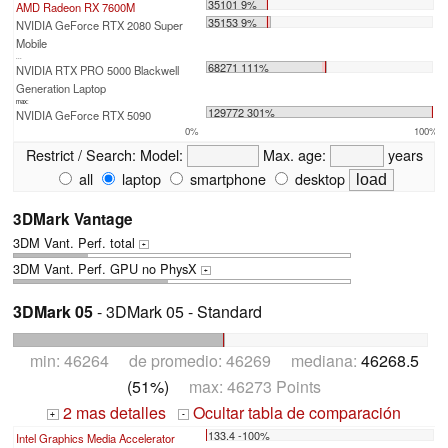
35101 9%
AMD Radeon RX 7600M
35153 9%
NVIDIA GeForce RTX 2080 Super
Mobile
...
68271 111%
NVIDIA RTX PRO 5000 Blackwell
Generation Laptop
max:
129772 301%
NVIDIA GeForce RTX 5090
0%
100%
Restrict / Search:
Model:
Max. age:
years
all
laptop
smartphone
desktop
3DMark Vantage
3DM Vant. Perf. total
+
3DM Vant. Perf. GPU no PhysX
+
3DMark 05
- 3DMark 05 - Standard
min: 46264 de promedio: 46269 mediana:
46268.5
(51%)
max: 46273 Points
2 mas detalles
Ocultar tabla de comparación
+
-
133.4 -100%
Intel Graphics Media Accelerator