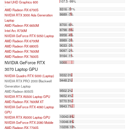
107.5 -99%
Intel UHD Graphics 600
...
8316 -11%
AMD Radeon RX 6700S
8689 -7%
NVIDIA RTX 3000 Ada Generation
Laptop
8700 -6%
AMD Radeon RX 6650M
8798 -5%
Intel Arc A730M
8958 -4%
NVIDIA GeForce RTX 5050 Laptop
8989 -3%
AMD Radeon RX 6700M
9033 -3%
AMD Radeon RX 6800S
9097 -2%
AMD Radeon RX 7600M
9164 -1%
AMD Radeon RX 7600S
NVIDIA GeForce RTX
9300
3070 Laptop GPU
9332 0%
NVIDIA Quadro RTX 5000 (Laptop)
9448 2%
NVIDIA RTX PRO 2000 Blackwell
Generation Laptop
9502 2%
AMD Radeon 8050S
9652 4%
NVIDIA RTX A5500 Laptop GPU
9770 5%
AMD Radeon RX 7600M XT
9943 7%
NVIDIA GeForce RTX 4060 Laptop
GPU
10043 8%
NVIDIA RTX A5000 Laptop GPU
10046 8%
NVIDIA GeForce RTX 2080 Mobile
10206 10%
AMD Radeon RX 7700S