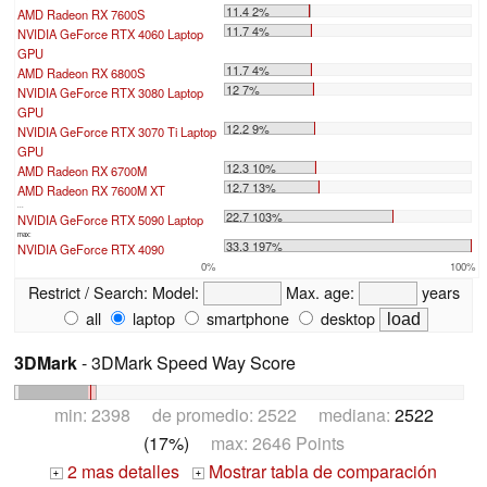
11.4 2%
AMD Radeon RX 7600S
11.7 4%
NVIDIA GeForce RTX 4060 Laptop
GPU
11.7 4%
AMD Radeon RX 6800S
12 7%
NVIDIA GeForce RTX 3080 Laptop
GPU
12.2 9%
NVIDIA GeForce RTX 3070 Ti Laptop
GPU
12.3 10%
AMD Radeon RX 6700M
12.7 13%
AMD Radeon RX 7600M XT
...
22.7 103%
NVIDIA GeForce RTX 5090 Laptop
max:
33.3 197%
NVIDIA GeForce RTX 4090
0%
100%
Restrict / Search:
Model:
Max. age:
years
all
laptop
smartphone
desktop
3DMark
- 3DMark Speed Way Score
min: 2398 de promedio: 2522 mediana:
2522
(17%)
max: 2646 Points
2 mas detalles
Mostrar tabla de comparación
+
+