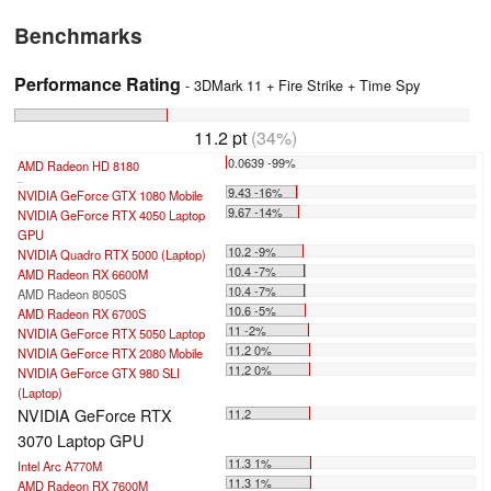
Benchmarks
Performance Rating
- 3DMark 11 + Fire Strike + Time Spy
11.2 pt
(34%)
0.0639 -99%
AMD Radeon HD 8180
...
9.43 -16%
NVIDIA GeForce GTX 1080 Mobile
9.67 -14%
NVIDIA GeForce RTX 4050 Laptop
GPU
10.2 -9%
NVIDIA Quadro RTX 5000 (Laptop)
10.4 -7%
AMD Radeon RX 6600M
10.4 -7%
AMD Radeon 8050S
10.6 -5%
AMD Radeon RX 6700S
11 -2%
NVIDIA GeForce RTX 5050 Laptop
11.2 0%
NVIDIA GeForce RTX 2080 Mobile
11.2 0%
NVIDIA GeForce GTX 980 SLI
(Laptop)
NVIDIA GeForce RTX
11.2
3070 Laptop GPU
11.3 1%
Intel Arc A770M
11.3 1%
AMD Radeon RX 7600M