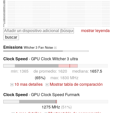
85
80
75
70
65
60
55
50
45
40
35
30
25
20
15
10
5
0
mostrar leyenda
Emissions
Witcher 3 Fan Noise
+
Clock Speed
- GPU Clock Witcher 3 ultra
min: 1365 de promedio: 1620 mediana:
1657.5
(65%)
max: 1830 MHz
10 mas detalles
Mostrar tabla de comparación
+
+
Clock Speed
- GPU Clock Speed Furmark
1275 MHz
(51%)