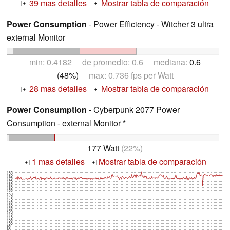
39 mas detalles
Mostrar tabla de comparación
+
+
Power Consumption
- Power Efficiency - Witcher 3 ultra
external Monitor
min: 0.4182 de promedio: 0.6 mediana:
0.6
(48%)
max: 0.736 fps per Watt
28 mas detalles
Mostrar tabla de comparación
+
+
Power Consumption
- Cyberpunk 2077 Power
Consumption - external Monitor *
177 Watt
(22%)
1 mas detalles
Mostrar tabla de comparación
+
+
185
180
175
170
165
160
155
150
145
140
135
130
125
120
115
110
105
100
95
90