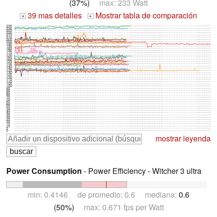
(37%)
max: 233 Watt
39 mas detalles
Mostrar tabla de comparación
+
+
235
230
225
220
215
210
205
200
195
190
185
180
175
170
165
160
155
150
145
140
135
130
125
120
115
110
105
100
95
90
85
80
75
70
65
60
55
50
45
40
35
30
25
20
15
10
5
0
mostrar leyenda
Power Consumption
- Power Efficiency - Witcher 3 ultra
min: 0.4146 de promedio: 0.6 mediana:
0.6
(50%)
max: 0.671 fps per Watt