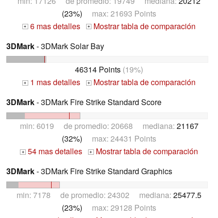
min: 17126 de promedio: 19749 mediana:
20212
(23%)
max: 21693 Points
6 mas detalles
Mostrar tabla de comparación
+
+
3DMark
- 3DMark Solar Bay
46314 Points
(19%)
1 mas detalles
Mostrar tabla de comparación
+
+
3DMark
- 3DMark Fire Strike Standard Score
min: 6019 de promedio: 20668 mediana:
21167
(32%)
max: 24431 Points
54 mas detalles
Mostrar tabla de comparación
+
+
3DMark
- 3DMark Fire Strike Standard Graphics
min: 7178 de promedio: 24302 mediana:
25477.5
(23%)
max: 29128 Points