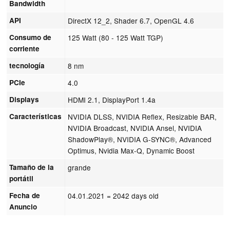
Bandwidth
API
DirectX 12_2, Shader 6.7, OpenGL 4.6
Consumo de
125 Watt (80 - 125 Watt TGP)
corriente
tecnología
8 nm
PCIe
4.0
Displays
HDMI 2.1, DisplayPort 1.4a
Características
NVIDIA DLSS, NVIDIA Reflex, Resizable BAR,
NVIDIA Broadcast, NVIDIA Ansel, NVIDIA
ShadowPlay®, NVIDIA G-SYNC®, Advanced
Optimus, Nvidia Max-Q, Dynamic Boost
Tamaño de la
grande
portátil
Fecha de
04.01.2021
= 2042 days old
Anuncio