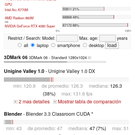
GPU
55811 21%
Intel Arc A770M
...
68868 49%
AMD Radeon 860M
max:
87172 88%
NVIDIA GeForce RTX 4080 Super
0%
100%
Restrict / Search:
Model:
Max. age:
years
all
laptop
smartphone
desktop
3DMark 06
3DMark 06 - Standard 1280x1024
+
Unigine Valley 1.0
- Unigine Valley 1.0 DX
min: 120.9 de promedio: 126.3 mediana:
126.3
(38%)
max: 131.6 fps
2 mas detalles
Mostrar tabla de comparación
+
+
Blender
- Blender 3.3 Classroom CUDA *
min: 43 de promedio: 47 mediana:
47 (7%)
max: 51