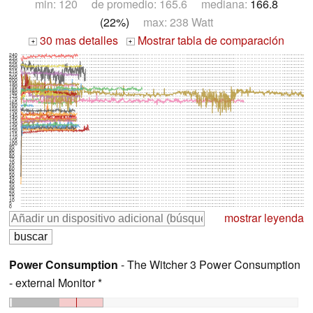
min: 120 de promedio: 165.6 mediana:
166.8
(22%)
max: 238 Watt
30 mas detalles
Mostrar tabla de comparación
+
+
240
235
230
225
220
215
210
205
200
195
190
185
180
175
170
165
160
155
150
145
140
135
130
125
120
115
110
105
100
95
90
85
80
75
70
65
60
55
50
45
40
35
30
25
20
15
10
5
0
mostrar leyenda
Power Consumption
- The Witcher 3 Power Consumption
- external Monitor *