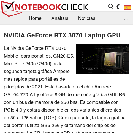
Home
Análisis
Noticias
...
FAQ/Técnica
Biblioteca
NVIDIA GeForce RTX 3070 Laptop GPU
Orientación para la Compra
Busca
La Nvidia GeForce RTX 3070
Mobile (para portátiles, GN20-E5,
Contacto
Max-P, ID 249c / 249d) es la
segunda tarjeta gráfica Ampere
más rápida para portátiles de
principios de 2021. Está basada en el chip Ampere
GA104-770-A1 y ofrece 8 GB de memoria gráfica GDDR6
con un bus de memoria de 256 bits. Es compatible con
PCIe 4.0 y estará disponible en dos variantes diferentes
de 80 a 125 vatios (TGP). Como paquete, la tarjeta gráfica
del portátil utiliza GB5-256 y el tamaño del chip es de
40x40mm. La GPU admite eDP 1.4b para conectar el