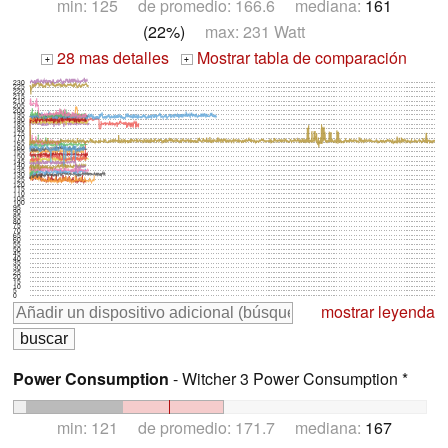
min: 125 de promedio: 166.6 mediana:
161
(22%)
max: 231 Watt
28 mas detalles
Mostrar tabla de comparación
+
+
230
225
220
215
210
205
200
195
190
185
180
175
170
165
160
155
150
145
140
135
130
125
120
115
110
105
100
95
90
85
80
75
70
65
60
55
50
45
40
35
30
25
20
15
10
5
0
mostrar leyenda
Power Consumption
- Witcher 3 Power Consumption *
min: 121 de promedio: 171.7 mediana:
167