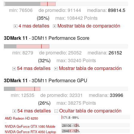
min: 76506 de promedio: 91144 mediana:
89814.5
(35%)
max: 108442 Points
4 mas detalles
Mostrar tabla de comparación
+
+
3DMark 11
- 3DM11 Performance Score
min: 8279 de promedio: 25052 mediana:
26152
(32%)
max: 30240 Points
54 mas detalles
Mostrar tabla de comparación
+
+
3DMark 11
- 3DM11 Performance GPU
min: 12535 de promedio: 32331 mediana:
33996
(26%)
max: 38275 Points
54 mas detalles
Ocultar tabla de comparación
+
-
171.8 -99%
AMD Radeon HD 6250
...
28106 -13%
NVIDIA GeForce GTX 1080 Mobile
28461 -12%
NVIDIA GeForce RTX 4050 Laptop