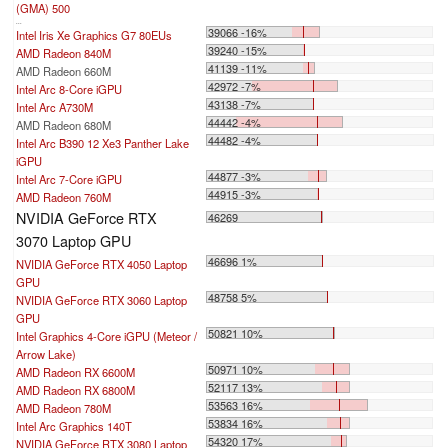
(GMA) 500
...
39066 -16%
Intel Iris Xe Graphics G7 80EUs
39240 -15%
AMD Radeon 840M
41139 -11%
AMD Radeon 660M
42972 -7%
Intel Arc 8-Core iGPU
43138 -7%
Intel Arc A730M
44442 -4%
AMD Radeon 680M
44482 -4%
Intel Arc B390 12 Xe3 Panther Lake
iGPU
44877 -3%
Intel Arc 7-Core iGPU
44915 -3%
AMD Radeon 760M
NVIDIA GeForce RTX
46269
3070 Laptop GPU
46696 1%
NVIDIA GeForce RTX 4050 Laptop
GPU
48758 5%
NVIDIA GeForce RTX 3060 Laptop
GPU
50821 10%
Intel Graphics 4-Core iGPU (Meteor /
Arrow Lake)
50971 10%
AMD Radeon RX 6600M
52117 13%
AMD Radeon RX 6800M
53563 16%
AMD Radeon 780M
53834 16%
Intel Arc Graphics 140T
54320 17%
NVIDIA GeForce RTX 3080 Laptop