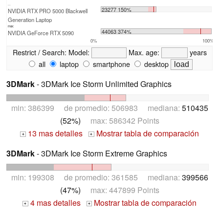
...
23277 150%
NVIDIA RTX PRO 5000 Blackwell
Generation Laptop
max:
44063 374%
NVIDIA GeForce RTX 5090
0%
100%
Restrict / Search:
Model:
Max. age:
years
all
laptop
smartphone
desktop
3DMark
- 3DMark Ice Storm Unlimited Graphics
min: 386399 de promedio: 506983 mediana:
510435
(52%)
max: 586342 Points
13 mas detalles
Mostrar tabla de comparación
+
+
3DMark
- 3DMark Ice Storm Extreme Graphics
min: 199308 de promedio: 361585 mediana:
399566
(47%)
max: 447899 Points
4 mas detalles
Mostrar tabla de comparación
+
+