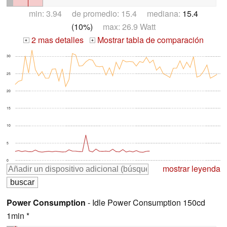
min: 3.94 de promedio: 15.4 mediana:
15.4
(10%)
max: 26.9 Watt
2 mas detalles
Mostrar tabla de comparación
+
+
30
25
20
15
10
5
0
mostrar leyenda
Power Consumption
- Idle Power Consumption 150cd
1min *