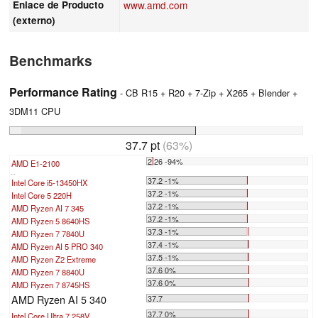
Enlace de Producto
www.amd.com
(externo)
Benchmarks
Performance Rating
- CB R15 + R20 + 7-Zip + X265 + Blender +
3DM11 CPU
37.7 pt
(63%)
2.26 -94%
AMD E1-2100
...
37.2 -1%
Intel Core i5-13450HX
37.2 -1%
Intel Core 5 220H
37.2 -1%
AMD Ryzen AI 7 345
37.2 -1%
AMD Ryzen 5 8640HS
37.3 -1%
AMD Ryzen 7 7840U
37.4 -1%
AMD Ryzen AI 5 PRO 340
37.5 -1%
AMD Ryzen Z2 Extreme
37.6 0%
AMD Ryzen 7 8840U
37.6 0%
AMD Ryzen 7 8745HS
AMD Ryzen AI 5 340
37.7
37.7 0%
Intel Core Ultra 7 258V