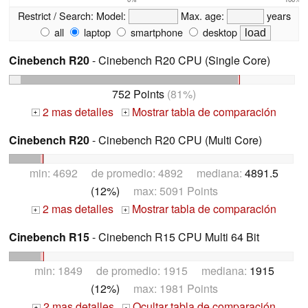
Restrict / Search:
Model:
Max. age:
years
all
laptop
smartphone
desktop
Cinebench R20
- Cinebench R20 CPU (Single Core)
752 Points
(81%)
2 mas detalles
Mostrar tabla de comparación
+
+
Cinebench R20
- Cinebench R20 CPU (Multi Core)
min: 4692 de promedio: 4892 mediana:
4891.5
(12%)
max: 5091 Points
2 mas detalles
Mostrar tabla de comparación
+
+
Cinebench R15
- Cinebench R15 CPU Multi 64 Bit
min: 1849 de promedio: 1915 mediana:
1915
(12%)
max: 1981 Points
2 mas detalles
Ocultar tabla de comparación
+
-