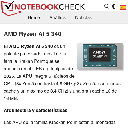
Home
Análisis
Noticias
...
FAQ/Técnica
Biblioteca
AMD Ryzen AI 5 340
Orientación para la Compra
Busca
El
AMD Ryzen AI 5 340
es un
potente procesador móvil de la
Contacto
familia Krakan Point que se
anunció en el CES a principios de
2025. La APU integra 6 núcleos de
CPU (3x Zen 5 con hasta 4,8 GHz y 3x Zen 5c con menos
caché y un máximo de 3,4 GHz) y una gran caché L3 de
16 MB.
Arquitectura y características
Las APU de la familia Krackan Point están alimentadas