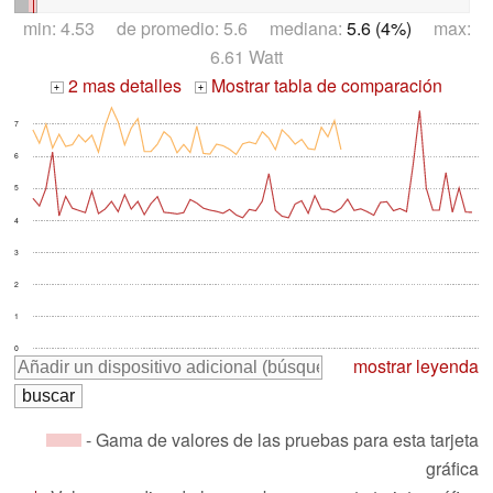
min: 4.53 de promedio: 5.6 mediana:
5.6 (4%)
max:
6.61 Watt
2 mas detalles
Mostrar tabla de comparación
+
+
7
6
5
4
3
2
1
0
mostrar leyenda
- Gama de valores de las pruebas para esta tarjeta
gráfica