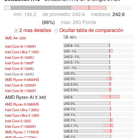
min: 192.2 de promedio: 242.6 mediana:
242.6
(66%)
max: 293 Points
2 mas detalles
Ocultar tabla de comparación
+
-
19 -92%
AMD A4-1200
...
239.8 -1%
Intel Core i9-11900H
240 -1%
Intel Core Ultra 7 155U
240.3 -1%
Intel Core i5-1345U
240.5 -1%
Intel Core i5-1340P
241 -1%
Intel Core i5-1334U
242 0%
Intel Core i5-1245U
242 0%
AMD Ryzen 9 6900HS
242.5 0%
Intel Core i5-12500H
242.5 0%
Intel Core i9-11950H
AMD Ryzen AI 5 340
242.6
243 0%
AMD Ryzen 9 5980HS
244 1%
Intel Core Ultra 7 265U
244 1%
Intel Core Ultra 5 135H
245 1%
Intel Core 5 120U
245.1 1%
Intel Core i7-12650H
245.6 1%
AMD Ryzen 7 7735HS
246 1%
AMD Ryzen 7 7736U