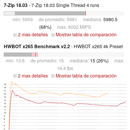
7-Zip 18.03
- 7-Zip 18.03 Single Thread 4 runs
min: 5959 de promedio: 5981 mediana:
5980.5
(68%)
max: 6002 MIPS
2 mas detalles
Mostrar tabla de comparación
+
+
HWBOT x265 Benchmark v2.2
- HWBOT x265 4k Preset
min: 13.6 de promedio: 15 mediana:
15 (26%)
max:
16.4 fps
2 mas detalles
Mostrar tabla de comparación
+
+
19
18
17
16
15
14
13
12
11
10
9
8
7
6
5