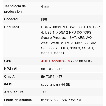
Tecnología de
4 nm
producción
Conector
FP8
Recursos
DDR5-5600/LPDDR5x-8000 RAM, PCIe
4, USB 4, XDNA 2 NPU (50 TOPS),
Secure Processor, SMT, AES, AVX,
AVX2, AVX512, FMA3, MMX (+), SHA,
SSE, SSE2, SSE3, SSSE3, SSE4.1,
SSE4.2, SSE4A
GPU
AMD Radeon 840M
( - 2900 MHz)
NPU / AI
50 TOPS INT8
Chip AI
59 TOPS INT8
64 Bit
soporte para 64 Bit
Architecture
x86
Fecha de anuncio
01/06/2025
= 582 days old