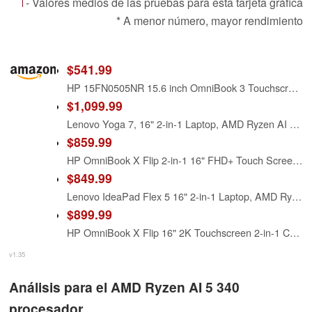
- Valores medios de las pruebas para esta tarjeta gráfica
* A menor número, mayor rendimiento
$541.99
HP 15FN0505NR 15.6 inch OmniBook 3 Touchscreen Laptop - AMD Ryzen AI 5 340 - AMD Radeon 800M Graphics - 16GB/512GB SSD
$1,099.99
Lenovo Yoga 7, 16" 2-in-1 Laptop, AMD Ryzen AI 5 340, 16GB DDR5, 1TB SSD
$859.99
HP OmniBook X Flip 2-in-1 16" FHD+ Touch Screen Laptop |AMD Ryzen AI 5 340|AMD Radeon 840M | Copilot|Backlit|Meteor Silver| 16GB RAM DDR5 | 512GB SSD |Windows 11 Home|Bundle with Stylus Pen
$849.99
Lenovo IdeaPad Flex 5 16" 2-in-1 Laptop, AMD Ryzen AI 5 340, 16GB DDR5
$899.99
HP OmniBook X Flip 16" 2K Touchscreen 2-in-1 Copilot+ Laptop, AMD Ryzen AI 5 340, 16GB RAM 512GB SSD, Wi-Fi 6E, Bluetooth 5.3, Backlit Keyboard, 256gb 9H docking station, Windows 11 Pro, Meteor Silver
v1.35
Análisis para el AMD Ryzen AI 5 340
procesador