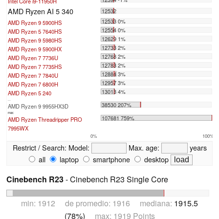
Intel Core i9-11950H
AMD Ryzen AI 5 340
12532
12533 0%
AMD Ryzen 9 5900HS
12554 0%
AMD Ryzen 5 7640HS
12629 1%
AMD Ryzen 9 5980HS
12733 2%
AMD Ryzen 9 5900HX
12768 2%
AMD Ryzen 7 7736U
12783 2%
AMD Ryzen 7 7735HS
12884 3%
AMD Ryzen 7 7840U
12957 3%
AMD Ryzen 7 6800H
13013 4%
AMD Ryzen 5 240
...
38530 207%
AMD Ryzen 9 9955HX3D
max:
107681 759%
AMD Ryzen Threadripper PRO
7995WX
0%
100%
Restrict / Search:
Model:
Max. age:
years
all
laptop
smartphone
desktop
Cinebench R23
- Cinebench R23 Single Core
min: 1912 de promedio: 1916 mediana:
1915.5
(78%)
max: 1919 Points