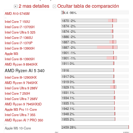
2 mas detalles
Ocultar tabla de comparación
+
-
74.4 -96%
AMD A10-5745M
...
1870 -2%
Intel Core 7 150U
1874 -2%
Intel Core i7-13705H
1874 -2%
Intel Core Ultra 5 325
1886 -2%
Intel Core i7-1365U
1887 -2%
Intel Core i7-1370P
1887 -2%
Intel Core i9-13900H
1901 -1%
Apple M3
1901 -1%
Intel Core i9-13905H
1911 0%
AMD Ryzen 9 8940HX
AMD Ryzen AI 5 340
1916
1917 0%
Intel Core i9-12900HX
1919 0%
AMD Ryzen 9 7945HX
1929 1%
Intel Core Ultra 9 288V
1931 1%
Intel Core 7 250H
1934 1%
Intel Core Ultra 7 268V
1935 1%
AMD Ryzen 9 7945HX3D
1942 1%
Apple M3 Pro 11-Core
1948 2%
Intel Core Ultra 7 355
1955 2%
AMD Ryzen AI 7 PRO 350
...
2459 28%
Apple M5 10-Core
0%
100%