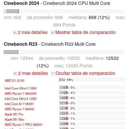
Cinebench 2024
- Cinebench 2024 CPU Multi Core
min: 652 de promedio: 668 mediana:
668 (12%)
max:
684 Points
2 mas detalles
Mostrar tabla de comparación
+
+
Cinebench R23
- Cinebench R23 Multi Core
min: 12044 de promedio: 12532 mediana:
12532
(12%)
max: 13020 Points
2 mas detalles
Ocultar tabla de comparación
+
-
202 -98%
AMD E1-2100
...
11876 -5%
Intel Core Ultra 5 135H
11992 -4%
AMD Ryzen 7 6800HS
12002 -4%
Intel Core Ultra 5 125H
12109 -3%
Intel Core i9-11900H
12191 -3%
AMD Ryzen 7 8840U
12370 -1%
Apple M1 Pro
12389 -1%
Apple M1 Max
12393 -1%
AMD Ryzen 7 PRO 6850H
12394 -1%