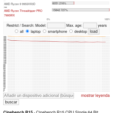
...
6051 216%
AMD Ryzen 9 9955HX3D
max:
15842 727%
AMD Ryzen Threadripper PRO
7995WX
0%
100%
Restrict / Search:
Model:
Max. age:
years
all
laptop
smartphone
desktop
1960
1920
1880
1840
1800
1760
1720
1680
1640
1600
1560
1520
1480
1440
1400
1360
1320
1280
1240
1200
1160
1120
1080
1040
1000
960
920
880
840
800
760
720
680
640
600
560
520
480
440
400
360
320
280
240
200
160
120
80
40
0
mostrar leyenda
Cinebench R15
- Cinebench R15 CPU Single 64 Bit