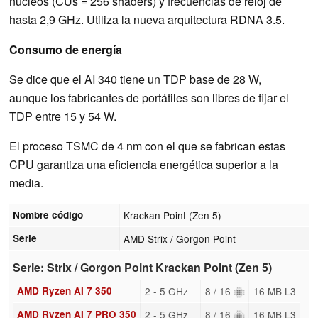
núcleos (CUs = 256 shaders) y frecuencias de reloj de
hasta 2,9 GHz. Utiliza la nueva arquitectura RDNA 3.5.
Consumo de energía
Se dice que el AI 340 tiene un TDP base de 28 W,
aunque los fabricantes de portátiles son libres de fijar el
TDP entre 15 y 54 W.
El proceso TSMC de 4 nm con el que se fabrican estas
CPU garantiza una eficiencia energética superior a la
media.
Nombre código
Krackan Point (Zen 5)
Serie
AMD Strix / Gorgon Point
Serie: Strix / Gorgon Point Krackan Point (Zen 5)
AMD Ryzen AI 7 350
2 - 5 GHz
8 / 16
16 MB L3
AMD Ryzen AI 7 PRO 350
2 - 5 GHz
8 / 16
16 MB L3