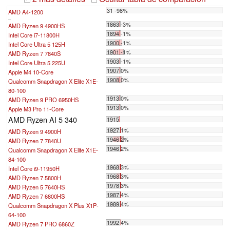
31 -98%
AMD A4-1200
...
1863 -3%
AMD Ryzen 9 4900HS
1894 -1%
Intel Core i7-11800H
1900 -1%
Intel Core Ultra 5 125H
1901 -1%
AMD Ryzen 7 7840S
1903 -1%
Intel Core Ultra 5 225U
1907 0%
Apple M4 10-Core
1908 0%
Qualcomm Snapdragon X Elite X1E-
80-100
1913 0%
AMD Ryzen 9 PRO 6950HS
1913 0%
Apple M3 Pro 11-Core
AMD Ryzen AI 5 340
1915
1927 1%
AMD Ryzen 9 4900H
1946 2%
AMD Ryzen 7 7840U
1946 2%
Qualcomm Snapdragon X Elite X1E-
84-100
1968 3%
Intel Core i9-11950H
1968 3%
AMD Ryzen 7 5800H
1978 3%
AMD Ryzen 5 7640HS
1987 4%
AMD Ryzen 7 6800HS
1989 4%
Qualcomm Snapdragon X Plus X1P-
64-100
1992 4%
AMD Ryzen 7 PRO 6860Z