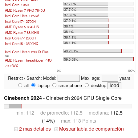
37.7 0%
Intel Core 7 350
37.7 0%
AMD Ryzen 7 PRO 7840U
37.8 0%
Intel Core Ultra 7 256V
37.9 1%
Intel Core i7-12700H
38 1%
AMD Ryzen 5 8645HS
38 1%
AMD Ryzen 7 8840HS
38.1 1%
Intel Core i7-12800H
38.1 1%
Intel Core i5-13500HX
...
49.2 31%
Intel Core Ultra 9 290HX Plus
max:
59.5 58%
AMD Ryzen Threadripper PRO
7995WX
0%
100%
Restrict / Search:
Model:
Max. age:
years
all
laptop
smartphone
desktop
Cinebench 2024
- Cinebench 2024 CPU Single Core
min: 112 de promedio: 112.5 mediana:
112.5
(14%)
max: 113 Points
2 mas detalles
Mostrar tabla de comparación
+
+