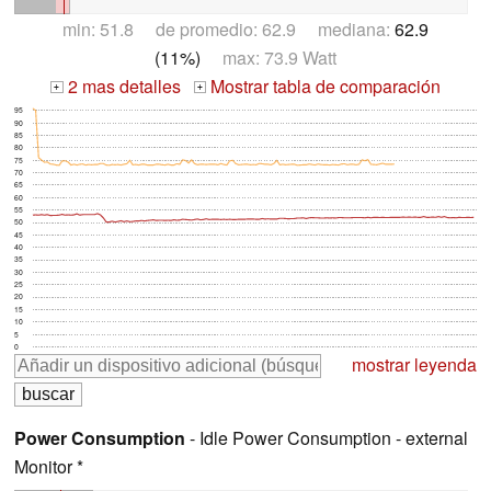
min: 51.8 de promedio: 62.9 mediana:
62.9
(11%)
max: 73.9 Watt
2 mas detalles
Mostrar tabla de comparación
+
+
95
90
85
80
75
70
65
60
55
50
45
40
35
30
25
20
15
10
5
0
mostrar leyenda
Power Consumption
- Idle Power Consumption - external
Monitor *