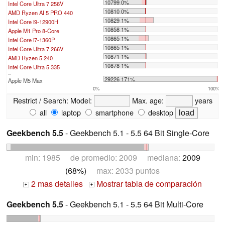
10799 0%
Intel Core Ultra 7 256V
10810 0%
AMD Ryzen AI 5 PRO 440
10829 1%
Intel Core i9-12900H
10858 1%
Apple M1 Pro 8-Core
10865 1%
Intel Core i7-1360P
10865 1%
Intel Core Ultra 7 266V
10871 1%
AMD Ryzen 5 240
10878 1%
Intel Core Ultra 5 335
...
29226 171%
Apple M5 Max
0%
100%
Restrict / Search:
Model:
Max. age:
years
all
laptop
smartphone
desktop
Geekbench 5.5
- Geekbench 5.1 - 5.5 64 Bit Single-Core
min: 1985 de promedio: 2009 mediana:
2009
(68%)
max: 2033 puntos
2 mas detalles
Mostrar tabla de comparación
+
+
Geekbench 5.5
- Geekbench 5.1 - 5.5 64 Bit Multi-Core