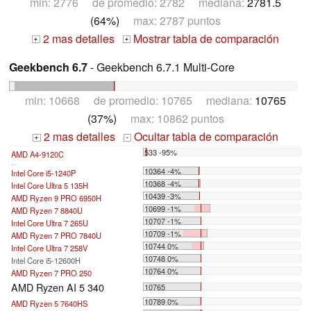
min: 2776 de promedio: 2782 mediana:
2781.5
(64%)
max: 2787 puntos
2 mas detalles
Mostrar tabla de comparación
+
+
Geekbench 6.7
- Geekbench 6.7.1 Multi-Core
min: 10668 de promedio: 10765 mediana:
10765
(37%)
max: 10862 puntos
2 mas detalles
Ocultar tabla de comparación
+
-
533 -95%
AMD A4-9120C
...
10364 -4%
Intel Core i5-1240P
10368 -4%
Intel Core Ultra 5 135H
10439 -3%
AMD Ryzen 9 PRO 6950H
10699 -1%
AMD Ryzen 7 8840U
10707 -1%
Intel Core Ultra 7 265U
10709 -1%
AMD Ryzen 7 PRO 7840U
10744 0%
Intel Core Ultra 7 258V
10748 0%
Intel Core i5-12600H
10764 0%
AMD Ryzen 7 PRO 250
AMD Ryzen AI 5 340
10765
10789 0%
AMD Ryzen 5 7640HS