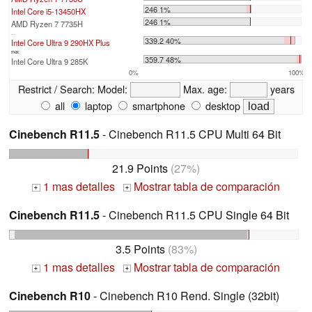
246 1%
Intel Core i5-13450HX
246 1%
AMD Ryzen 7 7735H
...
339.2 40%
Intel Core Ultra 9 290HX Plus
max:
359.7 48%
Intel Core Ultra 9 285K
0%
100%
Restrict / Search:
Model:
Max. age:
years
all
laptop
smartphone
desktop
Cinebench R11.5
- Cinebench R11.5 CPU Multi 64 Bit
21.9 Points
(27%)
1 mas detalles
Mostrar tabla de comparación
+
+
Cinebench R11.5
- Cinebench R11.5 CPU Single 64 Bit
3.5 Points
(83%)
1 mas detalles
Mostrar tabla de comparación
+
+
Cinebench R10
- Cinebench R10 Rend. Single (32bit)