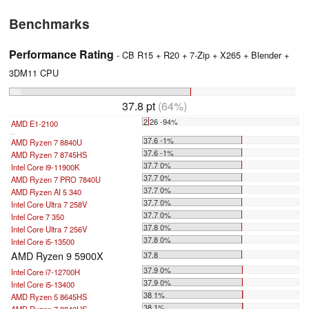
Benchmarks
Performance Rating
- CB R15 + R20 + 7-Zip + X265 + Blender +
3DM11 CPU
37.8 pt
(64%)
2.26 -94%
AMD E1-2100
...
37.6 -1%
AMD Ryzen 7 8840U
37.6 -1%
AMD Ryzen 7 8745HS
37.7 0%
Intel Core i9-11900K
37.7 0%
AMD Ryzen 7 PRO 7840U
37.7 0%
AMD Ryzen AI 5 340
37.7 0%
Intel Core Ultra 7 258V
37.7 0%
Intel Core 7 350
37.8 0%
Intel Core Ultra 7 256V
37.8 0%
Intel Core i5-13500
AMD Ryzen 9 5900X
37.8
37.9 0%
Intel Core i7-12700H
37.9 0%
Intel Core i5-13400
38 1%
AMD Ryzen 5 8645HS
38 1%
AMD Ryzen 7 8840HS