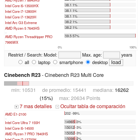
38.1 1%
Intel Core i5-13500HX
38.1 1%
Intel Core i7-12800H
38.1 1%
Intel Core i7-13620H
38.2 1%
Intel Arc G3 Extreme
38.2 1%
AMD Ryzen 5 7640HS
...
59.5 57%
AMD Ryzen Threadripper PRO
7995WX
0%
100%
Restrict / Search:
Model:
Max. age:
years
all
laptop
smartphone
desktop
Cinebench R23
- Cinebench R23 Multi Core
min: 10531 de promedio: 15441 mediana:
16262
(15%)
max: 20634 Points
7 mas detalles
Ocultar tabla de comparación
+
-
202 -99%
AMD E1-2100
...
14965 -3%
Intel Core Ultra 7 155H
15012 -3%
Intel Core i5-14500
15052 -3%
AMD Ryzen 7 PRO 7840HS
15098 -2%
Intel Core i7-13700H