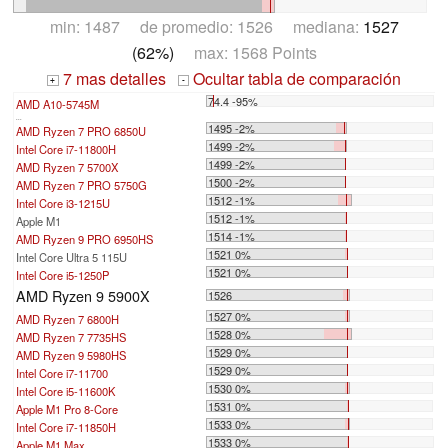
min: 1487 de promedio: 1526 mediana:
1527
(62%)
max: 1568 Points
7 mas detalles
Ocultar tabla de comparación
+
-
74.4 -95%
AMD A10-5745M
...
1495 -2%
AMD Ryzen 7 PRO 6850U
1499 -2%
Intel Core i7-11800H
1499 -2%
AMD Ryzen 7 5700X
1500 -2%
AMD Ryzen 7 PRO 5750G
1512 -1%
Intel Core i3-1215U
1512 -1%
Apple M1
1514 -1%
AMD Ryzen 9 PRO 6950HS
1521 0%
Intel Core Ultra 5 115U
1521 0%
Intel Core i5-1250P
AMD Ryzen 9 5900X
1526
1527 0%
AMD Ryzen 7 6800H
1528 0%
AMD Ryzen 7 7735HS
1529 0%
AMD Ryzen 9 5980HS
1529 0%
Intel Core i7-11700
1530 0%
Intel Core i5-11600K
1531 0%
Apple M1 Pro 8-Core
1533 0%
Intel Core i7-11850H
1533 0%
Apple M1 Max