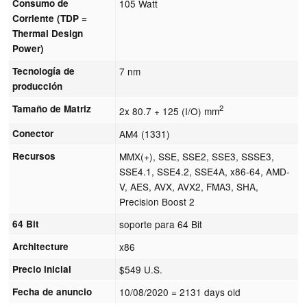
Consumo de
105 Watt
Corriente (TDP =
Thermal Design
Power)
Tecnología de
7 nm
producción
Tamaño de Matriz
2
2x 80.7 + 125 (I/O) mm
Conector
AM4 (1331)
Recursos
MMX(+), SSE, SSE2, SSE3, SSSE3,
SSE4.1, SSE4.2, SSE4A, x86-64, AMD-
V, AES, AVX, AVX2, FMA3, SHA,
Precision Boost 2
64 Bit
soporte para 64 Bit
Architecture
x86
Precio inicial
$549 U.S.
Fecha de anuncio
10/08/2020
= 2131 days old