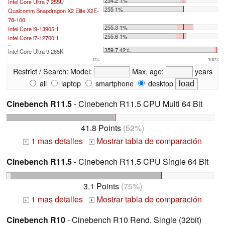
Intel Core Ultra 7 255U
255 1%
Qualcomm Snapdragon X2 Elite X2E-
78-100
255.3 1%
Intel Core i9-13905H
255.6 1%
Intel Core i7-12700H
...
359.7 42%
Intel Core Ultra 9 285K
0%
100%
Restrict / Search:
Model:
Max. age:
years
all
laptop
smartphone
desktop
Cinebench R11.5
- Cinebench R11.5 CPU Multi 64 Bit
41.8 Points
(52%)
1 mas detalles
Mostrar tabla de comparación
+
+
Cinebench R11.5
- Cinebench R11.5 CPU Single 64 Bit
3.1 Points
(75%)
1 mas detalles
Mostrar tabla de comparación
+
+
Cinebench R10
- Cinebench R10 Rend. Single (32bit)