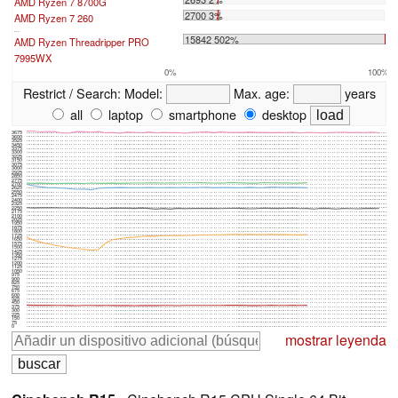
AMD Ryzen 7 8700G
2700 3%
AMD Ryzen 7 260
...
15842 502%
AMD Ryzen Threadripper PRO
7995WX
0%
100%
Restrict / Search:
Model:
Max. age:
years
all
laptop
smartphone
desktop
3675
3600
3525
3450
3375
3300
3225
3150
3075
3000
2925
2850
2775
2700
2625
2550
2475
2400
2325
2250
2175
2100
2025
1950
1875
1800
1725
1650
1575
1500
1425
1350
1275
1200
1125
1050
975
900
825
750
675
600
525
450
375
300
225
150
75
0
mostrar leyenda