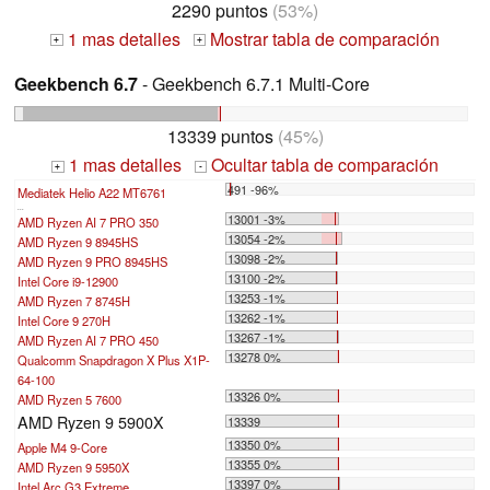
2290 puntos
(53%)
1 mas detalles
Mostrar tabla de comparación
+
+
Geekbench 6.7
- Geekbench 6.7.1 Multi-Core
13339 puntos
(45%)
1 mas detalles
Ocultar tabla de comparación
+
-
491 -96%
Mediatek Helio A22 MT6761
...
13001 -3%
AMD Ryzen AI 7 PRO 350
13054 -2%
AMD Ryzen 9 8945HS
13098 -2%
AMD Ryzen 9 PRO 8945HS
13100 -2%
Intel Core i9-12900
13253 -1%
AMD Ryzen 7 8745H
13262 -1%
Intel Core 9 270H
13267 -1%
AMD Ryzen AI 7 PRO 450
13278 0%
Qualcomm Snapdragon X Plus X1P-
64-100
13326 0%
AMD Ryzen 5 7600
AMD Ryzen 9 5900X
13339
13350 0%
Apple M4 9-Core
13355 0%
AMD Ryzen 9 5950X
13397 0%
Intel Arc G3 Extreme