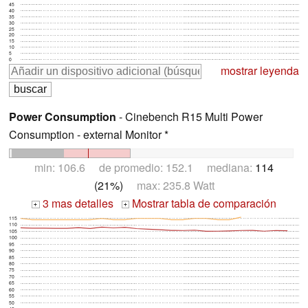
45
40
35
30
25
20
15
10
5
0
mostrar leyenda
Power Consumption
- Cinebench R15 Multi Power
Consumption - external Monitor *
min: 106.6 de promedio: 152.1 mediana:
114
(21%)
max: 235.8 Watt
3 mas detalles
Mostrar tabla de comparación
+
+
115
110
105
100
95
90
85
80
75
70
65
60
55
50