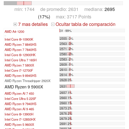
min: 1744 de promedio: 2631 mediana:
2695
(17%)
max: 3717 Points
7 mas detalles
Ocultar tabla de comparación
+
-
31 -99%
AMD A4-1200
...
2555 -3%
Intel Core i9-10900K
2563 -3%
AMD Ryzen 7 8845HS
2571 -2%
AMD Ryzen 7 7840HS
2580 -2%
Intel Core i9-12900HK
2583 -2%
Intel Core Ultra 7 165H
2609 -1%
AMD Ryzen 7 5800X
2610 -1%
Intel Core i7-12700F
2614 -1%
AMD Ryzen 9 8945HS
2628 0%
AMD Ryzen Threadripper 2920X
AMD Ryzen 9 5900X
2631
2657 1%
AMD Ryzen AI 7 450
2660 1%
Intel Core Ultra 5 225F
2660 1%
AMD Ryzen 9 7940HS
2673 2%
AMD Ryzen AI 9 465
2676 2%
Intel Core i9-13900H
2679 2%
Intel Core i7-12850HX
2691 2%
AMD Ryzen 5 9600X
2693 2%