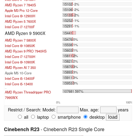
15102 -2%
AMD Ryzen 7 7840S
15106 -2%
Apple M3 Pro 12-Core
15133 -2%
Intel Core i9-12900H
15252 -1%
AMD Ryzen 5 7600X
15291 -1%
Intel Core i7-12700F
AMD Ryzen 9 5900X
15441
15476 0%
AMD Ryzen 7 5800X
15538 1%
Intel Core i9-10850K
15603 1%
AMD Ryzen 9 PRO 7940HS
15811 2%
Intel Core i7-12700H
15821 2%
Intel Core i9-10900K
15870 3%
AMD Ryzen AI 7 350
15893 3%
Apple M5 10-Core
15911 3%
Intel Core i5-13400F
15953 3%
Intel Core i5-13400
...
107681 597%
AMD Ryzen Threadripper PRO
7995WX
0%
100%
Restrict / Search:
Model:
Max. age:
years
all
laptop
smartphone
desktop
Cinebench R23
- Cinebench R23 Single Core