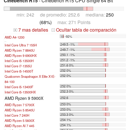
Cinebench R15
- Cinebench R15 CPU Single 64 Bit
min: 242 de promedio: 252.6 mediana:
250
(68%)
max: 271 Points
7 mas detalles
Ocultar tabla de comparación
+
-
19 -92%
AMD A4-1200
...
249.5 -1%
Intel Core Ultra 7 155H
249.7 -1%
AMD Ryzen 7 8840U
250.1 -1%
AMD Ryzen 9 6900HX
251.2 -1%
Intel Core i5-13500H
251.6 0%
Intel Core i7-1355U
252 0%
Intel Core i5-14500T
252 0%
Qualcomm Snapdragon X Elite X1E-
84-100
252 0%
Intel Core i5-13400F
252.3 0%
Intel Core i5-13500HX
AMD Ryzen 9 5900X
252.6
253 0%
AMD Ryzen 7 5700X
253 0%
AMD Ryzen 5 8540U
253.3 0%
Intel Core 7 240H
254 1%
AMD Ryzen 5 5600X
254 1%
AMD Ryzen AI 7 445
254.2 1%