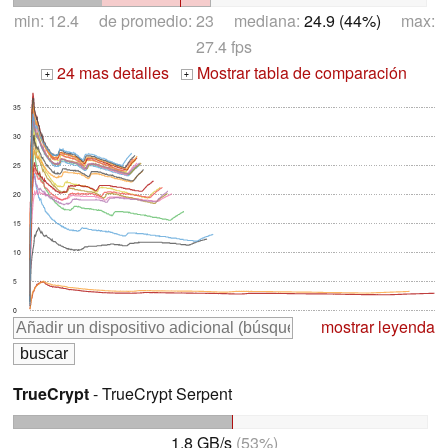
min: 12.4 de promedio: 23 mediana:
24.9 (44%)
max:
27.4 fps
24 mas detalles
Mostrar tabla de comparación
+
+
35
30
25
20
15
10
5
0
mostrar leyenda
TrueCrypt
- TrueCrypt Serpent
1.8 GB/s
(53%)