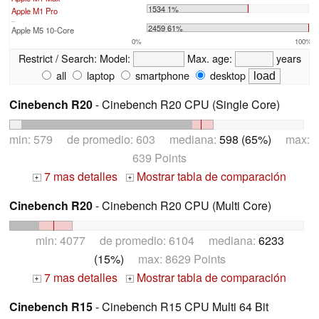
1534 1%
Apple M1 Pro
...
2459 61%
Apple M5 10-Core
0%
100%
Restrict / Search:
Model:
Max. age:
years
all
laptop
smartphone
desktop
Cinebench R20
- Cinebench R20 CPU (Single Core)
min: 579 de promedio: 603 mediana:
598 (65%)
max:
639 Points
7 mas detalles
Mostrar tabla de comparación
+
+
Cinebench R20
- Cinebench R20 CPU (Multi Core)
min: 4077 de promedio: 6104 mediana:
6233
(15%)
max: 8629 Points
7 mas detalles
Mostrar tabla de comparación
+
+
Cinebench R15
- Cinebench R15 CPU Multi 64 Bit