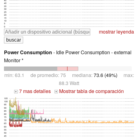
45
40
35
30
25
20
15
10
5
0
mostrar leyenda
Power Consumption
- Idle Power Consumption - external
Monitor *
min: 63.1 de promedio: 75 mediana:
73.6 (49%)
max:
88.3 Watt
7 mas detalles
Mostrar tabla de comparación
+
+
105
100
95
90
85
80
75
70
65
60
55
50
45