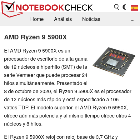
Home
Análisis
Noticias
...
FAQ/Técnica
Biblioteca
AMD Ryzen 9 5900X
Orientación para la Compra
Busca
El AMD Ryzen 9 5900X es un
procesador de escritorio de alta gama
Contacto
de 12 núcleos e hiperhilo (SMT) de la
serie Vermeer que puede procesar 24
hilos simultáneamente. Presentado el
8 de octubre de 2020, el Ryzen 9 5900X es el procesador
de 12 núcleos más rápido y está especificado a 105
vatios TDP. El modelo superior, el AMD Ryzen 9 5950X,
ofrece aún más potencia y al mismo tiempo ofrece otros 4
núcleos y 8 hilos.
El Ryzen 9 5900X reloj con reloj base de 3,7 GHz y