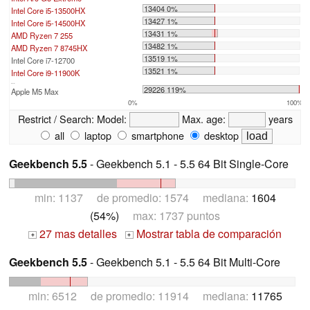
13404 0%
Intel Core i5-13500HX
13427 1%
Intel Core i5-14500HX
13431 1%
AMD Ryzen 7 255
13482 1%
AMD Ryzen 7 8745HX
13519 1%
Intel Core i7-12700
13521 1%
Intel Core i9-11900K
...
29226 119%
Apple M5 Max
0%
100%
Restrict / Search:
Model:
Max. age:
years
all
laptop
smartphone
desktop
Geekbench 5.5
- Geekbench 5.1 - 5.5 64 Bit Single-Core
min: 1137 de promedio: 1574 mediana:
1604
(54%)
max: 1737 puntos
27 mas detalles
Mostrar tabla de comparación
+
+
Geekbench 5.5
- Geekbench 5.1 - 5.5 64 Bit Multi-Core
min: 6512 de promedio: 11914 mediana:
11765