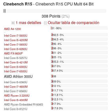
Cinebench R15
- Cinebench R15 CPU Multi 64 Bit
308 Points
(2%)
1 mas detalles
Ocultar tabla de comparación
+
-
31 -90%
AMD A4-1200
...
292.5 -5%
Intel Core i7-5600U
294.5 -4%
Intel Core i5-4200M
296 -4%
Intel Core i7-5650U
298 -3%
Intel Core i5-6260U
301 -2%
AMD FX-9830P
305 -1%
Intel Core i5-5257U
305.3 -1%
Intel Core i5-4210M
307 0%
Intel Core i5-6300U
307.4 0%
Intel Core i7-6500U
AMD Athlon 300U
308
309 0%
Intel Core i5-6360U
310 1%
Intel Core i7-4600M
311.7 1%
Intel Core i7-6560U
311.8 1%
AMD Ryzen 3 2200U
312.3 1%
Intel Core i5-4300M
317 3%
AMD Ryzen Embedded R1606G
317.6 3%
Intel Core i3-8121U