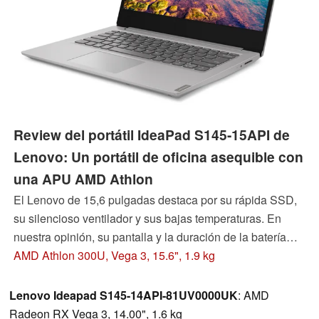
Review del portátil IdeaPad S145-15API de
Lenovo: Un portátil de oficina asequible con
una APU AMD Athlon
El Lenovo de 15,6 pulgadas destaca por su rápida SSD,
su silencioso ventilador y sus bajas temperaturas. En
nuestra opinión, su pantalla y la duración de la batería
son puntos débiles. Sin embargo, el portátil no le hará un
AMD Athlon 300U, Vega 3, 15.6", 1.9 kg
gran agujero en el bolsillo a unos 300 euros.
Lenovo Ideapad S145-14API-81UV0000UK
: AMD
Radeon RX Vega 3, 14.00", 1.6 kg