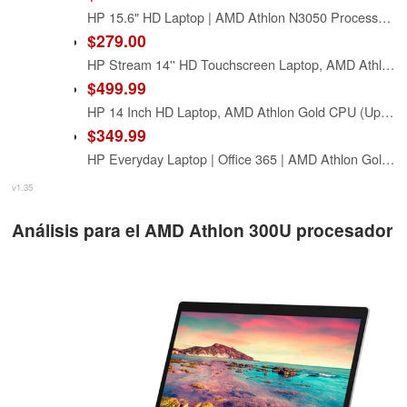
HP 15.6" HD Laptop | AMD Athlon N3050 Processor| AMD Radeon Graphics| Mouse | Sleeve | Microsoft 365 | 4GB RAM | 128GB SSD |Windows 10 S |
$279.00
HP Stream 14'' HD Touchscreen Laptop, AMD Athlon 3050U, 4GB DDR4, 64GB eMMC, Bluetooth, Webcam, HDMI, 1-Year Office 365, Windows 10 Home in S Mode with Accessories
$499.99
HP 14 Inch HD Laptop, AMD Athlon Gold CPU (Up to 3.3 GHz), 16GB DDR4 RAM, 512GB SSD, AMD Radeon Graphics, Windows 11, USB Type-C 5Gbps, 1Y Microsoft 365
$349.99
HP Everyday Laptop | Office 365 | AMD Athlon Gold 3150 Processor | 11.5 HRs Battery | 8GB RAM, 128GB SSD | Copilot AI Windows 11 w/o Mouse
v1.35
Análisis para el AMD Athlon 300U procesador