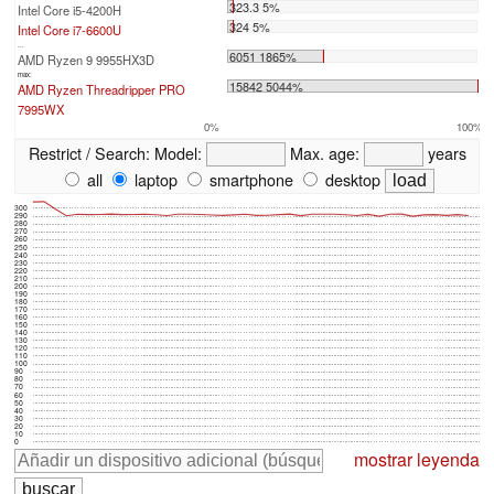
323.3 5%
Intel Core i5-4200H
324 5%
Intel Core i7-6600U
...
6051 1865%
AMD Ryzen 9 9955HX3D
max:
15842 5044%
AMD Ryzen Threadripper PRO
7995WX
0%
100%
Restrict / Search:
Model:
Max. age:
years
all
laptop
smartphone
desktop
300
290
280
270
260
250
240
230
220
210
200
190
180
170
160
150
140
130
120
110
100
90
80
70
60
50
40
30
20
10
0
mostrar leyenda