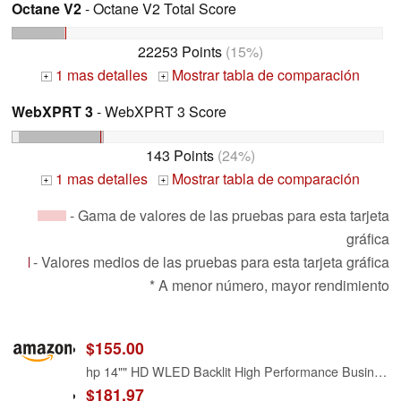
Octane V2
- Octane V2 Total Score
22253 Points
(15%)
1 mas detalles
Mostrar tabla de comparación
+
+
WebXPRT 3
- WebXPRT 3 Score
143 Points
(24%)
1 mas detalles
Mostrar tabla de comparación
+
+
- Gama de valores de las pruebas para esta tarjeta
gráfica
- Valores medios de las pruebas para esta tarjeta gráfica
* A menor número, mayor rendimiento
$155.00
hp 14"" HD WLED Backlit High Performance Business Laptop, AMD Athlon Silver 3050U up to 3.2GHz, 4GB DDR4, 128GB SSD, Wireless-AC, HDMI, Bluetooth, Webcam, SD Card Reader, Windows 10 S, Black
$181.97