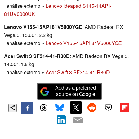
análise externo
»
Lenovo Ideapad S145-14API-
81UV0000UK
Lenovo V155-15API 81V5000YGE
: AMD Radeon RX
Vega 3, 15.60", 2.2 kg
análise externo
»
Lenovo V155-15API 81V5000YGE
Acer Swift 3 SF314-41-R80D
: AMD Radeon RX Vega 3,
14.00", 1.5 kg
análise externo
»
Acer Swift 3 SF314-41-R80D
Add as a preferred
source on Google