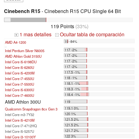
Cinebench R15
- Cinebench R15 CPU Single 64 Bit
119 Points
(33%)
1 mas detalles
Ocultar tabla de comparación
+
-
19 -84%
AMD A4-1200
...
117 -2%
Intel Pentium Silver N6005
117 -2%
AMD Athlon Gold 3150U
117 -2%
Intel Core i5-6198DU
117 -2%
Intel Core i5-6260U
117.5 -1%
Intel Core i5-4200M
118 -1%
Intel Core i7-4550U
118.1 -1%
Intel Core i7-5500U
118.3 -1%
Intel Core i5-6300U
118.4 -1%
Intel Core i7-4600U
AMD Athlon 300U
119
119.1 0%
Qualcomm Snapdragon 8cx Gen 3
120 1%
Intel Core m3-7Y32
121.5 2%
Intel Core i5-4210M
121.5 2%
Intel Core i7-4712HQ
121.7 2%
Intel Core i5-5257U
122 3%
Intel Core i3-10100Y