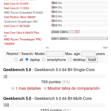
1889 3%
Intel Core i3-10100Y
1894 3%
Intel Core i3-1110G4
1903 3%
AMD Ryzen Embedded R1606G
1912 4%
Intel Pentium Silver N6000
1923 5%
Qualcomm Snapdragon 850
1928 5%
Intel Core i7-2675QM
...
25396 1280%
Intel Core Ultra 9 290HX Plus
max:
55811 2933%
AMD Ryzen Threadripper PRO
7995WX
0%
100%
Restrict / Search:
Model:
Max. age:
years
all
laptop
smartphone
desktop
Geekbench 5.0
- Geekbench 5.0 64 Bit Single-Core
765 puntos
(3%)
1 mas detalles
Mostrar tabla de comparación
+
+
Geekbench 5.0
- Geekbench 5.0 64 Bit Multi-Core
1552 puntos
(5%)