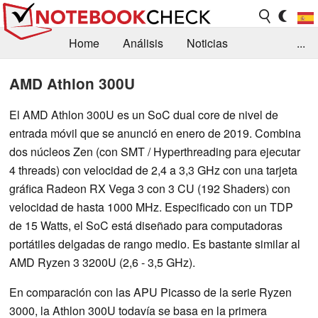
Home
Análisis
Noticias
...
FAQ/Técnica
Biblioteca
AMD Athlon 300U
Orientación para la Compra
Busca
El AMD Athlon 300U es un SoC dual core de nivel de
entrada móvil que se anunció en enero de 2019. Combina
Contacto
dos núcleos Zen (con SMT / Hyperthreading para ejecutar
4 threads) con velocidad de 2,4 a 3,3 GHz con una tarjeta
gráfica Radeon RX Vega 3 con 3 CU (192 Shaders) con
velocidad de hasta 1000 MHz. Especificado con un TDP
de 15 Watts, el SoC está diseñado para computadoras
portátiles delgadas de rango medio. Es bastante similar al
AMD Ryzen 3 3200U (2,6 - 3,5 GHz).
En comparación con las APU Picasso de la serie Ryzen
3000, la Athlon 300U todavía se basa en la primera