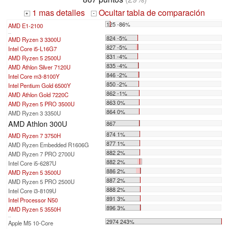
1 mas detalles
Ocultar tabla de comparación
+
-
125 -86%
AMD E1-2100
...
824 -5%
AMD Ryzen 3 3300U
827 -5%
Intel Core i5-L16G7
831 -4%
AMD Ryzen 5 2500U
835 -4%
AMD Athlon Silver 7120U
846 -2%
Intel Core m3-8100Y
850 -2%
Intel Pentium Gold 6500Y
862 -1%
AMD Athlon Gold 7220C
863 0%
AMD Ryzen 5 PRO 3500U
864 0%
AMD Ryzen 3 3350U
AMD Athlon 300U
867
874 1%
AMD Ryzen 7 3750H
877 1%
AMD Ryzen Embedded R1606G
882 2%
AMD Ryzen 7 PRO 2700U
882 2%
Intel Core i5-6287U
886 2%
AMD Ryzen 5 3500U
887 2%
AMD Ryzen 5 PRO 2500U
888 2%
Intel Core i3-8109U
891 3%
Intel Processor N50
896 3%
AMD Ryzen 5 3550H
...
2974 243%
Apple M5 10-Core