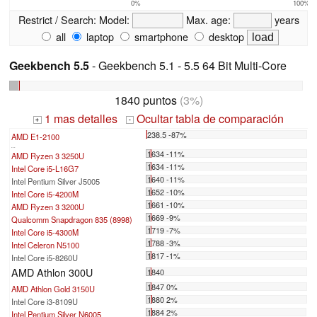
0%
100%
Restrict / Search:
Model:
Max. age:
years
all
laptop
smartphone
desktop
Geekbench 5.5
- Geekbench 5.1 - 5.5 64 Bit Multi-Core
1840 puntos
(3%)
1 mas detalles
Ocultar tabla de comparación
+
-
238.5 -87%
AMD E1-2100
...
1634 -11%
AMD Ryzen 3 3250U
1634 -11%
Intel Core i5-L16G7
1640 -11%
Intel Pentium Silver J5005
1652 -10%
Intel Core i5-4200M
1661 -10%
AMD Ryzen 3 3200U
1669 -9%
Qualcomm Snapdragon 835 (8998)
1719 -7%
Intel Core i5-4300M
1788 -3%
Intel Celeron N5100
1817 -1%
Intel Core i5-8260U
AMD Athlon 300U
1840
1847 0%
AMD Athlon Gold 3150U
1880 2%
Intel Core i3-8109U
1884 2%
Intel Pentium Silver N6005