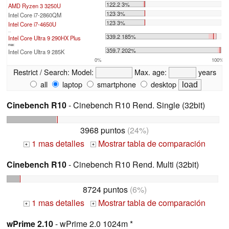
122.2 3%
AMD Ryzen 3 3250U
123 3%
Intel Core i7-2860QM
123 3%
Intel Core i7-4650U
...
339.2 185%
Intel Core Ultra 9 290HX Plus
max:
359.7 202%
Intel Core Ultra 9 285K
0%
100%
Restrict / Search:
Model:
Max. age:
years
all
laptop
smartphone
desktop
Cinebench R10
- Cinebench R10 Rend. Single (32bit)
3968 puntos
(24%)
1 mas detalles
Mostrar tabla de comparación
+
+
Cinebench R10
- Cinebench R10 Rend. Multi (32bit)
8724 puntos
(6%)
1 mas detalles
Mostrar tabla de comparación
+
+
wPrime 2.10
- wPrime 2.0 1024m *