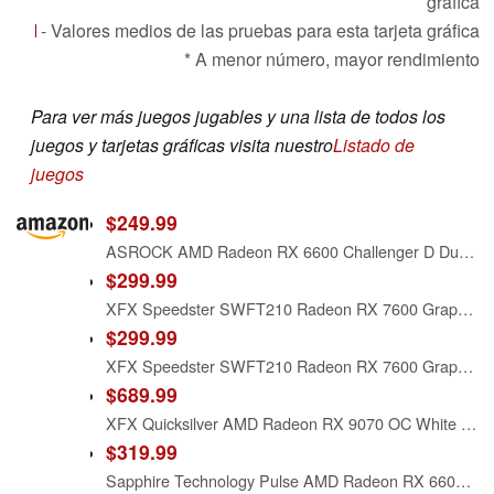
gráfica
- Valores medios de las pruebas para esta tarjeta gráfica
* A menor número, mayor rendimiento
Para ver más juegos jugables y una lista de todos los
juegos y tarjetas gráficas visita nuestro
Listado de
juegos
$249.99
ASROCK AMD Radeon RX 6600 Challenger D Dual Fan 8GB GDDR6 PCIE 4.0 Graphics Card
$299.99
XFX Speedster SWFT210 Radeon RX 7600 Graphics Card with 8GB GDDR6 HDMI 3xDP, AMD RDNA 3 RX-76PSWFTFA
$299.99
XFX Speedster SWFT210 Radeon RX 7600 Graphics Card with 8GB GDDR6 HDMI 3xDP, AMD RDNA 3 RX-76PSWFTFY
$689.99
XFX Quicksilver AMD Radeon RX 9070 OC White Gaming Edition with 16GB GDDR6 HDMI 3xDP, AMD RDNA 4 RX-97QICKBW9
$319.99
Sapphire Technology Pulse AMD Radeon RX 6600 XT Gaming Graphics Card with 8GB GDDR6, AMD RDNA 2 (11309-03-20G) (Renewed)