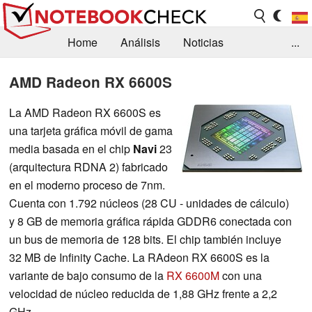
Home
Análisis
Noticias
...
FAQ/Técnica
Biblioteca
AMD Radeon RX 6600S
Orientación para la Compra
Busca
La AMD Radeon RX 6600S es
una tarjeta gráfica móvil de gama
Contacto
media basada en el chip
Navi
23
(arquitectura RDNA 2) fabricado
en el moderno proceso de 7nm.
Cuenta con 1.792 núcleos (28 CU - unidades de cálculo)
y 8 GB de memoria gráfica rápida GDDR6 conectada con
un bus de memoria de 128 bits. El chip también incluye
32 MB de Infinity Cache. La RAdeon RX 6600S es la
variante de bajo consumo de la
RX 6600M
con una
velocidad de núcleo reducida de 1,88 GHz frente a 2,2
GHz.