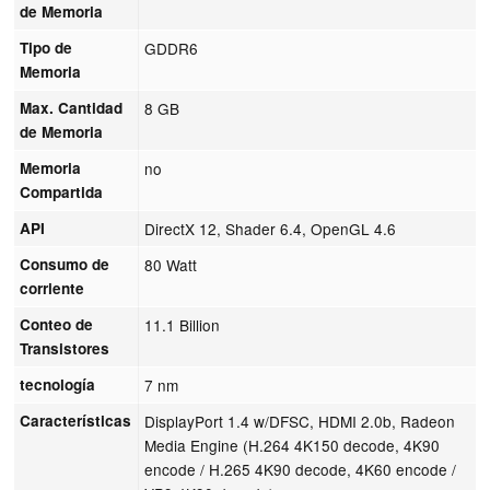
de Memoria
Tipo de
GDDR6
Memoria
Max. Cantidad
8 GB
de Memoria
Memoria
no
Compartida
API
DirectX 12, Shader 6.4, OpenGL 4.6
Consumo de
80 Watt
corriente
Conteo de
11.1 Billion
Transistores
tecnología
7 nm
Características
DisplayPort 1.4 w/DFSC, HDMI 2.0b, Radeon
Media Engine (H.264 4K150 decode, 4K90
encode / H.265 4K90 decode, 4K60 encode /