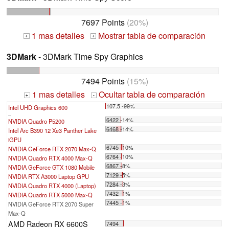
7697 Points
(20%)
1 mas detalles
Mostrar tabla de comparación
+
+
3DMark
- 3DMark Time Spy Graphics
7494 Points
(15%)
1 mas detalles
Ocultar tabla de comparación
+
-
107.5 -99%
Intel UHD Graphics 600
...
6422 -14%
NVIDIA Quadro P5200
6468 -14%
Intel Arc B390 12 Xe3 Panther Lake
iGPU
6745 -10%
NVIDIA GeForce RTX 2070 Max-Q
6764 -10%
NVIDIA Quadro RTX 4000 Max-Q
6867 -8%
NVIDIA GeForce GTX 1080 Mobile
7129 -5%
NVIDIA RTX A3000 Laptop GPU
7284 -3%
NVIDIA Quadro RTX 4000 (Laptop)
7432 -1%
NVIDIA Quadro RTX 5000 Max-Q
7445 -1%
NVIDIA GeForce RTX 2070 Super
Max-Q
AMD Radeon RX 6600S
7494