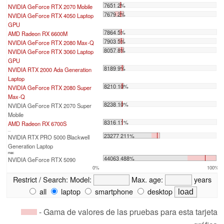
7651 2%
NVIDIA GeForce RTX 2070 Mobile
7679 2%
NVIDIA GeForce RTX 4050 Laptop
GPU
7864 5%
AMD Radeon RX 6600M
7903 5%
NVIDIA GeForce RTX 2080 Max-Q
8057 8%
NVIDIA GeForce RTX 3060 Laptop
GPU
8189 9%
NVIDIA RTX 2000 Ada Generation
Laptop
8210 10%
NVIDIA GeForce RTX 2080 Super
Max-Q
8238 10%
NVIDIA GeForce RTX 2070 Super
Mobile
8316 11%
AMD Radeon RX 6700S
...
23277 211%
NVIDIA RTX PRO 5000 Blackwell
Generation Laptop
max:
44063 488%
NVIDIA GeForce RTX 5090
0%
100%
Restrict / Search:
Model:
Max. age:
years
all
laptop
smartphone
desktop
- Gama de valores de las pruebas para esta tarjeta