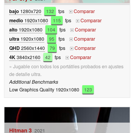
bajo
1280x720
132
fps
Comparar
+
medio
1920x1080
115
fps
Comparar
+
alto
1920x1080
104
fps
Comparar
+
ultra
1920x1080
95
fps
Comparar
+
QHD
2560x1440
79
fps
Comparar
+
4K
3840x2160
42
fps
Comparar
+
» Jugable con todos los portátiles probados en ajustes
de detalle ultra.
Additional Benchmarks
Low Graphics Quality 1920x1080
123
Hitman 3
2021