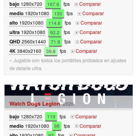
bajo
1280x720
167.6
fps
Comparar
+
medio
1920x1080
130
fps
Comparar
+
alto
1920x1080
114.8
fps
Comparar
+
ultra
1920x1080
92.2
fps
Comparar
+
QHD
2560x1440
71.9
fps
Comparar
+
4K
3840x2160
39.8
fps
Comparar
+
» Jugable con todos los portátiles probados en ajustes
de detalle ultra.
Watch Dogs Legion
2020
bajo
1280x720
119
fps
Comparar
+
medio
1920x1080
98
fps
Comparar
+
alto
1920x1080
93
fps
Comparar
+