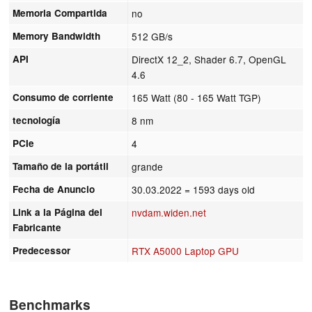
Memoria Compartida
no
Memory Bandwidth
512 GB/s
API
DirectX 12_2, Shader 6.7, OpenGL
4.6
Consumo de corriente
165 Watt (80 - 165 Watt TGP)
tecnología
8 nm
PCIe
4
Tamaño de la portátil
grande
Fecha de Anuncio
30.03.2022
= 1593 days old
Link a la Página del
nvdam.widen.net
Fabricante
Predecessor
RTX A5000 Laptop GPU
Benchmarks