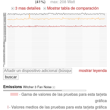
(41%)
max: 208 Watt
3 mas detalles
Mostrar tabla de comparación
+
+
210
205
200
195
190
185
180
175
170
165
160
155
150
145
140
135
130
125
120
115
110
105
100
95
90
85
80
75
70
65
60
55
50
45
40
35
30
25
20
15
10
5
0
mostrar leyenda
Emissions
Witcher 3 Fan Noise
+
- Gama de valores de las pruebas para esta tarjeta
gráfica
- Valores medios de las pruebas para esta tarjeta gráfica