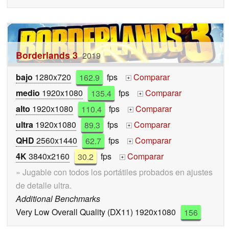
Borderlands 3
2019
bajo
1280x720
162.9
fps
Comparar
+
medio
1920x1080
135.4
fps
Comparar
+
alto
1920x1080
110.4
fps
Comparar
+
ultra
1920x1080
89.3
fps
Comparar
+
QHD
2560x1440
62.7
fps
Comparar
+
4K
3840x2160
30.2
fps
Comparar
+
» Jugable con todos los portátiles probados en ajustes
de detalle ultra.
Additional Benchmarks
Very Low Overall Quality (DX11) 1920x1080
156