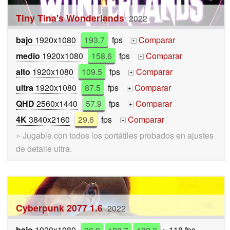
Tiny Tina's Wonderlands
2022
bajo
1920x1080
193.7
fps
Comparar
+
medio
1920x1080
158.6
fps
Comparar
+
alto
1920x1080
109.5
fps
Comparar
+
ultra
1920x1080
87.5
fps
Comparar
+
QHD
2560x1440
57.9
fps
Comparar
+
4K
3840x2160
29.6
fps
Comparar
+
» Jugable con todos los portátiles probados en ajustes
de detalle ultra.
Cyberpunk 2077 1.6
2022
bajo
1920x1080
93.9
128.7
132.3
~ 118 fps