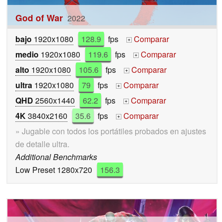
God of War
2022
bajo
1920x1080
128.9
fps
Comparar
+
medio
1920x1080
119.6
fps
Comparar
+
alto
1920x1080
105.6
fps
Comparar
+
ultra
1920x1080
79
fps
Comparar
+
QHD
2560x1440
62.2
fps
Comparar
+
4K
3840x2160
35.6
fps
Comparar
+
» Jugable con todos los portátiles probados en ajustes
de detalle ultra.
Additional Benchmarks
Low Preset 1280x720
156.3