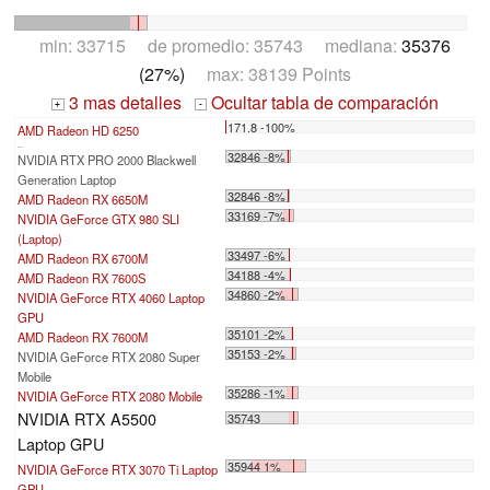
min: 33715 de promedio: 35743 mediana:
35376
(27%)
max: 38139 Points
3 mas detalles
Ocultar tabla de comparación
+
-
171.8 -100%
AMD Radeon HD 6250
...
32846 -8%
NVIDIA RTX PRO 2000 Blackwell
Generation Laptop
32846 -8%
AMD Radeon RX 6650M
33169 -7%
NVIDIA GeForce GTX 980 SLI
(Laptop)
33497 -6%
AMD Radeon RX 6700M
34188 -4%
AMD Radeon RX 7600S
34860 -2%
NVIDIA GeForce RTX 4060 Laptop
GPU
35101 -2%
AMD Radeon RX 7600M
35153 -2%
NVIDIA GeForce RTX 2080 Super
Mobile
35286 -1%
NVIDIA GeForce RTX 2080 Mobile
NVIDIA RTX A5500
35743
Laptop GPU
35944 1%
NVIDIA GeForce RTX 3070 Ti Laptop
GPU