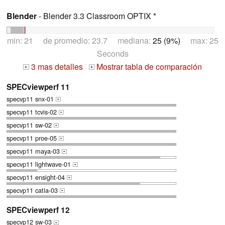
Blender
- Blender 3.3 Classroom OPTIX *
min: 21 de promedio: 23.7 mediana:
25 (9%)
max: 25
Seconds
3 mas detalles
Mostrar tabla de comparación
+
+
SPECviewperf 11
specvp11 snx-01
+
specvp11 tcvis-02
+
specvp11 sw-02
+
specvp11 proe-05
+
specvp11 maya-03
+
specvp11 lightwave-01
+
specvp11 ensight-04
+
specvp11 catia-03
+
SPECviewperf 12
specvp12 sw-03
+