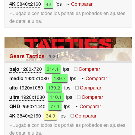
4K
3840x2160
42
fps
Comparar
+
» Jugable con todos los portátiles probados en ajustes
de detalle ultra.
Gears Tactics
2020
bajo
1280x720
314.1
fps
Comparar
+
medio
1920x1080
189.7
fps
Comparar
+
alto
1920x1080
139.2
fps
Comparar
+
ultra
1920x1080
110.1
fps
Comparar
+
QHD
2560x1440
77.1
fps
Comparar
+
4K
3840x2160
34.9
fps
Comparar
+
» Jugable con todos los portátiles probados en ajustes
de detalle ultra.