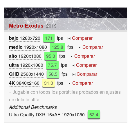
Metro Exodus
2019
bajo
1280x720
171
fps
Comparar
+
medio
1920x1080
125.8
fps
Comparar
+
alto
1920x1080
95.3
fps
Comparar
+
ultra
1920x1080
75.7
fps
Comparar
+
QHD
2560x1440
58.5
fps
Comparar
+
4K
3840x2160
31.3
fps
Comparar
+
» Jugable con todos los portátiles probados en ajustes
de detalle ultra.
Additional Benchmarks
Ultra Quality DXR 16xAF 1920x1080
63.4