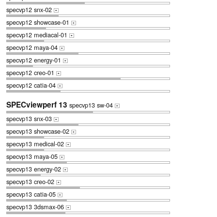
specvp12 snx-02
+
specvp12 showcase-01
+
specvp12 mediacal-01
+
specvp12 maya-04
+
specvp12 energy-01
+
specvp12 creo-01
+
specvp12 catia-04
+
SPECviewperf 13
specvp13 sw-04
+
specvp13 snx-03
+
specvp13 showcase-02
+
specvp13 medical-02
+
specvp13 maya-05
+
specvp13 energy-02
+
specvp13 creo-02
+
specvp13 catia-05
+
specvp13 3dsmax-06
+