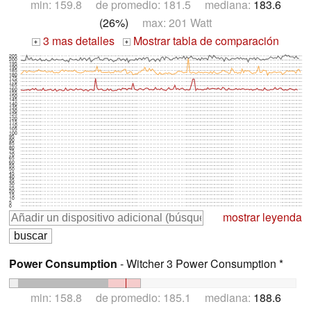
min: 159.8 de promedio: 181.5 mediana:
183.6
(26%)
max: 201 Watt
3 mas detalles
Mostrar tabla de comparación
+
+
205
200
195
190
185
180
175
170
165
160
155
150
145
140
135
130
125
120
115
110
105
100
95
90
85
80
75
70
65
60
55
50
45
40
35
30
25
20
15
10
5
0
mostrar leyenda
Power Consumption
- Witcher 3 Power Consumption *
min: 158.8 de promedio: 185.1 mediana:
188.6