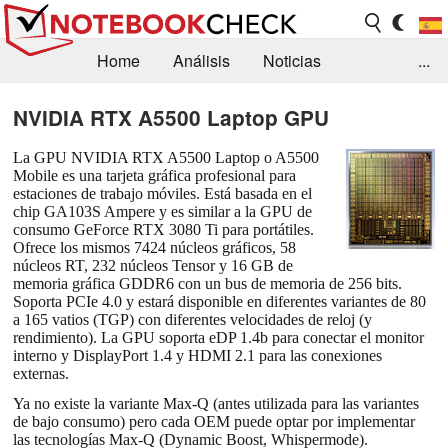
Home
Análisis
Noticias
...
FAQ/Técnica
Biblioteca
NVIDIA RTX A5500 Laptop GPU
Orientación para la Compra
Busca
La GPU NVIDIA RTX A5500 Laptop o A5500
Mobile es una tarjeta gráfica profesional para
Contacto
estaciones de trabajo móviles. Está basada en el
chip GA103S Ampere y es similar a la GPU de
consumo GeForce RTX 3080 Ti para portátiles.
Ofrece los mismos 7424 núcleos gráficos, 58
núcleos RT, 232 núcleos Tensor y 16 GB de
memoria gráfica GDDR6 con un bus de memoria de 256 bits.
Soporta PCIe 4.0 y estará disponible en diferentes variantes de 80
a 165 vatios (TGP) con diferentes velocidades de reloj (y
rendimiento). La GPU soporta eDP 1.4b para conectar el monitor
interno y DisplayPort 1.4 y HDMI 2.1 para las conexiones
externas.
Ya no existe la variante Max-Q (antes utilizada para las variantes
de bajo consumo) pero cada OEM puede optar por implementar
las tecnologías Max-Q (Dynamic Boost, Whispermode).