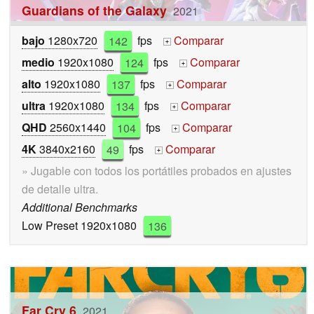
Guardians of the Galaxy
2021
bajo
1280x720
142
fps
Comparar
+
medio
1920x1080
124
fps
Comparar
+
alto
1920x1080
137
fps
Comparar
+
ultra
1920x1080
134
fps
Comparar
+
QHD
2560x1440
104
fps
Comparar
+
4K
3840x2160
49
fps
Comparar
+
» Jugable con todos los portátiles probados en ajustes
de detalle ultra.
Additional Benchmarks
Low Preset 1920x1080
136
Far Cry 6
2021