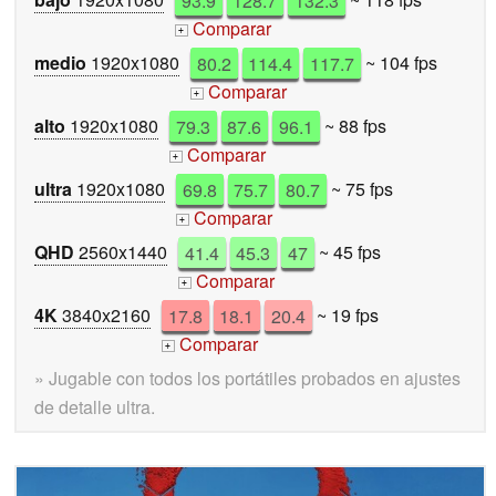
Comparar
+
medio
1920x1080
80.2
114.4
117.7
~ 104 fps
Comparar
+
alto
1920x1080
79.3
87.6
96.1
~ 88 fps
Comparar
+
ultra
1920x1080
69.8
75.7
80.7
~ 75 fps
Comparar
+
QHD
2560x1440
41.4
45.3
47
~ 45 fps
Comparar
+
4K
3840x2160
17.8
18.1
20.4
~ 19 fps
Comparar
+
» Jugable con todos los portátiles probados en ajustes
de detalle ultra.