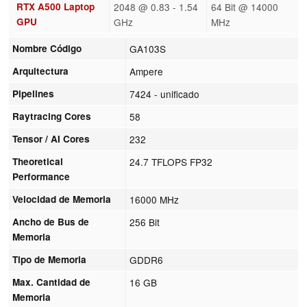
RTX A500 Laptop
2048 @ 0.83 - 1.54
64 Bit @ 14000
GPU
GHz
MHz
Nombre Código
GA103S
Arquitectura
Ampere
Pipelines
7424 - unificado
Raytracing Cores
58
Tensor / AI Cores
232
Theoretical
24.7 TFLOPS FP32
Performance
Velocidad de Memoria
16000 MHz
Ancho de Bus de
256 Bit
Memoria
Tipo de Memoria
GDDR6
Max. Cantidad de
16 GB
Memoria