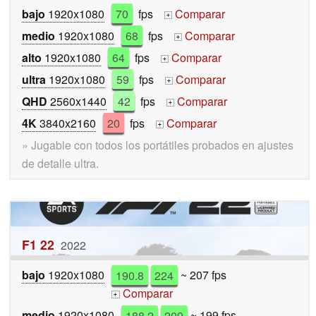
bajo
1920x1080
70
fps
Comparar
+
medio
1920x1080
68
fps
Comparar
+
alto
1920x1080
64
fps
Comparar
+
ultra
1920x1080
59
fps
Comparar
+
QHD
2560x1440
42
fps
Comparar
+
4K
3840x2160
20
fps
Comparar
+
» Jugable con todos los portátiles probados en ajustes
de detalle ultra.
F1 22
2022
bajo
1920x1080
190.8
224
~ 207 fps
Comparar
+
medio
1920x1080
188.2
209
~ 199 fps