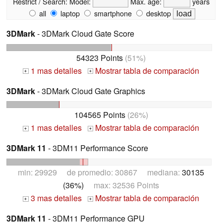
Restrict / Search:
Model:
Max. age:
years
all
laptop
smartphone
desktop
3DMark
- 3DMark Cloud Gate Score
54323 Points
(51%)
1 mas detalles
Mostrar tabla de comparación
+
+
3DMark
- 3DMark Cloud Gate Graphics
104565 Points
(26%)
1 mas detalles
Mostrar tabla de comparación
+
+
3DMark 11
- 3DM11 Performance Score
min: 29929 de promedio: 30867 mediana:
30135
(36%)
max: 32536 Points
3 mas detalles
Mostrar tabla de comparación
+
+
3DMark 11
- 3DM11 Performance GPU