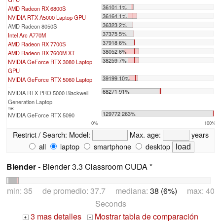
36101 1%
AMD Radeon RX 6800S
36164 1%
NVIDIA RTX A5000 Laptop GPU
36323 2%
AMD Radeon 8050S
37375 5%
Intel Arc A770M
37918 6%
AMD Radeon RX 7700S
38052 6%
AMD Radeon RX 7600M XT
38259 7%
NVIDIA GeForce RTX 3080 Laptop
GPU
39199 10%
NVIDIA GeForce RTX 5060 Laptop
...
68271 91%
NVIDIA RTX PRO 5000 Blackwell
Generation Laptop
max:
129772 263%
NVIDIA GeForce RTX 5090
0%
100%
Restrict / Search:
Model:
Max. age:
years
all
laptop
smartphone
desktop
Blender
- Blender 3.3 Classroom CUDA *
min: 35 de promedio: 37.7 mediana:
38 (6%)
max: 40
Seconds
3 mas detalles
Mostrar tabla de comparación
+
+