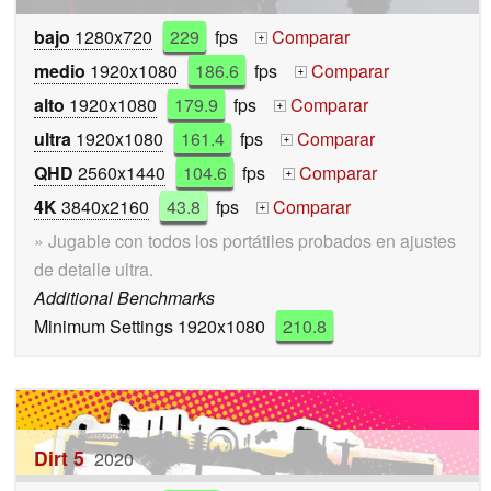
bajo
1280x720
229
fps
Comparar
+
medio
1920x1080
186.6
fps
Comparar
+
alto
1920x1080
179.9
fps
Comparar
+
ultra
1920x1080
161.4
fps
Comparar
+
QHD
2560x1440
104.6
fps
Comparar
+
4K
3840x2160
43.8
fps
Comparar
+
» Jugable con todos los portátiles probados en ajustes
de detalle ultra.
Additional Benchmarks
Minimum Settings 1920x1080
210.8
Dirt 5
2020