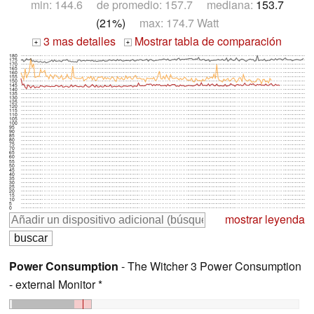
min: 144.6 de promedio: 157.7 mediana:
153.7
(21%)
max: 174.7 Watt
3 mas detalles
Mostrar tabla de comparación
+
+
180
175
170
165
160
155
150
145
140
135
130
125
120
115
110
105
100
95
90
85
80
75
70
65
60
55
50
45
40
35
30
25
20
15
10
5
0
mostrar leyenda
Power Consumption
- The Witcher 3 Power Consumption
- external Monitor *