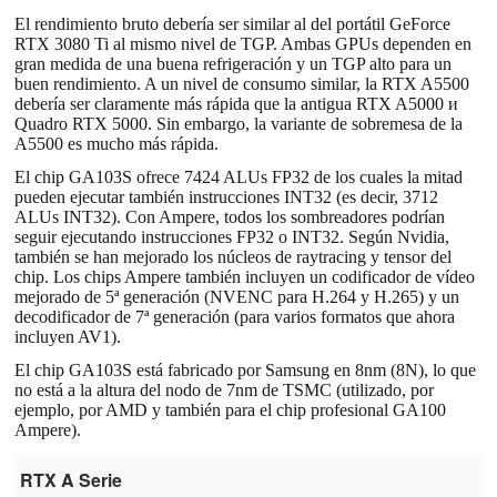
El rendimiento bruto debería ser similar al del portátil GeForce
RTX 3080 Ti al mismo nivel de TGP. Ambas GPUs dependen en
gran medida de una buena refrigeración y un TGP alto para un
buen rendimiento. A un nivel de consumo similar, la RTX A5500
debería ser claramente más rápida que la antigua RTX A5000 и
Quadro RTX 5000. Sin embargo, la variante de sobremesa de la
A5500 es mucho más rápida.
El chip GA103S ofrece 7424 ALUs FP32 de los cuales la mitad
pueden ejecutar también instrucciones INT32 (es decir, 3712
ALUs INT32). Con Ampere, todos los sombreadores podrían
seguir ejecutando instrucciones FP32 o INT32. Según Nvidia,
también se han mejorado los núcleos de raytracing y tensor del
chip. Los chips Ampere también incluyen un codificador de vídeo
mejorado de 5ª generación (NVENC para H.264 y H.265) y un
decodificador de 7ª generación (para varios formatos que ahora
incluyen AV1).
El chip GA103S está fabricado por Samsung en 8nm (8N), lo que
no está a la altura del nodo de 7nm de TSMC (utilizado, por
ejemplo, por AMD y también para el chip profesional GA100
Ampere).
RTX A Serie