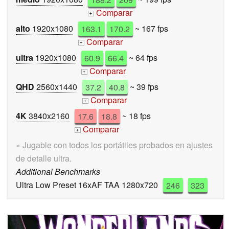
Comparar
+
alto
1920x1080
163.1
170.2
~ 167 fps
Comparar
+
ultra
1920x1080
60.9
66.4
~ 64 fps
Comparar
+
QHD
2560x1440
37.2
40.8
~ 39 fps
Comparar
+
4K
3840x2160
17.6
18.8
~ 18 fps
Comparar
+
» Jugable con todos los portátiles probados en ajustes
de detalle ultra.
Additional Benchmarks
Ultra Low Preset 16xAF TAA 1280x720
246
323