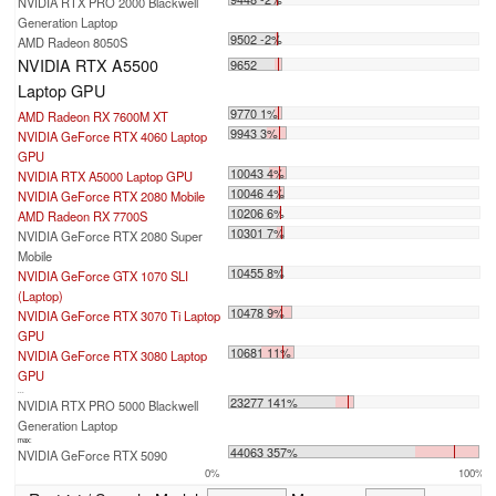
NVIDIA RTX PRO 2000 Blackwell
Generation Laptop
9502 -2%
AMD Radeon 8050S
NVIDIA RTX A5500
9652
Laptop GPU
9770 1%
AMD Radeon RX 7600M XT
9943 3%
NVIDIA GeForce RTX 4060 Laptop
GPU
10043 4%
NVIDIA RTX A5000 Laptop GPU
10046 4%
NVIDIA GeForce RTX 2080 Mobile
10206 6%
AMD Radeon RX 7700S
10301 7%
NVIDIA GeForce RTX 2080 Super
Mobile
10455 8%
NVIDIA GeForce GTX 1070 SLI
(Laptop)
10478 9%
NVIDIA GeForce RTX 3070 Ti Laptop
GPU
10681 11%
NVIDIA GeForce RTX 3080 Laptop
GPU
...
23277 141%
NVIDIA RTX PRO 5000 Blackwell
Generation Laptop
max:
44063 357%
NVIDIA GeForce RTX 5090
0%
100%