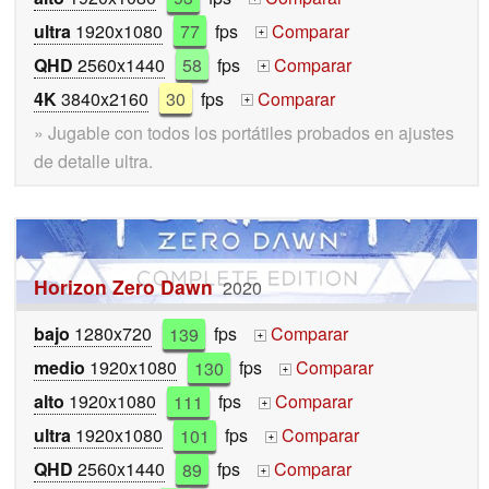
ultra
1920x1080
77
fps
Comparar
+
QHD
2560x1440
58
fps
Comparar
+
4K
3840x2160
30
fps
Comparar
+
» Jugable con todos los portátiles probados en ajustes
de detalle ultra.
Horizon Zero Dawn
2020
bajo
1280x720
139
fps
Comparar
+
medio
1920x1080
130
fps
Comparar
+
alto
1920x1080
111
fps
Comparar
+
ultra
1920x1080
101
fps
Comparar
+
QHD
2560x1440
89
fps
Comparar
+