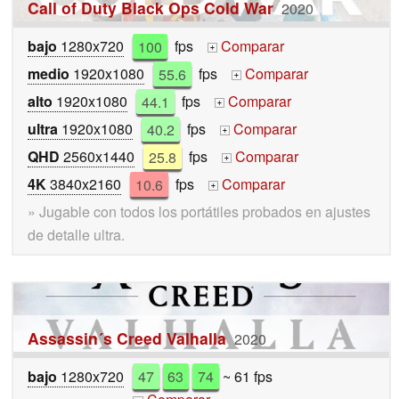
Call of Duty Black Ops Cold War
2020
bajo
1280x720
100
fps
Comparar
+
medio
1920x1080
55.6
fps
Comparar
+
alto
1920x1080
44.1
fps
Comparar
+
ultra
1920x1080
40.2
fps
Comparar
+
QHD
2560x1440
25.8
fps
Comparar
+
4K
3840x2160
10.6
fps
Comparar
+
» Jugable con todos los portátiles probados en ajustes
de detalle ultra.
Assassin´s Creed Valhalla
2020
bajo
1280x720
47
63
74
~ 61 fps