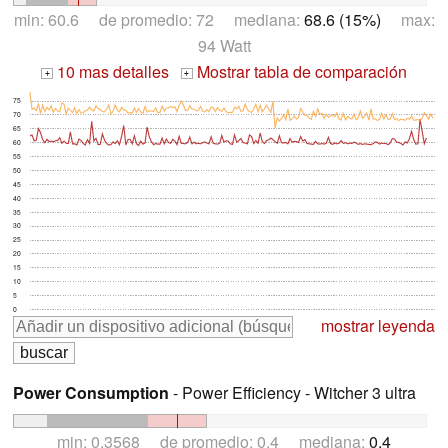
min: 60.6 de promedio: 72 mediana:
68.6 (15%)
max:
94 Watt
10 mas detalles
Mostrar tabla de comparación
+
+
75
70
65
60
55
50
45
40
35
30
25
20
15
10
5
0
mostrar leyenda
Power Consumption
- Power Efficiency - Witcher 3 ultra
min: 0.3568 de promedio: 0.4 mediana:
0.4