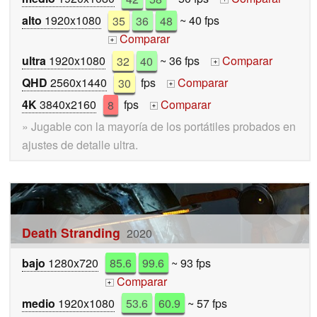
alto
1920x1080
35
36
48
~ 40 fps
Comparar
+
ultra
1920x1080
32
40
~ 36 fps
Comparar
+
QHD
2560x1440
30
fps
Comparar
+
4K
3840x2160
8
fps
Comparar
+
» Jugable con la mayoría de los portátiles probados en
ajustes de detalle ultra.
Death Stranding
2020
bajo
1280x720
85.6
99.6
~ 93 fps
Comparar
+
medio
1920x1080
53.6
60.9
~ 57 fps