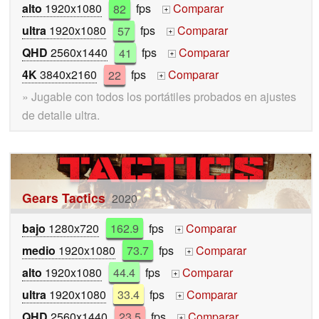
alto
1920x1080
82
fps
Comparar
+
ultra
1920x1080
57
fps
Comparar
+
QHD
2560x1440
41
fps
Comparar
+
4K
3840x2160
22
fps
Comparar
+
» Jugable con todos los portátiles probados en ajustes
de detalle ultra.
Gears Tactics
2020
bajo
1280x720
162.9
fps
Comparar
+
medio
1920x1080
73.7
fps
Comparar
+
alto
1920x1080
44.4
fps
Comparar
+
ultra
1920x1080
33.4
fps
Comparar
+
QHD
2560x1440
23.5
fps
Comparar
+