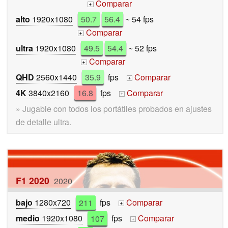
Comparar
+
alto
1920x1080
50.7
56.4
~ 54 fps
Comparar
+
ultra
1920x1080
49.5
54.4
~ 52 fps
Comparar
+
QHD
2560x1440
35.9
fps
Comparar
+
4K
3840x2160
16.8
fps
Comparar
+
» Jugable con todos los portátiles probados en ajustes
de detalle ultra.
F1 2020
2020
bajo
1280x720
211
fps
Comparar
+
medio
1920x1080
107
fps
Comparar
+