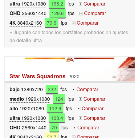
ultra
1920x1080
165.2
fps
Comparar
+
QHD
2560x1440
129.6
fps
Comparar
+
4K
3840x2160
79.6
fps
Comparar
+
» Jugable con todos los portátiles probados en ajustes
de detalle ultra.
Star Wars Squadrons
2020
bajo
1280x720
222
fps
Comparar
+
medio
1920x1080
124
fps
Comparar
+
alto
1920x1080
112.9
fps
Comparar
+
ultra
1920x1080
103.4
fps
Comparar
+
QHD
2560x1440
70
fps
Comparar
+
4K
3840x2160
30.7
fps
Comparar
+