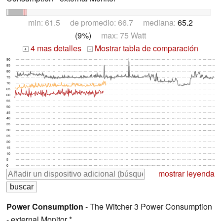
min: 61.5 de promedio: 66.7 mediana:
65.2
(9%)
max: 75 Watt
4 mas detalles
Mostrar tabla de comparación
+
+
90
85
80
75
70
65
60
55
50
45
40
35
30
25
20
15
10
5
0
mostrar leyenda
Power Consumption
- The Witcher 3 Power Consumption
- external Monitor *