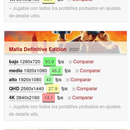
» Jugable con todos los portátiles probados en ajustes
de detalle ultra.
Mafia Definitive Edition
2020
bajo
1280x720
93.9
fps
Comparar
+
medio
1920x1080
46.2
fps
Comparar
+
alto
1920x1080
43
fps
Comparar
+
QHD
2560x1440
27.9
fps
Comparar
+
4K
3840x2160
14.1
fps
Comparar
+
» Jugable con todos los portátiles probados en ajustes
de detalle alto.