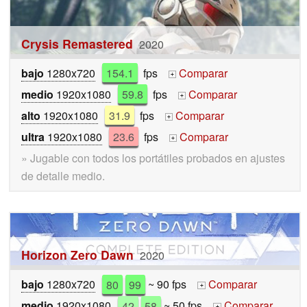
Crysis Remastered
2020
bajo
1280x720
154.1
fps
Comparar
+
medio
1920x1080
59.8
fps
Comparar
+
alto
1920x1080
31.9
fps
Comparar
+
ultra
1920x1080
23.6
fps
Comparar
+
» Jugable con todos los portátiles probados en ajustes
de detalle medio.
Horizon Zero Dawn
2020
bajo
1280x720
80
99
~ 90 fps
Comparar
+
medio
1920x1080
42
58
~ 50 fps
Comparar
+