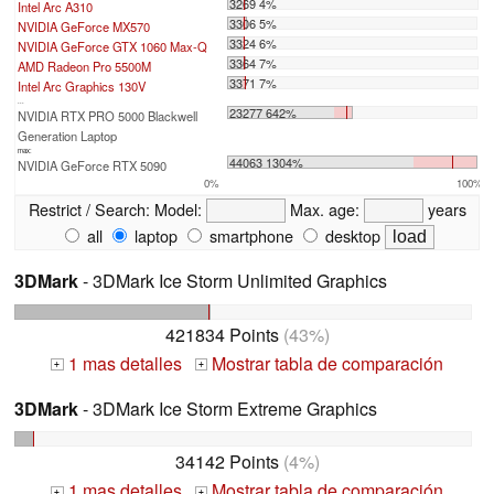
3269 4%
Intel Arc A310
3306 5%
NVIDIA GeForce MX570
3324 6%
NVIDIA GeForce GTX 1060 Max-Q
3364 7%
AMD Radeon Pro 5500M
3371 7%
Intel Arc Graphics 130V
...
23277 642%
NVIDIA RTX PRO 5000 Blackwell
Generation Laptop
max:
44063 1304%
NVIDIA GeForce RTX 5090
0%
100%
Restrict / Search:
Model:
Max. age:
years
all
laptop
smartphone
desktop
3DMark
- 3DMark Ice Storm Unlimited Graphics
421834 Points
(43%)
1 mas detalles
Mostrar tabla de comparación
+
+
3DMark
- 3DMark Ice Storm Extreme Graphics
34142 Points
(4%)
1 mas detalles
Mostrar tabla de comparación
+
+