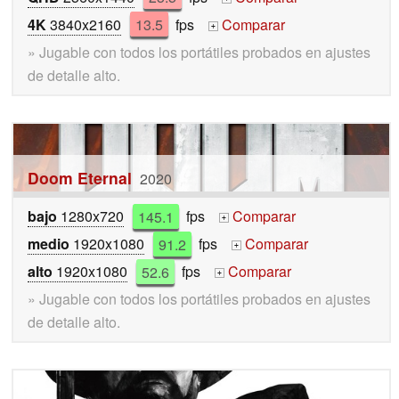
4K
3840x2160
13.5
fps
Comparar
+
» Jugable con todos los portátiles probados en ajustes
de detalle alto.
Doom Eternal
2020
bajo
1280x720
145.1
fps
Comparar
+
medio
1920x1080
91.2
fps
Comparar
+
alto
1920x1080
52.6
fps
Comparar
+
» Jugable con todos los portátiles probados en ajustes
de detalle alto.