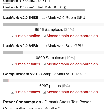
Cinebench R15 OpenGL 64 Bit
+
Cinebench R15 OpenGL Ref. Match 64 Bit
+
LuxMark v2.0 64Bit
- LuxMark v2.0 Room GPU
9546 Samples/s
(34%)
1 mas detalles
Mostrar tabla de comparación
+
+
LuxMark v2.0 64Bit
- LuxMark v2.0 Sala GPU
10809 Samples/s
(19%)
1 mas detalles
Mostrar tabla de comparación
+
+
ComputeMark v2.1
- ComputeMark v2.1 Result
6297 puntos
(5%)
1 mas detalles
Mostrar tabla de comparación
+
+
Power Consumption
- Furmark Stress Test Power
Consumption - external Monitor *