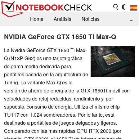
Home
Análisis
Noticias
...
FAQ/Técnica
Biblioteca
NVIDIA GeForce GTX 1650 Ti Max-Q
Orientación para la Compra
Busca
La Nvidia GeForce GTX 1650 Ti Max-
Q (N18P-G62) es una tarjeta gráfica
Contacto
de gama media dedicada para
portátiles basada en la arquitectura de
Turing. La variante Max-Q es la
versión de ahorro de energía de la GTX 1650Ti móvil con
velocidades de reloj reducidas, rendimiento y, por
supuesto, consumo de energía. Utiliza el mismo chip
TU117 con 1.024 sombreadores. Por lo tanto, está
destinado a portátiles de juegos delgados y ligeros.
Comparado con las más rápidas GPU RTX 2000 (por
ejemplo, RTX 2060), el 1650 Ti no integra núcleos de