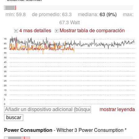
min: 59.8 de promedio: 63.3 mediana:
63 (9%)
max:
67.3 Watt
4 mas detalles
Mostrar tabla de comparación
+
+
70
65
60
55
50
45
40
35
30
25
20
15
10
5
0
mostrar leyenda
Power Consumption
- Witcher 3 Power Consumption *