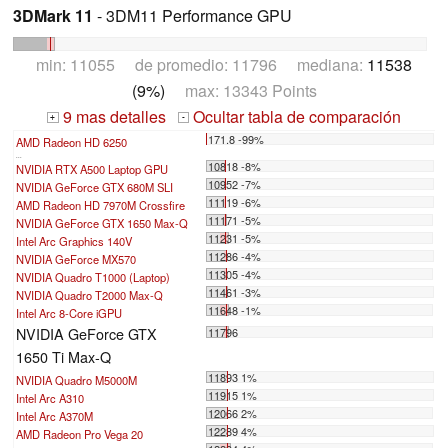
3DMark 11
- 3DM11 Performance GPU
min: 11055 de promedio: 11796 mediana:
11538
(9%)
max: 13343 Points
9 mas detalles
Ocultar tabla de comparación
+
-
171.8 -99%
AMD Radeon HD 6250
...
10818 -8%
NVIDIA RTX A500 Laptop GPU
10952 -7%
NVIDIA GeForce GTX 680M SLI
11119 -6%
AMD Radeon HD 7970M Crossfire
11171 -5%
NVIDIA GeForce GTX 1650 Max-Q
11231 -5%
Intel Arc Graphics 140V
11286 -4%
NVIDIA GeForce MX570
11305 -4%
NVIDIA Quadro T1000 (Laptop)
11461 -3%
NVIDIA Quadro T2000 Max-Q
11648 -1%
Intel Arc 8-Core iGPU
NVIDIA GeForce GTX
11796
1650 Ti Max-Q
11893 1%
NVIDIA Quadro M5000M
11915 1%
Intel Arc A310
12066 2%
Intel Arc A370M
12289 4%
AMD Radeon Pro Vega 20