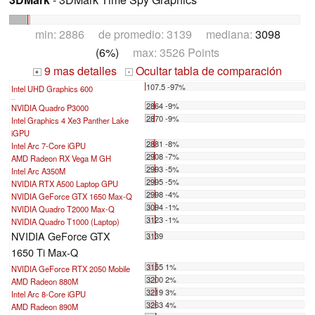
min: 2886 de promedio: 3139 mediana:
3098
(6%)
max: 3526 Points
9 mas detalles
Ocultar tabla de comparación
+
-
107.5 -97%
Intel UHD Graphics 600
...
2864 -9%
NVIDIA Quadro P3000
2870 -9%
Intel Graphics 4 Xe3 Panther Lake
iGPU
2881 -8%
Intel Arc 7-Core iGPU
2908 -7%
AMD Radeon RX Vega M GH
2993 -5%
Intel Arc A350M
2995 -5%
NVIDIA RTX A500 Laptop GPU
2998 -4%
NVIDIA GeForce GTX 1650 Max-Q
3094 -1%
NVIDIA Quadro T2000 Max-Q
3123 -1%
NVIDIA Quadro T1000 (Laptop)
NVIDIA GeForce GTX
3139
1650 Ti Max-Q
3155 1%
NVIDIA GeForce RTX 2050 Mobile
3200 2%
AMD Radeon 880M
3219 3%
Intel Arc 8-Core iGPU
3263 4%
AMD Radeon 890M