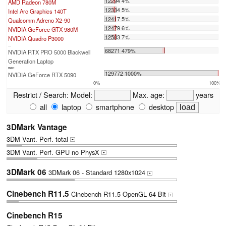
12294 4%
AMD Radeon 780M
12334 5%
Intel Arc Graphics 140T
12417 5%
Qualcomm Adreno X2-90
12479 6%
NVIDIA GeForce GTX 980M
12583 7%
NVIDIA Quadro P3000
...
68271 479%
NVIDIA RTX PRO 5000 Blackwell
Generation Laptop
max:
129772 1000%
NVIDIA GeForce RTX 5090
0%
100%
Restrict / Search:
Model:
Max. age:
years
all
laptop
smartphone
desktop
3DMark Vantage
3DM Vant. Perf. total
+
3DM Vant. Perf. GPU no PhysX
+
3DMark 06
3DMark 06 - Standard 1280x1024
+
Cinebench R11.5
Cinebench R11.5 OpenGL 64 Bit
+
Cinebench R15