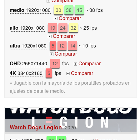
Comparar
+
medio
1920x1080
30
38
45
~ 38 fps
Comparar
+
alto
1920x1080
19
24
32
~ 25 fps
Comparar
+
ultra
1920x1080
5
12
14
~ 10 fps
Comparar
+
QHD
2560x1440
12
fps
Comparar
+
4K
3840x2160
5
fps
Comparar
+
» Jugable con la mayoría de los portátiles probados en
ajustes de detalle medio.
Watch Dogs Legion
2020