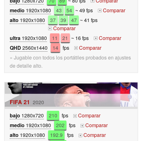
bajo
1280x720
70
89
~ 80 fps
Comparar
+
medio
1920x1080
43
54
~ 49 fps
Comparar
+
alto
1920x1080
37
39
47
~ 41 fps
Comparar
+
ultra
1920x1080
11
21
~ 16 fps
Comparar
+
QHD
2560x1440
14
fps
Comparar
+
» Jugable con todos los portátiles probados en ajustes
de detalle alto.
FIFA 21
2020
bajo
1280x720
210
fps
Comparar
+
medio
1920x1080
202
fps
Comparar
+
alto
1920x1080
192.9
fps
Comparar
+