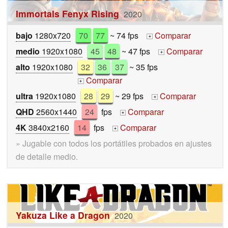
Immortals Fenyx Rising
2020
bajo
1280x720
70
77
~ 74 fps
Comparar
+
medio
1920x1080
45
48
~ 47 fps
Comparar
+
alto
1920x1080
32
36
37
~ 35 fps
Comparar
+
ultra
1920x1080
28
29
~ 29 fps
Comparar
+
QHD
2560x1440
24
fps
Comparar
+
4K
3840x2160
14
fps
Comparar
+
» Jugable con todos los portátiles probados en ajustes
de detalle medio.
Yakuza Like a Dragon
2020