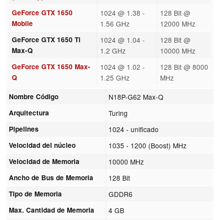
GeForce GTX 1650
1024 @ 1.38 -
128 Bit @
Mobile
1.56 GHz
12000 MHz
GeForce GTX 1650 Ti
1024 @ 1.04 -
128 Bit @
Max-Q
1.2 GHz
10000 MHz
GeForce GTX 1650 Max-
1024 @ 1.02 -
128 Bit @ 8000
Q
1.25 GHz
MHz
Nombre Código
N18P-G62 Max-Q
Arquitectura
Turing
Pipelines
1024 - unificado
Velocidad del núcleo
1035 - 1200 (Boost) MHz
Velocidad de Memoria
10000 MHz
Ancho de Bus de Memoria
128 Bit
Tipo de Memoria
GDDR6
Max. Cantidad de Memoria
4 GB