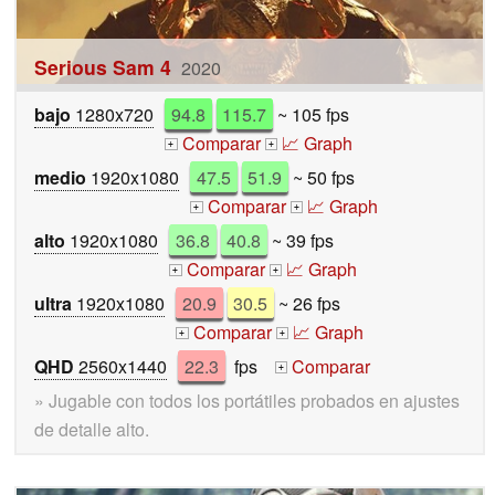
Serious Sam 4
2020
bajo
1280x720
94.8
115.7
~ 105 fps
Comparar
📈 Graph
+
+
medio
1920x1080
47.5
51.9
~ 50 fps
Comparar
📈 Graph
+
+
alto
1920x1080
36.8
40.8
~ 39 fps
Comparar
📈 Graph
+
+
ultra
1920x1080
20.9
30.5
~ 26 fps
Comparar
📈 Graph
+
+
QHD
2560x1440
22.3
fps
Comparar
+
» Jugable con todos los portátiles probados en ajustes
de detalle alto.