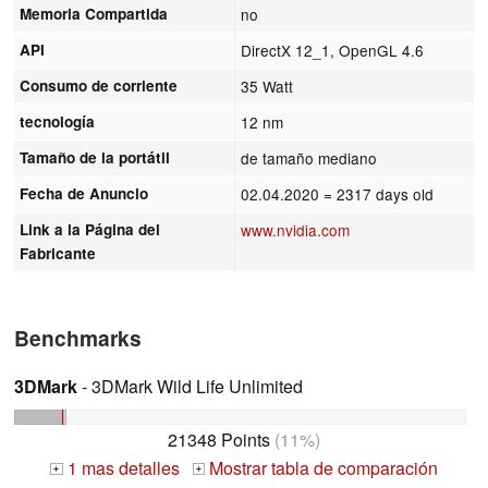
Memoria Compartida
no
API
DirectX 12_1, OpenGL 4.6
Consumo de corriente
35 Watt
tecnología
12 nm
Tamaño de la portátil
de tamaño mediano
Fecha de Anuncio
02.04.2020
= 2317 days old
Link a la Página del
www.nvidia.com
Fabricante
Benchmarks
3DMark
- 3DMark Wild Life Unlimited
21348 Points
(11%)
1 mas detalles
Mostrar tabla de comparación
+
+