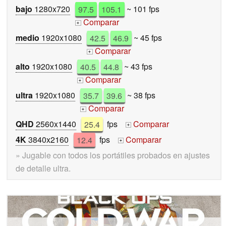
bajo
1280x720
97.5
105.1
~ 101 fps
Comparar
+
medio
1920x1080
42.5
46.9
~ 45 fps
Comparar
+
alto
1920x1080
40.5
44.8
~ 43 fps
Comparar
+
ultra
1920x1080
35.7
39.6
~ 38 fps
Comparar
+
QHD
2560x1440
25.4
fps
Comparar
+
4K
3840x2160
12.4
fps
Comparar
+
» Jugable con todos los portátiles probados en ajustes
de detalle ultra.