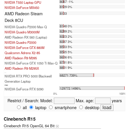
8067 -1%
NVIDIA T550 Laptop GPU
8129 0%
NVIDIA GeForce MX450
AMD Radeon Steam
8133
Deck 8CU
8148 0%
NVIDIA Quadro P2000 Max-Q
8289 2%
NVIDIA Quadro M3000M
8323 2%
AMD Radeon RX 560 (Laptop)
8387 3%
NVIDIA Quadro P2000
8553 5%
NVIDIA GeForce GTX 880M
8565 5%
Qualcomm Adreno X2-85
8656 6%
AMD Radeon R9 M395
8781 8%
NVIDIA GeForce GTX 1050 Ti Max-Q
8851 9%
AMD Radeon R9 M295X
...
68271 739%
NVIDIA RTX PRO 5000 Blackwell
Generation Laptop
max:
129772 1496%
NVIDIA GeForce RTX 5090
0%
100%
Restrict / Search:
Model:
Max. age:
years
all
laptop
smartphone
desktop
Cinebench R15
Cinebench R15 OpenGL 64 Bit
+