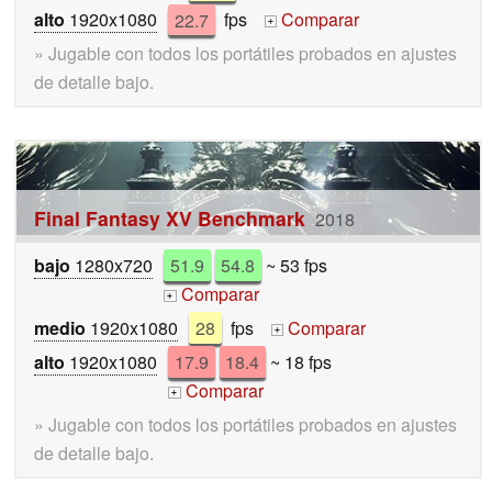
alto
1920x1080
22.7
fps
Comparar
+
» Jugable con todos los portátiles probados en ajustes
de detalle bajo.
Final Fantasy XV Benchmark
2018
bajo
1280x720
51.9
54.8
~ 53 fps
Comparar
+
medio
1920x1080
28
fps
Comparar
+
alto
1920x1080
17.9
18.4
~ 18 fps
Comparar
+
» Jugable con todos los portátiles probados en ajustes
de detalle bajo.