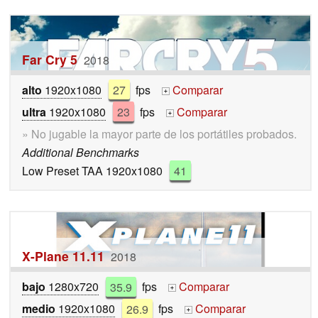
Far Cry 5
2018
alto
1920x1080
27
fps
Comparar
+
ultra
1920x1080
23
fps
Comparar
+
» No jugable la mayor parte de los portátiles probados.
Additional Benchmarks
Low Preset TAA 1920x1080
41
X-Plane 11.11
2018
bajo
1280x720
35.9
fps
Comparar
+
medio
1920x1080
26.9
fps
Comparar
+