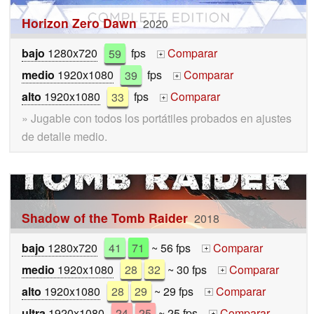
Horizon Zero Dawn
2020
bajo
1280x720
59
fps
Comparar
+
medio
1920x1080
39
fps
Comparar
+
alto
1920x1080
33
fps
Comparar
+
» Jugable con todos los portátiles probados en ajustes
de detalle medio.
Shadow of the Tomb Raider
2018
bajo
1280x720
41
71
~ 56 fps
Comparar
+
medio
1920x1080
28
32
~ 30 fps
Comparar
+
alto
1920x1080
28
29
~ 29 fps
Comparar
+
ultra
1920x1080
24
25
~ 25 fps
Comparar
+