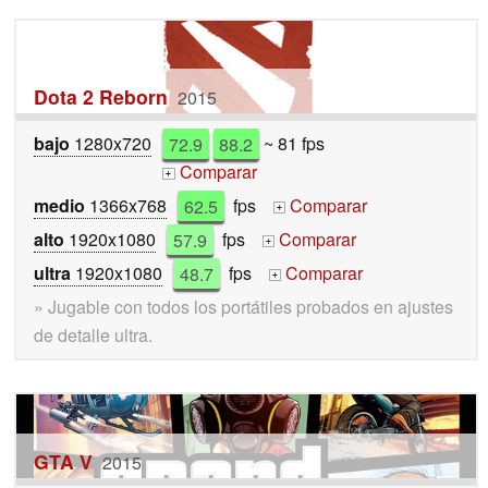
Dota 2 Reborn
2015
bajo
1280x720
72.9
88.2
~ 81 fps
Comparar
+
medio
1366x768
62.5
fps
Comparar
+
alto
1920x1080
57.9
fps
Comparar
+
ultra
1920x1080
48.7
fps
Comparar
+
» Jugable con todos los portátiles probados en ajustes
de detalle ultra.
GTA V
2015