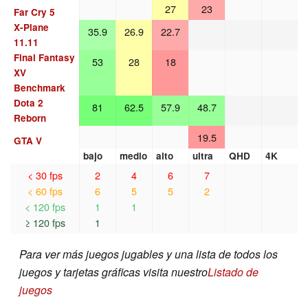
27
23
Far Cry 5
X-Plane
35.9
26.9
22.7
11.11
Final Fantasy
53
28
18
XV
Benchmark
Dota 2
81
62.5
57.9
48.7
Reborn
19.5
GTA V
bajo
medio
alto
ultra
QHD
4K
< 30 fps
2
4
6
7
< 60 fps
6
5
5
2
< 120 fps
1
1
≥ 120 fps
1
Para ver más juegos jugables y una lista de todos los
juegos y tarjetas gráficas visita nuestro
Listado de
juegos