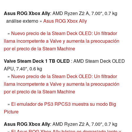
verán recompensados con un dispositivo pensado
precisamente para jugar.
Asus ROG Xbox Ally
: AMD Ryzen Z2 A, 7.00", 0.7 kg
análise externo
»
Asus ROG Xbox Ally
»
Nuevo precio de la Steam Deck OLED: Un filtrador
llama incompetente a Valve y aumenta la preocupación
por el precio de la Steam Machine
Valve Steam Deck 1 TB OLED
: AMD Steam Deck OLED
APU, 7.40", 0.6 kg
»
Nuevo precio de la Steam Deck OLED: Un filtrador
llama incompetente a Valve y aumenta la preocupación
por el precio de la Steam Machine
»
El emulador de PS3 RPCS3 muestra su modo Big
Picture
Asus ROG Xbox Ally
: AMD Ryzen Z2 A, 7.00", 0.7 kg
»
El Asus ROG Xbox Ally básico es demasiado lento y