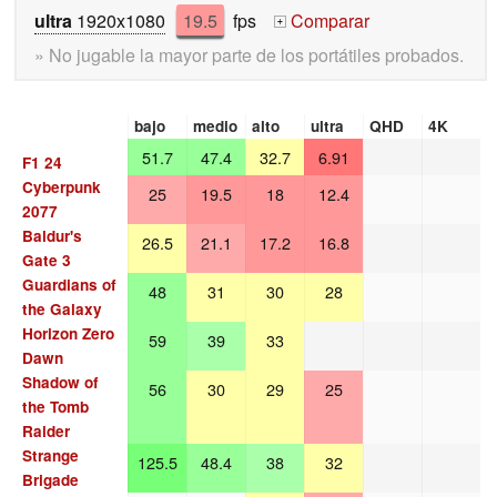
ultra
1920x1080
19.5
fps
Comparar
+
» No jugable la mayor parte de los portátiles probados.
bajo
medio
alto
ultra
QHD
4K
51.7
47.4
32.7
6.91
F1 24
Cyberpunk
25
19.5
18
12.4
2077
Baldur's
26.5
21.1
17.2
16.8
Gate 3
Guardians of
48
31
30
28
the Galaxy
Horizon Zero
59
39
33
Dawn
Shadow of
56
30
29
25
the Tomb
Raider
Strange
125.5
48.4
38
32
Brigade