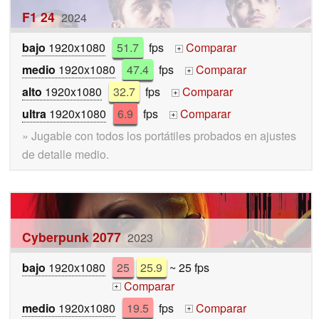
F1 24
2024
bajo
1920x1080
51.7
fps
Comparar
+
medio
1920x1080
47.4
fps
Comparar
+
alto
1920x1080
32.7
fps
Comparar
+
ultra
1920x1080
6.9
fps
Comparar
+
» Jugable con todos los portátiles probados en ajustes
de detalle medio.
Cyberpunk 2077
2023
bajo
1920x1080
25
25.9
~ 25 fps
Comparar
+
medio
1920x1080
19.5
fps
Comparar
+