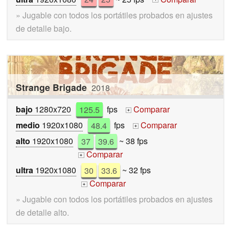
» Jugable con todos los portátiles probados en ajustes
de detalle bajo.
Strange Brigade
2018
bajo
1280x720
125.5
fps
Comparar
+
medio
1920x1080
48.4
fps
Comparar
+
alto
1920x1080
37
39.6
~ 38 fps
Comparar
+
ultra
1920x1080
30
33.6
~ 32 fps
Comparar
+
» Jugable con todos los portátiles probados en ajustes
de detalle alto.