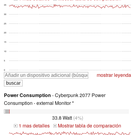
35
30
25
20
15
10
5
0
mostrar leyenda
Power Consumption
- Cyberpunk 2077 Power
Consumption - external Monitor *
33.8 Watt
(4%)
1 mas detalles
Mostrar tabla de comparación
+
+