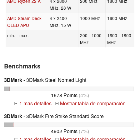
AMD Ryzen Z2 A
4 x 2800
200 MHz
1800 MHz
MHz, 28 W
AMD Steam Deck
4 x 2400
1000 MHz
1600 MHz
OLED APU
MHz, 15 W
min. - max.
200 - 1000
1600 - 1800
MHz
MHz
Benchmarks
3DMark
- 3DMark Steel Nomad Light
1678 Points
(4%)
1 mas detalles
Mostrar tabla de comparación
+
+
3DMark
- 3DMark Fire Strike Standard Score
4902 Points
(7%)
1 mas detalles
Mostrar tabla de comparación
+
+