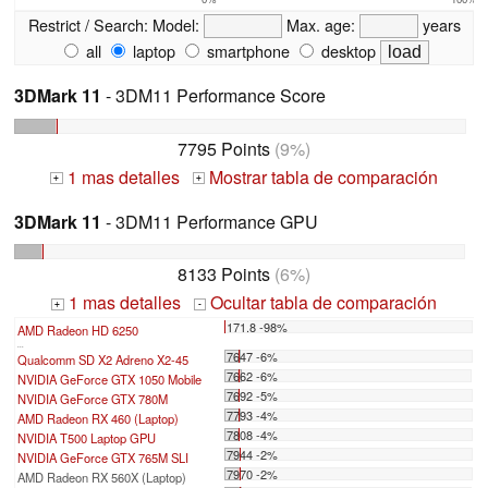
Restrict / Search:
Model:
Max. age:
years
all
laptop
smartphone
desktop
3DMark 11
- 3DM11 Performance Score
7795 Points
(9%)
1 mas detalles
Mostrar tabla de comparación
+
+
3DMark 11
- 3DM11 Performance GPU
8133 Points
(6%)
1 mas detalles
Ocultar tabla de comparación
+
-
171.8 -98%
AMD Radeon HD 6250
...
7647 -6%
Qualcomm SD X2 Adreno X2-45
7662 -6%
NVIDIA GeForce GTX 1050 Mobile
7692 -5%
NVIDIA GeForce GTX 780M
7793 -4%
AMD Radeon RX 460 (Laptop)
7808 -4%
NVIDIA T500 Laptop GPU
7944 -2%
NVIDIA GeForce GTX 765M SLI
7970 -2%
AMD Radeon RX 560X (Laptop)