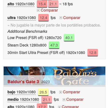
alto
1920x1080
15.4
21.1
~ 18 fps
Comparar
+
ultra
1920x1080
12.4
fps
Comparar
+
» No jugable la mayor parte de los portátiles probados.
Additional Benchmarks
Low Preset (FSR off) 1280x720
40.1
Steam Deck 1280x800
47.3
30min Start Ultra Preset (FSR off) 1920x1080
12.8
Baldur's Gate 3
2023
bajo
1920x1080
26.5
fps
Comparar
+
medio
1920x1080
21.1
fps
Comparar
+
alto
1920x1080
17.2
fps
Comparar
+