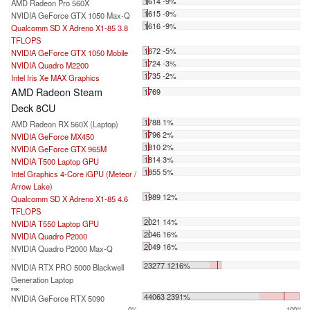
1614 -9%
AMD Radeon Pro 560X
1615 -9%
NVIDIA GeForce GTX 1050 Max-Q
1616 -9%
Qualcomm SD X Adreno X1-85 3.8
TFLOPS
1672 -5%
NVIDIA GeForce GTX 1050 Mobile
1724 -3%
NVIDIA Quadro M2200
1735 -2%
Intel Iris Xe MAX Graphics
AMD Radeon Steam
1769
Deck 8CU
1788 1%
AMD Radeon RX 560X (Laptop)
1796 2%
NVIDIA GeForce MX450
1810 2%
NVIDIA GeForce GTX 965M
1814 3%
NVIDIA T500 Laptop GPU
1855 5%
Intel Graphics 4-Core iGPU (Meteor /
Arrow Lake)
1989 12%
Qualcomm SD X Adreno X1-85 4.6
TFLOPS
2021 14%
NVIDIA T550 Laptop GPU
2046 16%
NVIDIA Quadro P2000
2049 16%
NVIDIA Quadro P2000 Max-Q
...
23277 1216%
NVIDIA RTX PRO 5000 Blackwell
Generation Laptop
max:
44063 2391%
NVIDIA GeForce RTX 5090
0%
100%