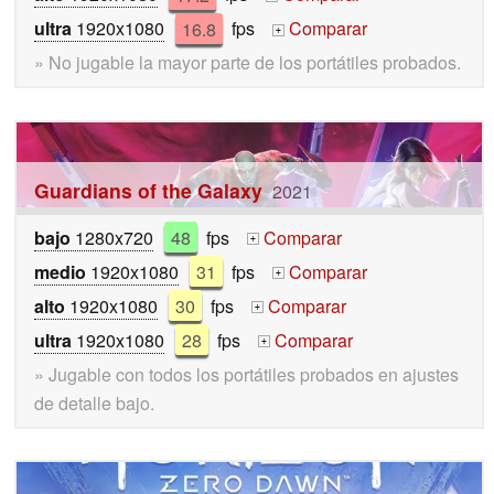
ultra
1920x1080
16.8
fps
Comparar
+
» No jugable la mayor parte de los portátiles probados.
Guardians of the Galaxy
2021
bajo
1280x720
48
fps
Comparar
+
medio
1920x1080
31
fps
Comparar
+
alto
1920x1080
30
fps
Comparar
+
ultra
1920x1080
28
fps
Comparar
+
» Jugable con todos los portátiles probados en ajustes
de detalle bajo.