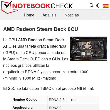
Home
Análisis
Noticias
...
FAQ/Técnica
Biblioteca
AMD Radeon Steam Deck 8CU
Orientación para la Compra
Busca
La GPU AMD Radeon Steam Deck
APU es una tarjeta gráfica integrada
Contacto
(iGPU) en la CPU personalizada de
la Steam Deck OLED con 8 CUs. Los
núcleos gráficos utilizan la
arquitectura RDNA 2 y se sincronizan entre 1000
(mínimo) y 1600 MHz (máximo).
El SoC se fabrica en TSMC en el proceso N6 (6nm).
Nombre Código
RDNA 2 Sephiroth
Arquitectura
RDNA 2