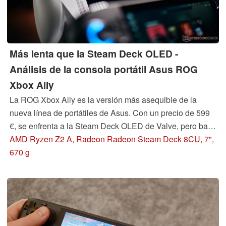
Más lenta que la Steam Deck OLED -
Análisis de la consola portátil Asus ROG
Xbox Ally
La ROG Xbox Ally es la versión más asequible de la
nueva línea de portátiles de Asus. Con un precio de 599
€, se enfrenta a la Steam Deck OLED de Valve, pero bajo
el capó sigue funcionando con la arquitectura Zen 2 más
AMD Ryzen Z2 A, Radeon Radeon Steam Deck 8CU, 7",
antigua de AMD, lo que limita las ganancias de
670 g
rendimiento.