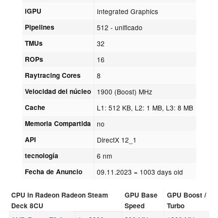
iGPU
Integrated Graphics
Pipelines
512 - unificado
TMUs
32
ROPs
16
Raytracing Cores
8
Velocidad del núcleo
1900 (Boost) MHz
Cache
L1: 512 KB, L2: 1 MB, L3: 8 MB
Memoria Compartida
no
API
DirectX 12_1
tecnología
6 nm
Fecha de Anuncio
09.11.2023
= 1003 days old
CPU in Radeon Radeon Steam
GPU Base
GPU Boost /
Deck 8CU
Speed
Turbo