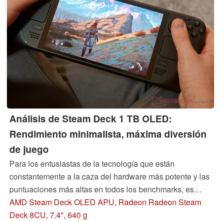
Análisis de Steam Deck 1 TB OLED:
Rendimiento minimalista, máxima diversión
de juego
Para los entusiastas de la tecnología que están
constantemente a la caza del hardware más potente y las
puntuaciones más altas en todos los benchmarks, es
probable que la Steam Deck OLED sea una decepción.
AMD Steam Deck OLED APU, Radeon Radeon Steam
Por otro lado, aquellos que simplemente quieran jugar se
Deck 8CU, 7.4", 640 g