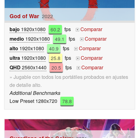
God of War
2022
bajo
1920x1080
60.2
fps
Comparar
+
medio
1920x1080
49.1
fps
Comparar
+
alto
1920x1080
40.9
fps
Comparar
+
ultra
1920x1080
25.8
fps
Comparar
+
QHD
2560x1440
20.5
fps
Comparar
+
» Jugable con todos los portátiles probados en ajustes
de detalle alto.
Additional Benchmarks
Low Preset 1280x720
78.8