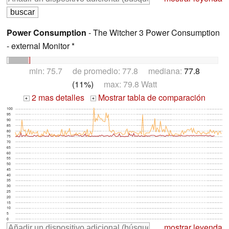
Power Consumption
- The Witcher 3 Power Consumption
- external Monitor *
min: 75.7 de promedio: 77.8 mediana:
77.8
(11%)
max: 79.8 Watt
2 mas detalles
Mostrar tabla de comparación
+
+
100
95
90
85
80
75
70
65
60
55
50
45
40
35
30
25
20
15
10
5
0
mostrar leyenda