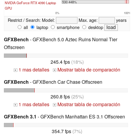
530 448%
NVIDIA GeForce RTX 4090 Laptop
GPU
0%
100%
Restrict / Search:
Model:
Max. age:
years
all
laptop
smartphone
desktop
GFXBench
- GFXBench 5.0 Aztec Ruins Normal Tier
Offscreen
245.4 fps
(18%)
1 mas detalles
Mostrar tabla de comparación
+
+
GFXBench
- GFXBench Car Chase Offscreen
260.8 fps
(25%)
1 mas detalles
Mostrar tabla de comparación
+
+
GFXBench 3.1
- GFXBench Manhattan ES 3.1 Offscreen
354.7 fps
(7%)