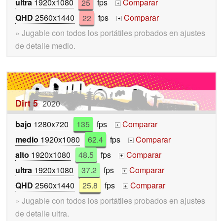
ultra
1920x1080
25
fps
Comparar
+
QHD
2560x1440
22
fps
Comparar
+
» Jugable con todos los portátiles probados en ajustes
de detalle medio.
Dirt 5
2020
bajo
1280x720
135
fps
Comparar
+
medio
1920x1080
62.4
fps
Comparar
+
alto
1920x1080
48.5
fps
Comparar
+
ultra
1920x1080
37.2
fps
Comparar
+
QHD
2560x1440
25.8
fps
Comparar
+
» Jugable con todos los portátiles probados en ajustes
de detalle ultra.