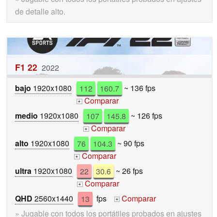
de detalle alto.
F1 22
2022
bajo
1920x1080
112
160.7
~ 136 fps
Comparar
+
medio
1920x1080
107
145.8
~ 126 fps
Comparar
+
alto
1920x1080
76
104.3
~ 90 fps
Comparar
+
ultra
1920x1080
22
30.6
~ 26 fps
Comparar
+
QHD
2560x1440
13
fps
Comparar
+
» Jugable con todos los portátiles probados en ajustes