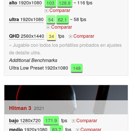
alto
1920x1080
103
128.9
~ 116 fps
Comparar
+
ultra
1920x1080
54
62.1
~ 58 fps
Comparar
+
QHD
2560x1440
34
fps
Comparar
+
» Jugable con todos los portátiles probados en ajustes
de detalle ultra.
Additional Benchmarks
Ultra Low Preset 1920x1080
148
Hitman 3
2021
bajo
1280x720
171.9
fps
Comparar
+
medio
1920x1080
83.7
fps
Comparar
+