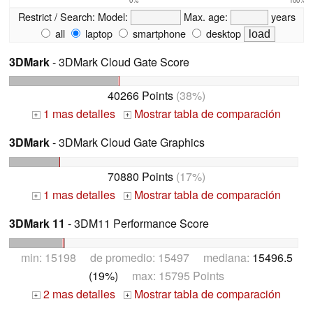
Restrict / Search:
Model:
Max. age:
years
all
laptop
smartphone
desktop
3DMark
- 3DMark Cloud Gate Score
40266 Points
(38%)
1 mas detalles
Mostrar tabla de comparación
+
+
3DMark
- 3DMark Cloud Gate Graphics
70880 Points
(17%)
1 mas detalles
Mostrar tabla de comparación
+
+
3DMark 11
- 3DM11 Performance Score
min: 15198 de promedio: 15497 mediana:
15496.5
(19%)
max: 15795 Points
2 mas detalles
Mostrar tabla de comparación
+
+