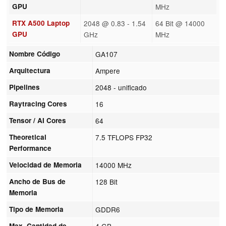
GPU
MHz
RTX A500 Laptop
2048 @ 0.83 - 1.54
64 Bit @ 14000
GPU
GHz
MHz
Nombre Código
GA107
Arquitectura
Ampere
Pipelines
2048 - unificado
Raytracing Cores
16
Tensor / AI Cores
64
Theoretical
7.5 TFLOPS FP32
Performance
Velocidad de Memoria
14000 MHz
Ancho de Bus de
128 Bit
Memoria
Tipo de Memoria
GDDR6
Max. Cantidad de
4 GB