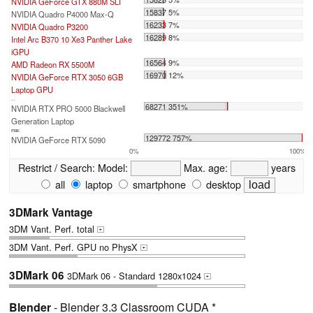
NVIDIA GeForce GTX 880M SLI
15837 5%
NVIDIA Quadro P4000 Max-Q
16233 7%
NVIDIA Quadro P3200
16289 8%
Intel Arc B370 10 Xe3 Panther Lake
iGPU
16564 9%
AMD Radeon RX 5500M
16970 12%
NVIDIA GeForce RTX 3050 6GB
Laptop GPU
...
68271 351%
NVIDIA RTX PRO 5000 Blackwell
Generation Laptop
max:
129772 757%
NVIDIA GeForce RTX 5090
0%
100%
Restrict / Search:
Model:
Max. age:
years
all
laptop
smartphone
desktop
3DMark Vantage
3DM Vant. Perf. total
+
3DM Vant. Perf. GPU no PhysX
+
3DMark 06
3DMark 06 - Standard 1280x1024
+
Blender
- Blender 3.3 Classroom CUDA *