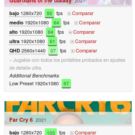
Guardians of the Galaxy
2021
bajo
1280x720
92
fps
Comparar
+
medio
1920x1080
64
fps
Comparar
+
alto
1920x1080
64
fps
Comparar
+
ultra
1920x1080
61
fps
Comparar
+
QHD
2560x1440
37
fps
Comparar
+
» Jugable con todos los portátiles probados en ajustes
de detalle ultra.
Additional Benchmarks
Low Preset 1920x1080
67
Far Cry 6
2021
bajo
1280x720
103
fps
Comparar
+