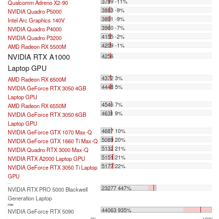
3799 -11%
Qualcomm Adreno X2-90
3883 -9%
NVIDIA Quadro P5000
3891 -9%
Intel Arc Graphics 140V
3960 -7%
NVIDIA Quadro P4000
4155 -2%
NVIDIA Quadro P3200
4209 -1%
AMD Radeon RX 5500M
NVIDIA RTX A1000
4256
Laptop GPU
4372 3%
AMD Radeon RX 6500M
4448 5%
NVIDIA GeForce RTX 3050 4GB
Laptop GPU
4546 7%
AMD Radeon RX 6550M
4631 9%
NVIDIA GeForce RTX 3050 6GB
Laptop GPU
4687 10%
NVIDIA GeForce GTX 1070 Max-Q
5089 20%
NVIDIA GeForce GTX 1660 Ti Max-Q
5132 21%
NVIDIA Quadro RTX 3000 Max-Q
5151 21%
NVIDIA RTX A2000 Laptop GPU
5177 22%
NVIDIA GeForce RTX 3050 Ti Laptop
GPU
...
23277 447%
NVIDIA RTX PRO 5000 Blackwell
Generation Laptop
max:
44063 935%
NVIDIA GeForce RTX 5090
0%
100%