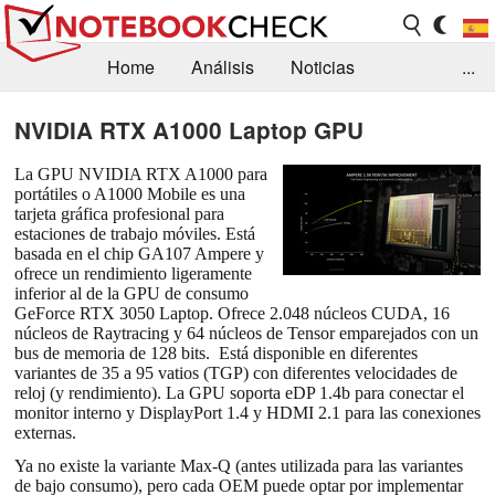
Home
Análisis
Noticias
...
FAQ/Técnica
Biblioteca
NVIDIA RTX A1000 Laptop GPU
Orientación para la Compra
Busca
La GPU NVIDIA RTX A1000 para
portátiles o A1000 Mobile es una
Contacto
tarjeta gráfica profesional para
estaciones de trabajo móviles. Está
basada en el chip GA107 Ampere y
ofrece un rendimiento ligeramente
inferior al de la GPU de consumo
GeForce RTX 3050 Laptop. Ofrece 2.048 núcleos CUDA, 16
núcleos de Raytracing y 64 núcleos de Tensor emparejados con un
bus de memoria de 128 bits. Está disponible en diferentes
variantes de 35 a 95 vatios (TGP) con diferentes velocidades de
reloj (y rendimiento). La GPU soporta eDP 1.4b para conectar el
monitor interno y DisplayPort 1.4 y HDMI 2.1 para las conexiones
externas.
Ya no existe la variante Max-Q (antes utilizada para las variantes
de bajo consumo), pero cada OEM puede optar por implementar