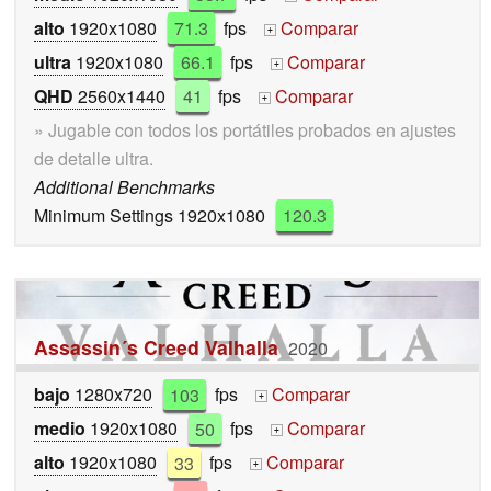
alto
1920x1080
71.3
fps
Comparar
+
ultra
1920x1080
66.1
fps
Comparar
+
QHD
2560x1440
41
fps
Comparar
+
» Jugable con todos los portátiles probados en ajustes
de detalle ultra.
Additional Benchmarks
Minimum Settings 1920x1080
120.3
Assassin´s Creed Valhalla
2020
bajo
1280x720
103
fps
Comparar
+
medio
1920x1080
50
fps
Comparar
+
alto
1920x1080
33
fps
Comparar
+