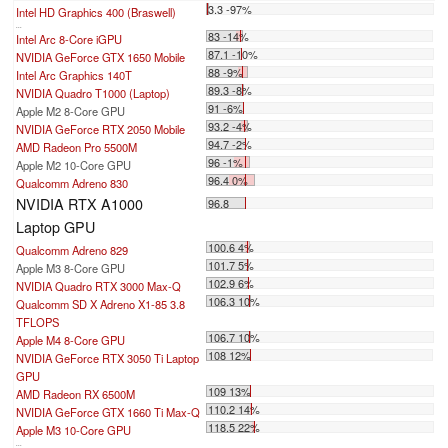
3.3 -97%
Intel HD Graphics 400 (Braswell)
...
83 -14%
Intel Arc 8-Core iGPU
87.1 -10%
NVIDIA GeForce GTX 1650 Mobile
88 -9%
Intel Arc Graphics 140T
89.3 -8%
NVIDIA Quadro T1000 (Laptop)
91 -6%
Apple M2 8-Core GPU
93.2 -4%
NVIDIA GeForce RTX 2050 Mobile
94.7 -2%
AMD Radeon Pro 5500M
96 -1%
Apple M2 10-Core GPU
96.4 0%
Qualcomm Adreno 830
NVIDIA RTX A1000
96.8
Laptop GPU
100.6 4%
Qualcomm Adreno 829
101.7 5%
Apple M3 8-Core GPU
102.9 6%
NVIDIA Quadro RTX 3000 Max-Q
106.3 10%
Qualcomm SD X Adreno X1-85 3.8
TFLOPS
106.7 10%
Apple M4 8-Core GPU
108 12%
NVIDIA GeForce RTX 3050 Ti Laptop
GPU
109 13%
AMD Radeon RX 6500M
110.2 14%
NVIDIA GeForce GTX 1660 Ti Max-Q
118.5 22%
Apple M3 10-Core GPU
...