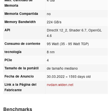
Memoria
Memoria Compartida
no
Memory Bandwidth
224 GB/s
API
DirectX 12_2, Shader 6.7, OpenGL
4.6
Consumo de corriente
95 Watt (35 - 95 Watt TGP)
tecnología
8 nm
PCIe
4
Tamaño de la portátil
de tamaño mediano
Fecha de Anuncio
30.03.2022
= 1593 days old
Link a la Página del
nvdam.widen.net
Fabricante
Benchmarks