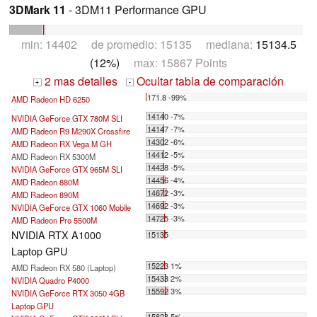
3DMark 11
- 3DM11 Performance GPU
min: 14402 de promedio: 15135 mediana:
15134.5
(12%)
max: 15867 Points
2 mas detalles
Ocultar tabla de comparación
+
-
171.8 -99%
AMD Radeon HD 6250
...
14140 -7%
NVIDIA GeForce GTX 780M SLI
14147 -7%
AMD Radeon R9 M290X Crossfire
14302 -6%
AMD Radeon RX Vega M GH
14412 -5%
AMD Radeon RX 5300M
14428 -5%
NVIDIA GeForce GTX 965M SLI
14456 -4%
AMD Radeon 880M
14672 -3%
AMD Radeon 890M
14692 -3%
NVIDIA GeForce GTX 1060 Mobile
14725 -3%
AMD Radeon Pro 5500M
NVIDIA RTX A1000
15135
Laptop GPU
15223 1%
AMD Radeon RX 580 (Laptop)
15433 2%
NVIDIA Quadro P4000
15592 3%
NVIDIA GeForce RTX 3050 4GB
Laptop GPU
15823 5%