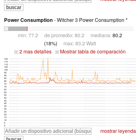
Power Consumption
- Witcher 3 Power Consumption *
min: 77.2 de promedio: 80.2 mediana:
80.2
(18%)
max: 83.2 Watt
2 mas detalles
Mostrar tabla de comparación
+
+
120
115
110
105
100
95
90
85
80
75
70
65
60
55
50
45
40
35
30
25
20
15
10
5
0
mostrar leyenda