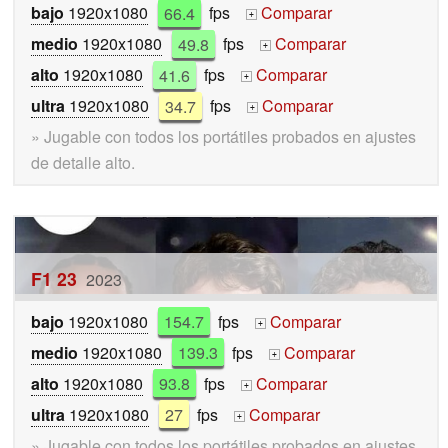
bajo
1920x1080
66.4
fps
Comparar
+
medio
1920x1080
49.8
fps
Comparar
+
alto
1920x1080
41.6
fps
Comparar
+
ultra
1920x1080
34.7
fps
Comparar
+
» Jugable con todos los portátiles probados en ajustes
de detalle alto.
F1 23
2023
bajo
1920x1080
154.7
fps
Comparar
+
medio
1920x1080
139.3
fps
Comparar
+
alto
1920x1080
93.8
fps
Comparar
+
ultra
1920x1080
27
fps
Comparar
+
» Jugable con todos los portátiles probados en ajustes