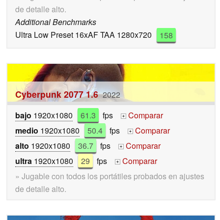
de detalle alto.
Additional Benchmarks
Ultra Low Preset 16xAF TAA 1280x720
158
Cyberpunk 2077 1.6
2022
bajo
1920x1080
61.3
fps
Comparar
+
medio
1920x1080
50.4
fps
Comparar
+
alto
1920x1080
36.7
fps
Comparar
+
ultra
1920x1080
29
fps
Comparar
+
» Jugable con todos los portátiles probados en ajustes
de detalle alto.