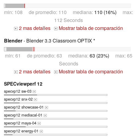
min: 108 de promedio: 110 mediana:
110 (16%)
max:
112 Seconds
2 mas detalles
Mostrar tabla de comparación
+
+
Blender
- Blender 3.3 Classroom OPTIX *
min: 61 de promedio: 63 mediana:
63 (23%)
max: 65
Seconds
2 mas detalles
Mostrar tabla de comparación
+
+
SPECviewperf 12
specvp12 sw-03
+
specvp12 snx-02
+
specvp12 showcase-01
+
specvp12 mediacal-01
+
specvp12 maya-04
+
specvp12 energy-01
+