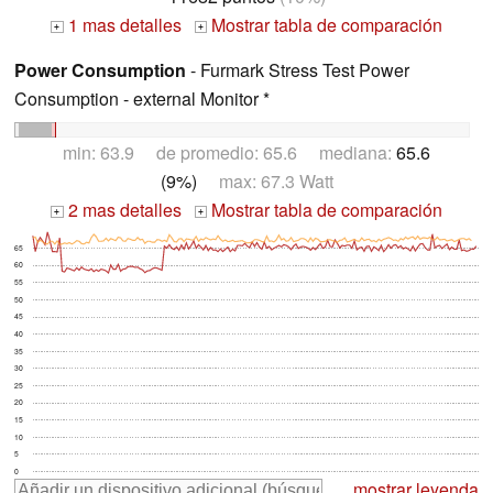
1 mas detalles
Mostrar tabla de comparación
+
+
Power Consumption
- Furmark Stress Test Power
Consumption - external Monitor *
min: 63.9 de promedio: 65.6 mediana:
65.6
(9%)
max: 67.3 Watt
2 mas detalles
Mostrar tabla de comparación
+
+
65
60
55
50
45
40
35
30
25
20
15
10
5
0
mostrar leyenda