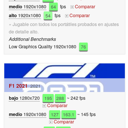
medio
1920x1080
64
fps
Comparar
+
alto
1920x1080
54
fps
Comparar
+
» Jugable con todos los portátiles probados en ajustes
de detalle alto.
Additional Benchmarks
Low Graphics Quality 1920x1080
76
F1 2021
2021
bajo
1280x720
195
288
~ 242 fps
Comparar
+
medio
1920x1080
127
163.1
~ 145 fps
Comparar
+