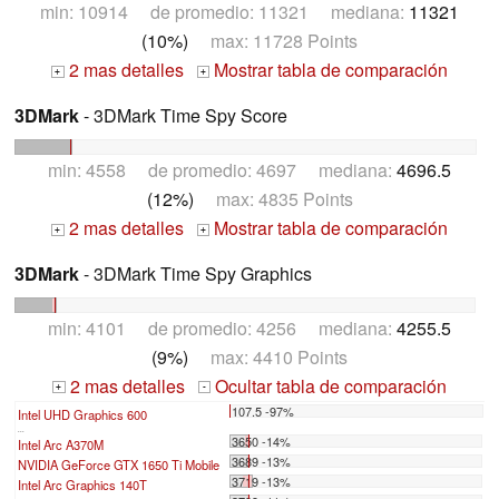
min: 10914 de promedio: 11321 mediana:
11321
(10%)
max: 11728 Points
2 mas detalles
Mostrar tabla de comparación
+
+
3DMark
- 3DMark Time Spy Score
min: 4558 de promedio: 4697 mediana:
4696.5
(12%)
max: 4835 Points
2 mas detalles
Mostrar tabla de comparación
+
+
3DMark
- 3DMark Time Spy Graphics
min: 4101 de promedio: 4256 mediana:
4255.5
(9%)
max: 4410 Points
2 mas detalles
Ocultar tabla de comparación
+
-
107.5 -97%
Intel UHD Graphics 600
...
3650 -14%
Intel Arc A370M
3689 -13%
NVIDIA GeForce GTX 1650 Ti Mobile
3719 -13%
Intel Arc Graphics 140T