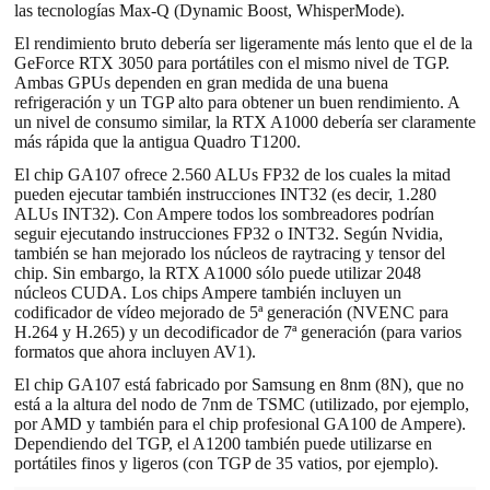
las tecnologías Max-Q (Dynamic Boost, WhisperMode).
El rendimiento bruto debería ser ligeramente más lento que el de la
GeForce RTX 3050 para portátiles con el mismo nivel de TGP.
Ambas GPUs dependen en gran medida de una buena
refrigeración y un TGP alto para obtener un buen rendimiento. A
un nivel de consumo similar, la RTX A1000 debería ser claramente
más rápida que la antigua Quadro T1200.
El chip GA107 ofrece 2.560 ALUs FP32 de los cuales la mitad
pueden ejecutar también instrucciones INT32 (es decir, 1.280
ALUs INT32). Con Ampere todos los sombreadores podrían
seguir ejecutando instrucciones FP32 o INT32. Según Nvidia,
también se han mejorado los núcleos de raytracing y tensor del
chip. Sin embargo, la RTX A1000 sólo puede utilizar 2048
núcleos CUDA. Los chips Ampere también incluyen un
codificador de vídeo mejorado de 5ª generación (NVENC para
H.264 y H.265) y un decodificador de 7ª generación (para varios
formatos que ahora incluyen AV1).
El chip GA107 está fabricado por Samsung en 8nm (8N), que no
está a la altura del nodo de 7nm de TSMC (utilizado, por ejemplo,
por AMD y también para el chip profesional GA100 de Ampere).
Dependiendo del TGP, el A1200 también puede utilizarse en
portátiles finos y ligeros (con TGP de 35 vatios, por ejemplo).