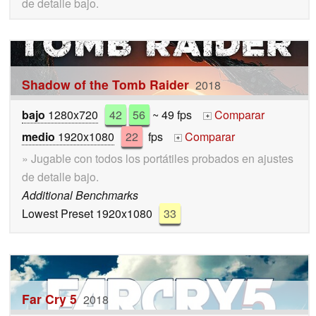
de detalle bajo.
Shadow of the Tomb Raider
2018
bajo
1280x720
42
56
~ 49 fps
Comparar
+
medio
1920x1080
22
fps
Comparar
+
» Jugable con todos los portátiles probados en ajustes
de detalle bajo.
Additional Benchmarks
Lowest Preset 1920x1080
33
Far Cry 5
2018