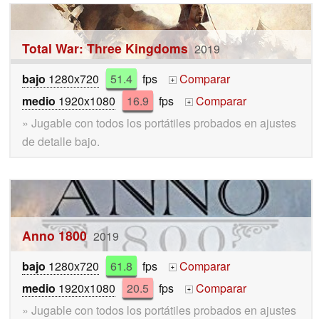
Total War: Three Kingdoms
2019
bajo
1280x720
51.4
fps
Comparar
+
medio
1920x1080
16.9
fps
Comparar
+
» Jugable con todos los portátiles probados en ajustes
de detalle bajo.
Anno 1800
2019
bajo
1280x720
61.8
fps
Comparar
+
medio
1920x1080
20.5
fps
Comparar
+
» Jugable con todos los portátiles probados en ajustes