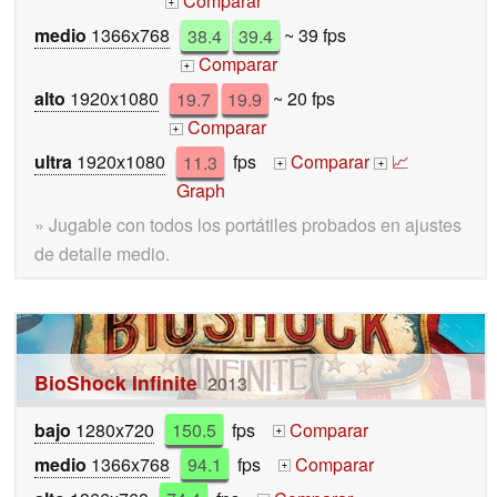
Comparar
+
medio
1366x768
38.4
39.4
~ 39 fps
Comparar
+
alto
1920x1080
19.7
19.9
~ 20 fps
Comparar
+
ultra
1920x1080
11.3
fps
Comparar
📈
+
+
Graph
» Jugable con todos los portátiles probados en ajustes
de detalle medio.
BioShock Infinite
2013
bajo
1280x720
150.5
fps
Comparar
+
medio
1366x768
94.1
fps
Comparar
+