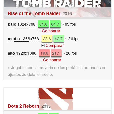
Rise of the Tomb Raider
2016
bajo
1024x768
61.6
64.7
~ 63 fps
Comparar
+
medio
1366x768
28.6
42.7
~ 36 fps
Comparar
+
alto
1920x1080
19.8
21.1
~ 20 fps
Comparar
+
» Jugable con la mayoría de los portátiles probados en
ajustes de detalle medio.
Dota 2 Reborn
2015