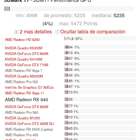
min: 4998 de promedio: 5235 mediana:
5235
(4%)
max: 5472 Points
2 mas detalles
Ocultar tabla de comparación
+
-
171.8 -97%
AMD Radeon HD 6250
...
4894 -7%
NVIDIA Quadro K5000M
4913 -6%
NVIDIA GeForce GTX 860M
4957 -5%
NVIDIA Quadro K4100M
4974 -5%
NVIDIA GeForce GTX 770M
5026 -4%
AMD Radeon RX Vega 7
5134 -2%
NVIDIA Quadro M2000M
5185 -1%
AMD Radeon Pro 555
5187 -1%
Intel Iris Xe Graphics G7 80EUs
5213 0%
AMD Radeon RX Vega 11
AMD Radeon RX 640
5235
5277 1%
NVIDIA GeForce GTX 960M
5305 1%
AMD Radeon Pro 560
5310 1%
NVIDIA Quadro M1200
5334 2%
NVIDIA GeForce GTX 485M SLI
5345 2%
AMD Radeon RX 550X (Laptop)
5388 3%
AMD Radeon Pro 455
5445 4%