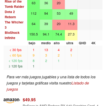
Rise of the
63
36
20
Tomb Raider
Dota 2
112
94
53
49
Reborn
The Witcher
64
39
20
11.3
3
BioShock
150.5
94.1
74.4
27.3
Infinite
bajo
medio
alto
ultra
QHD
4K
< 30 fps
1
13
4
2
< 60 fps
9
3
2
1
< 120 fps
8
2
1
≥ 120 fps
1
Para ver más juegos jugables y una lista de todos los
juegos y tarjetas gráficas visita nuestro
Listado de
juegos
$49.95
ReSpec.io AMD Radeon RX 640 Graphics Card, 4GB, Low Profile, Dell GPU 6044M (Renewed)