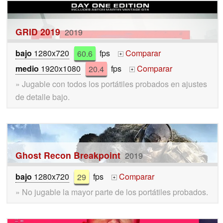
GRID 2019
2019
bajo
1280x720
60.6
fps
Comparar
+
medio
1920x1080
20.4
fps
Comparar
+
» Jugable con todos los portátiles probados en ajustes
de detalle bajo.
Ghost Recon Breakpoint
2019
bajo
1280x720
29
fps
Comparar
+
» No jugable la mayor parte de los portátiles probados.