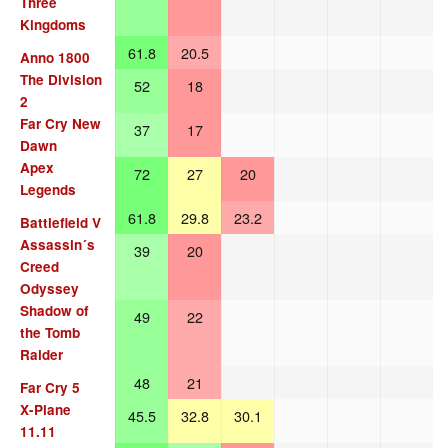
Three
Kingdoms
61.8
20.5
Anno 1800
The Division
52
18
2
Far Cry New
37
17
Dawn
Apex
72
27
20
Legends
61.8
29.8
23.2
Battlefield V
Assassin´s
39
20
Creed
Odyssey
Shadow of
49
22
the Tomb
Raider
48
21
Far Cry 5
X-Plane
45.5
32.8
30.1
11.11