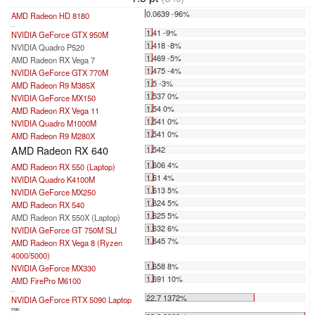
0.0639 -96%
AMD Radeon HD 8180
...
1.41 -9%
NVIDIA GeForce GTX 950M
1.418 -8%
NVIDIA Quadro P520
1.469 -5%
AMD Radeon RX Vega 7
1.475 -4%
NVIDIA GeForce GTX 770M
1.5 -3%
AMD Radeon R9 M385X
1.537 0%
NVIDIA GeForce MX150
1.54 0%
AMD Radeon RX Vega 11
1.541 0%
NVIDIA Quadro M1000M
1.541 0%
AMD Radeon R9 M280X
AMD Radeon RX 640
1.542
1.606 4%
AMD Radeon RX 550 (Laptop)
1.61 4%
NVIDIA Quadro K4100M
1.613 5%
NVIDIA GeForce MX250
1.624 5%
AMD Radeon RX 540
1.625 5%
AMD Radeon RX 550X (Laptop)
1.632 6%
NVIDIA GeForce GT 750M SLI
1.645 7%
AMD Radeon RX Vega 8 (Ryzen
4000/5000)
1.658 8%
NVIDIA GeForce MX330
1.691 10%
AMD FirePro M6100
...
22.7 1372%
NVIDIA GeForce RTX 5090 Laptop
max: