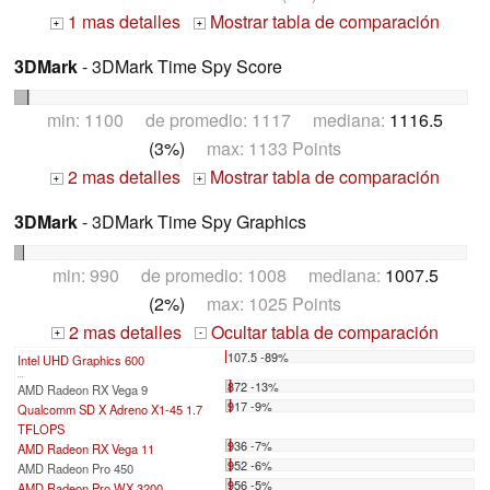
1 mas detalles
Mostrar tabla de comparación
+
+
3DMark
- 3DMark Time Spy Score
min: 1100 de promedio: 1117 mediana:
1116.5
(3%)
max: 1133 Points
2 mas detalles
Mostrar tabla de comparación
+
+
3DMark
- 3DMark Time Spy Graphics
min: 990 de promedio: 1008 mediana:
1007.5
(2%)
max: 1025 Points
2 mas detalles
Ocultar tabla de comparación
+
-
107.5 -89%
Intel UHD Graphics 600
...
872 -13%
AMD Radeon RX Vega 9
917 -9%
Qualcomm SD X Adreno X1-45 1.7
TFLOPS
936 -7%
AMD Radeon RX Vega 11
952 -6%
AMD Radeon Pro 450
956 -5%
AMD Radeon Pro WX 3200