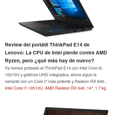
Review del portátil ThinkPad E14 de
Lenovo: La CPU de Intel pierde contra AMD
Ryzen, pero ¿qué más hay de nuevo?
Ya hemos probado el ThinkPad E14 con Intel Core i5-
10210U y gráficos UHD integrados, ahora sigue la
variante con un Core i7 más potente y Radeon RX 640
dedicado. Sin embargo, ya se ha lanzado la segunda
Intel Core i7-10510U, AMD Radeon RX 640, 14", 1.7 kg
generación del ThinkPad E14, inicialmente sólo con un
procesador Ryzen 5. El E14 Gen 2 con Intel Tiger Lake le
seguirá más adelante.