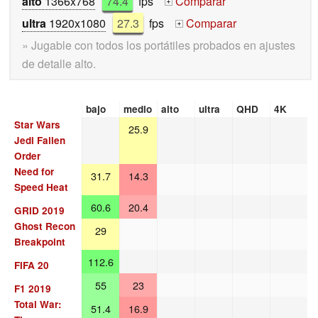
alto
1366x768
74.4
fps
Comparar
+
ultra
1920x1080
27.3
fps
Comparar
+
» Jugable con todos los portátiles probados en ajustes
de detalle alto.
bajo
medio
alto
ultra
QHD
4K
Star Wars
25.9
Jedi Fallen
Order
Need for
31.7
14.3
Speed Heat
60.6
20.4
GRID 2019
Ghost Recon
29
Breakpoint
112.6
FIFA 20
55
23
F1 2019
Total War:
51.4
16.9