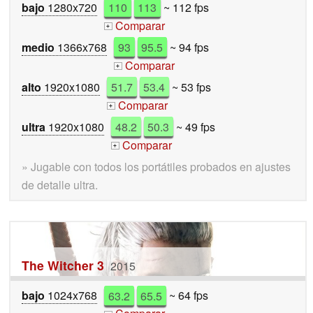
bajo
1280x720
110
113
~ 112 fps
Comparar
+
medio
1366x768
93
95.5
~ 94 fps
Comparar
+
alto
1920x1080
51.7
53.4
~ 53 fps
Comparar
+
ultra
1920x1080
48.2
50.3
~ 49 fps
Comparar
+
» Jugable con todos los portátiles probados en ajustes
de detalle ultra.
The Witcher 3
2015
bajo
1024x768
63.2
65.5
~ 64 fps