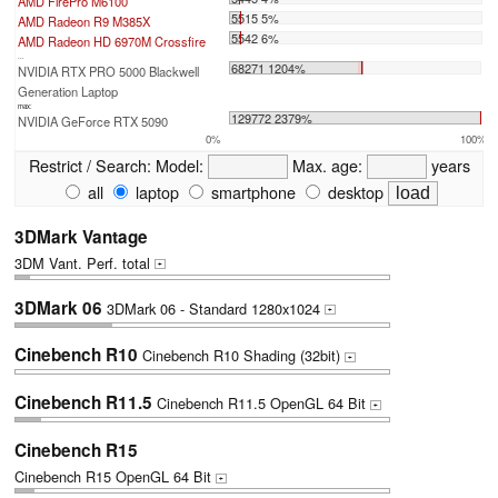
AMD FirePro M6100
5515 5%
AMD Radeon R9 M385X
5542 6%
AMD Radeon HD 6970M Crossfire
...
68271 1204%
NVIDIA RTX PRO 5000 Blackwell
Generation Laptop
max:
129772 2379%
NVIDIA GeForce RTX 5090
0%
100%
Restrict / Search:
Model:
Max. age:
years
all
laptop
smartphone
desktop
3DMark Vantage
3DM Vant. Perf. total
+
3DMark 06
3DMark 06 - Standard 1280x1024
+
Cinebench R10
Cinebench R10 Shading (32bit)
+
Cinebench R11.5
Cinebench R11.5 OpenGL 64 Bit
+
Cinebench R15
Cinebench R15 OpenGL 64 Bit
+