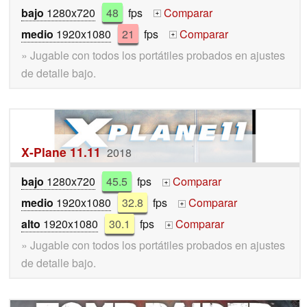
bajo
1280x720
48
fps
Comparar
+
medio
1920x1080
21
fps
Comparar
+
» Jugable con todos los portátiles probados en ajustes
de detalle bajo.
X-Plane 11.11
2018
bajo
1280x720
45.5
fps
Comparar
+
medio
1920x1080
32.8
fps
Comparar
+
alto
1920x1080
30.1
fps
Comparar
+
» Jugable con todos los portátiles probados en ajustes
de detalle bajo.