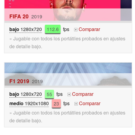
FIFA 20
2019
bajo
1280x720
112.6
fps
Comparar
+
» Jugable con todos los portátiles probados en ajustes
de detalle bajo.
F1 2019
2019
bajo
1280x720
55
fps
Comparar
+
medio
1920x1080
23
fps
Comparar
+
» Jugable con todos los portátiles probados en ajustes
de detalle bajo.