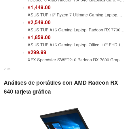
$1,449.00
ASUS TUF 16" Ryzen 7 Ultimate Gaming Laptop, 16" FHD+ 165Hz, AMD Ryzen 7 7735HS, AMD Radeon RX 7700S (Beats GeForce RTX 4060), 32GB DDR5 RAM, 1TB SSD, RGB Backlit KB, Wi-Fi 6, Windows 11 Home, Black
$2,549.00
ASUS TUF A16 Gaming Laptop, Radeon RX 7700S 8 GB(Beats RTX 4060), AMD Ryzen 7 7735HS(Up to 4.75 GHz, Beats i7-13620H), 16" FHD 165 Hz, 64 GB DDR5, 4 TB SSD, Wi-Fi 6, Windows 11 Pro, Accessories
$1,859.00
ASUS TUF A16 Gaming Laptop, Office, 16" FHD 165 Hz, Radeon RX 7700S 8 GB(Beats RTX 4060), AMD Ryzen 7 7735HS(Up to 4.75 GHz, Beats i7-13620H), 32 GB DDR5, 1 TB SSD, Wi-Fi 6, Windows 11 Pro
$299.99
XFX Speedster SWFT210 Radeon RX 7600 Graphics Card with 8GB GDDR6 HDMI 3xDP, AMD RDNA 3 RX-76PSWFTFA
v1.35
Análises de portátiles con AMD Radeon RX
640 tarjeta gráfica