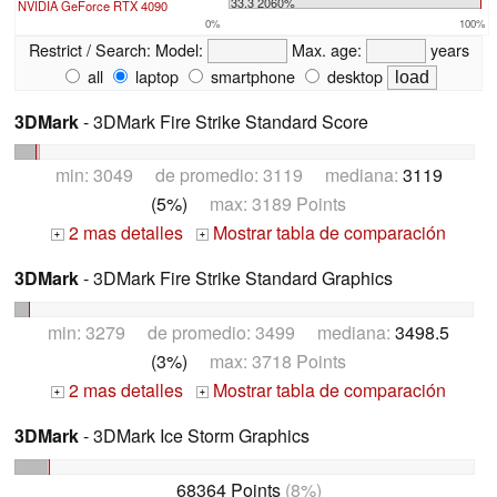
33.3 2060%
NVIDIA GeForce RTX 4090
0%
100%
Restrict / Search:
Model:
Max. age:
years
all
laptop
smartphone
desktop
3DMark
- 3DMark Fire Strike Standard Score
min: 3049 de promedio: 3119 mediana:
3119
(5%)
max: 3189 Points
2 mas detalles
Mostrar tabla de comparación
+
+
3DMark
- 3DMark Fire Strike Standard Graphics
min: 3279 de promedio: 3499 mediana:
3498.5
(3%)
max: 3718 Points
2 mas detalles
Mostrar tabla de comparación
+
+
3DMark
- 3DMark Ice Storm Graphics
68364 Points
(8%)