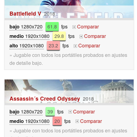
Battlefield V
2018
bajo
1280x720
61.8
fps
Comparar
+
medio
1920x1080
29.8
fps
Comparar
+
alto
1920x1080
23.2
fps
Comparar
+
» Jugable con todos los portátiles probados en ajustes
de detalle bajo.
Assassin´s Creed Odyssey
2018
bajo
1280x720
39
fps
Comparar
+
medio
1920x1080
20
fps
Comparar
+
» Jugable con todos los portátiles probados en ajustes