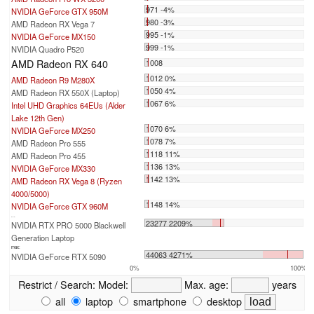
971 -4%
NVIDIA GeForce GTX 950M
980 -3%
AMD Radeon RX Vega 7
995 -1%
NVIDIA GeForce MX150
999 -1%
NVIDIA Quadro P520
AMD Radeon RX 640
1008
1012 0%
AMD Radeon R9 M280X
1050 4%
AMD Radeon RX 550X (Laptop)
1067 6%
Intel UHD Graphics 64EUs (Alder
Lake 12th Gen)
1070 6%
NVIDIA GeForce MX250
1078 7%
AMD Radeon Pro 555
1118 11%
AMD Radeon Pro 455
1136 13%
NVIDIA GeForce MX330
1142 13%
AMD Radeon RX Vega 8 (Ryzen
4000/5000)
1148 14%
NVIDIA GeForce GTX 960M
...
23277 2209%
NVIDIA RTX PRO 5000 Blackwell
Generation Laptop
max:
44063 4271%
NVIDIA GeForce RTX 5090
0%
100%
Restrict / Search:
Model:
Max. age:
years
all
laptop
smartphone
desktop