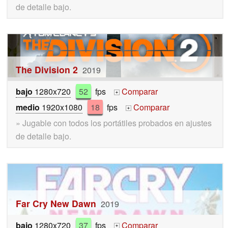
de detalle bajo.
The Division 2
2019
bajo
1280x720
52
fps
Comparar
+
medio
1920x1080
18
fps
Comparar
+
» Jugable con todos los portátiles probados en ajustes
de detalle bajo.
Far Cry New Dawn
2019
bajo
1280x720
37
fps
Comparar
+