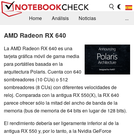
Home
Análisis
Noticias
...
FAQ/Técnica
Biblioteca
AMD Radeon RX 640
Orientación para la Compra
Busca
La AMD Radeon RX 640 es una
tarjeta gráfica móvil de gama media
Contacto
para portátiles basada en la
arquitectura Polaris. Cuenta con 640
sombreadores (10 CUs) o 512
sombreadores (8 CUs) con diferentes velocidades de
reloj. Comparada con la antigua RX 550(X), la RX 640
parece ofrecer sólo la mitad del ancho de banda de la
memoria (bus de memoria de 64 bits en lugar de 128 bits).
El rendimiento debería ser ligeramente inferior al de la
antigua RX 550 y, por lo tanto, a la Nvidia GeForce