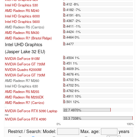
0.412 -8%
Intel HD Graphics 530
0.4182 -7%
AMD Radeon R5 M240
0.4191 -6%
Intel HD Graphics 6000
0.4367 -2%
Intel HD Graphics 5600
0.4411 -1%
AMD Radeon R5 (Carrizo)
0.4424 -1%
AMD Radeon R5 M430
0.4464 0%
AMD Radeon R7 (Bristol Ridge)
Intel UHD Graphics
0.4477
(Jasper Lake 32 EU)
0.4504 1%
NVIDIA GeForce 910M
0.451 1%
NVIDIA GeForce GT 735M
0.4609 3%
NVIDIA Quadro K2000M
0.4676 4%
NVIDIA GeForce GT 730M
0.4702 5%
AMD Radeon R7 M260
0.4702 5%
Intel HD Graphics 630
0.4762 6%
AMD Radeon R5 M255
0.4911 10%
AMD Radeon R6 M255DX
0.501 12%
AMD Radeon R7 (Carrizo)
...
22.7 4970%
NVIDIA GeForce RTX 5090 Laptop
max:
33.3 7338%
NVIDIA GeForce RTX 4090
0%
100%
Restrict / Search:
Model:
Max. age:
years