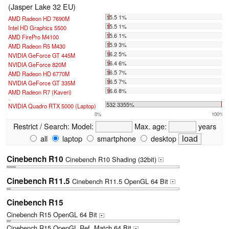
(Jasper Lake 32 EU)
15.5 1%
AMD Radeon HD 7690M
15.5 1%
Intel HD Graphics 5500
15.6 1%
AMD FirePro M4100
15.9 3%
AMD Radeon R5 M430
16.2 5%
NVIDIA GeForce GT 445M
16.4 6%
NVIDIA GeForce 820M
16.5 7%
AMD Radeon HD 6770M
16.5 7%
NVIDIA GeForce GT 335M
16.6 8%
AMD Radeon R7 (Kaveri)
...
532 3355%
NVIDIA Quadro RTX 5000 (Laptop)
0%
100%
Restrict / Search:
Model:
Max. age:
years
all
laptop
smartphone
desktop
Cinebench R10
Cinebench R10 Shading (32bit)
+
Cinebench R11.5
Cinebench R11.5 OpenGL 64 Bit
+
Cinebench R15
Cinebench R15 OpenGL 64 Bit
+
Cinebench R15 OpenGL Ref. Match 64 Bit
+