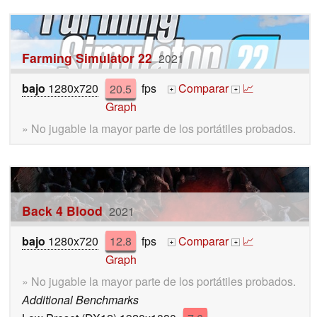
Farming Simulator 22
2021
bajo
1280x720
20.5
fps
Comparar
📈
+
+
Graph
» No jugable la mayor parte de los portátiles probados.
Back 4 Blood
2021
bajo
1280x720
12.8
fps
Comparar
📈
+
+
Graph
» No jugable la mayor parte de los portátiles probados.
Additional Benchmarks