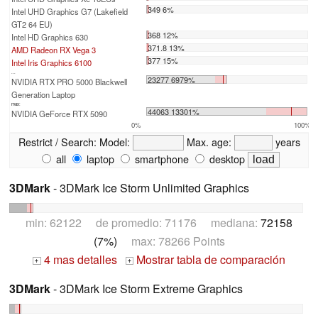
349 6%
Intel UHD Graphics G7 (Lakefield
GT2 64 EU)
368 12%
Intel HD Graphics 630
371.8 13%
AMD Radeon RX Vega 3
377 15%
Intel Iris Graphics 6100
...
23277 6979%
NVIDIA RTX PRO 5000 Blackwell
Generation Laptop
max:
44063 13301%
NVIDIA GeForce RTX 5090
0%
100%
Restrict / Search:
Model:
Max. age:
years
all
laptop
smartphone
desktop
3DMark
- 3DMark Ice Storm Unlimited Graphics
min: 62122 de promedio: 71176 mediana:
72158
(7%)
max: 78266 Points
4 mas detalles
Mostrar tabla de comparación
+
+
3DMark
- 3DMark Ice Storm Extreme Graphics