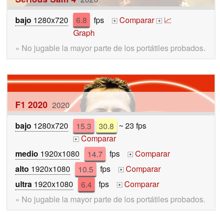
bajo
1280x720
6.8
fps
Comparar
📈
+
+
Graph
» No jugable la mayor parte de los portátiles probados.
F1 2020
2020
bajo
1280x720
15.3
30.8
~ 23 fps
Comparar
+
medio
1920x1080
14.7
fps
Comparar
+
alto
1920x1080
10.5
fps
Comparar
+
ultra
1920x1080
6.4
fps
Comparar
+
» No jugable la mayor parte de los portátiles probados.