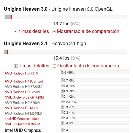
Unigine Heaven 3.0
- Unigine Heaven 3.0 OpenGL
13.7 fps
(6%)
1 mas detalles
Mostrar tabla de comparación
+
+
Unigine Heaven 2.1
- Heaven 2.1 high
15.4 fps
(3%)
1 mas detalles
Ocultar tabla de comparación
+
-
0.6 -96%
AMD Radeon HD 7310
...
14.7 -5%
AMD Radeon R7 (Carrizo)
14.8 -4%
AMD Radeon HD 6720G2
14.9 -3%
AMD Radeon HD 6850M
15.1 -2%
NVIDIA GeForce GT 720M
15.23 -1%
AMD Radeon HD 6750M
15.3 -1%
AMD Radeon R5 M335
15.3 -1%
AMD Radeon R6 M340DX
15.3 -1%
Intel HD Graphics 4600
15.4 0%
NVIDIA Quadro K1000M
Intel UHD Graphics
15.4