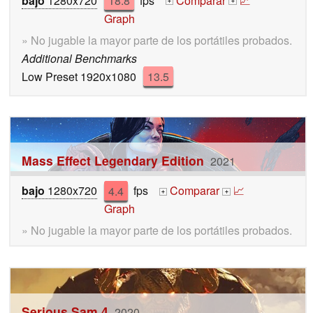
bajo
1280x720
18.8
fps
Comparar
📈
+
+
Graph
» No jugable la mayor parte de los portátiles probados.
Additional Benchmarks
Low Preset 1920x1080
13.5
Mass Effect Legendary Edition
2021
bajo
1280x720
4.4
fps
Comparar
📈
+
+
Graph
» No jugable la mayor parte de los portátiles probados.
Serious Sam 4
2020