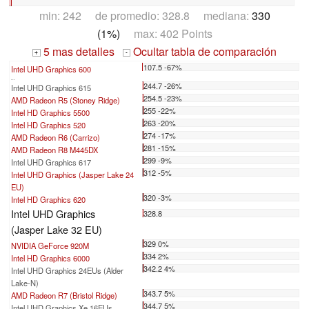
min: 242 de promedio: 328.8 mediana:
330
(1%)
max: 402 Points
5 mas detalles
Ocultar tabla de comparación
+
-
107.5 -67%
Intel UHD Graphics 600
...
244.7 -26%
Intel UHD Graphics 615
254.5 -23%
AMD Radeon R5 (Stoney Ridge)
255 -22%
Intel HD Graphics 5500
263 -20%
Intel HD Graphics 520
274 -17%
AMD Radeon R6 (Carrizo)
281 -15%
AMD Radeon R8 M445DX
299 -9%
Intel UHD Graphics 617
312 -5%
Intel UHD Graphics (Jasper Lake 24
EU)
320 -3%
Intel HD Graphics 620
Intel UHD Graphics
328.8
(Jasper Lake 32 EU)
329 0%
NVIDIA GeForce 920M
334 2%
Intel HD Graphics 6000
342.2 4%
Intel UHD Graphics 24EUs (Alder
Lake-N)
343.7 5%
AMD Radeon R7 (Bristol Ridge)
344.7 5%
Intel UHD Graphics Xe 16EUs