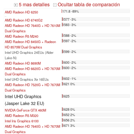
5 mas detalles
Ocultar tabla de comparación
+
-
171.8 -89%
AMD Radeon HD 6250
...
1577 -3%
AMD Radeon HD 6740G2
1583 -3%
AMD Radeon HD 7640G + HD 7610M
Dual Graphics
1588 -2%
AMD Radeon R5 M240
1597 -2%
AMD Radeon HD 8450G + Radeon
HD 8570M Dual Graphics
1599 -2%
Intel UHD Graphics 24EUs (Alder
Lake-N)
1600 -2%
AMD Radeon HD 8690M
1600 -2%
AMD Radeon HD 6620G + HD 7670M
Dual Graphics
1602 -1%
Intel UHD Graphics Xe 16EUs
1621 0%
AMD Radeon HD 7520G + HD 7670M
Dual Graphics
Intel UHD Graphics
1625
(Jasper Lake 32 EU)
1628 0%
NVIDIA GeForce GTX 460M
1652 2%
AMD Radeon R5 M320
1656 2%
Intel Iris Graphics 6100
1671 3%
AMD Radeon HD 7640G + HD 7670M
Dual Graphics