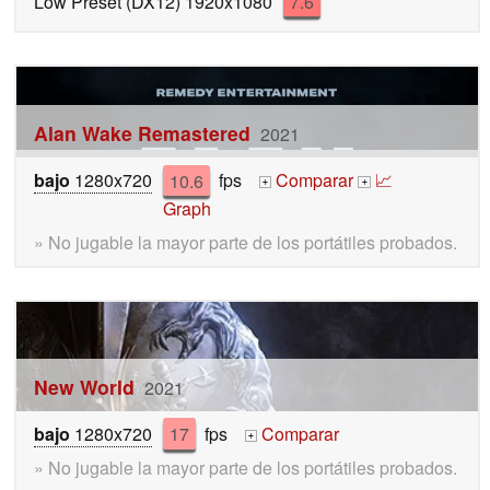
Low Preset (DX12) 1920x1080
7.6
Alan Wake Remastered
2021
bajo
1280x720
10.6
fps
Comparar
📈
+
+
Graph
» No jugable la mayor parte de los portátiles probados.
New World
2021
bajo
1280x720
17
fps
Comparar
+
» No jugable la mayor parte de los portátiles probados.