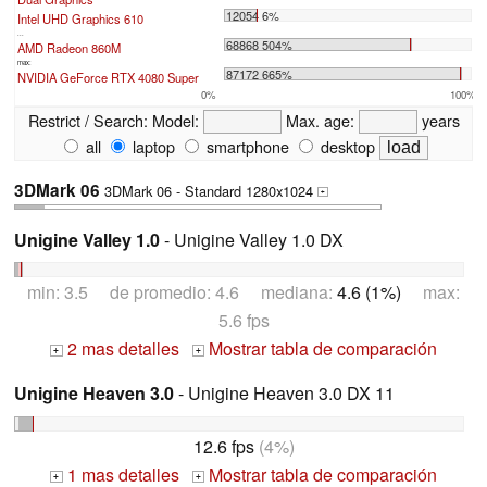
12054 6%
Intel UHD Graphics 610
...
68868 504%
AMD Radeon 860M
max:
87172 665%
NVIDIA GeForce RTX 4080 Super
0%
100%
Restrict / Search:
Model:
Max. age:
years
all
laptop
smartphone
desktop
3DMark 06
3DMark 06 - Standard 1280x1024
+
Unigine Valley 1.0
- Unigine Valley 1.0 DX
min: 3.5 de promedio: 4.6 mediana:
4.6 (1%)
max:
5.6 fps
2 mas detalles
Mostrar tabla de comparación
+
+
Unigine Heaven 3.0
- Unigine Heaven 3.0 DX 11
12.6 fps
(4%)
1 mas detalles
Mostrar tabla de comparación
+
+