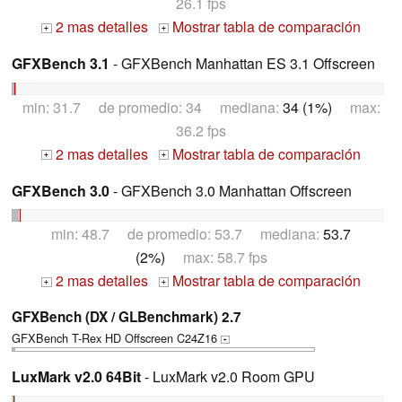
26.1 fps
2 mas detalles
Mostrar tabla de comparación
+
+
GFXBench 3.1
- GFXBench Manhattan ES 3.1 Offscreen
min: 31.7 de promedio: 34 mediana:
34 (1%)
max:
36.2 fps
2 mas detalles
Mostrar tabla de comparación
+
+
GFXBench 3.0
- GFXBench 3.0 Manhattan Offscreen
min: 48.7 de promedio: 53.7 mediana:
53.7
(2%)
max: 58.7 fps
2 mas detalles
Mostrar tabla de comparación
+
+
GFXBench (DX / GLBenchmark) 2.7
GFXBench T-Rex HD Offscreen C24Z16
+
LuxMark v2.0 64Bit
- LuxMark v2.0 Room GPU