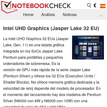
Home
Análisis
Noticias
...
FAQ/Técnica
Biblioteca
Intel UHD Graphics (Jasper Lake 32 EU)
Orientación para la Compra
Busca
La Intel UHD Graphics 32 EUs (Jasper
Lake, Gen. 11) es una tarjeta gráfica
Contacto
integrada en los SoCs Jasper Lake
Pentium para portátiles y pequeños
ordenadores de sobremesa. Es la
versión de GPU más rápida de la serie Jasper Lake
(Pentium Silver) y ofrece los 32 EUs (Execution Units /
Shader Blocks). No ofrece memoria gráfica dedicada y la
velocidad de reloj depende del modelo de procesador. En
el momento del lanzamiento hay dos modelos de Pentium
Silver (N6000 con 6W y N6005 con 10W) con una
velocidad de reloj de 350 a 900 MHz.