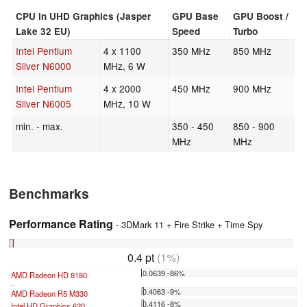
CPU in UHD Graphics (Jasper
GPU Base
GPU Boost /
Lake 32 EU)
Speed
Turbo
Intel Pentium
4 x 1100
350 MHz
850 MHz
Silver N6000
MHz, 6 W
Intel Pentium
4 x 2000
450 MHz
900 MHz
Silver N6005
MHz, 10 W
min. - max.
350 - 450
850 - 900
MHz
MHz
Benchmarks
Performance Rating
- 3DMark 11 + Fire Strike + Time Spy
0.4 pt
(1%)
0.0639 -86%
AMD Radeon HD 8180
...
0.4063 -9%
AMD Radeon R5 M330
0.4116 -8%
Intel HD Graphics 620