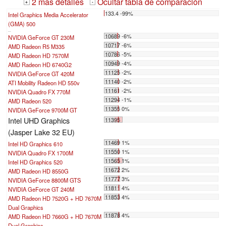
2 mas detalles
Ocultar tabla de comparación
+
-
133.4 -99%
Intel Graphics Media Accelerator
(GMA) 500
...
10689 -6%
NVIDIA GeForce GT 230M
10717 -6%
AMD Radeon R5 M335
10786 -5%
AMD Radeon HD 7570M
10949 -4%
AMD Radeon HD 6740G2
11125 -2%
NVIDIA GeForce GT 420M
11140 -2%
ATI Mobility Radeon HD 550v
11161 -2%
NVIDIA Quadro FX 770M
11294 -1%
AMD Radeon 520
11355 0%
NVIDIA GeForce 9700M GT
Intel UHD Graphics
11395
(Jasper Lake 32 EU)
11469 1%
Intel HD Graphics 610
11550 1%
NVIDIA Quadro FX 1700M
11565 1%
Intel HD Graphics 520
11672 2%
AMD Radeon HD 8550G
11777 3%
NVIDIA GeForce 8800M GTS
11811 4%
NVIDIA GeForce GT 240M
11853 4%
AMD Radeon HD 7520G + HD 7670M
Dual Graphics
11878 4%
AMD Radeon HD 7660G + HD 7670M
Dual Graphics