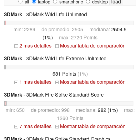
all
laptop
smartphone
desktop
3DMark
- 3DMark Wild Life Unlimited
min: 2289 de promedio: 2505 mediana:
2504.5
(1%)
max: 2720 Points
2 mas detalles
Mostrar tabla de comparación
+
+
3DMark
- 3DMark Wild Life Extreme Unlimited
681 Points
(1%)
1 mas detalles
Mostrar tabla de comparación
+
+
3DMark
- 3DMark Fire Strike Standard Score
min: 650 de promedio: 998 mediana:
982 (1%)
max:
1260 Points
7 mas detalles
Mostrar tabla de comparación
+
+
3DMark
- 3DMark Fire Strike Standard Graphics