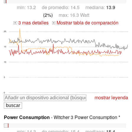
min: 13.2 de promedio: 14.5 mediana:
13.9
(2%)
max: 16.3 Watt
3 mas detalles
Mostrar tabla de comparación
+
+
20
15
10
5
0
mostrar leyenda
Power Consumption
- Witcher 3 Power Consumption *
min: 14.3 de promedio: 15.4 mediana:
15.4