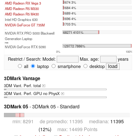
1674 3%
AMD Radeon RX Vega 3
1684 4%
AMD Radeon R5 M330
1689 4%
AMD Radeon R5 M430
1696 4%
Intel HD Graphics 630
1703 5%
NVIDIA GeForce GT 735M
...
68271 4101%
NVIDIA RTX PRO 5000 Blackwell
Generation Laptop
max:
129772 7886%
NVIDIA GeForce RTX 5090
0%
100%
Restrict / Search:
Model:
Max. age:
years
all
laptop
smartphone
desktop
3DMark Vantage
3DM Vant. Perf. total
+
3DM Vant. Perf. GPU no PhysX
+
3DMark 05
- 3DMark 05 - Standard
min: 8291 de promedio: 11395 mediana:
11395
(12%)
max: 14499 Points