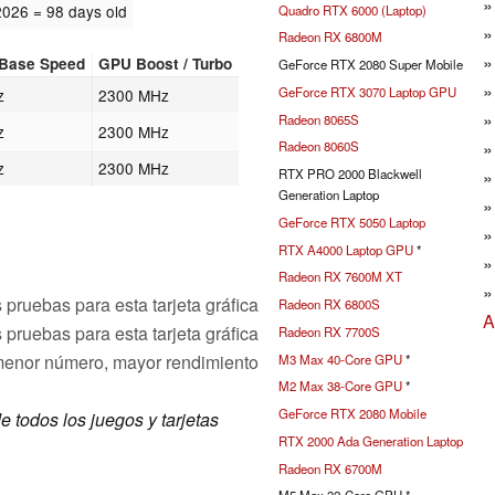
2026
= 98 days old
Quadro RTX 6000 (Laptop)
Radeon RX 6800M
Base Speed
GPU Boost / Turbo
GeForce RTX 2080 Super Mobile
GeForce RTX 3070 Laptop GPU
z
2300 MHz
Radeon 8065S
z
2300 MHz
Radeon 8060S
z
2300 MHz
RTX PRO 2000 Blackwell
Generation Laptop
GeForce RTX 5050 Laptop
RTX A4000 Laptop GPU
*
Radeon RX 7600M XT
pruebas para esta tarjeta gráfica
Radeon RX 6800S
A
 pruebas para esta tarjeta gráfica
Radeon RX 7700S
menor número, mayor rendimiento
M3 Max 40-Core GPU
*
M2 Max 38-Core GPU
*
GeForce RTX 2080 Mobile
e todos los juegos y tarjetas
RTX 2000 Ada Generation Laptop
Radeon RX 6700M