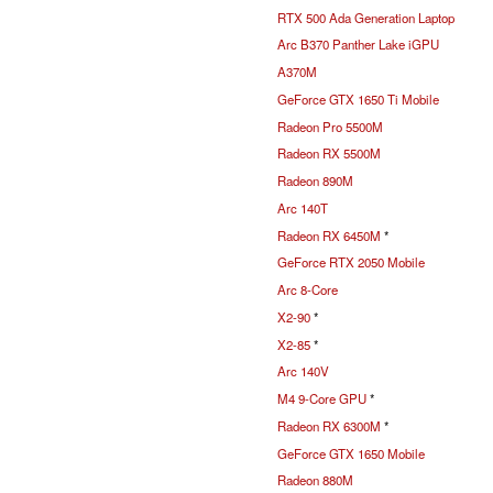
RTX 500 Ada Generation Laptop
Arc B370 Panther Lake iGPU
A370M
GeForce GTX 1650 Ti Mobile
Radeon Pro 5500M
Radeon RX 5500M
Radeon 890M
Arc 140T
Radeon RX 6450M
*
GeForce RTX 2050 Mobile
Arc 8-Core
X2-90
*
X2-85
*
Arc 140V
M4 9-Core GPU
*
Radeon RX 6300M
*
GeForce GTX 1650 Mobile
Radeon 880M