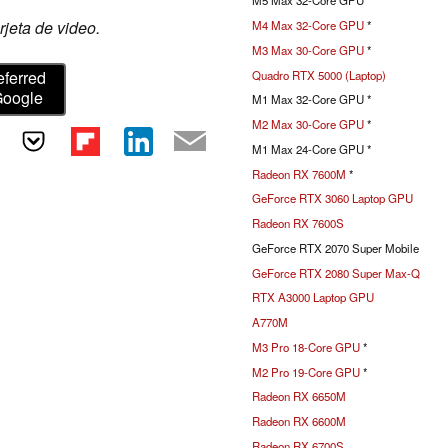
M5 Max 32-Core GPU *
rjeta de video.
M4 Max 32-Core GPU
*
M3 Max 30-Core GPU
*
eferred
Quadro RTX 5000 (Laptop)
Google
M1 Max 32-Core GPU *
M2 Max 30-Core GPU
*
M1 Max 24-Core GPU *
Radeon RX 7600M
*
GeForce RTX 3060 Laptop GPU
Radeon RX 7600S
GeForce RTX 2070 Super Mobile
GeForce RTX 2080 Super Max-Q
RTX A3000 Laptop GPU
A770M
M3 Pro 18-Core GPU
*
M2 Pro 19-Core GPU
*
Radeon RX 6650M
Radeon RX 6600M
Radeon RX 6700S