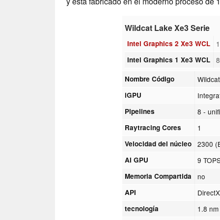
y está fabricado en el moderno proceso de 1
Wildcat Lake Xe3 Serie
Intel Graphics 2 Xe3 WCL
1
Intel Graphics 1 Xe3 WCL
8
Nombre Código
Wildca
iGPU
Integr
Pipelines
8 - uni
Raytracing Cores
1
Velocidad del núcleo
2300 (
AI GPU
9 TOPS
Memoria Compartida
no
API
Direct
tecnología
1.8 nm