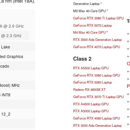
,8 nm (Intel 18A).
Generation Laptop *
M5 Max 40-Core GPU *
GeForce RTX 3080 Ti Laptop GPU
T
GeForce RTX 5070 Laptop
6 @ 2.6 GHz
M4 Max 40-Core GPU
*
 @ 2.3 GHz
RTX 3500 Ada Generation Laptop
t Lake
GeForce RTX 4070 Laptop GPU
ated Graphics
Class 2
O
ficado
RTX A5500 Laptop GPU
GeForce RTX 3080 Laptop GPU
GeForce RTX 5060 Laptop
Boost) MHz
P
Radeon RX 6850M XT
 INT8
GeForce RTX 3070 Ti Laptop GPU
RTX A4500 Laptop GPU
RTX A5000 Laptop GPU
X 12_2
GeForce RTX 4060 Laptop GPU
RTX 3000 Ada Generation Laptop