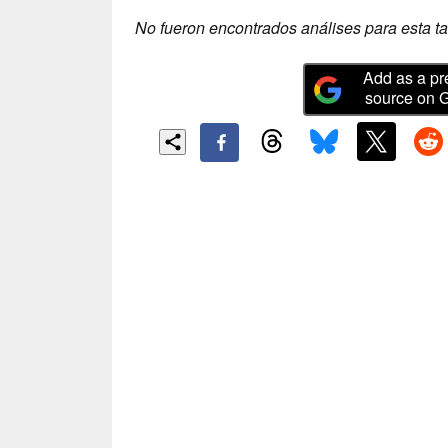
No fueron encontrados análises para esta ta
Add as a pr
source on 