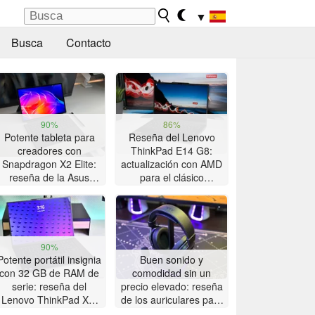
▼
Busca
Contacto
90%
86%
Potente tableta para
Reseña del Lenovo
creadores con
ThinkPad E14 G8:
Snapdragon X2 Elite:
actualización con AMD
reseña de la Asus
para el clásico
ProArt PZ14
ThinkPad con gran
autonomía
90%
Potente portátil insignia
Buen sonido y
con 32 GB de RAM de
comodidad sin un
serie: reseña del
precio elevado: reseña
Lenovo ThinkPad X9-
de los auriculares para
15p Gen 1
juegos Akko Verge S9