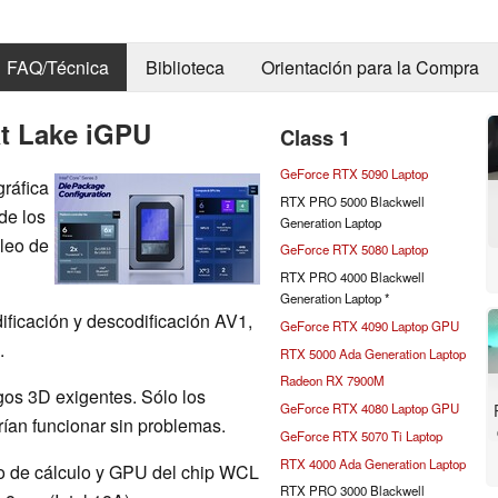
FAQ/Técnica
Biblioteca
Orientación para la Compra
at Lake iGPU
Class 1
GeForce RTX 5090 Laptop
gráfica
RTX PRO 5000 Blackwell
de los
Generation Laptop
leo de
GeForce RTX 5080 Laptop
RTX PRO 4000 Blackwell
Generation Laptop *
ificación y descodificación AV1,
GeForce RTX 4090 Laptop GPU
.
RTX 5000 Ada Generation Laptop
Radeon RX 7900M
os 3D exigentes. Sólo los
GeForce RTX 4080 Laptop GPU
ían funcionar sin problemas.
GeForce RTX 5070 Ti Laptop
RTX 4000 Ada Generation Laptop
co de cálculo y GPU del chip WCL
RTX PRO 3000 Blackwell