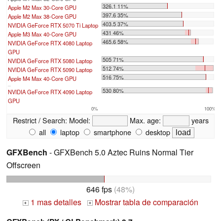
326.1 11%
Apple M2 Max 30-Core GPU
397.6 35%
Apple M2 Max 38-Core GPU
403.5 37%
NVIDIA GeForce RTX 5070 Ti Laptop
431 46%
Apple M3 Max 40-Core GPU
465.6 58%
NVIDIA GeForce RTX 4080 Laptop
GPU
505 71%
NVIDIA GeForce RTX 5080 Laptop
512 74%
NVIDIA GeForce RTX 5090 Laptop
516 75%
Apple M4 Max 40-Core GPU
...
530 80%
NVIDIA GeForce RTX 4090 Laptop
GPU
0%
100%
Restrict / Search:
Model:
Max. age:
years
all
laptop
smartphone
desktop
GFXBench
- GFXBench 5.0 Aztec Ruins Normal Tier
Offscreen
646 fps
(48%)
1 mas detalles
Mostrar tabla de comparación
+
+