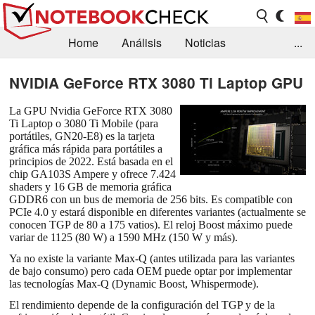
Home
Análisis
Noticias
...
FAQ/Técnica
Biblioteca
NVIDIA GeForce RTX 3080 Ti Laptop GPU
Orientación para la Compra
Busca
La GPU Nvidia GeForce RTX 3080
Ti Laptop o 3080 Ti Mobile (para
Contacto
portátiles, GN20-E8) es la tarjeta
gráfica más rápida para portátiles a
principios de 2022. Está basada en el
chip GA103S Ampere y ofrece 7.424
shaders y 16 GB de memoria gráfica
GDDR6 con un bus de memoria de 256 bits. Es compatible con
PCIe 4.0 y estará disponible en diferentes variantes (actualmente se
conocen TGP de 80 a 175 vatios). El reloj Boost máximo puede
variar de 1125 (80 W) a 1590 MHz (150 W y más).
Ya no existe la variante Max-Q (antes utilizada para las variantes
de bajo consumo) pero cada OEM puede optar por implementar
las tecnologías Max-Q (Dynamic Boost, Whispermode).
El rendimiento depende de la configuración del TGP y de la