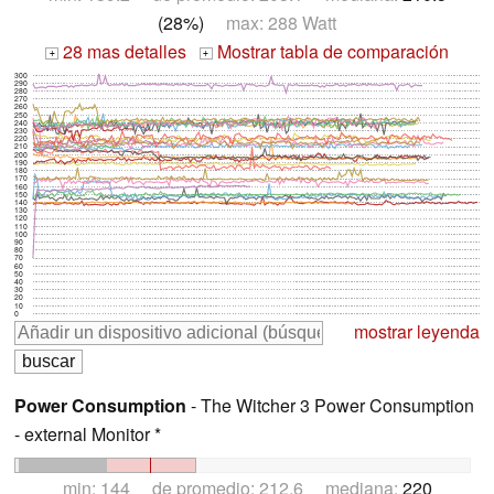
(28%)
max: 288 Watt
28 mas detalles
Mostrar tabla de comparación
+
+
300
290
280
270
260
250
240
230
220
210
200
190
180
170
160
150
140
130
120
110
100
90
80
70
60
50
40
30
20
10
0
mostrar leyenda
Power Consumption
- The Witcher 3 Power Consumption
- external Monitor *
min: 144 de promedio: 212.6 mediana:
220