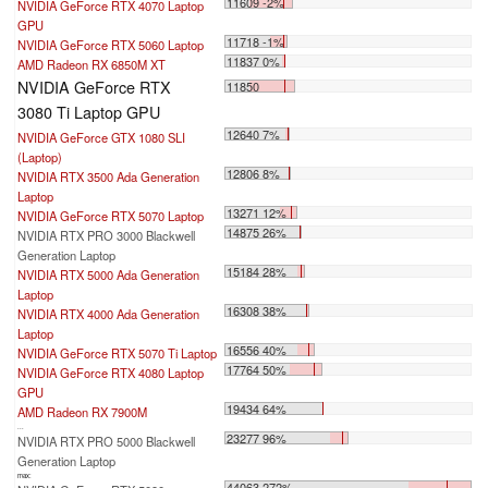
11609 -2%
NVIDIA GeForce RTX 4070 Laptop
GPU
11718 -1%
NVIDIA GeForce RTX 5060 Laptop
11837 0%
AMD Radeon RX 6850M XT
NVIDIA GeForce RTX
11850
3080 Ti Laptop GPU
12640 7%
NVIDIA GeForce GTX 1080 SLI
(Laptop)
12806 8%
NVIDIA RTX 3500 Ada Generation
Laptop
13271 12%
NVIDIA GeForce RTX 5070 Laptop
14875 26%
NVIDIA RTX PRO 3000 Blackwell
Generation Laptop
15184 28%
NVIDIA RTX 5000 Ada Generation
Laptop
16308 38%
NVIDIA RTX 4000 Ada Generation
Laptop
16556 40%
NVIDIA GeForce RTX 5070 Ti Laptop
17764 50%
NVIDIA GeForce RTX 4080 Laptop
GPU
19434 64%
AMD Radeon RX 7900M
...
23277 96%
NVIDIA RTX PRO 5000 Blackwell
Generation Laptop
max:
44063 272%