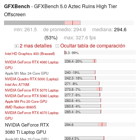
GFXBench
- GFXBench 5.0 Aztec Ruins High Tier
Offscreen
min: 261.5 de promedio: 294.6 mediana:
294.6
(53%)
max: 327.6 fps
2 mas detalles
Ocultar tabla de comparación
+
-
3.3 -99%
Intel HD Graphics 400 (Braswell)
...
236.4 -20%
NVIDIA GeForce RTX 4060 Laptop
GPU
240 -19%
Apple M1 Max 24-Core GPU
242.3 -18%
NVIDIA Quadro RTX 5000 (Laptop)
271 -8%
Intel Arc A770M
273.8 -7%
NVIDIA GeForce RTX 5070 Laptop
277.7 -6%
NVIDIA GeForce RTX 5060 Laptop
283.6 -4%
Apple M4 Pro 20-Core GPU
283.8 -4%
AMD Radeon 8060S
285.4 -3%
NVIDIA GeForce RTX 4070 Laptop
GPU
NVIDIA GeForce RTX
294.6
3080 Ti Laptop GPU
309.4 5%
Apple M1 Max 32-Core GPU