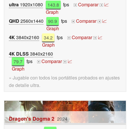
ultra
1920x1080
143.8
fps
Comparar
📈
+
+
Graph
QHD
2560x1440
90.9
fps
Comparar
📈
+
+
Graph
4K
3840x2160
34.2
fps
Comparar
📈
+
+
Graph
4K DLSS
3840x2160
79.7
fps
Comparar
📈
+
+
Graph
» Jugable con todos los portátiles probados en ajustes
de detalle ultra.
Dragon's Dogma 2
2024