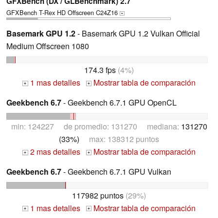
GFXBench (DX / GLBenchmark) 2.7
GFXBench T-Rex HD Offscreen C24Z16
+
Basemark GPU 1.2
- Basemark GPU 1.2 Vulkan Official
Medium Offscreen 1080
174.3 fps
(4%)
1 mas detalles
Mostrar tabla de comparación
+
+
Geekbench 6.7
- Geekbench 6.7.1 GPU OpenCL
min: 124227 de promedio: 131270 mediana:
131270
(33%)
max: 138312 puntos
2 mas detalles
Mostrar tabla de comparación
+
+
Geekbench 6.7
- Geekbench 6.7.1 GPU Vulkan
117982 puntos
(29%)
1 mas detalles
Mostrar tabla de comparación
+
+