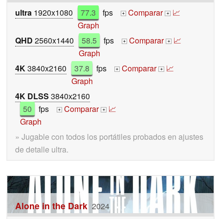
ultra
1920x1080
77.3
fps
Comparar
📈
+
+
Graph
QHD
2560x1440
58.5
fps
Comparar
📈
+
+
Graph
4K
3840x2160
37.8
fps
Comparar
📈
+
+
Graph
4K DLSS
3840x2160
50
fps
Comparar
📈
+
+
Graph
» Jugable con todos los portátiles probados en ajustes
de detalle ultra.
Alone in the Dark
2024