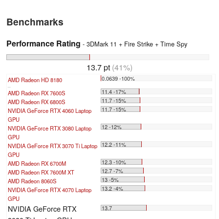
Benchmarks
Performance Rating
- 3DMark 11 + Fire Strike + Time Spy
13.7 pt
(41%)
0.0639 -100%
AMD Radeon HD 8180
...
11.4 -17%
AMD Radeon RX 7600S
11.7 -15%
AMD Radeon RX 6800S
11.7 -15%
NVIDIA GeForce RTX 4060 Laptop
GPU
12 -12%
NVIDIA GeForce RTX 3080 Laptop
GPU
12.2 -11%
NVIDIA GeForce RTX 3070 Ti Laptop
GPU
12.3 -10%
AMD Radeon RX 6700M
12.7 -7%
AMD Radeon RX 7600M XT
13 -5%
AMD Radeon 8060S
13.2 -4%
NVIDIA GeForce RTX 4070 Laptop
GPU
NVIDIA GeForce RTX
13.7