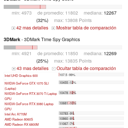
min: 4973 de promedio: 11802 mediana:
12267
(32%)
max: 13808 Points
42 mas detalles
Mostrar tabla de comparación
+
+
3DMark
- 3DMark Time Spy Graphics
min: 4921 de promedio: 11850 mediana:
12269
(25%)
max: 13835 Points
43 mas detalles
Ocultar tabla de comparación
+
-
107.5 -99%
Intel UHD Graphics 600
...
10455 -12%
NVIDIA GeForce GTX 1070 SLI
(Laptop)
10478 -12%
NVIDIA GeForce RTX 3070 Ti Laptop
GPU
10681 -10%
NVIDIA GeForce RTX 3080 Laptop
GPU
10783 -9%
Intel Arc A770M
10860 -8%
AMD Radeon 8060S
11067 -7%
AMD Radeon RX 6800M