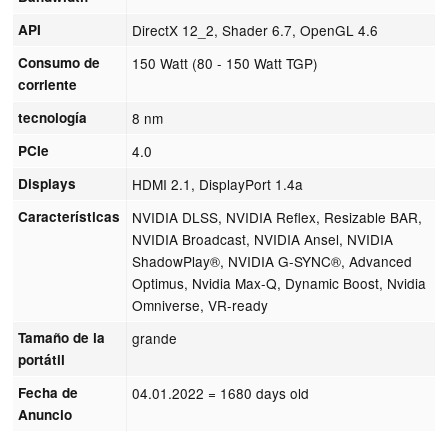
API
DirectX 12_2, Shader 6.7, OpenGL 4.6
Consumo de
150 Watt (80 - 150 Watt TGP)
corriente
tecnología
8 nm
PCIe
4.0
Displays
HDMI 2.1, DisplayPort 1.4a
Características
NVIDIA DLSS, NVIDIA Reflex, Resizable BAR,
NVIDIA Broadcast, NVIDIA Ansel, NVIDIA
ShadowPlay®, NVIDIA G-SYNC®, Advanced
Optimus, Nvidia Max-Q, Dynamic Boost, Nvidia
Omniverse, VR-ready
Tamaño de la
grande
portátil
Fecha de
04.01.2022
= 1680 days old
Anuncio