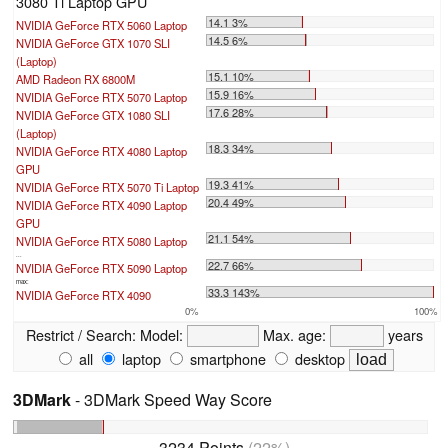
3080 Ti Laptop GPU
14.1 3%
NVIDIA GeForce RTX 5060 Laptop
14.5 6%
NVIDIA GeForce GTX 1070 SLI
(Laptop)
15.1 10%
AMD Radeon RX 6800M
15.9 16%
NVIDIA GeForce RTX 5070 Laptop
17.6 28%
NVIDIA GeForce GTX 1080 SLI
(Laptop)
18.3 34%
NVIDIA GeForce RTX 4080 Laptop
GPU
19.3 41%
NVIDIA GeForce RTX 5070 Ti Laptop
20.4 49%
NVIDIA GeForce RTX 4090 Laptop
GPU
21.1 54%
NVIDIA GeForce RTX 5080 Laptop
...
22.7 66%
NVIDIA GeForce RTX 5090 Laptop
max:
33.3 143%
NVIDIA GeForce RTX 4090
0%
100%
Restrict / Search:
Model:
Max. age:
years
all
laptop
smartphone
desktop
3DMark
- 3DMark Speed Way Score
3234 Points
(22%)