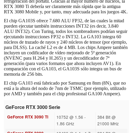
refrigeración del portátil. Gracias al mayor número de núcleos, la
RTX 3080 Ti debería ser claramente más rápida que la antigua
RTX 3080 Mobile y, por tanto, muy adecuada para los juegos 4K.
El chip GA103S ofrece 7.680 ALU FP32, de las cuales la mitad
pueden ejecutar también instrucciones INT32 (es decir, 3.840
ALU INT32). Con Turing, todos los sombreadores podrían seguir
ejecutando instrucciones FP32 o INT32. La GA103 integra 60
núcleos de trazado de rayos y 240 núcleos de tensor (por ejemplo,
para DLSS). La caché L2 es de 4 MB. Los chips Ampere también
incluyen un codificador de vídeo mejorado de 5ª generación
(NVENC para H.264 y H.265) y un decodificador de 7ª
generación (para varios formatos que ahora incluyen AV1). En
comparación con el GA103, el GA103S sólo integra un bus de
memoria de 256 bits.
El chip GA103 está fabricado por Samsung en 8nm (8N), que no
está a la altura del nodo de 7nm de TSMC (por ejemplo, utilizado
por AMD y también para el chip profesional GA100 Ampere).
GeForce RTX 3000 Serie
GeForce RTX 3090 Ti
10752 @ 1.56 -
384 Bit @
1.86 GHz
21000 MHz