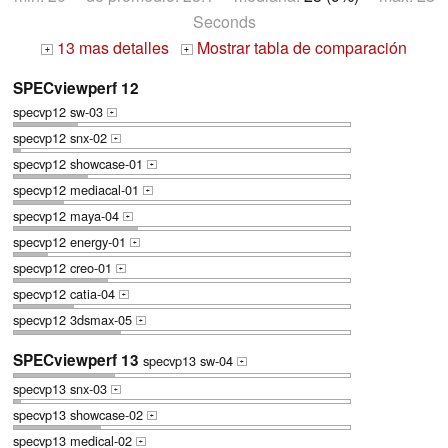
Seconds
13 mas detalles
Mostrar tabla de comparación
+
+
SPECviewperf 12
specvp12 sw-03
+
specvp12 snx-02
+
specvp12 showcase-01
+
specvp12 mediacal-01
+
specvp12 maya-04
+
specvp12 energy-01
+
specvp12 creo-01
+
specvp12 catia-04
+
specvp12 3dsmax-05
+
SPECviewperf 13
specvp13 sw-04
+
specvp13 snx-03
+
specvp13 showcase-02
+
specvp13 medical-02
+