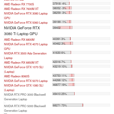
37918 -4%
AMD Radeon RX 7700S
38052 -3%
AMD Radeon RX 7600M XT
38259 -3%
NVIDIA GeForce RTX 3080 Laptop
GPU
39199 -1%
NVIDIA GeForce RTX 5060 Laptop
NVIDIA GeForce RTX
39402
3080 Ti Laptop GPU
40391 3%
AMD Radeon RX 6800M
40462 3%
NVIDIA GeForce RTX 4070 Laptop
GPU
41630 6%
NVIDIA RTX 3500 Ada Generation
Laptop
42016 7%
AMD Radeon RX 6850M XT
43219 10%
NVIDIA GeForce GTX 1070 SLI
(Laptop)
43753 11%
AMD Radeon 8060S
44268 12%
NVIDIA GeForce RTX 5070 Laptop
46877 19%
NVIDIA GeForce GTX 1080 SLI
(Laptop)
49410 25%
NVIDIA RTX PRO 3000 Blackwell
Generation Laptop
...
68271 73%
NVIDIA RTX PRO 5000 Blackwell
Generation Laptop
max: