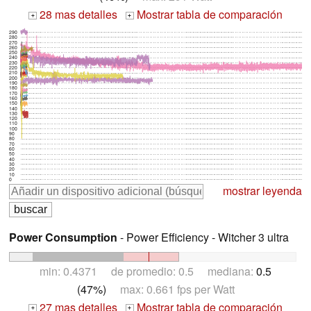
28 mas detalles
Mostrar tabla de comparación
+
+
290
280
270
260
250
240
230
220
210
200
190
180
170
160
150
140
130
120
110
100
90
80
70
60
50
40
30
20
10
0
mostrar leyenda
Power Consumption
- Power Efficiency - Witcher 3 ultra
min: 0.4371 de promedio: 0.5 mediana:
0.5
(47%)
max: 0.661 fps per Watt
27 mas detalles
Mostrar tabla de comparación
+
+