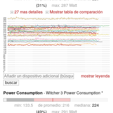
(31%)
max: 287 Watt
27 mas detalles
Mostrar tabla de comparación
+
+
290
280
270
260
250
240
230
220
210
200
190
180
170
160
150
140
130
120
110
100
90
80
70
60
50
40
30
20
10
0
mostrar leyenda
Power Consumption
- Witcher 3 Power Consumption *
min: 133.5 de promedio: 216 mediana:
224
(49%)
max: 291 Watt