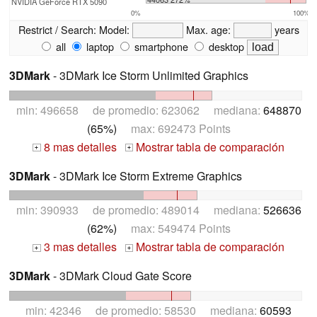
NVIDIA GeForce RTX 5090
0%
100%
Restrict / Search:
Model:
Max. age:
years
all
laptop
smartphone
desktop
3DMark
- 3DMark Ice Storm Unlimited Graphics
min: 496658 de promedio: 623062 mediana:
648870
(65%)
max: 692473 Points
8 mas detalles
Mostrar tabla de comparación
+
+
3DMark
- 3DMark Ice Storm Extreme Graphics
min: 390933 de promedio: 489014 mediana:
526636
(62%)
max: 549474 Points
3 mas detalles
Mostrar tabla de comparación
+
+
3DMark
- 3DMark Cloud Gate Score
min: 42346 de promedio: 58530 mediana:
60593