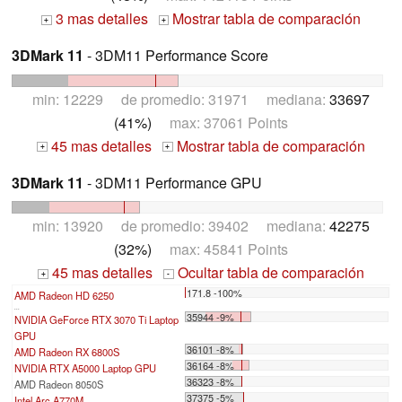
3 mas detalles
Mostrar tabla de comparación
+
+
3DMark 11
- 3DM11 Performance Score
min: 12229 de promedio: 31971 mediana:
33697
(41%)
max: 37061 Points
45 mas detalles
Mostrar tabla de comparación
+
+
3DMark 11
- 3DM11 Performance GPU
min: 13920 de promedio: 39402 mediana:
42275
(32%)
max: 45841 Points
45 mas detalles
Ocultar tabla de comparación
+
-
171.8 -100%
AMD Radeon HD 6250
...
35944 -9%
NVIDIA GeForce RTX 3070 Ti Laptop
GPU
36101 -8%
AMD Radeon RX 6800S
36164 -8%
NVIDIA RTX A5000 Laptop GPU
36323 -8%
AMD Radeon 8050S
37375 -5%
Intel Arc A770M