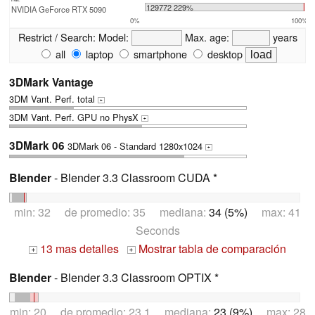
129772 229%
NVIDIA GeForce RTX 5090
0%
100%
Restrict / Search:
Model:
Max. age:
years
all
laptop
smartphone
desktop
3DMark Vantage
3DM Vant. Perf. total
+
3DM Vant. Perf. GPU no PhysX
+
3DMark 06
3DMark 06 - Standard 1280x1024
+
Blender
- Blender 3.3 Classroom CUDA *
min: 32 de promedio: 35 mediana:
34 (5%)
max: 41
Seconds
13 mas detalles
Mostrar tabla de comparación
+
+
Blender
- Blender 3.3 Classroom OPTIX *
min: 20 de promedio: 23.1 mediana:
23 (9%)
max: 28