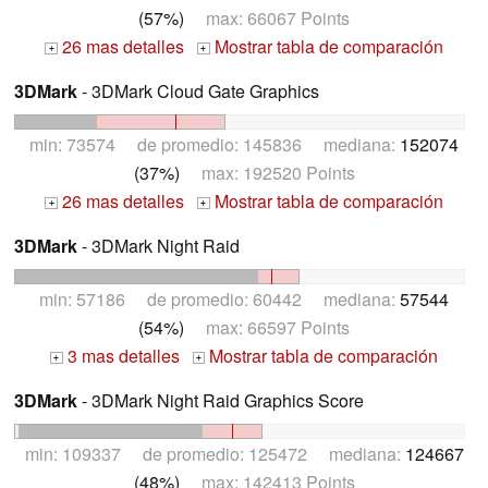
(57%)
max: 66067 Points
26 mas detalles
Mostrar tabla de comparación
+
+
3DMark
- 3DMark Cloud Gate Graphics
min: 73574 de promedio: 145836 mediana:
152074
(37%)
max: 192520 Points
26 mas detalles
Mostrar tabla de comparación
+
+
3DMark
- 3DMark Night Raid
min: 57186 de promedio: 60442 mediana:
57544
(54%)
max: 66597 Points
3 mas detalles
Mostrar tabla de comparación
+
+
3DMark
- 3DMark Night Raid Graphics Score
min: 109337 de promedio: 125472 mediana:
124667
(48%)
max: 142413 Points