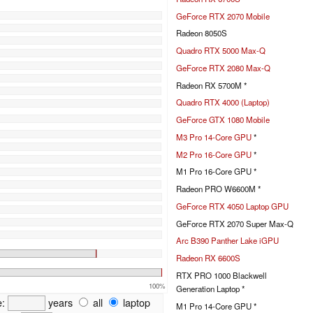
GeForce RTX 2070 Mobile
Radeon 8050S
Quadro RTX 5000 Max-Q
GeForce RTX 2080 Max-Q
Radeon RX 5700M *
Quadro RTX 4000 (Laptop)
GeForce GTX 1080 Mobile
M3 Pro 14-Core GPU
*
M2 Pro 16-Core GPU
*
M1 Pro 16-Core GPU *
Radeon PRO W6600M *
GeForce RTX 4050 Laptop GPU
GeForce RTX 2070 Super Max-Q
Arc B390 Panther Lake iGPU
Radeon RX 6600S
RTX PRO 1000 Blackwell
100%
Generation Laptop *
e:
years
all
laptop
M1 Pro 14-Core GPU *