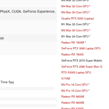
M5 Max 32-Core GPU *
M4 Max 32-Core GPU
*
 PhysX, CUDA, GeForce Experience,
M3 Max 30-Core GPU
*
Quadro RTX 5000 (Laptop)
M1 Max 32-Core GPU *
M2 Max 30-Core GPU
*
M1 Max 24-Core GPU *
old
Radeon RX 7600M
*
GeForce RTX 3060 Laptop GPU
Radeon RX 7600S
GeForce RTX 2070 Super Mobile
GeForce RTX 2080 Super Max-Q
RTX A3000 Laptop GPU
A770M
+ Time Spy
M3 Pro 18-Core GPU
*
M2 Pro 19-Core GPU
*
Radeon RX 6650M
%
Radeon RX 6600M
Radeon RX 6700S