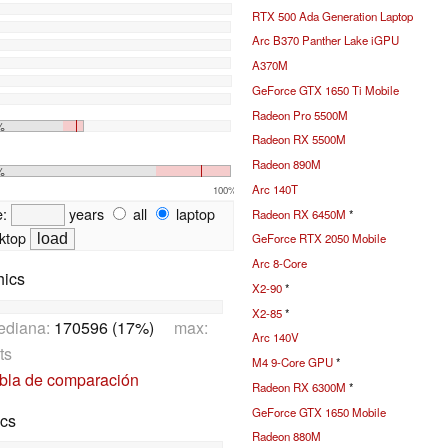
RTX 500 Ada Generation Laptop
Arc B370 Panther Lake iGPU
A370M
GeForce GTX 1650 Ti Mobile
Radeon Pro 5500M
%
Radeon RX 5500M
Radeon 890M
%
Arc 140T
100%
e:
years
all
laptop
Radeon RX 6450M
*
ktop
GeForce RTX 2050 Mobile
Arc 8-Core
hics
X2-90
*
X2-85
*
ediana:
170596 (17%)
max:
Arc 140V
ts
M4 9-Core GPU
*
abla de comparación
Radeon RX 6300M
*
GeForce GTX 1650 Mobile
ics
Radeon 880M