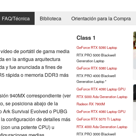
FAQ/Técnica
Biblioteca
Orientación para la Compra
Class 1
GeForce RTX 5090 Laptop
vídeo de portátil de gama media
RTX PRO 5000 Blackwell
a en la antigua arquitectura
Generation Laptop
 y fue anunciada a fines de
GeForce RTX 5080 Laptop
R5 rápida o memoria DDR3 más
RTX PRO 4000 Blackwell
Generation Laptop *
GeForce RTX 4090 Laptop GPU
ersión 940MX correspondiente (ver
RTX 5000 Ada Generation Laptop
o, se posiciona abajo de la
Radeon RX 7900M
o Ark Survival Evolved o PUBG
GeForce RTX 4080 Laptop GPU
 la configuración de detalles más
GeForce RTX 5070 Ti Laptop
 (con una potente CPU) u
RTX 4000 Ada Generation Laptop
figuraciones medias.
RTX PRO 3000 Blackwell