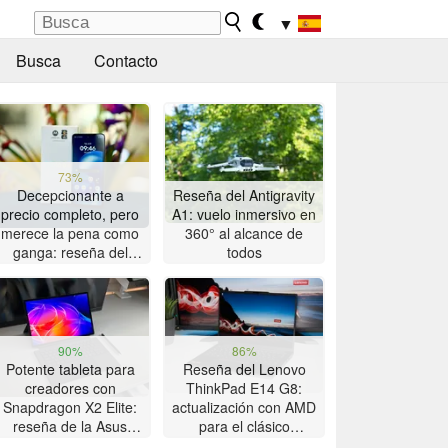
▼
Busca
Contacto
73%
Decepcionante a
Reseña del Antigravity
precio completo, pero
A1: vuelo inmersivo en
merece la pena como
360° al alcance de
ganga: reseña del
todos
smartphone Motorola
Moto G47
90%
86%
Potente tableta para
Reseña del Lenovo
creadores con
ThinkPad E14 G8:
Snapdragon X2 Elite:
actualización con AMD
reseña de la Asus
para el clásico
ProArt PZ14
ThinkPad con gran