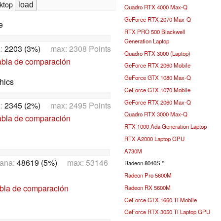
ktop
Quadro RTX 4000 Max-Q
GeForce RTX 2070 Max-Q
e
RTX PRO 500 Blackwell
Generation Laptop
a:
2203 (3%)
max: 2308 Points
Quadro RTX 3000 (Laptop)
abla de comparación
GeForce RTX 2060 Mobile
GeForce GTX 1080 Max-Q
hics
GeForce GTX 1070 Mobile
GeForce RTX 2060 Max-Q
a:
2345 (2%)
max: 2495 Points
Quadro RTX 3000 Max-Q
abla de comparación
RTX 1000 Ada Generation Laptop
RTX A2000 Laptop GPU
A730M
ana:
48619 (5%)
max: 53146
Radeon 8040S *
Radeon Pro 5600M
abla de comparación
Radeon RX 5600M
GeForce GTX 1660 Ti Mobile
GeForce RTX 3050 Ti Laptop GPU