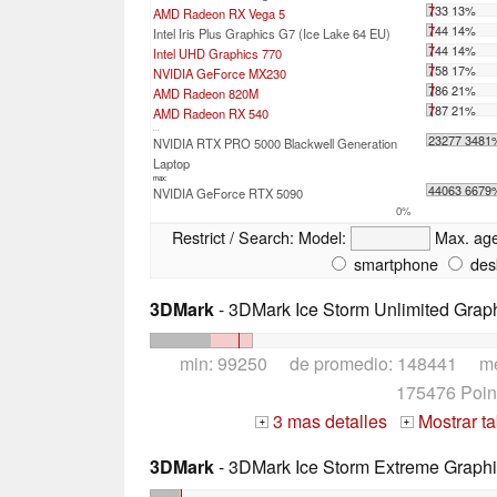
733 13%
AMD Radeon RX Vega 5
744 14%
Intel Iris Plus Graphics G7 (Ice Lake 64 EU)
744 14%
Intel UHD Graphics 770
758 17%
NVIDIA GeForce MX230
786 21%
AMD Radeon 820M
787 21%
AMD Radeon RX 540
...
23277 3481
NVIDIA RTX PRO 5000 Blackwell Generation
Laptop
max:
44063 6679
NVIDIA GeForce RTX 5090
0%
Restrict / Search:
Model:
Max. ag
smartphone
des
3DMark
- 3DMark Ice Storm Unlimited Grap
min: 99250 de promedio: 148441 m
175476 Poin
3 mas detalles
Mostrar t
+
+
3DMark
- 3DMark Ice Storm Extreme Graph