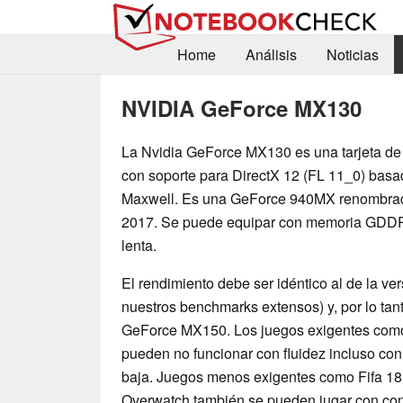
Home
Análisis
Noticias
NVIDIA GeForce MX130
La Nvidia GeForce MX130 es una tarjeta de 
con soporte para DirectX 12 (FL 11_0) basad
Maxwell. Es una GeForce 940MX renombrada
2017. Se puede equipar con memoria GDD
lenta.
El rendimiento debe ser idéntico al de la v
nuestros benchmarks extensos) y, por lo tant
GeForce MX150. Los juegos exigentes com
pueden no funcionar con fluidez incluso con
baja. Juegos menos exigentes como Fifa 18
Overwatch también se pueden jugar con con