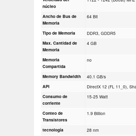
núcleo
Ancho de Bus de
64 Bit
Memoria
Tipo de Memoria
DDR3, GDDR5
Max. Cantidad de
4 GB
Memoria
Memoria
no
Compartida
Memory Bandwidth
40.1 GB/s
API
DirectX 12 (FL 11_0), Sh
Consumo de
15-25 Watt
corriente
Conteo de
1.9 Billion
Transistores
tecnología
28 nm