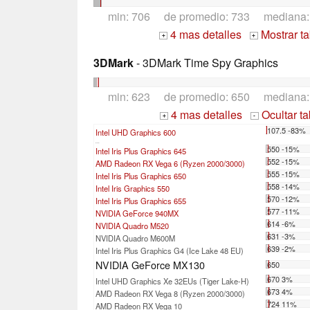
min: 706 de promedio: 733 mediana
4 mas detalles
Mostrar t
+
+
3DMark
- 3DMark Time Spy Graphics
min: 623 de promedio: 650 mediana
4 mas detalles
Ocultar t
+
-
107.5 -83%
Intel UHD Graphics 600
...
550 -15%
Intel Iris Plus Graphics 645
552 -15%
AMD Radeon RX Vega 6 (Ryzen 2000/3000)
555 -15%
Intel Iris Plus Graphics 650
558 -14%
Intel Iris Graphics 550
570 -12%
Intel Iris Plus Graphics 655
577 -11%
NVIDIA GeForce 940MX
614 -6%
NVIDIA Quadro M520
631 -3%
NVIDIA Quadro M600M
639 -2%
Intel Iris Plus Graphics G4 (Ice Lake 48 EU)
NVIDIA GeForce MX130
650
670 3%
Intel UHD Graphics Xe 32EUs (Tiger Lake-H)
673 4%
AMD Radeon RX Vega 8 (Ryzen 2000/3000)
724 11%
AMD Radeon RX Vega 10