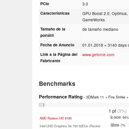
PCIe
3.0
Características
GPU Boost 2.0, Optimus,
GameWorks
Tamaño de la
de tamaño mediano
portátil
Fecha de Anuncio
01.01.2018
= 3140 days 
Link a la Página del
www.geforce.com
Fabricante
Benchmarks
Performance Rating
- 3DMark 11 + Fire Strike 
1 pt
(3%)
0.0639 -94
AMD Radeon HD 8180
...
0.958 -7%
Intel UHD Graphics Xe 750 32EUs (Rocket