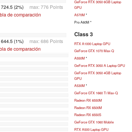
GeForce RTX 3050 6GB Laptop
:
724.5 (2%)
max: 776 Points
GPU
abla de comparación
A570M
*
Pro A60M *
Class 3
:
644.5 (1%)
max: 686 Points
RTX A1000 Laptop GPU
abla de comparación
GeForce GTX 1070 Max-Q
A550M
*
GeForce RTX 3050 A Laptop GPU
GeForce RTX 3050 4GB Laptop
GPU
A530M
*
GeForce GTX 1660 Ti Max-Q
Radeon RX 6550M
Radeon RX 6500M
Radeon RX 6550S
GeForce GTX 1060 Mobile
RTX A500 Laptop GPU