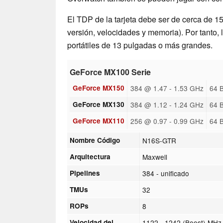
El TDP de la tarjeta debe ser de cerca de 1
versión, velocidades y memoria). Por tanto
portátiles de 13 pulgadas o más grandes.
GeForce MX100 Serie
GeForce MX150
384 @ 1.47 - 1.53 GHz
64 
GeForce MX130
384 @ 1.12 - 1.24 GHz
64 B
GeForce MX110
256 @ 0.97 - 0.99 GHz
64 
Nombre Código
N16S-GTR
Arquitectura
Maxwell
Pipelines
384 - unificado
TMUs
32
ROPs
8
Velocidad del
1122 - 1242 (Boost) MHz