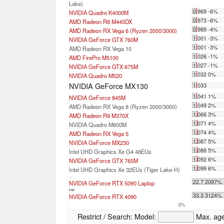
Lake)
0.969 -6%
NVIDIA Quadro K4000M
0.973 -6%
AMD Radeon R8 M445DX
0.989 -4%
AMD Radeon RX Vega 6 (Ryzen 2000/3000)
1.001 -3%
NVIDIA GeForce GTX 760M
1.001 -3%
AMD Radeon RX Vega 10
1.026 -1%
AMD FirePro M5100
1.027 -1%
NVIDIA GeForce GTX 675M
1.032 0%
NVIDIA Quadro M520
NVIDIA GeForce MX130
1.033
1.041 1%
NVIDIA GeForce 845M
1.049 2%
AMD Radeon RX Vega 8 (Ryzen 2000/3000)
1.066 3%
AMD Radeon R9 M370X
1.071 4%
NVIDIA Quadro M600M
1.074 4%
AMD Radeon RX Vega 5
1.087 5%
NVIDIA GeForce MX230
1.088 5%
Intel UHD Graphics Xe G4 48EUs
1.092 6%
NVIDIA GeForce GTX 765M
1.099 6%
Intel UHD Graphics Xe 32EUs (Tiger Lake-H)
...
22.7 2097%
NVIDIA GeForce RTX 5090 Laptop
max:
33.3 3124%
NVIDIA GeForce RTX 4090
0%
Restrict / Search:
Model:
Max. ag