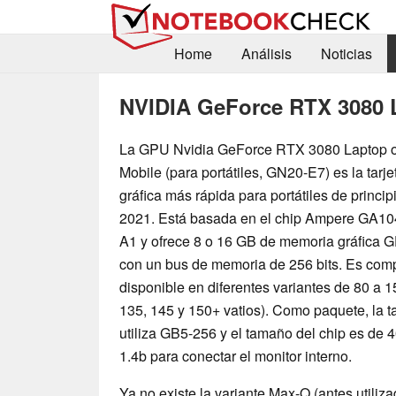
Home
Análisis
Noticias
NVIDIA GeForce RTX 3080
La GPU Nvidia GeForce RTX 3080 Laptop 
Mobile (para portátiles, GN20-E7) es la tarje
gráfica más rápida para portátiles de princip
2021. Está basada en el chip Ampere GA10
A1 y ofrece 8 o 16 GB de memoria gráfica
con un bus de memoria de 256 bits. Es comp
disponible en diferentes variantes de 80 a 1
135, 145 y 150+ vatios). Como paquete, la tar
utiliza GB5-256 y el tamaño del chip es d
1.4b para conectar el monitor interno.
Ya no existe la variante Max-Q (antes utiliz