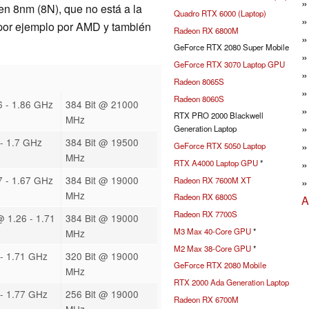
n 8nm (8N), que no está a la
Quadro RTX 6000 (Laptop)
 por ejemplo por AMD y también
Radeon RX 6800M
GeForce RTX 2080 Super Mobile
GeForce RTX 3070 Laptop GPU
Radeon 8065S
Radeon 8060S
 - 1.86 GHz
384 Bit @ 21000
RTX PRO 2000 Blackwell
MHz
Generation Laptop
- 1.7 GHz
384 Bit @ 19500
GeForce RTX 5050 Laptop
MHz
RTX A4000 Laptop GPU
*
 - 1.67 GHz
384 Bit @ 19000
Radeon RX 7600M XT
MHz
Radeon RX 6800S
A
Radeon RX 7700S
@ 1.26 - 1.71
384 Bit @ 19000
M3 Max 40-Core GPU
*
MHz
M2 Max 38-Core GPU
*
- 1.71 GHz
320 Bit @ 19000
GeForce RTX 2080 Mobile
MHz
RTX 2000 Ada Generation Laptop
- 1.77 GHz
256 Bit @ 19000
Radeon RX 6700M
MHz