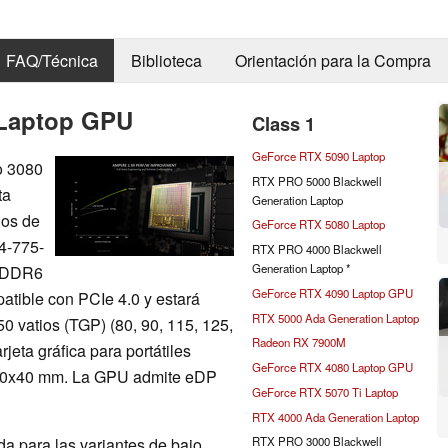
FAQ/Técnica
Biblioteca
Orientación para la Compra
 Laptop GPU
Class 1
GeForce RTX 5090 Laptop
o 3080
RTX PRO 5000 Blackwell
ta
Generation Laptop
ios de
GeForce RTX 5080 Laptop
4-775-
RTX PRO 4000 Blackwell
Generation Laptop *
 GDDR6
GeForce RTX 4090 Laptop GPU
atible con PCIe 4.0 y estará
RTX 5000 Ada Generation Laptop
50 vatios (TGP) (80, 90, 115, 125,
Radeon RX 7900M
jeta gráfica para portátiles
GeForce RTX 4080 Laptop GPU
e 40x40 mm. La GPU admite eDP
GeForce RTX 5070 Ti Laptop
RTX 4000 Ada Generation Laptop
ada para las variantes de bajo
RTX PRO 3000 Blackwell