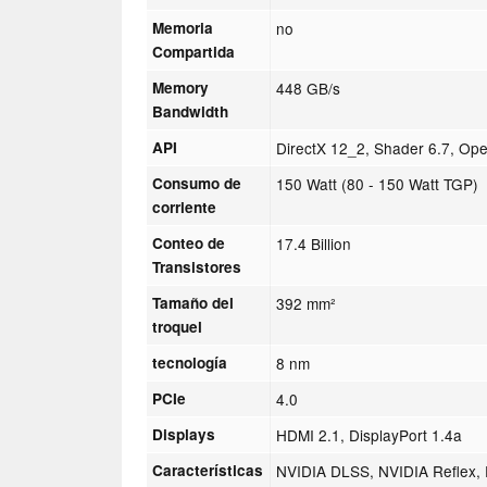
Memoria
no
Compartida
Memory
448 GB/s
Bandwidth
API
DirectX 12_2, Shader 6.7, Op
Consumo de
150 Watt (80 - 150 Watt TGP)
corriente
Conteo de
17.4 Billion
Transistores
Tamaño del
392 mm²
troquel
tecnología
8 nm
PCIe
4.0
Displays
HDMI 2.1, DisplayPort 1.4a
Características
NVIDIA DLSS, NVIDIA Reflex, 