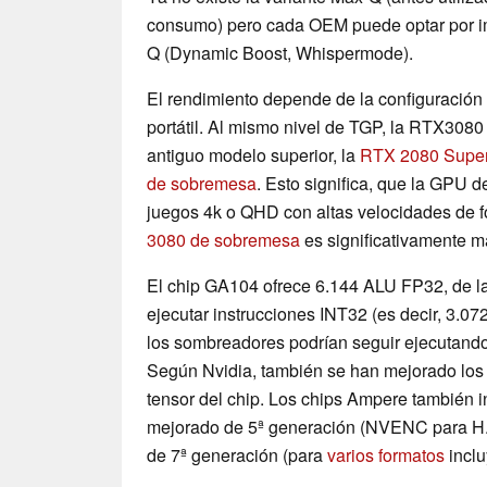
consumo) pero cada OEM puede optar por i
Q (Dynamic Boost, Whispermode).
El rendimiento depende de la configuración 
portátil. Al mismo nivel de TGP, la RTX3080
antiguo modelo superior, la
RTX 2080 Super
de sobremesa
. Esto significa, que la GPU 
juegos 4k o QHD con altas velocidades de
3080 de sobremesa
es significativamente m
El chip GA104 ofrece 6.144 ALU FP32, de l
ejecutar instrucciones INT32 (es decir, 3.0
los sombreadores podrían seguir ejecutand
Según Nvidia, también se han mejorado los 
tensor del chip. Los chips Ampere también i
mejorado de 5ª generación (NVENC para H.2
de 7ª generación (para
varios formatos
inclu