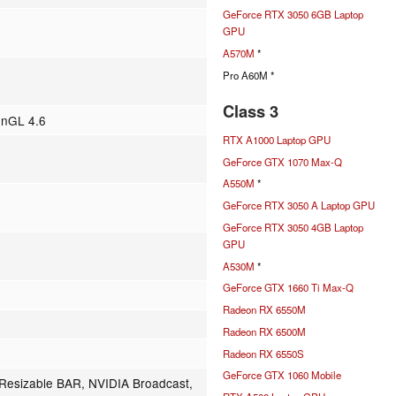
GeForce RTX 3050 6GB Laptop
GPU
A570M
*
Pro A60M *
Class 3
enGL 4.6
RTX A1000 Laptop GPU
GeForce GTX 1070 Max-Q
A550M
*
GeForce RTX 3050 A Laptop GPU
GeForce RTX 3050 4GB Laptop
GPU
A530M
*
GeForce GTX 1660 Ti Max-Q
Radeon RX 6550M
Radeon RX 6500M
Radeon RX 6550S
GeForce GTX 1060 Mobile
Resizable BAR, NVIDIA Broadcast,