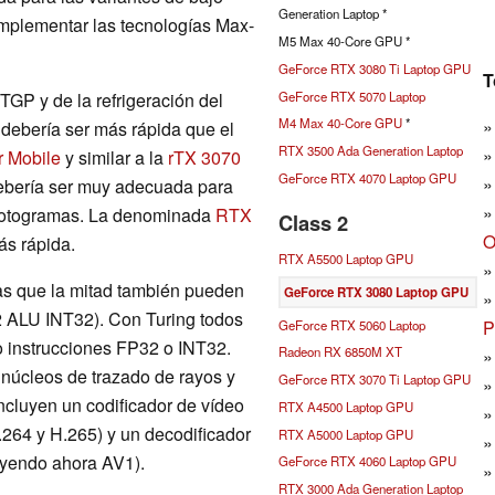
Generation Laptop *
mplementar las tecnologías Max-
M5 Max 40-Core GPU *
GeForce RTX 3080 Ti Laptop GPU
T
GeForce RTX 5070 Laptop
TGP y de la refrigeración del
M4 Max 40-Core GPU
*
 debería ser más rápida que el
RTX 3500 Ada Generation Laptop
 Mobile
y similar a la
rTX 3070
GeForce RTX 4070 Laptop GPU
debería ser muy adecuada para
 fotogramas. La denominada
RTX
Class 2
O
ás rápida.
RTX A5500 Laptop GPU
as que la mitad también pueden
GeForce RTX 3080 Laptop GPU
72 ALU INT32). Con Turing todos
P
GeForce RTX 5060 Laptop
o instrucciones FP32 o INT32.
Radeon RX 6850M XT
núcleos de trazado de rayos y
GeForce RTX 3070 Ti Laptop GPU
ncluyen un codificador de vídeo
RTX A4500 Laptop GPU
64 y H.265) y un decodificador
RTX A5000 Laptop GPU
yendo ahora AV1).
GeForce RTX 4060 Laptop GPU
RTX 3000 Ada Generation Laptop