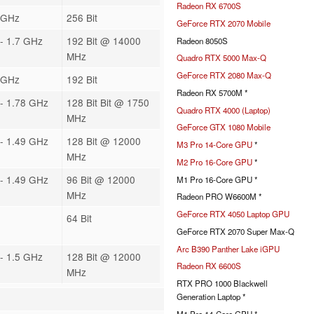
Radeon RX 6700S
 GHz
256 Bit
GeForce RTX 2070 Mobile
- 1.7 GHz
192 Bit @ 14000
Radeon 8050S
MHz
Quadro RTX 5000 Max-Q
GeForce RTX 2080 Max-Q
 GHz
192 Bit
Radeon RX 5700M *
- 1.78 GHz
128 Bit Bit @ 1750
Quadro RTX 4000 (Laptop)
MHz
GeForce GTX 1080 Mobile
- 1.49 GHz
128 Bit @ 12000
M3 Pro 14-Core GPU
*
MHz
M2 Pro 16-Core GPU
*
- 1.49 GHz
96 Bit @ 12000
M1 Pro 16-Core GPU *
MHz
Radeon PRO W6600M *
GeForce RTX 4050 Laptop GPU
64 Bit
GeForce RTX 2070 Super Max-Q
Arc B390 Panther Lake iGPU
- 1.5 GHz
128 Bit @ 12000
Radeon RX 6600S
MHz
RTX PRO 1000 Blackwell
Generation Laptop *
M1 Pro 14-Core GPU *