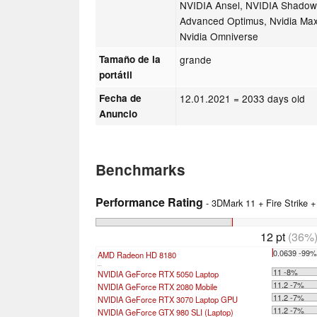
NVIDIA Ansel, NVIDIA Shado
Advanced Optimus, Nvidia Max
Nvidia Omniverse
Tamaño de la
grande
portátil
Fecha de
12.01.2021
= 2033 days old
Anuncio
Benchmarks
Performance Rating
- 3DMark 11 + Fire Strike 
12 pt
(36%
0.0639 -99
AMD Radeon HD 8180
...
11 -8%
NVIDIA GeForce RTX 5050 Laptop
11.2 -7%
NVIDIA GeForce RTX 2080 Mobile
11.2 -7%
NVIDIA GeForce RTX 3070 Laptop GPU
11.2 -7%
NVIDIA GeForce GTX 980 SLI (Laptop)