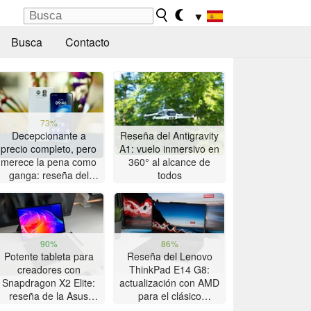
▼
Busca
Contacto
73%
Decepcionante a
Reseña del Antigravity
precio completo, pero
A1: vuelo inmersivo en
merece la pena como
360° al alcance de
ganga: reseña del
todos
smartphone Motorola
Moto G47
90%
86%
Potente tableta para
Reseña del Lenovo
creadores con
ThinkPad E14 G8:
Snapdragon X2 Elite:
actualización con AMD
reseña de la Asus
para el clásico
ProArt PZ14
ThinkPad con gran