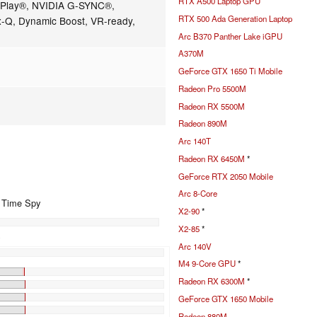
RTX A500 Laptop GPU
wPlay®, NVIDIA G-SYNC®,
RTX 500 Ada Generation Laptop
-Q, Dynamic Boost, VR-ready,
Arc B370 Panther Lake iGPU
A370M
GeForce GTX 1650 Ti Mobile
Radeon Pro 5500M
Radeon RX 5500M
Radeon 890M
Arc 140T
Radeon RX 6450M
*
GeForce RTX 2050 Mobile
Arc 8-Core
+ Time Spy
X2-90
*
X2-85
*
)
Arc 140V
%
M4 9-Core GPU
*
Radeon RX 6300M
*
GeForce GTX 1650 Mobile
Radeon 880M