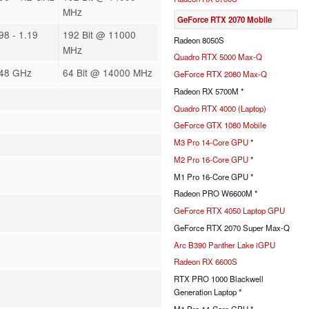
MHz
GeForce RTX 2070 Mobile
98 - 1.19
192 Bit @ 11000
Radeon 8050S
MHz
Quadro RTX 5000 Max-Q
.48 GHz
64 Bit @ 14000 MHz
GeForce RTX 2080 Max-Q
Radeon RX 5700M *
Quadro RTX 4000 (Laptop)
GeForce GTX 1080 Mobile
M3 Pro 14-Core GPU
*
M2 Pro 16-Core GPU
*
M1 Pro 16-Core GPU *
Radeon PRO W6600M *
GeForce RTX 4050 Laptop GPU
GeForce RTX 2070 Super Max-Q
Arc B390 Panther Lake iGPU
Radeon RX 6600S
RTX PRO 1000 Blackwell
Generation Laptop *
M1 Pro 14-Core GPU *