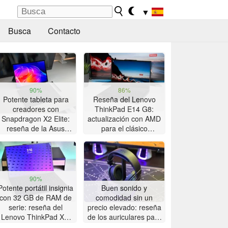
▼
Busca
Contacto
90%
86%
Potente tableta para
Reseña del Lenovo
creadores con
ThinkPad E14 G8:
Snapdragon X2 Elite:
actualización con AMD
reseña de la Asus
para el clásico
ProArt PZ14
ThinkPad con gran
autonomía
90%
Potente portátil insignia
Buen sonido y
con 32 GB de RAM de
comodidad sin un
serie: reseña del
precio elevado: reseña
Lenovo ThinkPad X9-
de los auriculares para
15p Gen 1
juegos Akko Verge S9