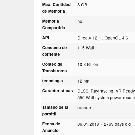
Max. Cantidad
8 GB
de Memoria
Memoria
no
Compartida
API
DirectX 12_1, OpenGL 4.6
Consumo de
115 Watt
corriente
Conteo de
10.8 Billion
Transistores
tecnología
12 nm
Características
DLSS, Raytraycing, VR Ready,
550 Watt system power reco
Tamaño de la
grande
portátil
Fecha de
06.01.2019
= 2769 days old
Anuncio