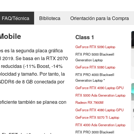
FAQ/Técnica
Biblioteca
Orientación para la Compra
Mobile
Class 1
GeForce RTX 5090 Laptop
s es la segunda placa gráfica
RTX PRO 5000 Blackwell
del 2019. Se basa en la RTX 2070
Generation Laptop
o reducidas (-11% Boost, -14%
GeForce RTX 5080 Laptop
ocidad y tamaño. Por tanto, la
RTX PRO 4000 Blackwell
Generation Laptop *
GDDR6 de 8 GB conectada por
GeForce RTX 4090 Laptop GPU
RTX 5000 Ada Generation Laptop
ficiente también se planea con
Radeon RX 7900M
GeForce RTX 4080 Laptop GPU
GeForce RTX 5070 Ti Laptop
RTX 4000 Ada Generation Laptop
RTX PRO 3000 Blackwell