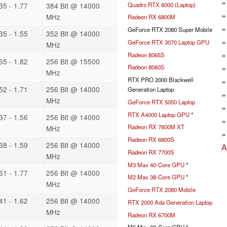
Quadro RTX 6000 (Laptop)
35 - 1.77
384 Bit @ 14000
MHz
Radeon RX 6800M
GeForce RTX 2080 Super Mobile
35 - 1.55
352 Bit @ 14000
GeForce RTX 3070 Laptop GPU
MHz
Radeon 8065S
65 - 1.82
256 Bit @ 15500
Radeon 8060S
MHz
RTX PRO 2000 Blackwell
52 - 1.71
256 Bit @ 14000
Generation Laptop
MHz
GeForce RTX 5050 Laptop
RTX A4000 Laptop GPU
*
37 - 1.56
256 Bit @ 14000
Radeon RX 7600M XT
MHz
Radeon RX 6800S
38 - 1.59
256 Bit @ 14000
A
Radeon RX 7700S
MHz
M3 Max 40-Core GPU
*
61 - 1.77
256 Bit @ 14000
M2 Max 38-Core GPU
*
MHz
GeForce RTX 2080 Mobile
41 - 1.62
256 Bit @ 14000
RTX 2000 Ada Generation Laptop
MHz
Radeon RX 6700M