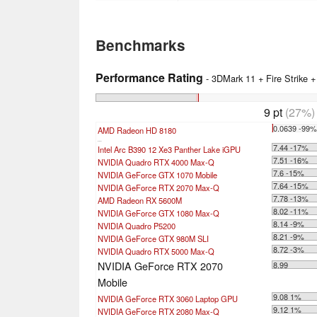
Benchmarks
Performance Rating
- 3DMark 11 + Fire Strike 
9 pt
(27%)
0.0639 -99
AMD Radeon HD 8180
...
7.44 -17%
Intel Arc B390 12 Xe3 Panther Lake iGPU
7.51 -16%
NVIDIA Quadro RTX 4000 Max-Q
7.6 -15%
NVIDIA GeForce GTX 1070 Mobile
7.64 -15%
NVIDIA GeForce RTX 2070 Max-Q
7.78 -13%
AMD Radeon RX 5600M
8.02 -11%
NVIDIA GeForce GTX 1080 Max-Q
8.14 -9%
NVIDIA Quadro P5200
8.21 -9%
NVIDIA GeForce GTX 980M SLI
8.72 -3%
NVIDIA Quadro RTX 5000 Max-Q
NVIDIA GeForce RTX 2070
8.99
Mobile
9.08 1%
NVIDIA GeForce RTX 3060 Laptop GPU
9.12 1%
NVIDIA GeForce RTX 2080 Max-Q