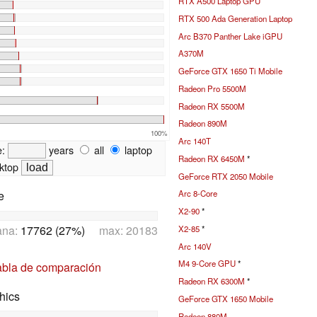
RTX A500 Laptop GPU
RTX 500 Ada Generation Laptop
Arc B370 Panther Lake iGPU
A370M
GeForce GTX 1650 Ti Mobile
Radeon Pro 5500M
Radeon RX 5500M
Radeon 890M
100%
Arc 140T
e:
years
all
laptop
Radeon RX 6450M
*
ktop
GeForce RTX 2050 Mobile
e
Arc 8-Core
X2-90
*
ana:
17762 (27%)
max: 20183
X2-85
*
Arc 140V
M4 9-Core GPU
*
abla de comparación
Radeon RX 6300M
*
hics
GeForce GTX 1650 Mobile
Radeon 880M