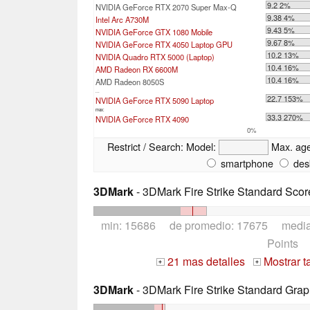
9.2 2%
NVIDIA GeForce RTX 2070 Super Max-Q
9.38 4%
Intel Arc A730M
9.43 5%
NVIDIA GeForce GTX 1080 Mobile
9.67 8%
NVIDIA GeForce RTX 4050 Laptop GPU
10.2 13%
NVIDIA Quadro RTX 5000 (Laptop)
10.4 16%
AMD Radeon RX 6600M
10.4 16%
AMD Radeon 8050S
...
22.7 153%
NVIDIA GeForce RTX 5090 Laptop
max:
33.3 270%
NVIDIA GeForce RTX 4090
0%
Restrict / Search:
Model:
Max. ag
smartphone
des
3DMark
- 3DMark Fire Strike Standard Scor
min: 15686 de promedio: 17675 medi
Points
21 mas detalles
Mostrar t
+
+
3DMark
- 3DMark Fire Strike Standard Grap