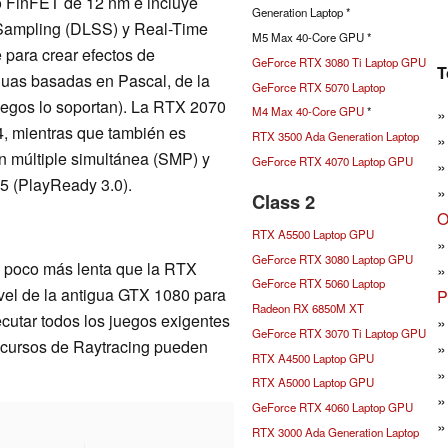
o FinFET de 12 nm e incluye
Generation Laptop *
 Sampling (DLSS) y Real-Time
M5 Max 40-Core GPU *
para crear efectos de
GeForce RTX 3080 Ti Laptop GPU
T
guas basadas en Pascal, de la
GeForce RTX 5070 Laptop
juegos lo soportan). La RTX 2070
M4 Max 40-Core GPU
*
4, mientras que también es
RTX 3500 Ada Generation Laptop
 múltiple simultánea (SMP) y
GeForce RTX 4070 Laptop GPU
65 (PlayReady 3.0).
Class 2
O
RTX A5500 Laptop GPU
GeForce RTX 3080 Laptop GPU
 poco más lenta que la RTX
GeForce RTX 5060 Laptop
ivel de la antigua GTX 1080 para
P
Radeon RX 6850M XT
jecutar todos los juegos exigentes
GeForce RTX 3070 Ti Laptop GPU
recursos de Raytracing pueden
RTX A4500 Laptop GPU
RTX A5000 Laptop GPU
GeForce RTX 4060 Laptop GPU
RTX 3000 Ada Generation Laptop