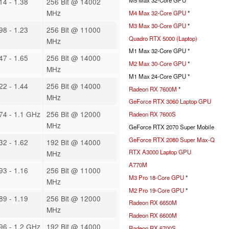
M5 Max 32-Core GPU *
14 - 1.38
256 Bit @ 14002
MHz
M4 Max 32-Core GPU
*
M3 Max 30-Core GPU
*
98 - 1.23
256 Bit @ 11000
Quadro RTX 5000 (Laptop)
MHz
M1 Max 32-Core GPU *
47 - 1.65
256 Bit @ 14000
M2 Max 30-Core GPU
*
MHz
M1 Max 24-Core GPU *
22 - 1.44
256 Bit @ 14000
Radeon RX 7600M
*
MHz
GeForce RTX 3060 Laptop GPU
74 - 1.1 GHz
256 Bit @ 12000
Radeon RX 7600S
MHz
GeForce RTX 2070 Super Mobile
GeForce RTX 2080 Super Max-Q
32 - 1.62
192 Bit @ 14000
RTX A3000 Laptop GPU
MHz
A770M
93 - 1.16
256 Bit @ 11000
M3 Pro 18-Core GPU
*
MHz
M2 Pro 19-Core GPU
*
89 - 1.19
256 Bit @ 12000
Radeon RX 6650M
MHz
Radeon RX 6600M
96 - 1.2 GHz
192 Bit @ 14000
Radeon RX 6700S