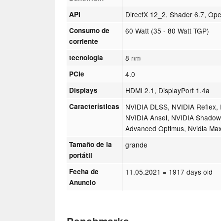
API
DirectX 12_2, Shader 6.7, Op
Consumo de
60 Watt (35 - 80 Watt TGP)
corriente
tecnología
8 nm
PCIe
4.0
Displays
HDMI 2.1, DisplayPort 1.4a
Características
NVIDIA DLSS, NVIDIA Reflex, 
NVIDIA Ansel, NVIDIA Shado
Advanced Optimus, Nvidia Ma
Tamaño de la
grande
portátil
Fecha de
11.05.2021
= 1917 days old
Anuncio