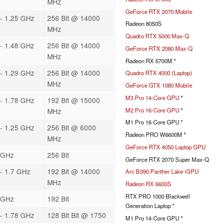
MHz
GeForce RTX 2070 Mobile
- 1.25 GHz
256 Bit @ 14000
Radeon 8050S
MHz
Quadro RTX 5000 Max-Q
- 1.48 GHz
256 Bit @ 14000
GeForce RTX 2080 Max-Q
MHz
Radeon RX 5700M *
- 1.29 GHz
256 Bit @ 14000
Quadro RTX 4000 (Laptop)
MHz
GeForce GTX 1080 Mobile
M3 Pro 14-Core GPU
*
- 1.78 GHz
192 Bit @ 15000
M2 Pro 16-Core GPU
*
MHz
M1 Pro 16-Core GPU *
- 1.25 GHz
256 Bit @ 6000
Radeon PRO W6600M *
MHz
GeForce RTX 4050 Laptop GPU
 GHz
256 Bit
GeForce RTX 2070 Super Max-Q
- 1.7 GHz
192 Bit @ 14000
Arc B390 Panther Lake iGPU
MHz
Radeon RX 6600S
RTX PRO 1000 Blackwell
 GHz
192 Bit
Generation Laptop *
- 1.78 GHz
128 Bit Bit @ 1750
M1 Pro 14-Core GPU *