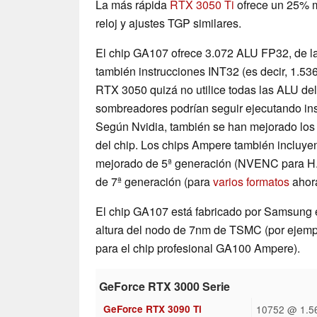
La más rápida
RTX 3050 Ti
ofrece un 25% m
reloj y ajustes TGP similares.
El chip GA107 ofrece 3.072 ALU FP32, de la
también instrucciones INT32 (es decir, 1.53
RTX 3050 quizá no utilice todas las ALU del
sombreadores podrían seguir ejecutando in
Según Nvidia, también se han mejorado los 
del chip. Los chips Ampere también incluyen
mejorado de 5ª generación (NVENC para H.2
de 7ª generación (para
varios formatos
ahora
El chip GA107 está fabricado por Samsung e
altura del nodo de 7nm de TSMC (por ejempl
para el chip profesional GA100 Ampere).
GeForce RTX 3000 Serie
GeForce RTX 3090 Ti
10752 @ 1.56