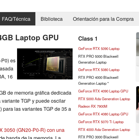
FAQ/Técnica
Biblioteca
Orientación para la Compra
 4GB Laptop GPU
Class 1
GeForce RTX 5090 Laptop
RTX PRO 5000 Blackwell
-P0) es
Generation Laptop
basada
GeForce RTX 5080 Laptop
DA, 16
RTX PRO 4000 Blackwell
Generation Laptop *
GeForce RTX 4090 Laptop GPU
4 GB de memoria gráfica dedicada
RTX 5000 Ada Generation Laptop
 variante TGP y puede oscilar
Radeon RX 7900M
t) para las variantes TGP de 35 a
GeForce RTX 4080 Laptop GPU
GeForce RTX 5070 Ti Laptop
X 3050 (GN20-P0-R) con una
RTX 4000 Ada Generation Laptop
 de banda de la memoria. La
RTX PRO 3000 Blackwell