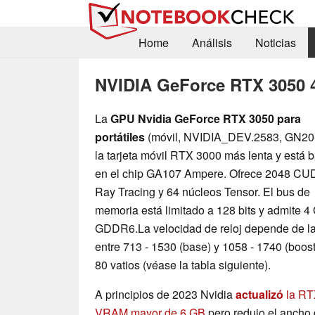
Home
Análisis
Noticias
NVIDIA GeForce RTX 3050
La
GPU Nvidia GeForce RTX 3050 para
portátiles
(móvil, NVIDIA_DEV.2583, GN20
la tarjeta móvil RTX 3000 más lenta y está 
en el chip GA107 Ampere. Ofrece 2048 CU
Ray Tracing y 64 núcleos Tensor. El bus de
memoria está limitado a 128 bits y admite 
GDDR6.La velocidad de reloj depende de la
entre 713 - 1530 (base) y 1058 - 1740 (boos
80 vatios (véase la tabla siguiente).
A principios de 2023 Nvidia
actualizó
la RT
VRAM mayor de 6 GB
pero redujo el ancho