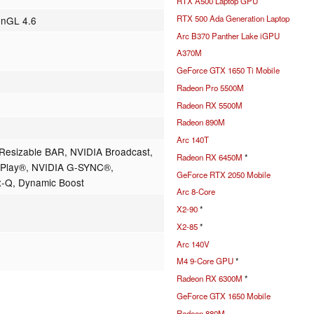
RTX A500 Laptop GPU
RTX 500 Ada Generation Laptop
enGL 4.6
Arc B370 Panther Lake iGPU
A370M
GeForce GTX 1650 Ti Mobile
Radeon Pro 5500M
Radeon RX 5500M
Radeon 890M
Arc 140T
Resizable BAR, NVIDIA Broadcast,
Radeon RX 6450M
*
wPlay®, NVIDIA G-SYNC®,
GeForce RTX 2050 Mobile
x-Q, Dynamic Boost
Arc 8-Core
X2-90
*
X2-85
*
Arc 140V
M4 9-Core GPU
*
Radeon RX 6300M
*
GeForce GTX 1650 Mobile
Radeon 880M