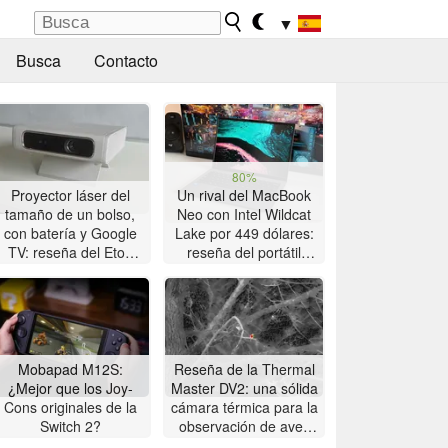
▼
Busca
Contacto
80%
Proyector láser del
Un rival del MacBook
tamaño de un bolso,
Neo con Intel Wildcat
con batería y Google
Lake por 449 dólares:
TV: reseña del Etoe
reseña del portátil
Dolphin 2
Chuwi UniBook
Mobapad M12S:
Reseña de la Thermal
¿Mejor que los Joy-
Master DV2: una sólida
Cons originales de la
cámara térmica para la
Switch 2?
observación de aves
con pantalla táctil de 5