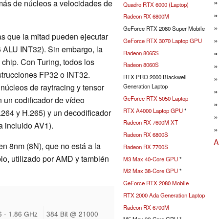
ás de núcleos a velocidades de
Quadro RTX 6000 (Laptop)
Radeon RX 6800M
GeForce RTX 2080 Super Mobile
s que la mitad pueden ejecutar
GeForce RTX 3070 Laptop GPU
6 ALU INT32). Sin embargo, la
Radeon 8065S
 chip. Con Turing, todos los
Radeon 8060S
strucciones FP32 o INT32.
RTX PRO 2000 Blackwell
núcleos de raytracing y tensor
Generation Laptop
GeForce RTX 5050 Laptop
 un codificador de vídeo
RTX A4000 Laptop GPU
*
64 y H.265) y un decodificador
Radeon RX 7600M XT
 incluido AV1).
Radeon RX 6800S
A
n 8nm (8N), que no está a la
Radeon RX 7700S
o, utilizado por AMD y también
M3 Max 40-Core GPU
*
M2 Max 38-Core GPU
*
GeForce RTX 2080 Mobile
RTX 2000 Ada Generation Laptop
Radeon RX 6700M
 - 1.86 GHz
384 Bit @ 21000