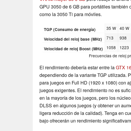
GPU 3050 de 6 GB para portátiles también
como la 3050 Ti para móviles.
35 W
40 W
TGP (Consumo de energía)
713
938
Velocidad del reloj base (MHz)
1058
1223
Velocidad de reloj Boost (MHz)
Frecuencias de reloj p
El rendimiento debería estar entre la
GTX 16
dependiendo de la variante TGP utilizada. P
para juegos en Full HD (1920 x 1080) con aju
juegos exigentes. El rendimiento no es sufici
en la mayoría de los juegos, pero los núcle
DLSS en algunos juegos (y obtener un aume
ligera reducción de la calidad). Tenga en c
bajo ofrecerán un rendimiento significativame