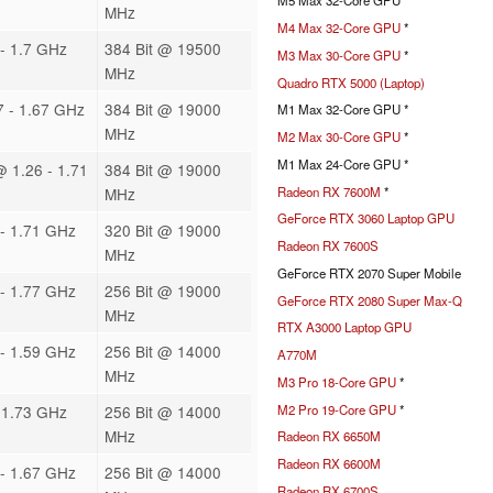
M5 Max 32-Core GPU *
MHz
M4 Max 32-Core GPU
*
- 1.7 GHz
384 Bit @ 19500
M3 Max 30-Core GPU
*
MHz
Quadro RTX 5000 (Laptop)
 - 1.67 GHz
384 Bit @ 19000
M1 Max 32-Core GPU *
MHz
M2 Max 30-Core GPU
*
M1 Max 24-Core GPU *
@ 1.26 - 1.71
384 Bit @ 19000
Radeon RX 7600M
*
MHz
GeForce RTX 3060 Laptop GPU
- 1.71 GHz
320 Bit @ 19000
Radeon RX 7600S
MHz
GeForce RTX 2070 Super Mobile
- 1.77 GHz
256 Bit @ 19000
GeForce RTX 2080 Super Max-Q
MHz
RTX A3000 Laptop GPU
- 1.59 GHz
256 Bit @ 14000
A770M
MHz
M3 Pro 18-Core GPU
*
M2 Pro 19-Core GPU
*
 1.73 GHz
256 Bit @ 14000
MHz
Radeon RX 6650M
Radeon RX 6600M
- 1.67 GHz
256 Bit @ 14000
Radeon RX 6700S