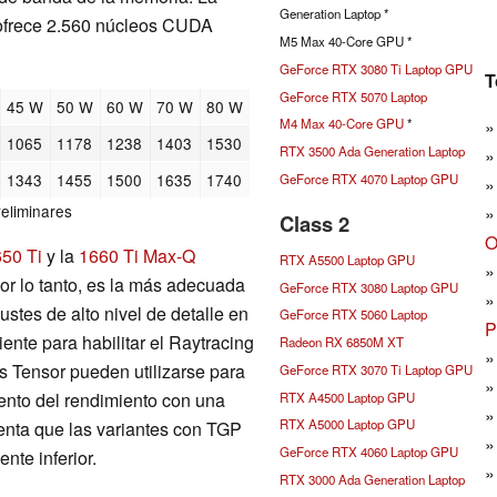
Generation Laptop *
 ofrece 2.560 núcleos CUDA
M5 Max 40-Core GPU *
GeForce RTX 3080 Ti Laptop GPU
T
GeForce RTX 5070 Laptop
45 W
50 W
60 W
70 W
80 W
M4 Max 40-Core GPU
*
1065
1178
1238
1403
1530
RTX 3500 Ada Generation Laptop
1343
1455
1500
1635
1740
GeForce RTX 4070 Laptop GPU
reliminares
Class 2
O
50 Ti
y la
1660 Ti Max-Q
RTX A5500 Laptop GPU
or lo tanto, es la más adecuada
GeForce RTX 3080 Laptop GPU
stes de alto nivel de detalle en
GeForce RTX 5060 Laptop
P
ente para habilitar el Raytracing
Radeon RX 6850M XT
os Tensor pueden utilizarse para
GeForce RTX 3070 Ti Laptop GPU
nto del rendimiento con una
RTX A4500 Laptop GPU
RTX A5000 Laptop GPU
uenta que las variantes con TGP
GeForce RTX 4060 Laptop GPU
nte inferior.
RTX 3000 Ada Generation Laptop