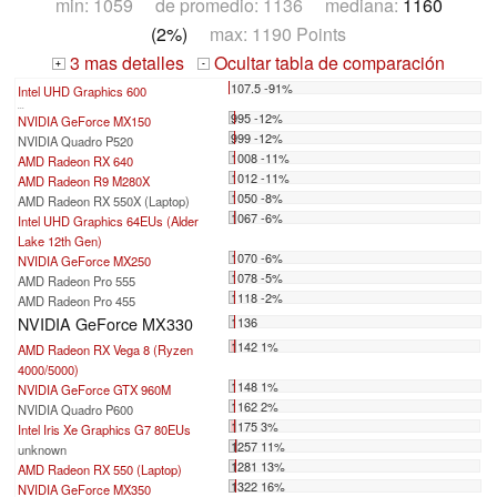
min: 1059 de promedio: 1136 mediana:
1160
(2%)
max: 1190 Points
3 mas detalles
Ocultar tabla de comparación
+
-
107.5 -91%
Intel UHD Graphics 600
...
995 -12%
NVIDIA GeForce MX150
999 -12%
NVIDIA Quadro P520
1008 -11%
AMD Radeon RX 640
1012 -11%
AMD Radeon R9 M280X
1050 -8%
AMD Radeon RX 550X (Laptop)
1067 -6%
Intel UHD Graphics 64EUs (Alder
Lake 12th Gen)
1070 -6%
NVIDIA GeForce MX250
1078 -5%
AMD Radeon Pro 555
1118 -2%
AMD Radeon Pro 455
NVIDIA GeForce MX330
1136
1142 1%
AMD Radeon RX Vega 8 (Ryzen
4000/5000)
1148 1%
NVIDIA GeForce GTX 960M
1162 2%
NVIDIA Quadro P600
1175 3%
Intel Iris Xe Graphics G7 80EUs
1257 11%
unknown
1281 13%
AMD Radeon RX 550 (Laptop)
1322 16%
NVIDIA GeForce MX350