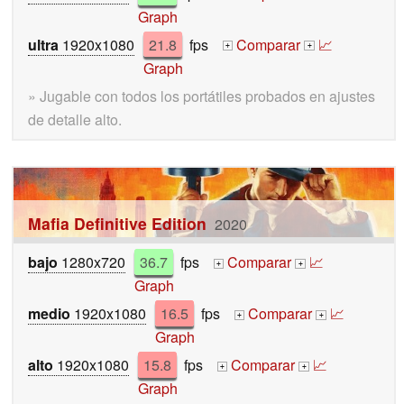
Graph
ultra
1920x1080
21.8
fps
Comparar
📈
+
+
Graph
» Jugable con todos los portátiles probados en ajustes
de detalle alto.
Mafia Definitive Edition
2020
bajo
1280x720
36.7
fps
Comparar
📈
+
+
Graph
medio
1920x1080
16.5
fps
Comparar
📈
+
+
Graph
alto
1920x1080
15.8
fps
Comparar
📈
+
+
Graph