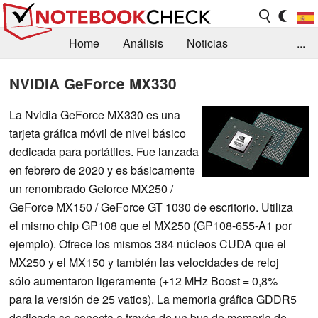
Home
Análisis
Noticias
...
FAQ/Técnica
Biblioteca
NVIDIA GeForce MX330
Orientación para la Compra
Busca
La Nvidia GeForce MX330 es una
tarjeta gráfica móvil de nivel básico
Contacto
dedicada para portátiles. Fue lanzada
en febrero de 2020 y es básicamente
un renombrado Geforce MX250 /
GeForce MX150 / GeForce GT 1030 de escritorio. Utiliza
el mismo chip GP108 que el MX250 (GP108-655-A1 por
ejemplo). Ofrece los mismos 384 núcleos CUDA que el
MX250 y el MX150 y también las velocidades de reloj
sólo aumentaron ligeramente (+12 MHz Boost = 0,8%
para la versión de 25 vatios). La memoria gráfica GDDR5
dedicada se conecta a través de un bus de memoria de