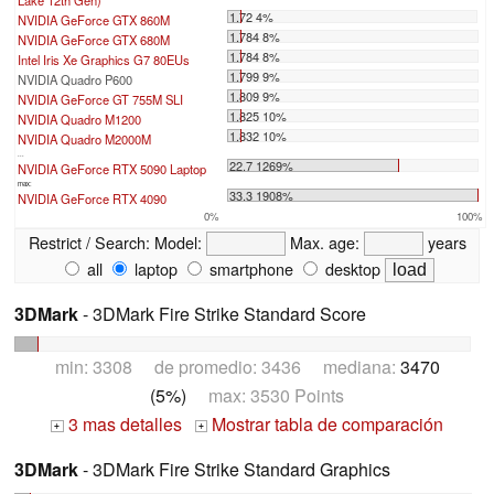
1.72 4%
NVIDIA GeForce GTX 860M
1.784 8%
NVIDIA GeForce GTX 680M
1.784 8%
Intel Iris Xe Graphics G7 80EUs
1.799 9%
NVIDIA Quadro P600
1.809 9%
NVIDIA GeForce GT 755M SLI
1.825 10%
NVIDIA Quadro M1200
1.832 10%
NVIDIA Quadro M2000M
...
22.7 1269%
NVIDIA GeForce RTX 5090 Laptop
max:
33.3 1908%
NVIDIA GeForce RTX 4090
0%
100%
Restrict / Search:
Model:
Max. age:
years
all
laptop
smartphone
desktop
3DMark
- 3DMark Fire Strike Standard Score
min: 3308 de promedio: 3436 mediana:
3470
(5%)
max: 3530 Points
3 mas detalles
Mostrar tabla de comparación
+
+
3DMark
- 3DMark Fire Strike Standard Graphics