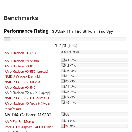
Benchmarks
Performance Rating
- 3DMark 11 + Fire Strike + Time Spy
1.7 pt
(5%)
0.0639 -96%
AMD Radeon HD 8180
...
1.541 -7%
AMD Radeon R9 M280X
1.542 -7%
AMD Radeon RX 640
1.606 -3%
AMD Radeon RX 550 (Laptop)
1.61 -3%
NVIDIA Quadro K4100M
1.613 -3%
NVIDIA GeForce MX250
1.624 -2%
AMD Radeon RX 540
1.625 -2%
AMD Radeon RX 550X (Laptop)
1.632 -2%
NVIDIA GeForce GT 750M SLI
1.645 -1%
AMD Radeon RX Vega 8 (Ryzen
4000/5000)
NVIDIA GeForce MX330
1.658
1.691 2%
AMD FirePro M6100
1.716 3%
Intel UHD Graphics 64EUs (Alder
Lake 12th Gen)