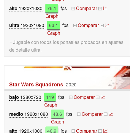
alto
1920x1080
75.1
fps
Comparar
📈
+
+
Graph
ultra
1920x1080
63.1
fps
Comparar
📈
+
+
Graph
» Jugable con todos los portátiles probados en ajustes
de detalle ultra.
Star Wars Squadrons
2020
bajo
1280x720
119
fps
Comparar
📈
+
+
Graph
medio
1920x1080
48.6
fps
Comparar
📈
+
+
Graph
alto
1920x1080
40.9
fps
Comparar
📈
+
+