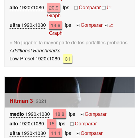
alto
1920x1080
20.9
fps
Comparar
📈
+
+
Graph
ultra
1920x1080
14.6
fps
Comparar
📈
+
+
Graph
» No jugable la mayor parte de los portátiles probados.
Additional Benchmarks
Low Preset 1920x1080
31
Hitman 3
2021
medio
1920x1080
18.8
fps
Comparar
+
alto
1920x1080
15
fps
Comparar
+
ultra
1920x1080
14.4
fps
Comparar
+