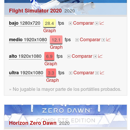
Flight Simulator 2020
2020
bajo
1280x720
28.4
fps
Comparar
📈
+
+
Graph
medio
1920x1080
12.1
fps
Comparar
📈
+
+
Graph
alto
1920x1080
6.9
fps
Comparar
📈
+
+
Graph
ultra
1920x1080
3.3
fps
Comparar
📈
+
+
Graph
» No jugable la mayor parte de los portátiles probados.
Horizon Zero Dawn
2020