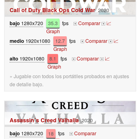
Call of Duty Black Ops Cold War
2020
bajo
1280x720
35.3
fps
Comparar
📈
+
+
Graph
medio
1920x1080
12.7
fps
Comparar
📈
+
+
Graph
alto
1920x1080
8.1
fps
Comparar
📈
+
+
Graph
» Jugable con todos los portátiles probados en ajustes
de detalle bajo.
Assassin´s Creed Valhalla
2020
bajo
1280x720
18
fps
Comparar
+