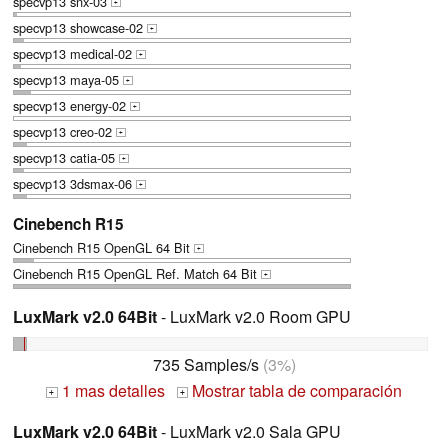
specvp13 snx-03
+
specvp13 showcase-02
+
specvp13 medical-02
+
specvp13 maya-05
+
specvp13 energy-02
+
specvp13 creo-02
+
specvp13 catia-05
+
specvp13 3dsmax-06
+
Cinebench R15
Cinebench R15 OpenGL 64 Bit
+
Cinebench R15 OpenGL Ref. Match 64 Bit
+
LuxMark v2.0 64Bit
- LuxMark v2.0 Room GPU
735 Samples/s
(3%)
1 mas detalles
Mostrar tabla de comparación
+
+
LuxMark v2.0 64Bit
- LuxMark v2.0 Sala GPU