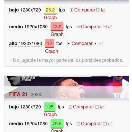
bajo
1280x720
26.2
fps
Comparar
📈
+
+
Graph
medio
1920x1080
13.9
fps
Comparar
📈
+
+
Graph
alto
1920x1080
12
fps
Comparar
📈
+
+
Graph
» No jugable la mayor parte de los portátiles probados.
FIFA 21
2020
bajo
1280x720
125
fps
Comparar
📈
+
+
Graph
medio
1920x1080
79.5
fps
Comparar
📈
+
+
Graph