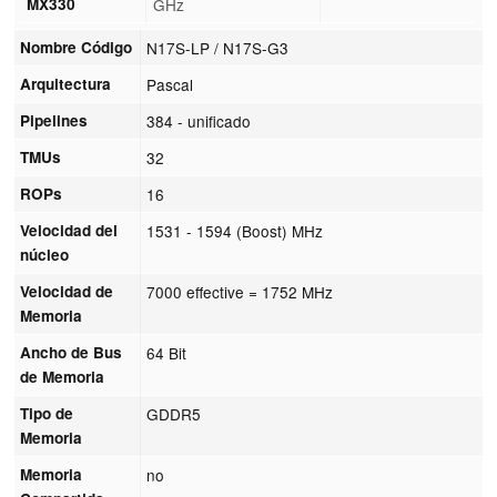
MX330
GHz
Nombre Código
N17S-LP / N17S-G3
Arquitectura
Pascal
Pipelines
384 - unificado
TMUs
32
ROPs
16
Velocidad del
1531 - 1594 (Boost) MHz
núcleo
Velocidad de
7000 effective = 1752 MHz
Memoria
Ancho de Bus
64 Bit
de Memoria
Tipo de
GDDR5
Memoria
Memoria
no