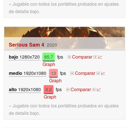
» Jugable con todos los portátiles probados en ajustes
de detalle bajo.
Serious Sam 4
2020
bajo
1280x720
85.7
fps
Comparar
📈
+
+
Graph
medio
1920x1080
13
fps
Comparar
📈
+
+
Graph
alto
1920x1080
8.2
fps
Comparar
📈
+
+
Graph
» Jugable con todos los portátiles probados en ajustes
de detalle bajo.