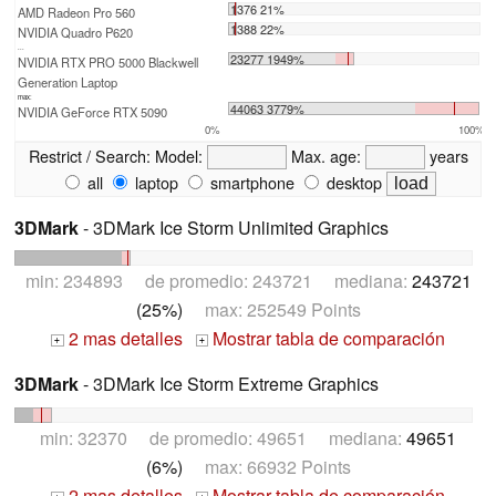
1376 21%
AMD Radeon Pro 560
1388 22%
NVIDIA Quadro P620
...
23277 1949%
NVIDIA RTX PRO 5000 Blackwell
Generation Laptop
max:
44063 3779%
NVIDIA GeForce RTX 5090
0%
100%
Restrict / Search:
Model:
Max. age:
years
all
laptop
smartphone
desktop
3DMark
- 3DMark Ice Storm Unlimited Graphics
min: 234893 de promedio: 243721 mediana:
243721
(25%)
max: 252549 Points
2 mas detalles
Mostrar tabla de comparación
+
+
3DMark
- 3DMark Ice Storm Extreme Graphics
min: 32370 de promedio: 49651 mediana:
49651
(6%)
max: 66932 Points
2 mas detalles
Mostrar tabla de comparación