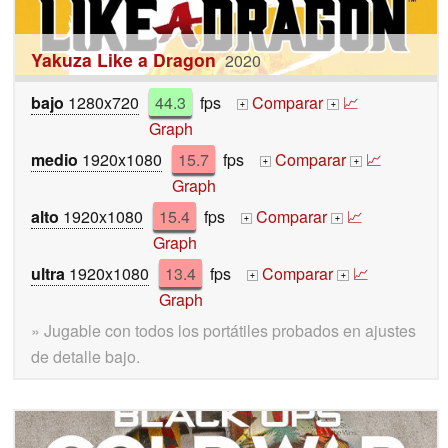
Yakuza Like a Dragon
2020
bajo
1280x720
44.3
fps
Comparar
📈
+
+
Graph
medio
1920x1080
15.7
fps
Comparar
📈
+
+
Graph
alto
1920x1080
15.4
fps
Comparar
📈
+
+
Graph
ultra
1920x1080
13.4
fps
Comparar
📈
+
+
Graph
» Jugable con todos los portátiles probados en ajustes
de detalle bajo.