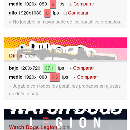
medio
1920x1080
9
fps
Comparar
+
alto
1920x1080
8
fps
Comparar
+
» No jugable la mayor parte de los portátiles probados.
Dirt 5
2020
bajo
1280x720
37.1
fps
Comparar
+
medio
1920x1080
9.6
fps
Comparar
+
» Jugable con todos los portátiles probados en ajustes
de detalle bajo.
Watch Dogs Legion
2020