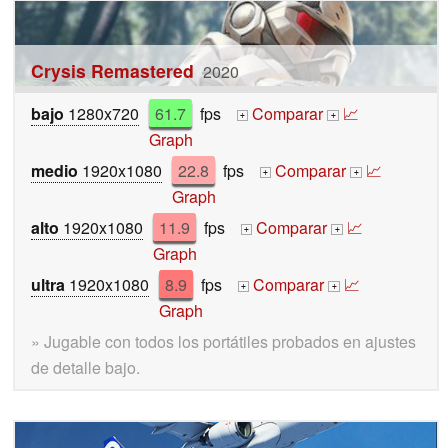
Crysis Remastered
2020
bajo
1280x720
61.7
fps
Comparar
📈
+
+
Graph
medio
1920x1080
22.8
fps
Comparar
📈
+
+
Graph
alto
1920x1080
11.9
fps
Comparar
📈
+
+
Graph
ultra
1920x1080
8.9
fps
Comparar
📈
+
+
Graph
» Jugable con todos los portátiles probados en ajustes
de detalle bajo.