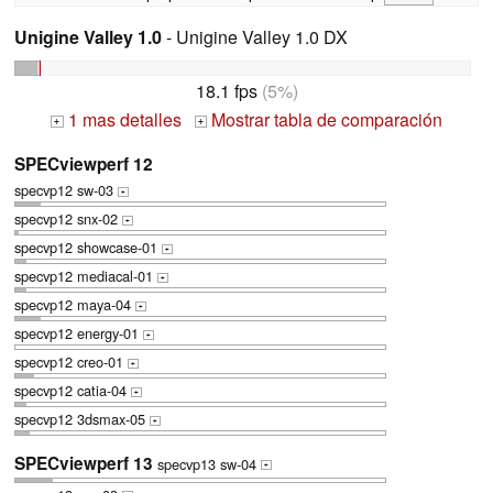
Unigine Valley 1.0
- Unigine Valley 1.0 DX
18.1 fps
(5%)
1 mas detalles
Mostrar tabla de comparación
+
+
SPECviewperf 12
specvp12 sw-03
+
specvp12 snx-02
+
specvp12 showcase-01
+
specvp12 mediacal-01
+
specvp12 maya-04
+
specvp12 energy-01
+
specvp12 creo-01
+
specvp12 catia-04
+
specvp12 3dsmax-05
+
SPECviewperf 13
specvp13 sw-04
+