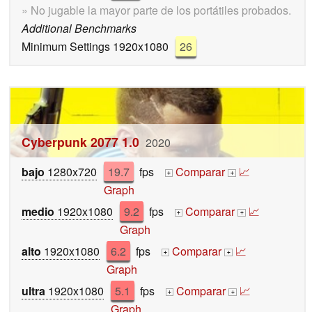
» No jugable la mayor parte de los portátiles probados.
Additional Benchmarks
Minimum Settings 1920x1080
26
Cyberpunk 2077 1.0
2020
bajo
1280x720
19.7
fps
Comparar
📈
+
+
Graph
medio
1920x1080
9.2
fps
Comparar
📈
+
+
Graph
alto
1920x1080
6.2
fps
Comparar
📈
+
+
Graph
ultra
1920x1080
5.1
fps
Comparar
📈
+
+
Graph