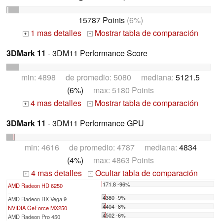
15787 Points
(6%)
1 mas detalles
Mostrar tabla de comparación
+
+
3DMark 11
- 3DM11 Performance Score
min: 4898 de promedio: 5080 mediana:
5121.5
(6%)
max: 5180 Points
4 mas detalles
Mostrar tabla de comparación
+
+
3DMark 11
- 3DM11 Performance GPU
min: 4616 de promedio: 4787 mediana:
4834
(4%)
max: 4863 Points
4 mas detalles
Ocultar tabla de comparación
+
-
171.8 -96%
AMD Radeon HD 6250
...
4380 -9%
AMD Radeon RX Vega 9
4404 -8%
NVIDIA GeForce MX250
4502 -6%
AMD Radeon Pro 450