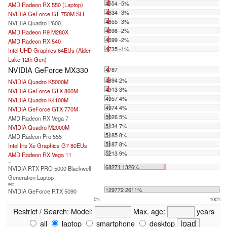
4554 -5%
AMD Radeon RX 550 (Laptop)
4634 -3%
NVIDIA GeForce GT 750M SLI
4655 -3%
NVIDIA Quadro P600
4698 -2%
AMD Radeon R9 M280X
4699 -2%
AMD Radeon RX 540
4735 -1%
Intel UHD Graphics 64EUs (Alder
Lake 12th Gen)
NVIDIA GeForce MX330
4787
4894 2%
NVIDIA Quadro K5000M
4913 3%
NVIDIA GeForce GTX 860M
4957 4%
NVIDIA Quadro K4100M
4974 4%
NVIDIA GeForce GTX 770M
5026 5%
AMD Radeon RX Vega 7
5134 7%
NVIDIA Quadro M2000M
5185 8%
AMD Radeon Pro 555
5187 8%
Intel Iris Xe Graphics G7 80EUs
5213 9%
AMD Radeon RX Vega 11
...
68271 1326%
NVIDIA RTX PRO 5000 Blackwell
Generation Laptop
max:
129772 2611%
NVIDIA GeForce RTX 5090
0%
100%
Restrict / Search:
Model:
Max. age:
years
all
laptop
smartphone
desktop