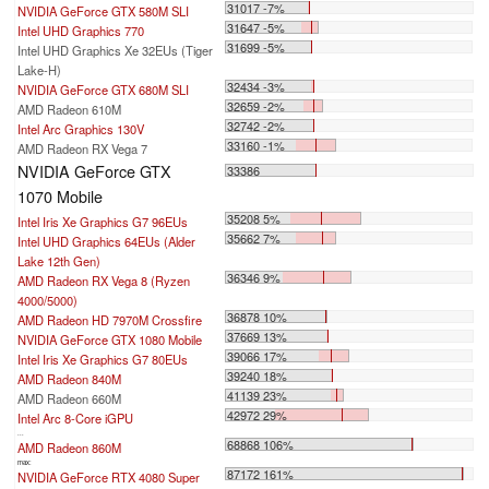
31017 -7%
NVIDIA GeForce GTX 580M SLI
31647 -5%
Intel UHD Graphics 770
31699 -5%
Intel UHD Graphics Xe 32EUs (Tiger
Lake-H)
32434 -3%
NVIDIA GeForce GTX 680M SLI
32659 -2%
AMD Radeon 610M
32742 -2%
Intel Arc Graphics 130V
33160 -1%
AMD Radeon RX Vega 7
NVIDIA GeForce GTX
33386
1070 Mobile
35208 5%
Intel Iris Xe Graphics G7 96EUs
35662 7%
Intel UHD Graphics 64EUs (Alder
Lake 12th Gen)
36346 9%
AMD Radeon RX Vega 8 (Ryzen
4000/5000)
36878 10%
AMD Radeon HD 7970M Crossfire
37669 13%
NVIDIA GeForce GTX 1080 Mobile
39066 17%
Intel Iris Xe Graphics G7 80EUs
39240 18%
AMD Radeon 840M
41139 23%
AMD Radeon 660M
42972 29%
Intel Arc 8-Core iGPU
...
68868 106%
AMD Radeon 860M
max:
87172 161%
NVIDIA GeForce RTX 4080 Super