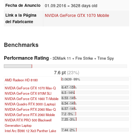
Fecha de Anuncio
01.09.2016
= 3628 days old
Link a la Página
NVIDIA GeForce GTX 1070 Mobile
del Fabricante
Benchmarks
Performance Rating
- 3DMark 11 + Fire Strike + Time Spy
7.6 pt
(23%)
0.0639 -99%
AMD Radeon HD 8180
...
6.47 -15%
NVIDIA GeForce GTX 1070 Max-Q
6.5 -14%
NVIDIA GeForce GTX 970M SLI
6.53 -14%
NVIDIA GeForce GTX 1660 Ti Mobile
6.54 -14%
NVIDIA Quadro RTX 3000 (Laptop)
6.57 -14%
NVIDIA GeForce RTX 2060 Max-Q
7.2 -5%
NVIDIA GeForce RTX 2060 Mobile
7.35 -3%
NVIDIA RTX PRO 500 Blackwell
Generation Laptop
7.44 -2%
Intel Arc B390 12 Xe3 Panther Lake