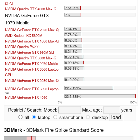
iGPU
7.51 -1%
NVIDIA Quadro RTX 4000 Max-Q
NVIDIA GeForce GTX
7.6
1070 Mobile
7.64 1%
NVIDIA GeForce RTX 2070 Max-Q
7.78 2%
AMD Radeon RX 5600M
8.02 6%
NVIDIA GeForce GTX 1080 Max-Q
8.14 7%
NVIDIA Quadro P5200
8.21 8%
NVIDIA GeForce GTX 980M SLI
8.72 15%
NVIDIA Quadro RTX 5000 Max-Q
8.99 18%
NVIDIA GeForce RTX 2070 Mobile
9.08 19%
NVIDIA GeForce RTX 3060 Laptop
GPU
9.12 20%
NVIDIA GeForce RTX 2080 Max-Q
...
22.7 199%
NVIDIA GeForce RTX 5090 Laptop
max:
33.3 338%
NVIDIA GeForce RTX 4090
0%
100%
Restrict / Search:
Model:
Max. age:
years
all
laptop
smartphone
desktop
3DMark
- 3DMark Fire Strike Standard Score