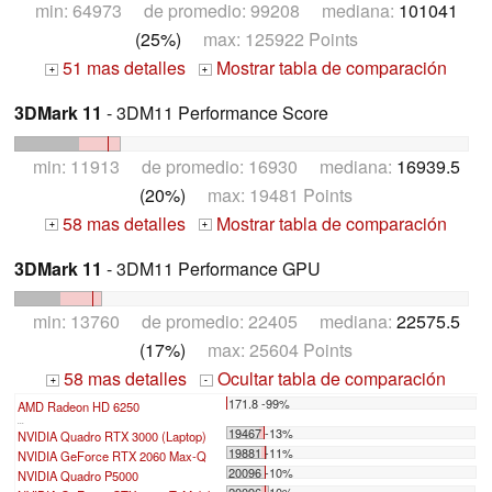
min: 64973 de promedio: 99208 mediana:
101041
(25%)
max: 125922 Points
51 mas detalles
Mostrar tabla de comparación
+
+
3DMark 11
- 3DM11 Performance Score
min: 11913 de promedio: 16930 mediana:
16939.5
(20%)
max: 19481 Points
58 mas detalles
Mostrar tabla de comparación
+
+
3DMark 11
- 3DM11 Performance GPU
min: 13760 de promedio: 22405 mediana:
22575.5
(17%)
max: 25604 Points
58 mas detalles
Ocultar tabla de comparación
+
-
171.8 -99%
AMD Radeon HD 6250
...
19467 -13%
NVIDIA Quadro RTX 3000 (Laptop)
19881 -11%
NVIDIA GeForce RTX 2060 Max-Q
20096 -10%
NVIDIA Quadro P5000