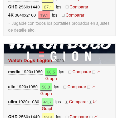
QHD
2560x1440
27.1
fps
Comparar
+
4K
3840x2160
19.1
fps
Comparar
+
» Jugable con todos los portátiles probados en ajustes
de detalle alto.
Watch Dogs Legion
2020
medio
1920x1080
60.5
fps
Comparar
📈
+
+
Graph
alto
1920x1080
53.3
fps
Comparar
📈
+
+
Graph
ultra
1920x1080
41.7
fps
Comparar
📈
+
+
Graph
QHD
2560x1440
29.9
fps
Comparar
📈
+
+