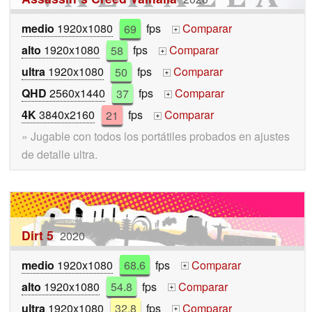
medio
1920x1080
69
fps
Comparar
+
alto
1920x1080
58
fps
Comparar
+
ultra
1920x1080
50
fps
Comparar
+
QHD
2560x1440
37
fps
Comparar
+
4K
3840x2160
21
fps
Comparar
+
» Jugable con todos los portátiles probados en ajustes
de detalle ultra.
Dirt 5
2020
medio
1920x1080
68.6
fps
Comparar
+
alto
1920x1080
54.8
fps
Comparar
+
ultra
1920x1080
32.8
fps
Comparar
+