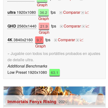
Graph
ultra
1920x1080
36.2
fps
Comparar
📈
+
+
Graph
QHD
2560x1440
21.9
fps
Comparar
📈
+
+
Graph
4K
3840x2160
9.7
fps
Comparar
📈
+
+
Graph
» Jugable con todos los portátiles probados en ajustes
de detalle ultra.
Additional Benchmarks
Low Preset 1920x1080
63.1
Immortals Fenyx Rising
2020