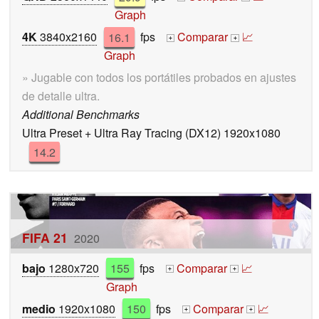
Graph
4K
3840x2160
16.1
fps
Comparar
📈
+
+
Graph
» Jugable con todos los portátiles probados en ajustes
de detalle ultra.
Additional Benchmarks
Ultra Preset + Ultra Ray Tracing (DX12) 1920x1080
14.2
FIFA 21
2020
bajo
1280x720
155
fps
Comparar
📈
+
+
Graph
medio
1920x1080
150
fps
Comparar
📈
+
+