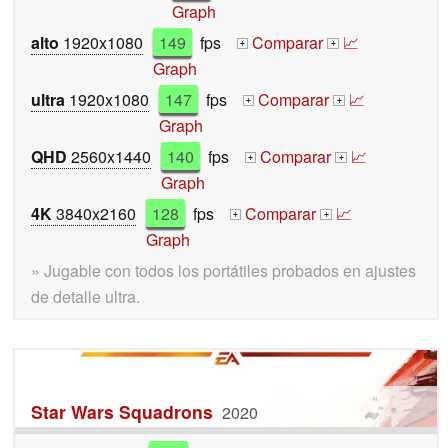
Graph
alto
1920x1080
149
fps
Comparar
📈
+
+
Graph
ultra
1920x1080
147
fps
Comparar
📈
+
+
Graph
QHD
2560x1440
140
fps
Comparar
📈
+
+
Graph
4K
3840x2160
128
fps
Comparar
📈
+
+
Graph
» Jugable con todos los portátiles probados en ajustes
de detalle ultra.
Star Wars Squadrons
2020