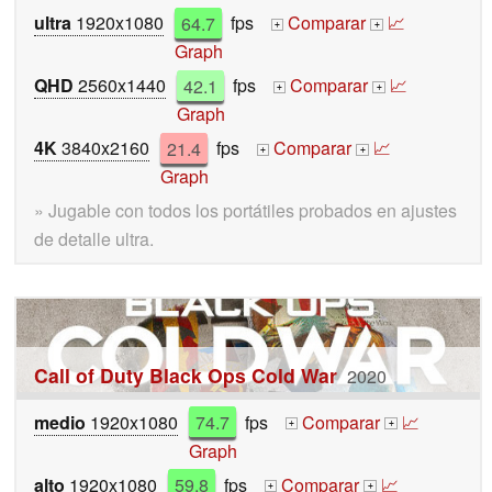
ultra
1920x1080
64.7
fps
Comparar
📈
+
+
Graph
QHD
2560x1440
42.1
fps
Comparar
📈
+
+
Graph
4K
3840x2160
21.4
fps
Comparar
📈
+
+
Graph
» Jugable con todos los portátiles probados en ajustes
de detalle ultra.
Call of Duty Black Ops Cold War
2020
medio
1920x1080
74.7
fps
Comparar
📈
+
+
Graph
alto
1920x1080
59.8
fps
Comparar
📈
+
+