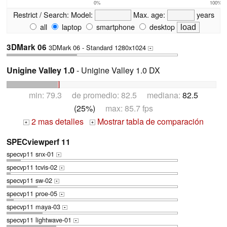
0%
100%
Restrict / Search:
Model:
Max. age:
years
all
laptop
smartphone
desktop
3DMark 06
3DMark 06 - Standard 1280x1024
+
Unigine Valley 1.0
- Unigine Valley 1.0 DX
min: 79.3 de promedio: 82.5 mediana:
82.5
(25%)
max: 85.7 fps
2 mas detalles
Mostrar tabla de comparación
+
+
SPECviewperf 11
specvp11 snx-01
+
specvp11 tcvis-02
+
specvp11 sw-02
+
specvp11 proe-05
+
specvp11 maya-03
+
specvp11 lightwave-01
+