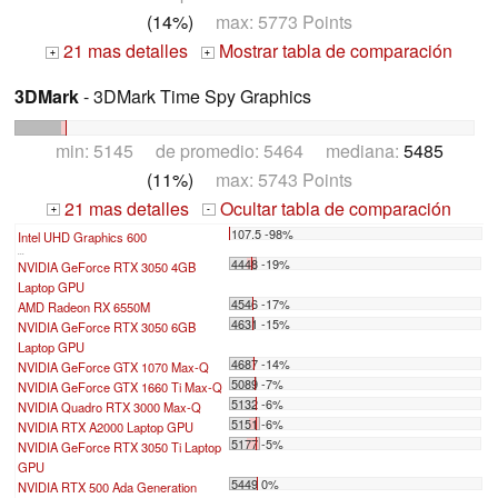
(14%)
max: 5773 Points
21 mas detalles
Mostrar tabla de comparación
+
+
3DMark
- 3DMark Time Spy Graphics
min: 5145 de promedio: 5464 mediana:
5485
(11%)
max: 5743 Points
21 mas detalles
Ocultar tabla de comparación
+
-
107.5 -98%
Intel UHD Graphics 600
...
4448 -19%
NVIDIA GeForce RTX 3050 4GB
Laptop GPU
4546 -17%
AMD Radeon RX 6550M
4631 -15%
NVIDIA GeForce RTX 3050 6GB
Laptop GPU
4687 -14%
NVIDIA GeForce GTX 1070 Max-Q
5089 -7%
NVIDIA GeForce GTX 1660 Ti Max-Q
5132 -6%
NVIDIA Quadro RTX 3000 Max-Q
5151 -6%
NVIDIA RTX A2000 Laptop GPU
5177 -5%
NVIDIA GeForce RTX 3050 Ti Laptop
GPU
5449 0%
NVIDIA RTX 500 Ada Generation