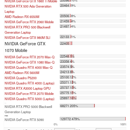
20096 -10%
NVIDIA GeForce GTX 1660 Ti Mobile
20464 -9%
NVIDIA RTX 500 Ada Generation
Laptop
20506 -8%
AMD Radeon RX 6550M
21459 -4%
NVIDIA GeForce RTX 2060 Mobile
21497 -4%
NVIDIA RTX PRO 500 Blackwell
Generation Laptop
22133 -1%
NVIDIA GeForce GTX 980M SLI
NVIDIA GeForce GTX
22405
1070 Mobile
22548 1%
NVIDIA GeForce RTX 2070 Max-Q
23358 4%
NVIDIA GeForce GTX 1080 Max-Q
23574 5%
NVIDIA Quadro RTX 4000 Max-Q
24213 8%
AMD Radeon RX 5600M
25100 12%
NVIDIA Quadro P5200
25371 13%
NVIDIA Quadro RTX 4000 (Laptop)
25737 15%
NVIDIA RTX A3000 Laptop GPU
25775 15%
NVIDIA GeForce RTX 2070 Mobile
25897 16%
NVIDIA Quadro RTX 5000 (Laptop)
...
68271 205%
NVIDIA RTX PRO 5000 Blackwell
Generation Laptop
max:
129772 479%
NVIDIA GeForce RTX 5090
0%
100%