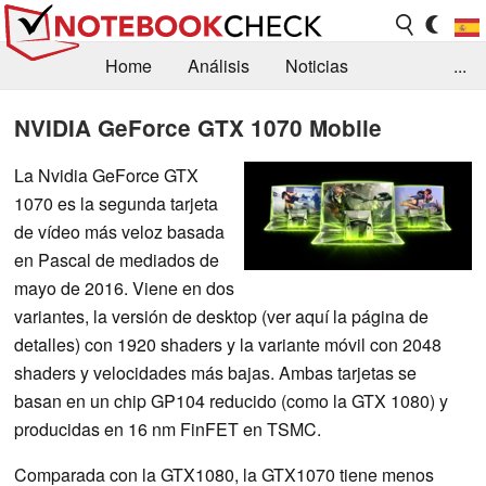
Home
Análisis
Noticias
...
FAQ/Técnica
Biblioteca
NVIDIA GeForce GTX 1070 Mobile
Orientación para la Compra
Busca
La Nvidia GeForce GTX
1070 es la segunda tarjeta
Contacto
de vídeo más veloz basada
en Pascal de mediados de
mayo de 2016. Viene en dos
variantes, la versión de desktop (ver aquí la página de
detalles) con 1920 shaders y la variante móvil con 2048
shaders y velocidades más bajas. Ambas tarjetas se
basan en un chip GP104 reducido (como la GTX 1080) y
producidas en 16 nm FinFET en TSMC.
Comparada con la GTX1080, la GTX1070 tiene menos