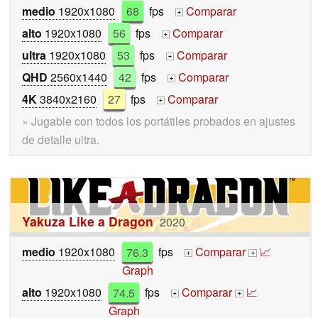
medio
1920x1080
68
fps
Comparar
+
alto
1920x1080
56
fps
Comparar
+
ultra
1920x1080
53
fps
Comparar
+
QHD
2560x1440
42
fps
Comparar
+
4K
3840x2160
27
fps
Comparar
+
» Jugable con todos los portátiles probados en ajustes
de detalle ultra.
Yakuza Like a Dragon
2020
medio
1920x1080
76.3
fps
Comparar
📈
+
+
Graph
alto
1920x1080
74.5
fps
Comparar
📈
+
+
Graph