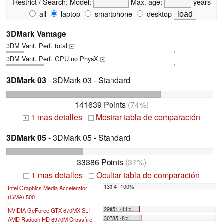
Restrict / Search:
Model:
Max. age:
years
all
laptop
smartphone
desktop
3DMark Vantage
3DM Vant. Perf. total
+
3DM Vant. Perf. GPU no PhysX
+
3DMark 03
- 3DMark 03 - Standard
141639 Points
(74%)
1 mas detalles
Mostrar tabla de comparación
+
+
3DMark 05
- 3DMark 05 - Standard
33386 Points
(37%)
1 mas detalles
Ocultar tabla de comparación
+
-
133.4 -100%
Intel Graphics Media Accelerator
(GMA) 500
...
29851 -11%
NVIDIA GeForce GTX 670MX SLI
30785 -8%
AMD Radeon HD 6970M Crossfire