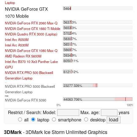
Laptop
NVIDIA GeForce GTX
5464
1070 Mobile
5637 3%
NVIDIA GeForce RTX 2060 Max-Q
5653 3%
NVIDIA GeForce GTX 1660 Ti Mobile
5702 4%
NVIDIA Quadro RTX 3000 (Laptop)
5830 7%
Intel Arc A550M
5851 7%
Intel Arc A530M
5869 7%
NVIDIA GeForce GTX 1080 Max-Q
5934 9%
AMD Radeon RX 5600M
6050 11%
Intel Arc B370 10 Xe3 Panther Lake
iGPU
6121 12%
NVIDIA RTX PRO 500 Blackwell
Generation Laptop
...
23277 326%
NVIDIA RTX PRO 5000 Blackwell
Generation Laptop
max:
44063 706%
NVIDIA GeForce RTX 5090
0%
100%
Restrict / Search:
Model:
Max. age:
years
all
laptop
smartphone
desktop
3DMark
- 3DMark Ice Storm Unlimited Graphics