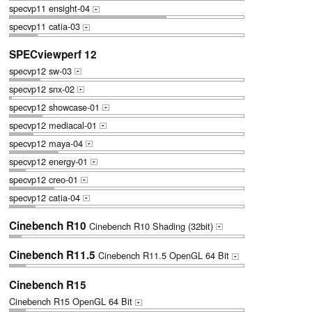
specvp11 ensight-04
+
specvp11 catia-03
+
SPECviewperf 12
specvp12 sw-03
+
specvp12 snx-02
+
specvp12 showcase-01
+
specvp12 mediacal-01
+
specvp12 maya-04
+
specvp12 energy-01
+
specvp12 creo-01
+
specvp12 catia-04
+
Cinebench R10
Cinebench R10 Shading (32bit)
+
Cinebench R11.5
Cinebench R11.5 OpenGL 64 Bit
+
Cinebench R15
Cinebench R15 OpenGL 64 Bit
+