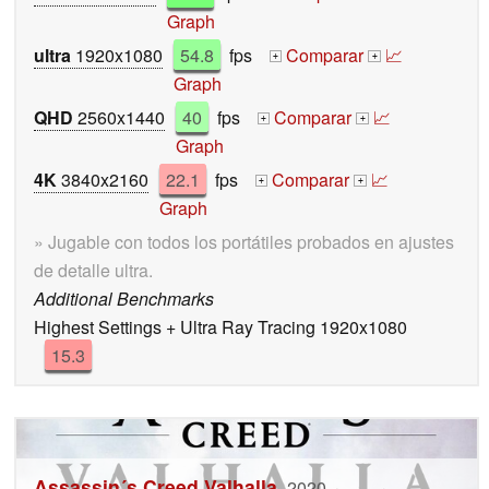
Graph
ultra
1920x1080
54.8
fps
Comparar
📈
+
+
Graph
QHD
2560x1440
40
fps
Comparar
📈
+
+
Graph
4K
3840x2160
22.1
fps
Comparar
📈
+
+
Graph
» Jugable con todos los portátiles probados en ajustes
de detalle ultra.
Additional Benchmarks
Highest Settings + Ultra Ray Tracing 1920x1080
15.3
Assassin´s Creed Valhalla
2020