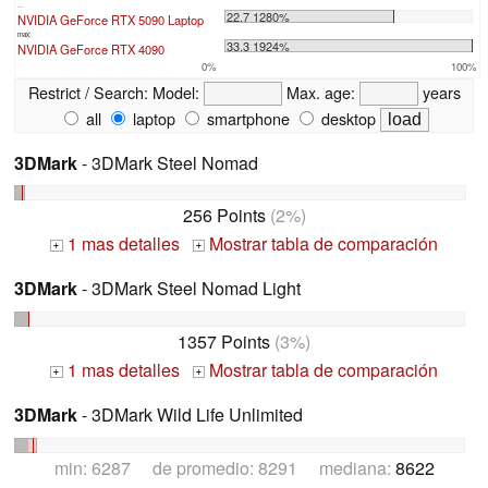
...
22.7 1280%
NVIDIA GeForce RTX 5090 Laptop
max:
33.3 1924%
NVIDIA GeForce RTX 4090
0%
100%
Restrict / Search:
Model:
Max. age:
years
all
laptop
smartphone
desktop
3DMark
- 3DMark Steel Nomad
256 Points
(2%)
1 mas detalles
Mostrar tabla de comparación
+
+
3DMark
- 3DMark Steel Nomad Light
1357 Points
(3%)
1 mas detalles
Mostrar tabla de comparación
+
+
3DMark
- 3DMark Wild Life Unlimited
min: 6287 de promedio: 8291 mediana:
8622