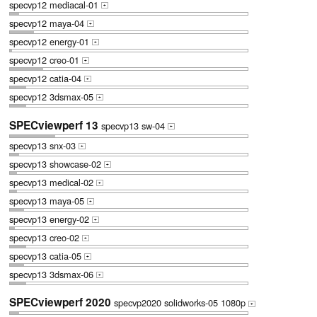
specvp12 mediacal-01
+
specvp12 maya-04
+
specvp12 energy-01
+
specvp12 creo-01
+
specvp12 catia-04
+
specvp12 3dsmax-05
+
SPECviewperf 13
specvp13 sw-04
+
specvp13 snx-03
+
specvp13 showcase-02
+
specvp13 medical-02
+
specvp13 maya-05
+
specvp13 energy-02
+
specvp13 creo-02
+
specvp13 catia-05
+
specvp13 3dsmax-06
+
SPECviewperf 2020
specvp2020 solidworks-05 1080p
+