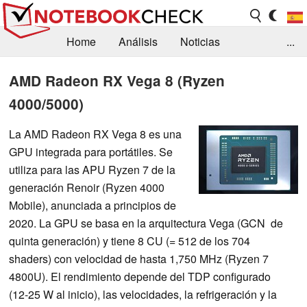
Home
Análisis
Noticias
...
FAQ/Técnica
Biblioteca
AMD Radeon RX Vega 8 (Ryzen
4000/5000)
Orientación para la Compra
Busca
Contacto
La AMD Radeon RX Vega 8 es una
GPU integrada para portátiles. Se
utiliza para las APU Ryzen 7 de la
generación Renoir (Ryzen 4000
Mobile), anunciada a principios de
2020. La GPU se basa en la arquitectura Vega (GCN de
quinta generación) y tiene 8 CU (= 512 de los 704
shaders) con velocidad de hasta 1,750 MHz (Ryzen 7
4800U). El rendimiento depende del TDP configurado
(12-25 W al inicio), las velocidades, la refrigeración y la