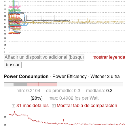
70
65
60
55
50
45
40
35
30
25
20
15
10
5
0
mostrar leyenda
Power Consumption
- Power Efficiency - Witcher 3 ultra
min: 0.2104 de promedio: 0.3 mediana:
0.3
(28%)
max: 0.4982 fps per Watt
31 mas detalles
Mostrar tabla de comparación
+
+
35
30