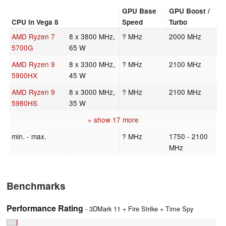
GPU Base
GPU Boost /
CPU in Vega 8
Speed
Turbo
AMD Ryzen 7
8 x 3800 MHz,
? MHz
2000 MHz
5700G
65 W
AMD Ryzen 9
8 x 3300 MHz,
? MHz
2100 MHz
5900HX
45 W
AMD Ryzen 9
8 x 3000 MHz,
? MHz
2100 MHz
5980HS
35 W
» show 17 more
min. - max.
? MHz
1750 - 2100
MHz
Benchmarks
Performance Rating
- 3DMark 11 + Fire Strike + Time Spy