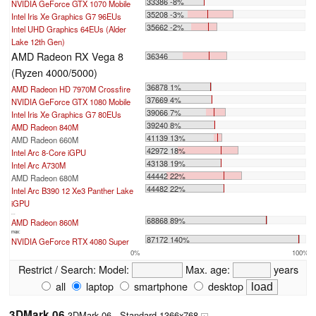
33386 -8%
NVIDIA GeForce GTX 1070 Mobile
35208 -3%
Intel Iris Xe Graphics G7 96EUs
35662 -2%
Intel UHD Graphics 64EUs (Alder
Lake 12th Gen)
AMD Radeon RX Vega 8
36346
(Ryzen 4000/5000)
36878 1%
AMD Radeon HD 7970M Crossfire
37669 4%
NVIDIA GeForce GTX 1080 Mobile
39066 7%
Intel Iris Xe Graphics G7 80EUs
39240 8%
AMD Radeon 840M
41139 13%
AMD Radeon 660M
42972 18%
Intel Arc 8-Core iGPU
43138 19%
Intel Arc A730M
44442 22%
AMD Radeon 680M
44482 22%
Intel Arc B390 12 Xe3 Panther Lake
iGPU
...
68868 89%
AMD Radeon 860M
max:
87172 140%
NVIDIA GeForce RTX 4080 Super
0%
100%
Restrict / Search:
Model:
Max. age:
years
all
laptop
smartphone
desktop
3DMark 06
3DMark 06 - Standard 1366x768