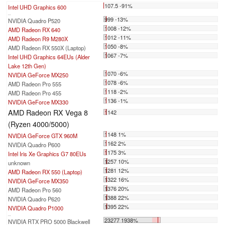
107.5 -91%
Intel UHD Graphics 600
...
999 -13%
NVIDIA Quadro P520
1008 -12%
AMD Radeon RX 640
1012 -11%
AMD Radeon R9 M280X
1050 -8%
AMD Radeon RX 550X (Laptop)
1067 -7%
Intel UHD Graphics 64EUs (Alder
Lake 12th Gen)
1070 -6%
NVIDIA GeForce MX250
1078 -6%
AMD Radeon Pro 555
1118 -2%
AMD Radeon Pro 455
1136 -1%
NVIDIA GeForce MX330
AMD Radeon RX Vega 8
1142
(Ryzen 4000/5000)
1148 1%
NVIDIA GeForce GTX 960M
1162 2%
NVIDIA Quadro P600
1175 3%
Intel Iris Xe Graphics G7 80EUs
1257 10%
unknown
1281 12%
AMD Radeon RX 550 (Laptop)
1322 16%
NVIDIA GeForce MX350
1376 20%
AMD Radeon Pro 560
1388 22%
NVIDIA Quadro P620
1395 22%
NVIDIA Quadro P1000
...
23277 1938%
NVIDIA RTX PRO 5000 Blackwell