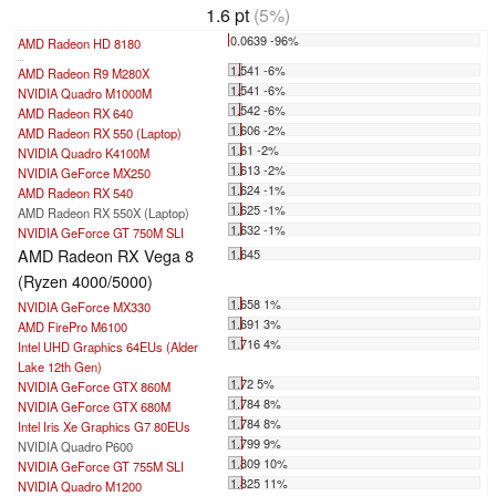
1.6 pt
(5%)
0.0639 -96%
AMD Radeon HD 8180
...
1.541 -6%
AMD Radeon R9 M280X
1.541 -6%
NVIDIA Quadro M1000M
1.542 -6%
AMD Radeon RX 640
1.606 -2%
AMD Radeon RX 550 (Laptop)
1.61 -2%
NVIDIA Quadro K4100M
1.613 -2%
NVIDIA GeForce MX250
1.624 -1%
AMD Radeon RX 540
1.625 -1%
AMD Radeon RX 550X (Laptop)
1.632 -1%
NVIDIA GeForce GT 750M SLI
AMD Radeon RX Vega 8
1.645
(Ryzen 4000/5000)
1.658 1%
NVIDIA GeForce MX330
1.691 3%
AMD FirePro M6100
1.716 4%
Intel UHD Graphics 64EUs (Alder
Lake 12th Gen)
1.72 5%
NVIDIA GeForce GTX 860M
1.784 8%
NVIDIA GeForce GTX 680M
1.784 8%
Intel Iris Xe Graphics G7 80EUs
1.799 9%
NVIDIA Quadro P600
1.809 10%
NVIDIA GeForce GT 755M SLI
1.825 11%
NVIDIA Quadro M1200