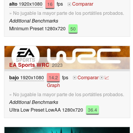
alto
1920x1080
16
fps
Comparar
+
» No jugable la mayor parte de los portátiles probados.
Additional Benchmarks
Minimum Preset 1280x720
50
EA Sports WRC
2023
bajo
1920x1080
14.2
fps
Comparar
📈
+
+
Graph
» No jugable la mayor parte de los portátiles probados.
Additional Benchmarks
Ultra Low Preset LowAA 1280x720
36.4