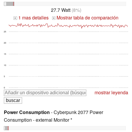
27.7 Watt
(8%)
1 mas detalles
Mostrar tabla de comparación
+
+
25
20
15
10
5
0
mostrar leyenda
Power Consumption
- Cyberpunk 2077 Power
Consumption - external Monitor *