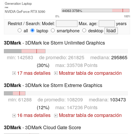
Generation Laptop
max:
44063 3758%
NVIDIA GeForce RTX 5090
0%
100%
Restrict / Search:
Model:
Max. age:
years
all
laptop
smartphone
desktop
3DMark
- 3DMark Ice Storm Unlimited Graphics
min: 142583 de promedio: 261825 mediana:
295865
(30%)
max: 335708 Points
17 mas detalles
Mostrar tabla de comparación
+
+
3DMark
- 3DMark Ice Storm Extreme Graphics
min: 61288 de promedio: 108209 mediana:
103473
(12%)
max: 147236 Points
16 mas detalles
Mostrar tabla de comparación
+
+
3DMark
- 3DMark Cloud Gate Score