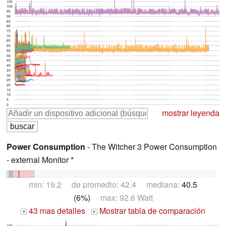
105
100
95
90
85
80
75
70
65
60
55
50
45
40
35
30
25
20
15
10
5
0
mostrar leyenda
Power Consumption
- The Witcher 3 Power Consumption
- external Monitor *
min: 19.2 de promedio: 42.4 mediana:
40.5
(6%)
max: 92.6 Watt
43 mas detalles
Mostrar tabla de comparación
+
+
105