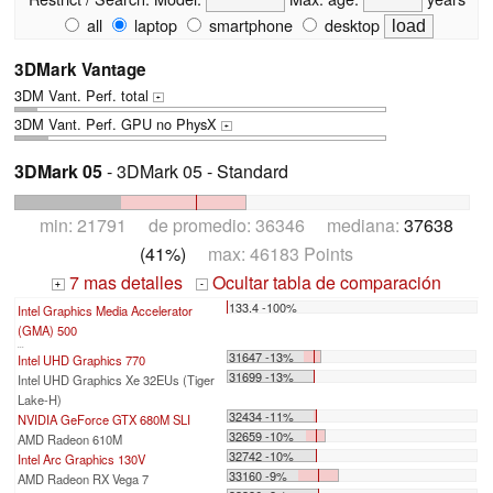
all
laptop
smartphone
desktop
3DMark Vantage
3DM Vant. Perf. total
+
3DM Vant. Perf. GPU no PhysX
+
3DMark 05
- 3DMark 05 - Standard
min: 21791 de promedio: 36346 mediana:
37638
(41%)
max: 46183 Points
7 mas detalles
Ocultar tabla de comparación
+
-
133.4 -100%
Intel Graphics Media Accelerator
(GMA) 500
...
31647 -13%
Intel UHD Graphics 770
31699 -13%
Intel UHD Graphics Xe 32EUs (Tiger
Lake-H)
32434 -11%
NVIDIA GeForce GTX 680M SLI
32659 -10%
AMD Radeon 610M
32742 -10%
Intel Arc Graphics 130V
33160 -9%
AMD Radeon RX Vega 7