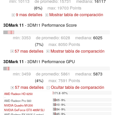
min: 10113 de promedio: 15731 mediana:
16117
(6%)
max: 19703 Points
9 mas detalles
Mostrar tabla de comparación
+
+
3DMark 11
- 3DM11 Performance Score
min: 3353 de promedio: 6028 mediana:
6025
(7%)
max: 8050 Points
57 mas detalles
Mostrar tabla de comparación
+
+
3DMark 11
- 3DM11 Performance GPU
min: 3459 de promedio: 5861 mediana:
5873
(4%)
max: 7591 Points
57 mas detalles
Ocultar tabla de comparación
+
-
171.8 -97%
AMD Radeon HD 6250
...
5305 -9%
AMD Radeon Pro 560
5310 -9%
NVIDIA Quadro M1200
5334 -9%
NVIDIA GeForce GTX 485M SLI
5345 -9%
AMD Radeon RX 550X (Laptop)