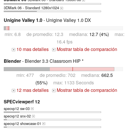
+
3DMark 06 - Standard 1280x1024
+
Unigine Valley 1.0
- Unigine Valley 1.0 DX
min: 6.8 de promedio: 12.3 mediana:
12.7 (4%)
max:
16.4 fps
10 mas detalles
Mostrar tabla de comparación
+
+
Blender
- Blender 3.3 Classroom HIP *
min: 477 de promedio: 702 mediana:
662.5
(55%)
max: 1133 Seconds
12 mas detalles
Mostrar tabla de comparación
+
+
SPECviewperf 12
specvp12 sw-03
+
specvp12 snx-02
+
specvp12 showcase-01
+