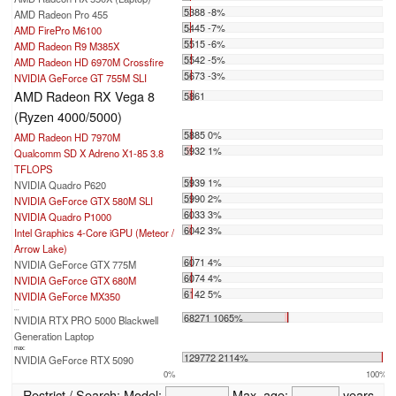
5388 -8%
AMD Radeon Pro 455
5445 -7%
AMD FirePro M6100
5515 -6%
AMD Radeon R9 M385X
5542 -5%
AMD Radeon HD 6970M Crossfire
5673 -3%
NVIDIA GeForce GT 755M SLI
AMD Radeon RX Vega 8
5861
(Ryzen 4000/5000)
5885 0%
AMD Radeon HD 7970M
5932 1%
Qualcomm SD X Adreno X1-85 3.8
TFLOPS
5939 1%
NVIDIA Quadro P620
5990 2%
NVIDIA GeForce GTX 580M SLI
6033 3%
NVIDIA Quadro P1000
6042 3%
Intel Graphics 4-Core iGPU (Meteor /
Arrow Lake)
6071 4%
NVIDIA GeForce GTX 775M
6074 4%
NVIDIA GeForce GTX 680M
6142 5%
NVIDIA GeForce MX350
...
68271 1065%
NVIDIA RTX PRO 5000 Blackwell
Generation Laptop
max:
129772 2114%
NVIDIA GeForce RTX 5090
0%
100%
Restrict / Search:
Model:
Max. age:
years