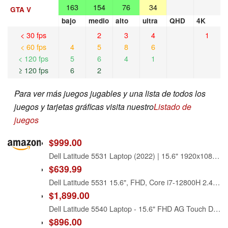
163
154
76
34
GTA V
bajo
medio
alto
ultra
QHD
4K
< 30 fps
2
3
4
1
< 60 fps
4
5
8
6
< 120 fps
5
6
4
1
≥ 120 fps
6
2
Para ver más juegos jugables y una lista de todos los
juegos y tarjetas gráficas visita nuestro
Listado de
juegos
$999.00
Dell Latitude 5531 Laptop (2022) | 15.6" 1920x1080 FHD | Core i7-12800H - 512GB SSD Hard Drive - 16GB RAM - Nvidia GeForce MX550 | 14 cores @ 4.8 GHz - 2GB GDDR6 Win 11 Pro Black (Renewed)
$639.99
Dell Latitude 5531 15.6", FHD, Core i7-12800H 2.4GHz, 16GB RAM,512GB NVMe, Windows 11 Pro 64Bit, CAM, NVIDIA GeForce MX550 2GB, (Renewed)
$1,899.00
Dell Latitude 5540 Laptop - 15.6" FHD AG Touch Display - Intel Core i7-1370P 14-Core (13th Gen) - 512GB SSD - 32GB RAM - with Nvidia GeForce MX550 - Windows 11 pro
$896.00