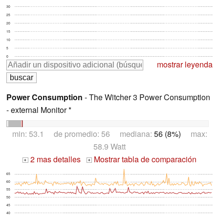
30
25
20
15
10
5
0
mostrar leyenda
Power Consumption
- The Witcher 3 Power Consumption
- external Monitor *
min: 53.1 de promedio: 56 mediana:
56 (8%)
max:
58.9 Watt
2 mas detalles
Mostrar tabla de comparación
+
+
65
60
55
50
45
40