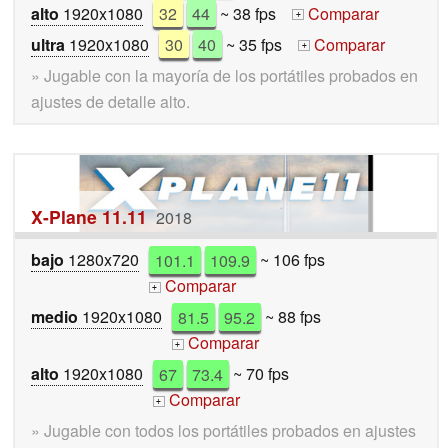
alto
1920x1080
32
44
~ 38 fps
Comparar
+
ultra
1920x1080
30
40
~ 35 fps
Comparar
+
» Jugable con la mayoría de los portátiles probados en
ajustes de detalle alto.
X-Plane 11.11
2018
bajo
1280x720
101.1
109.9
~ 106 fps
Comparar
+
medio
1920x1080
81.5
95.2
~ 88 fps
Comparar
+
alto
1920x1080
67
73.4
~ 70 fps
Comparar
+
» Jugable con todos los portátiles probados en ajustes