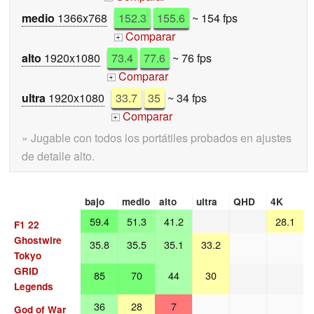
medio
1366x768
152.3
155.6
~ 154 fps
Comparar
+
alto
1920x1080
73.4
77.6
~ 76 fps
Comparar
+
ultra
1920x1080
33.7
35
~ 34 fps
Comparar
+
» Jugable con todos los portátiles probados en ajustes
de detalle alto.
bajo
medio
alto
ultra
QHD
4K
59.4
51.3
41.2
28.1
F1 22
Ghostwire
35.8
35.5
35.1
33.2
Tokyo
GRID
85
70
44
30
Legends
36
28
7
God of War