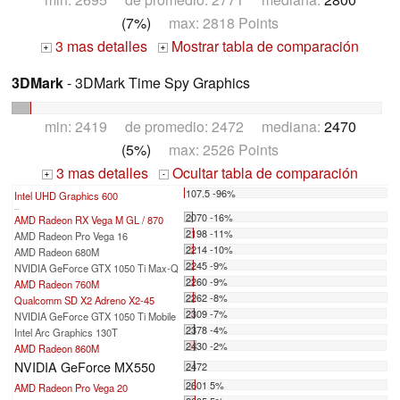
(7%)
max: 2818 Points
3 mas detalles
Mostrar tabla de comparación
+
+
3DMark
- 3DMark Time Spy Graphics
min: 2419 de promedio: 2472 mediana:
2470
(5%)
max: 2526 Points
3 mas detalles
Ocultar tabla de comparación
+
-
107.5 -96%
Intel UHD Graphics 600
...
2070 -16%
AMD Radeon RX Vega M GL / 870
2198 -11%
AMD Radeon Pro Vega 16
2214 -10%
AMD Radeon 680M
2245 -9%
NVIDIA GeForce GTX 1050 Ti Max-Q
2260 -9%
AMD Radeon 760M
2262 -8%
Qualcomm SD X2 Adreno X2-45
2309 -7%
NVIDIA GeForce GTX 1050 Ti Mobile
2378 -4%
Intel Arc Graphics 130T
2430 -2%
AMD Radeon 860M
NVIDIA GeForce MX550
2472
2601 5%
AMD Radeon Pro Vega 20