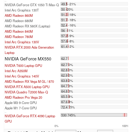
...
49.5 -21%
NVIDIA GeForce GTX 1050 Ti Max-Q
50 -20%
Intel Arc Graphics 130T
51.3 -18%
AMD Radeon 860M
51.7 -18%
AMD Radeon 680M
52.4 -16%
AMD Radeon RX 560X (Laptop)
56 -11%
AMD Radeon 840M
57.2 -9%
AMD Radeon 780M
57.6 -8%
Intel Arc Graphics 130V
61.4 -2%
NVIDIA RTX 2000 Ada Generation
Laptop
NVIDIA GeForce MX550
62.7
62.7 0%
NVIDIA T600 Laptop GPU
62.8 0%
Intel Arc A350M
62.9 0%
Intel Arc Graphics 140V
63.8 2%
AMD Radeon RX Vega M GL / 870
64.7 3%
NVIDIA RTX A500 Laptop GPU
64.8 3%
NVIDIA Quadro T2000 Max-Q
65.5 4%
AMD Radeon Pro Vega 20
67.6 8%
Apple M3 9-Core GPU
72.4 15%
Apple M1 7-Core GPU
...
530 745%
NVIDIA GeForce RTX 4090 Laptop
GPU
0%
100%