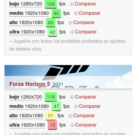
bajo
1280x720
169
fps
Comparar
+
medio
1920x1080
80
fps
Comparar
+
alto
1920x1080
60
fps
Comparar
+
ultra
1920x1080
42
fps
Comparar
+
» Jugable con todos los portátiles probados en ajustes
de detalle ultra.
Forza Horizon 5
2021
bajo
1280x720
119
fps
Comparar
+
medio
1920x1080
47
fps
Comparar
+
alto
1920x1080
31
fps
Comparar
+
ultra
1920x1080
12
fps
Comparar
+
» Jugable con todos los portátiles probados en ajustes