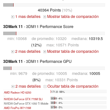
40364 Points
(10%)
1 mas detalles
Mostrar tabla de comparación
+
+
3DMark 11
- 3DM11 Performance Score
min: 10068 de promedio: 10320 mediana:
10319.5
(12%)
max: 10571 Points
2 mas detalles
Mostrar tabla de comparación
+
+
3DMark 11
- 3DM11 Performance GPU
min: 9679 de promedio: 10005 mediana:
10005
(8%)
max: 10331 Points
2 mas detalles
Ocultar tabla de comparación
+
-
171.8 -98%
AMD Radeon HD 6250
...
9569 -4%
NVIDIA GeForce GTX 770M SLI
9591 -4%
NVIDIA GeForce GTX 1050 Ti Mobile
9708 -3%
AMD FirePro W7170M