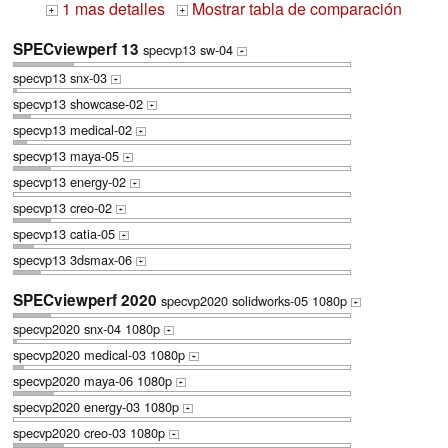
1 mas detalles
Mostrar tabla de comparación
+
+
SPECviewperf 13
specvp13 sw-04
+
specvp13 snx-03
+
specvp13 showcase-02
+
specvp13 medical-02
+
specvp13 maya-05
+
specvp13 energy-02
+
specvp13 creo-02
+
specvp13 catia-05
+
specvp13 3dsmax-06
+
SPECviewperf 2020
specvp2020 solidworks-05 1080p
+
specvp2020 snx-04 1080p
+
specvp2020 medical-03 1080p
+
specvp2020 maya-06 1080p
+
specvp2020 energy-03 1080p
+
specvp2020 creo-03 1080p
+