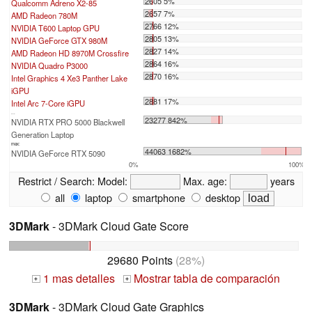
2605 5%
Qualcomm Adreno X2-85
2657 7%
AMD Radeon 780M
2766 12%
NVIDIA T600 Laptop GPU
2805 13%
NVIDIA GeForce GTX 980M
2827 14%
AMD Radeon HD 8970M Crossfire
2864 16%
NVIDIA Quadro P3000
2870 16%
Intel Graphics 4 Xe3 Panther Lake
iGPU
2881 17%
Intel Arc 7-Core iGPU
...
23277 842%
NVIDIA RTX PRO 5000 Blackwell
Generation Laptop
max:
44063 1682%
NVIDIA GeForce RTX 5090
0%
100%
Restrict / Search:
Model:
Max. age:
years
all
laptop
smartphone
desktop
3DMark
- 3DMark Cloud Gate Score
29680 Points
(28%)
1 mas detalles
Mostrar tabla de comparación
+
+
3DMark
- 3DMark Cloud Gate Graphics