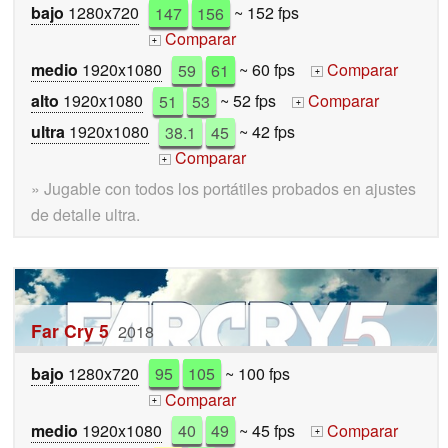
bajo
1280x720
147
156
~ 152 fps
Comparar
+
medio
1920x1080
59
61
~ 60 fps
Comparar
+
alto
1920x1080
51
53
~ 52 fps
Comparar
+
ultra
1920x1080
38.1
45
~ 42 fps
Comparar
+
» Jugable con todos los portátiles probados en ajustes
de detalle ultra.
Far Cry 5
2018
bajo
1280x720
95
105
~ 100 fps
Comparar
+
medio
1920x1080
40
49
~ 45 fps
Comparar
+