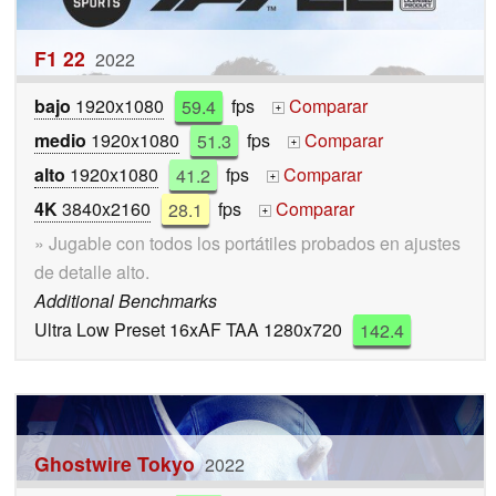
F1 22
2022
bajo
1920x1080
59.4
fps
Comparar
+
medio
1920x1080
51.3
fps
Comparar
+
alto
1920x1080
41.2
fps
Comparar
+
4K
3840x2160
28.1
fps
Comparar
+
» Jugable con todos los portátiles probados en ajustes
de detalle alto.
Additional Benchmarks
Ultra Low Preset 16xAF TAA 1280x720
142.4
Ghostwire Tokyo
2022