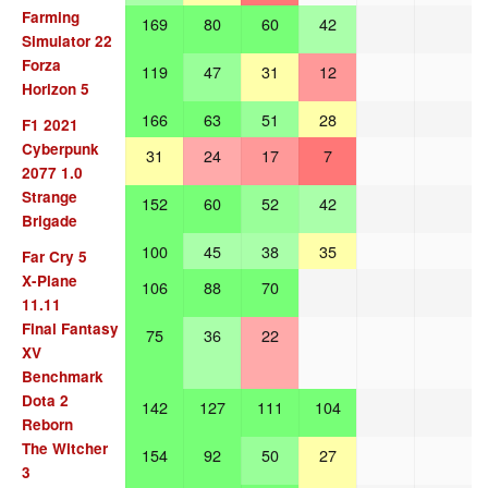
Farming
169
80
60
42
Simulator 22
Forza
119
47
31
12
Horizon 5
166
63
51
28
F1 2021
Cyberpunk
31
24
17
7
2077 1.0
Strange
152
60
52
42
Brigade
100
45
38
35
Far Cry 5
X-Plane
106
88
70
11.11
Final Fantasy
75
36
22
XV
Benchmark
Dota 2
142
127
111
104
Reborn
The Witcher
154
92
50
27
3