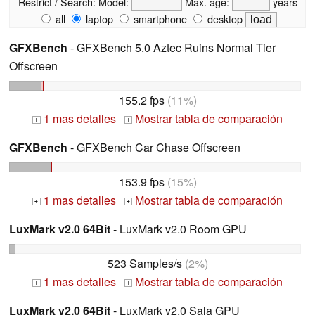
Restrict / Search:
Model:
Max. age:
years
all
laptop
smartphone
desktop
GFXBench
- GFXBench 5.0 Aztec Ruins Normal Tier
Offscreen
155.2 fps
(11%)
1 mas detalles
Mostrar tabla de comparación
+
+
GFXBench
- GFXBench Car Chase Offscreen
153.9 fps
(15%)
1 mas detalles
Mostrar tabla de comparación
+
+
LuxMark v2.0 64Bit
- LuxMark v2.0 Room GPU
523 Samples/s
(2%)
1 mas detalles
Mostrar tabla de comparación
+
+
LuxMark v2.0 64Bit
- LuxMark v2.0 Sala GPU