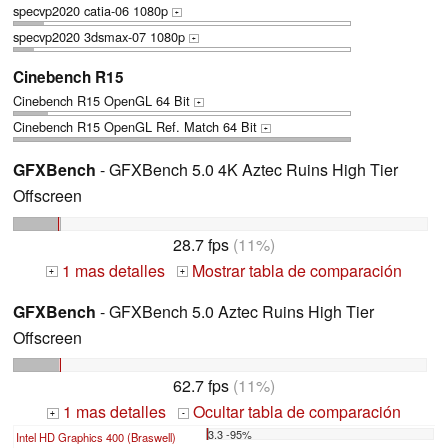
specvp2020 catia-06 1080p
+
specvp2020 3dsmax-07 1080p
+
Cinebench R15
Cinebench R15 OpenGL 64 Bit
+
Cinebench R15 OpenGL Ref. Match 64 Bit
+
GFXBench
- GFXBench 5.0 4K Aztec Ruins High Tier
Offscreen
28.7 fps
(11%)
1 mas detalles
Mostrar tabla de comparación
+
+
GFXBench
- GFXBench 5.0 Aztec Ruins High Tier
Offscreen
62.7 fps
(11%)
1 mas detalles
Ocultar tabla de comparación
+
-
3.3 -95%
Intel HD Graphics 400 (Braswell)