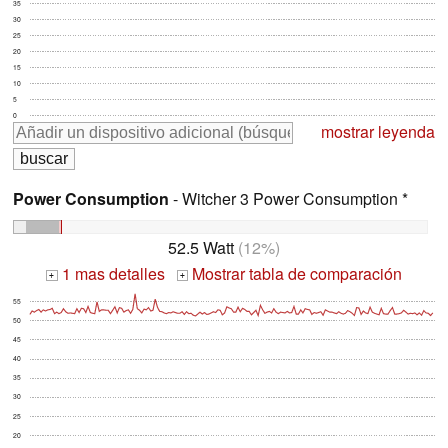
35
30
25
20
15
10
5
0
mostrar leyenda
Power Consumption
- Witcher 3 Power Consumption *
52.5 Watt
(12%)
1 mas detalles
Mostrar tabla de comparación
+
+
55
50
45
40
35
30
25
20