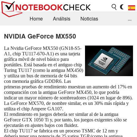
Home
Análisis
Noticias
...
FAQ/Técnica
Biblioteca
NVIDIA GeForce MX550
Orientación para la Compra
Busca
La Nvidia GeForce MX550 (GN18-S5-
A1, chip TU117-670-A1) es una tarjeta
Contacto
gráfica móvil de nivel básico para
portátiles. Está basada en el antiguo chip
Turing TU117 (como la antigua MX450)
y utiliza un bus de memoria de 64 bits
con memoria gráfica GDDR6. Las
primeras pruebas de rendimiento muestran un aumento del 17% en
comparación con la antigua GeForce MX450, lo que podría
indicar un mayor número de sombreadores (1024 en lugar de 896).
La GeForce MX570, de nombre similar, es un 30% más rápida y
utiliza el chip Ampere GA107.
El rendimiento en juegos debería ser similar al de la antigua
GeForce GTX 1050 Ti y, por tanto, los juegos exigentes sólo se
ejecutarán en ajustes bajos con fluidez.
El chip TU117 se fabrica en un proceso TSMC de 12 nm y
debería tener una potencia de 25 vatios TGP (como la antigua