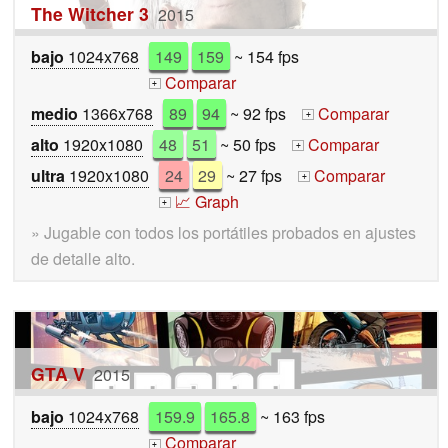
The Witcher 3
2015
bajo
1024x768
149
159
~ 154 fps
Comparar
+
medio
1366x768
89
94
~ 92 fps
Comparar
+
alto
1920x1080
48
51
~ 50 fps
Comparar
+
ultra
1920x1080
24
29
~ 27 fps
Comparar
+
📈 Graph
+
» Jugable con todos los portátiles probados en ajustes
de detalle alto.
GTA V
2015
bajo
1024x768
159.9
165.8
~ 163 fps
Comparar
+