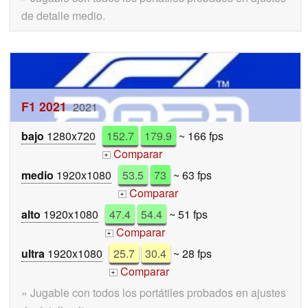
de detalle medio.
F1 2021
2021
bajo
1280x720
152.7
179.9
~ 166 fps
Comparar
+
medio
1920x1080
53.5
73
~ 63 fps
Comparar
+
alto
1920x1080
47.4
54.4
~ 51 fps
Comparar
+
ultra
1920x1080
25.7
30.4
~ 28 fps
Comparar
+
» Jugable con todos los portátiles probados en ajustes