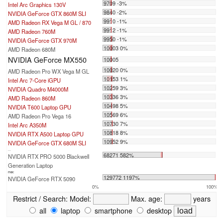
9709 -3%
Intel Arc Graphics 130V
9840 -2%
NVIDIA GeForce GTX 860M SLI
9910 -1%
AMD Radeon RX Vega M GL / 870
9912 -1%
AMD Radeon 760M
9950 -1%
NVIDIA GeForce GTX 970M
10003 0%
AMD Radeon 680M
NVIDIA GeForce MX550
10005
10020 0%
AMD Radeon Pro WX Vega M GL
10153 1%
Intel Arc 7-Core iGPU
10259 3%
NVIDIA Quadro M4000M
10336 3%
AMD Radeon 860M
10498 5%
NVIDIA T600 Laptop GPU
10569 6%
AMD Radeon Pro Vega 16
10730 7%
Intel Arc A350M
10818 8%
NVIDIA RTX A500 Laptop GPU
10952 9%
NVIDIA GeForce GTX 680M SLI
...
68271 582%
NVIDIA RTX PRO 5000 Blackwell
Generation Laptop
max:
129772 1197%
NVIDIA GeForce RTX 5090
0%
100%
Restrict / Search:
Model:
Max. age:
years
all
laptop
smartphone
desktop