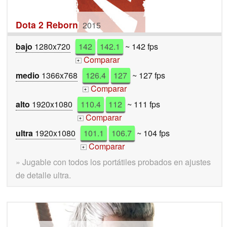
Dota 2 Reborn
2015
bajo
1280x720
142
142.1
~ 142 fps
Comparar
+
medio
1366x768
126.4
127
~ 127 fps
Comparar
+
alto
1920x1080
110.4
112
~ 111 fps
Comparar
+
ultra
1920x1080
101.1
106.7
~ 104 fps
Comparar
+
» Jugable con todos los portátiles probados en ajustes
de detalle ultra.