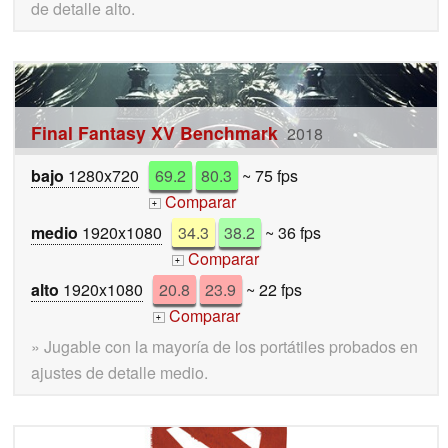
de detalle alto.
Final Fantasy XV Benchmark
2018
bajo
1280x720
69.2
80.3
~ 75 fps
Comparar
+
medio
1920x1080
34.3
38.2
~ 36 fps
Comparar
+
alto
1920x1080
20.8
23.9
~ 22 fps
Comparar
+
» Jugable con la mayoría de los portátiles probados en
ajustes de detalle medio.