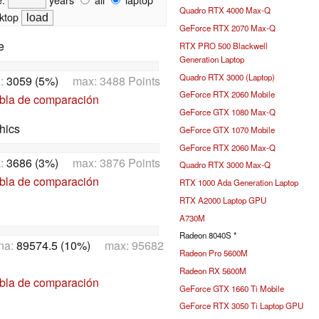
Quadro RTX 4000 Max-Q
ktop
GeForce RTX 2070 Max-Q
e
RTX PRO 500 Blackwell
Generation Laptop
Quadro RTX 3000 (Laptop)
a:
3059 (5%)
max: 3488 Points
GeForce RTX 2060 Mobile
abla de comparación
GeForce GTX 1080 Max-Q
hics
GeForce GTX 1070 Mobile
GeForce RTX 2060 Max-Q
a:
3686 (3%)
max: 3876 Points
Quadro RTX 3000 Max-Q
abla de comparación
RTX 1000 Ada Generation Laptop
RTX A2000 Laptop GPU
A730M
Radeon 8040S *
na:
89574.5 (10%)
max: 95682
Radeon Pro 5600M
Radeon RX 5600M
abla de comparación
GeForce GTX 1660 Ti Mobile
GeForce RTX 3050 Ti Laptop GPU