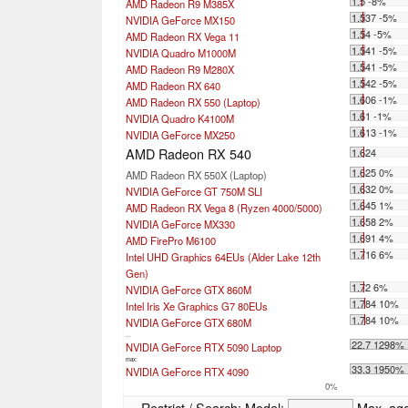
1.5 -8%
AMD Radeon R9 M385X
1.537 -5%
NVIDIA GeForce MX150
1.54 -5%
AMD Radeon RX Vega 11
1.541 -5%
NVIDIA Quadro M1000M
1.541 -5%
AMD Radeon R9 M280X
1.542 -5%
AMD Radeon RX 640
1.606 -1%
AMD Radeon RX 550 (Laptop)
1.61 -1%
NVIDIA Quadro K4100M
1.613 -1%
NVIDIA GeForce MX250
AMD Radeon RX 540
1.624
1.625 0%
AMD Radeon RX 550X (Laptop)
1.632 0%
NVIDIA GeForce GT 750M SLI
1.645 1%
AMD Radeon RX Vega 8 (Ryzen 4000/5000)
1.658 2%
NVIDIA GeForce MX330
1.691 4%
AMD FirePro M6100
1.716 6%
Intel UHD Graphics 64EUs (Alder Lake 12th
Gen)
1.72 6%
NVIDIA GeForce GTX 860M
1.784 10%
Intel Iris Xe Graphics G7 80EUs
1.784 10%
NVIDIA GeForce GTX 680M
...
22.7 1298%
NVIDIA GeForce RTX 5090 Laptop
max:
33.3 1950%
NVIDIA GeForce RTX 4090
0%
Restrict / Search:
Model:
Max. ag