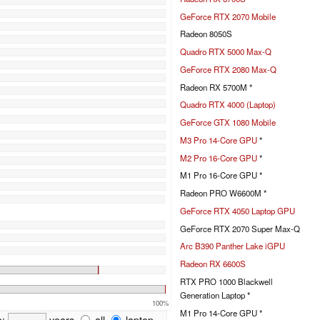
GeForce RTX 2070 Mobile
Radeon 8050S
Quadro RTX 5000 Max-Q
GeForce RTX 2080 Max-Q
Radeon RX 5700M *
Quadro RTX 4000 (Laptop)
GeForce GTX 1080 Mobile
M3 Pro 14-Core GPU
*
M2 Pro 16-Core GPU
*
M1 Pro 16-Core GPU *
Radeon PRO W6600M *
GeForce RTX 4050 Laptop GPU
GeForce RTX 2070 Super Max-Q
Arc B390 Panther Lake iGPU
Radeon RX 6600S
RTX PRO 1000 Blackwell
Generation Laptop *
100%
M1 Pro 14-Core GPU *
e:
years
all
laptop