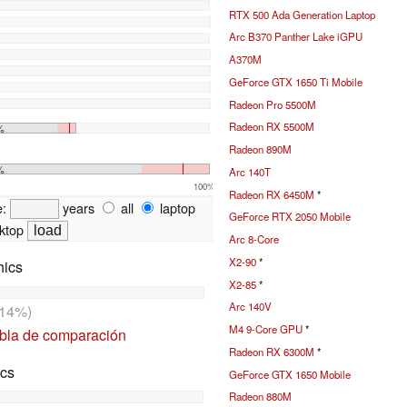
RTX 500 Ada Generation Laptop
Arc B370 Panther Lake iGPU
A370M
GeForce GTX 1650 Ti Mobile
Radeon Pro 5500M
Radeon RX 5500M
%
Radeon 890M
%
Arc 140T
100%
Radeon RX 6450M
*
e:
years
all
laptop
GeForce RTX 2050 Mobile
ktop
Arc 8-Core
X2-90
*
hics
X2-85
*
Arc 140V
14%)
M4 9-Core GPU
*
abla de comparación
Radeon RX 6300M
*
ics
GeForce GTX 1650 Mobile
Radeon 880M