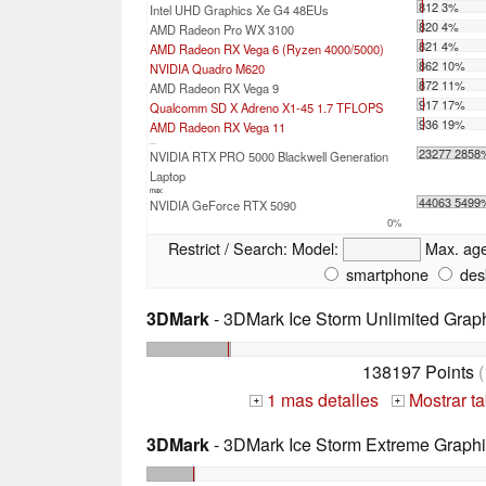
812 3%
Intel UHD Graphics Xe G4 48EUs
820 4%
AMD Radeon Pro WX 3100
821 4%
AMD Radeon RX Vega 6 (Ryzen 4000/5000)
862 10%
NVIDIA Quadro M620
872 11%
AMD Radeon RX Vega 9
917 17%
Qualcomm SD X Adreno X1-45 1.7 TFLOPS
936 19%
AMD Radeon RX Vega 11
...
23277 2858
NVIDIA RTX PRO 5000 Blackwell Generation
Laptop
max:
44063 5499
NVIDIA GeForce RTX 5090
0%
Restrict / Search:
Model:
Max. ag
smartphone
des
3DMark
- 3DMark Ice Storm Unlimited Grap
138197 Points
(
1 mas detalles
Mostrar t
+
+
3DMark
- 3DMark Ice Storm Extreme Graph