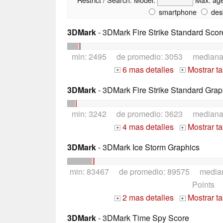
smartphone
des
3DMark
- 3DMark Fire Strike Standard Scor
min: 2495 de promedio: 3053 median
6 mas detalles
Mostrar t
+
+
3DMark
- 3DMark Fire Strike Standard Grap
min: 3242 de promedio: 3623 median
4 mas detalles
Mostrar t
+
+
3DMark
- 3DMark Ice Storm Graphics
min: 83467 de promedio: 89575 media
Points
2 mas detalles
Mostrar t
+
+
3DMark
- 3DMark Time Spy Score