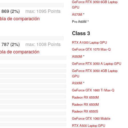
GeForce RTX 3050 6GB Laptop
GPU
:
869 (2%)
max: 1095 Points
A570M
*
abla de comparación
Pro A60M *
Class 3
RTX A1000 Laptop GPU
:
787 (2%)
max: 1008 Points
GeForce GTX 1070 Max-Q
abla de comparación
A550M
*
GeForce RTX 3050 A Laptop GPU
GeForce RTX 3050 4GB Laptop
GPU
A530M
*
GeForce GTX 1660 Ti Max-Q
Radeon RX 6550M
Radeon RX 6500M
Radeon RX 6550S
GeForce GTX 1060 Mobile
RTX A500 Laptop GPU