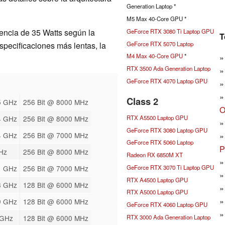
Generation Laptop *
M5 Max 40-Core GPU *
encia de 35 Watts según la
GeForce RTX 3080 Ti Laptop GPU
T
GeForce RTX 5070 Laptop
pecificaciones más lentas, la
M4 Max 40-Core GPU
*
RTX 3500 Ada Generation Laptop
GeForce RTX 4070 Laptop GPU
Class 2
5 GHz
256 Bit @ 8000 MHz
O
RTX A5500 Laptop GPU
4 GHz
256 Bit @ 8000 MHz
GeForce RTX 3080 Laptop GPU
4 GHz
256 Bit @ 7000 MHz
GeForce RTX 5060 Laptop
P
Hz
256 Bit @ 8000 MHz
Radeon RX 6850M XT
GeForce RTX 3070 Ti Laptop GPU
1 GHz
256 Bit @ 7000 MHz
RTX A4500 Laptop GPU
8 GHz
128 Bit @ 6000 MHz
RTX A5000 Laptop GPU
9 GHz
128 Bit @ 6000 MHz
GeForce RTX 4060 Laptop GPU
RTX 3000 Ada Generation Laptop
 GHz
128 Bit @ 6000 MHz