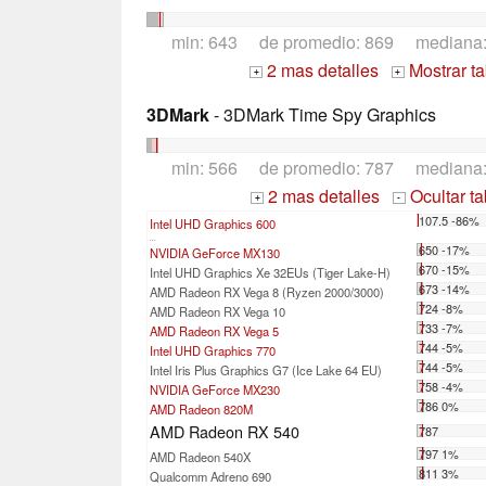
min: 643 de promedio: 869 mediana
2 mas detalles
Mostrar t
+
+
3DMark
- 3DMark Time Spy Graphics
min: 566 de promedio: 787 mediana
2 mas detalles
Ocultar t
+
-
107.5 -86%
Intel UHD Graphics 600
...
650 -17%
NVIDIA GeForce MX130
670 -15%
Intel UHD Graphics Xe 32EUs (Tiger Lake-H)
673 -14%
AMD Radeon RX Vega 8 (Ryzen 2000/3000)
724 -8%
AMD Radeon RX Vega 10
733 -7%
AMD Radeon RX Vega 5
744 -5%
Intel UHD Graphics 770
744 -5%
Intel Iris Plus Graphics G7 (Ice Lake 64 EU)
758 -4%
NVIDIA GeForce MX230
786 0%
AMD Radeon 820M
AMD Radeon RX 540
787
797 1%
AMD Radeon 540X
811 3%
Qualcomm Adreno 690