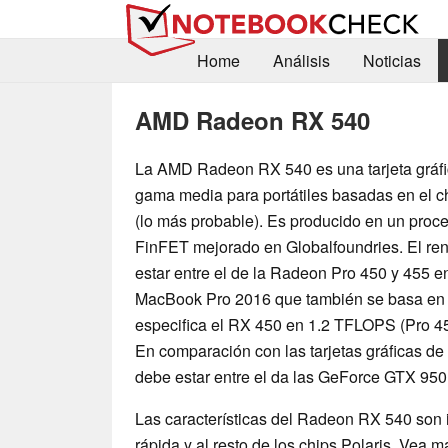
Home
Análisis
Noticias
AMD Radeon RX 540
La AMD Radeon RX 540 es una tarjeta gráfi
gama media para portátiles basadas en el ch
(lo más probable). Es producido en un proc
FinFET mejorado en Globalfoundries. El re
estar entre el de la Radeon Pro 450 y 455 e
MacBook Pro 2016 que también se basa en l
especifica el RX 450 en 1.2 TFLOPS (Pro 4
En comparación con las tarjetas gráficas de
debe estar entre el da las GeForce GTX 9
Las características del Radeon RX 540 son 
rápida y al resto de los chips Polaris. Vea m