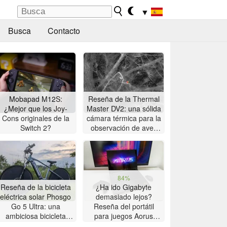
▼
Busca
Contacto
Mobapad M12S:
Reseña de la Thermal
¿Mejor que los Joy-
Master DV2: una sólida
Cons originales de la
cámara térmica para la
Switch 2?
observación de aves
con pantalla táctil de 5
pulgadas
84%
Reseña de la bicicleta
¿Ha ido Gigabyte
eléctrica solar Phosgo
demasiado lejos?
Go 5 Ultra: una
Reseña del portátil
ambiciosa bicicleta
para juegos Aorus
eléctrica solar con
Master 16 con AMD