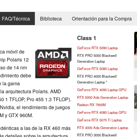
FAQ/Técnica
Biblioteca
Orientación para la Compra
Class 1
GeForce RTX 5090 Laptop
ca móvil de
RTX PRO 5000 Blackwell
ip Polaris 12
Generation Laptop
eso de 14 nm
GeForce RTX 5080 Laptop
ndimiento debe
RTX PRO 4000 Blackwell
Generation Laptop *
n la gama
GeForce RTX 4090 Laptop GPU
a arquitectura Polaris. AMD
RTX 5000 Ada Generation Laptop
50 1 TFLOP, Pro 455 1.3 TFLOP).
Radeon RX 7900M
 Nvidia, el rendimiento de juegos
GeForce RTX 4080 Laptop GPU
50M y GTX 960M.
GeForce RTX 5070 Ti Laptop
idénticas a las de la RX 460 más
RTX 4000 Ada Generation Laptop
ás detalles sobre la arquitectura
RTX PRO 3000 Blackwell