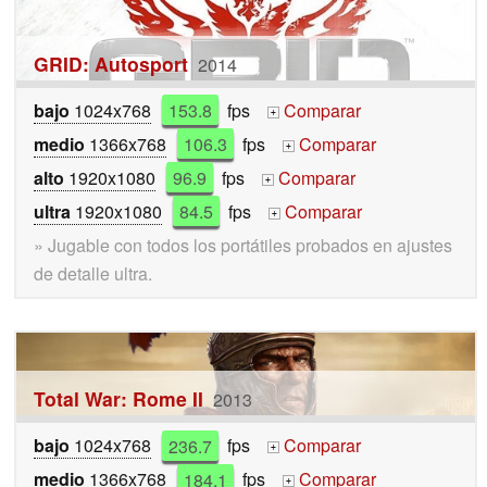
GRID: Autosport
2014
bajo
1024x768
153.8
fps
Comparar
+
medio
1366x768
106.3
fps
Comparar
+
alto
1920x1080
96.9
fps
Comparar
+
ultra
1920x1080
84.5
fps
Comparar
+
» Jugable con todos los portátiles probados en ajustes
de detalle ultra.
Total War: Rome II
2013
bajo
1024x768
236.7
fps
Comparar
+
medio
1366x768
184.1
fps
Comparar
+