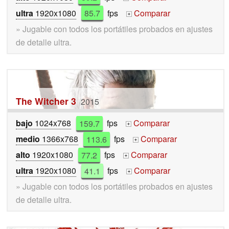
ultra
1920x1080
85.7
fps
Comparar
+
» Jugable con todos los portátiles probados en ajustes
de detalle ultra.
The Witcher 3
2015
bajo
1024x768
159.7
fps
Comparar
+
medio
1366x768
113.6
fps
Comparar
+
alto
1920x1080
77.2
fps
Comparar
+
ultra
1920x1080
41.1
fps
Comparar
+
» Jugable con todos los portátiles probados en ajustes
de detalle ultra.