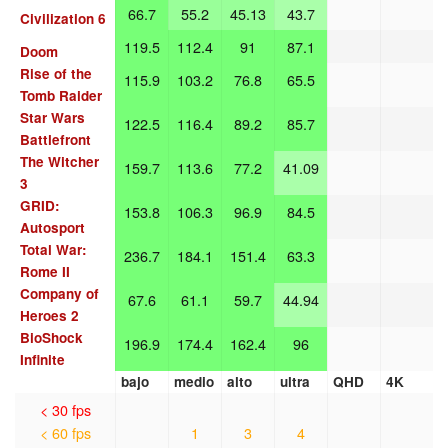
66.7
55.2
45.13
43.7
Civilization 6
119.5
112.4
91
87.1
Doom
Rise of the
115.9
103.2
76.8
65.5
Tomb Raider
Star Wars
122.5
116.4
89.2
85.7
Battlefront
The Witcher
159.7
113.6
77.2
41.09
3
GRID:
153.8
106.3
96.9
84.5
Autosport
Total War:
236.7
184.1
151.4
63.3
Rome II
Company of
67.6
61.1
59.7
44.94
Heroes 2
BioShock
196.9
174.4
162.4
96
Infinite
bajo
medio
alto
ultra
QHD
4K
< 30 fps
< 60 fps
1
3
4