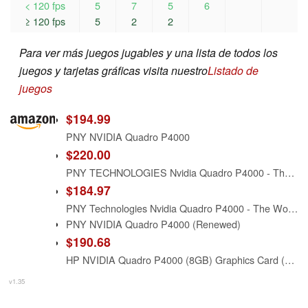
< 120 fps
5
7
5
6
≥ 120 fps
5
2
2
Para ver más juegos jugables y una lista de todos los
juegos y tarjetas gráficas visita nuestro
Listado de
juegos
$194.99
PNY NVIDIA Quadro P4000
$220.00
PNY TECHNOLOGIES Nvidia Quadro P4000 - The World'S Most Powerful Single Slot Professional Graphics Card (VCQP4000-BLK)
$184.97
PNY Technologies Nvidia Quadro P4000 - The World's Most Powerful Single Slot Professional Graphics Card (VCQP4000-BLK) (Renewed)
PNY NVIDIA Quadro P4000 (Renewed)
$190.68
HP NVIDIA Quadro P4000 (8GB) Graphics Card (1ME40AA)
v1.35