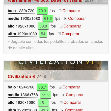
2017
bajo
1280x720
70.3
fps
Comparar
+
medio
1920x1080
61.6
fps
Comparar
+
alto
1920x1080
58.8
fps
Comparar
+
ultra
1920x1080
54
fps
Comparar
+
» Jugable con todos los portátiles probados en ajustes
de detalle ultra.
Civilization 6
2016
bajo
1024x768
66.7
fps
Comparar
+
medio
1366x768
55.2
fps
Comparar
+
alto
1920x1080
45.1
fps
Comparar
+
ultra
1920x1080
43.7
fps
Comparar
+