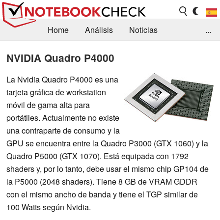
Home
Análisis
Noticias
...
FAQ/Técnica
Biblioteca
NVIDIA Quadro P4000
Orientación para la Compra
Busca
La Nvidia Quadro P4000 es una
tarjeta gráfica de workstation
Contacto
móvil de gama alta para
portátiles. Actualmente no existe
una contraparte de consumo y la
GPU se encuentra entre la Quadro P3000 (GTX 1060) y la
Quadro P5000 (GTX 1070). Está equipada con 1792
shaders y, por lo tanto, debe usar el mismo chip GP104 de
la P5000 (2048 shaders). Tiene 8 GB de VRAM GDDR
con el mismo ancho de banda y tiene el TGP similar de
100 Watts según Nvidia.