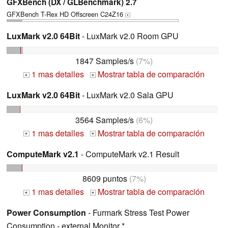
GFXBench (DX / GLBenchmark) 2.7
GFXBench T-Rex HD Offscreen C24Z16
+
LuxMark v2.0 64Bit
- LuxMark v2.0 Room GPU
1847 Samples/s
(7%)
1 mas detalles
Mostrar tabla de comparación
+
+
LuxMark v2.0 64Bit
- LuxMark v2.0 Sala GPU
3564 Samples/s
(6%)
1 mas detalles
Mostrar tabla de comparación
+
+
ComputeMark v2.1
- ComputeMark v2.1 Result
8609 puntos
(7%)
1 mas detalles
Mostrar tabla de comparación
+
+
Power Consumption
- Furmark Stress Test Power
Consumption - external Monitor *