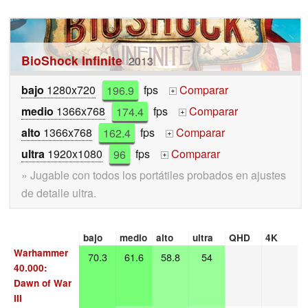
BioShock Infinite
2013
bajo
1280x720
196.9
fps
Comparar
+
medio
1366x768
174.4
fps
Comparar
+
alto
1366x768
162.4
fps
Comparar
+
ultra
1920x1080
96
fps
Comparar
+
» Jugable con todos los portátiles probados en ajustes
de detalle ultra.
bajo
medio
alto
ultra
QHD
4K
Warhammer
70.3
61.6
58.8
54
40.000:
Dawn of War
III