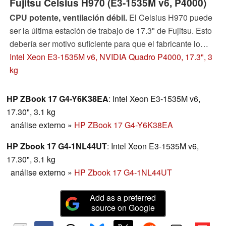
Fujitsu Celsius H970 (E3-1535M v6, P4000)
CPU potente, ventilación débil.
El Celsius H970 puede
ser la última estación de trabajo de 17.3" de Fujitsu. Esto
debería ser motivo suficiente para que el fabricante lo
diera todo. Pero por desgracia, falla en dos cosas.
Intel Xeon E3-1535M v6, NVIDIA Quadro P4000, 17.3", 3
Descubre en nuestro análisis en qué falla.
kg
HP ZBook 17 G4-Y6K38EA
: Intel Xeon E3-1535M v6,
17.30", 3.1 kg
análise externo
»
HP ZBook 17 G4-Y6K38EA
HP Zbook 17 G4-1NL44UT
: Intel Xeon E3-1535M v6,
17.30", 3.1 kg
análise externo
»
HP Zbook 17 G4-1NL44UT
Add as a preferred
source on Google