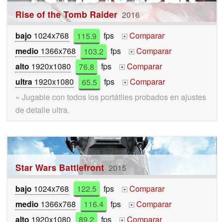
Rise of the Tomb Raider
2016
bajo
1024x768
115.9
fps
Comparar
+
medio
1366x768
103.2
fps
Comparar
+
alto
1920x1080
76.8
fps
Comparar
+
ultra
1920x1080
65.5
fps
Comparar
+
» Jugable con todos los portátiles probados en ajustes
de detalle ultra.
Star Wars Battlefront
2015
bajo
1024x768
122.5
fps
Comparar
+
medio
1366x768
116.4
fps
Comparar
+
alto
1920x1080
89.2
fps
Comparar
+