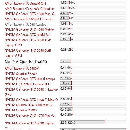
4.52 -16%
AMD Radeon RX Vega M GH
4.56 -16%
AMD Radeon HD 8970M Crossfire
4.6 -15%
NVIDIA GeForce GTX 1060 Max-Q
4.65 -14%
AMD Radeon R9 M290X Crossfire
4.96 -8%
AMD Radeon RX 580 (Laptop)
5.09 -6%
NVIDIA GeForce GTX 1060 Mobile
5.21 -4%
NVIDIA GeForce GTX 880M SLI
5.27 -2%
NVIDIA GeForce RTX 3050 4GB
Laptop GPU
5.28 -2%
NVIDIA GeForce RTX 3050 6GB
Laptop GPU
NVIDIA Quadro P4000
5.4
5.41 0%
AMD Radeon RX 5500M
5.53 2%
NVIDIA Quadro P3200
5.75 6%
NVIDIA GeForce GTX 980 (Laptop)
5.8 7%
NVIDIA RTX A2000 Laptop GPU
5.89 9%
NVIDIA GeForce RTX 3050 Ti Laptop
GPU
5.89 9%
NVIDIA GeForce GTX 1660 Ti Max-Q
6 11%
NVIDIA Quadro RTX 3000 Max-Q
6.46 20%
NVIDIA Quadro P5000
6.47 20%
NVIDIA GeForce GTX 1070 Max-Q
...
22.7 320%
NVIDIA GeForce RTX 5090 Laptop
max:
33.3 517%