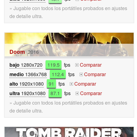
» Jugable con todos los portátiles probados en ajustes
de detalle ultra.
Doom
2016
bajo
1280x720
119.5
fps
Comparar
+
medio
1366x768
112.4
fps
Comparar
+
alto
1920x1080
91
fps
Comparar
+
ultra
1920x1080
87.1
fps
Comparar
+
» Jugable con todos los portátiles probados en ajustes
de detalle ultra.