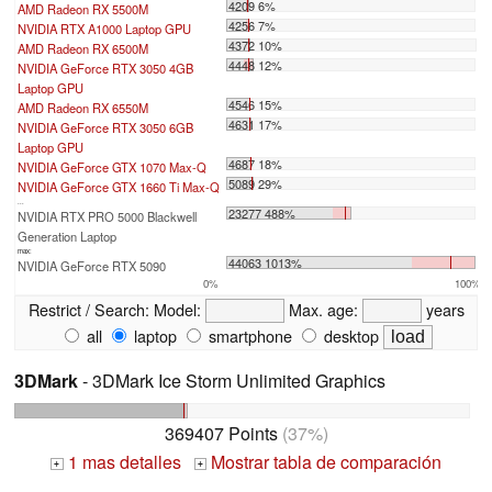
4209 6%
AMD Radeon RX 5500M
4256 7%
NVIDIA RTX A1000 Laptop GPU
4372 10%
AMD Radeon RX 6500M
4448 12%
NVIDIA GeForce RTX 3050 4GB
Laptop GPU
4546 15%
AMD Radeon RX 6550M
4631 17%
NVIDIA GeForce RTX 3050 6GB
Laptop GPU
4687 18%
NVIDIA GeForce GTX 1070 Max-Q
5089 29%
NVIDIA GeForce GTX 1660 Ti Max-Q
...
23277 488%
NVIDIA RTX PRO 5000 Blackwell
Generation Laptop
max:
44063 1013%
NVIDIA GeForce RTX 5090
0%
100%
Restrict / Search:
Model:
Max. age:
years
all
laptop
smartphone
desktop
3DMark
- 3DMark Ice Storm Unlimited Graphics
369407 Points
(37%)
1 mas detalles
Mostrar tabla de comparación
+
+