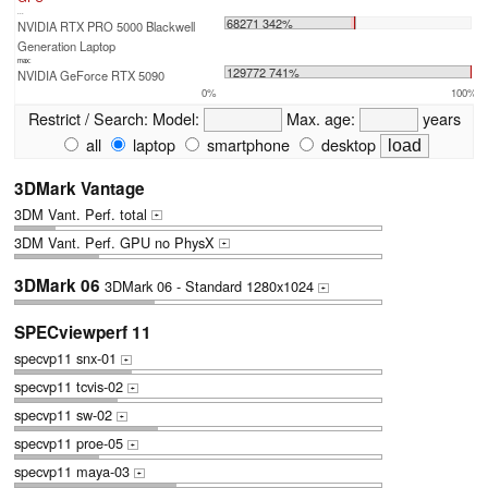
...
68271 342%
NVIDIA RTX PRO 5000 Blackwell
Generation Laptop
max:
129772 741%
NVIDIA GeForce RTX 5090
0%
100%
Restrict / Search:
Model:
Max. age:
years
all
laptop
smartphone
desktop
3DMark Vantage
3DM Vant. Perf. total
+
3DM Vant. Perf. GPU no PhysX
+
3DMark 06
3DMark 06 - Standard 1280x1024
+
SPECviewperf 11
specvp11 snx-01
+
specvp11 tcvis-02
+
specvp11 sw-02
+
specvp11 proe-05
+
specvp11 maya-03
+