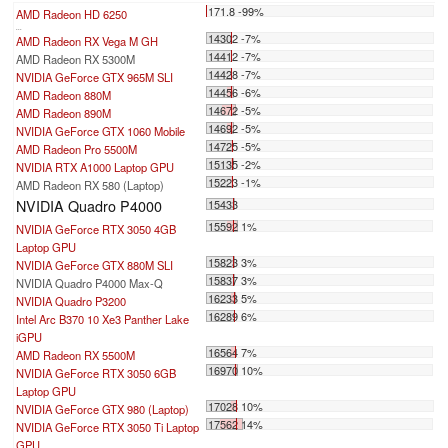
171.8 -99%
AMD Radeon HD 6250
...
14302 -7%
AMD Radeon RX Vega M GH
14412 -7%
AMD Radeon RX 5300M
14428 -7%
NVIDIA GeForce GTX 965M SLI
14456 -6%
AMD Radeon 880M
14672 -5%
AMD Radeon 890M
14692 -5%
NVIDIA GeForce GTX 1060 Mobile
14725 -5%
AMD Radeon Pro 5500M
15135 -2%
NVIDIA RTX A1000 Laptop GPU
15223 -1%
AMD Radeon RX 580 (Laptop)
NVIDIA Quadro P4000
15433
15592 1%
NVIDIA GeForce RTX 3050 4GB
Laptop GPU
15823 3%
NVIDIA GeForce GTX 880M SLI
15837 3%
NVIDIA Quadro P4000 Max-Q
16233 5%
NVIDIA Quadro P3200
16289 6%
Intel Arc B370 10 Xe3 Panther Lake
iGPU
16564 7%
AMD Radeon RX 5500M
16970 10%
NVIDIA GeForce RTX 3050 6GB
Laptop GPU
17028 10%
NVIDIA GeForce GTX 980 (Laptop)
17562 14%
NVIDIA GeForce RTX 3050 Ti Laptop
GPU