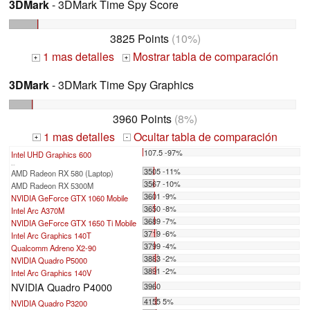
3DMark
- 3DMark Time Spy Score
3825 Points
(10%)
1 mas detalles
Mostrar tabla de comparación
+
+
3DMark
- 3DMark Time Spy Graphics
3960 Points
(8%)
1 mas detalles
Ocultar tabla de comparación
+
-
107.5 -97%
Intel UHD Graphics 600
...
3505 -11%
AMD Radeon RX 580 (Laptop)
3567 -10%
AMD Radeon RX 5300M
3601 -9%
NVIDIA GeForce GTX 1060 Mobile
3650 -8%
Intel Arc A370M
3689 -7%
NVIDIA GeForce GTX 1650 Ti Mobile
3719 -6%
Intel Arc Graphics 140T
3799 -4%
Qualcomm Adreno X2-90
3883 -2%
NVIDIA Quadro P5000
3891 -2%
Intel Arc Graphics 140V
NVIDIA Quadro P4000
3960
4155 5%
NVIDIA Quadro P3200