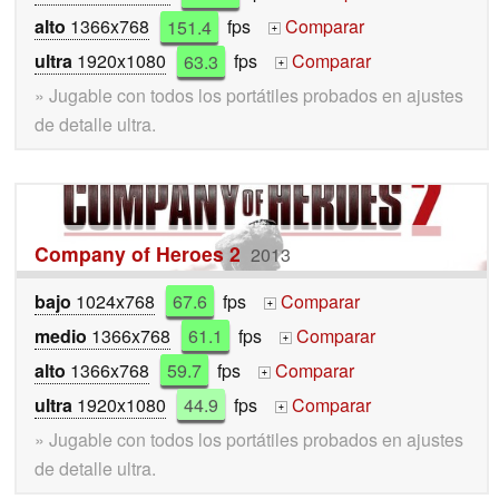
alto
1366x768
151.4
fps
Comparar
+
ultra
1920x1080
63.3
fps
Comparar
+
» Jugable con todos los portátiles probados en ajustes
de detalle ultra.
Company of Heroes 2
2013
bajo
1024x768
67.6
fps
Comparar
+
medio
1366x768
61.1
fps
Comparar
+
alto
1366x768
59.7
fps
Comparar
+
ultra
1920x1080
44.9
fps
Comparar
+
» Jugable con todos los portátiles probados en ajustes
de detalle ultra.