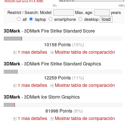
NVIDIA GeForce RTX 4090
0%
100%
Restrict / Search:
Model:
Max. age:
years
all
laptop
smartphone
desktop
3DMark
- 3DMark Fire Strike Standard Score
10158 Points
(15%)
1 mas detalles
Mostrar tabla de comparación
+
+
3DMark
- 3DMark Fire Strike Standard Graphics
12259 Points
(11%)
1 mas detalles
Mostrar tabla de comparación
+
+
3DMark
- 3DMark Ice Storm Graphics
81998 Points
(9%)
1 mas detalles
Mostrar tabla de comparación
+
+