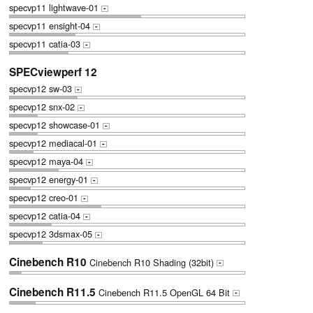
specvp11 lightwave-01
+
specvp11 ensight-04
+
specvp11 catia-03
+
SPECviewperf 12
specvp12 sw-03
+
specvp12 snx-02
+
specvp12 showcase-01
+
specvp12 mediacal-01
+
specvp12 maya-04
+
specvp12 energy-01
+
specvp12 creo-01
+
specvp12 catia-04
+
specvp12 3dsmax-05
+
Cinebench R10
Cinebench R10 Shading (32bit)
+
Cinebench R11.5
Cinebench R11.5 OpenGL 64 Bit
+