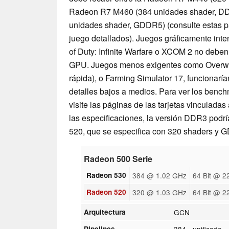
Radeon R7 M460 (384 unidades shader, D
unidades shader, GDDR5) (consulte estas 
juego detallados). Juegos gráficamente int
of Duty: Infinite Warfare o XCOM 2 no deben
GPU. Juegos menos exigentes como Overwa
rápida), o Farming Simulator 17, funcionaría
detalles bajos a medios. Para ver los bench
visite las páginas de las tarjetas vinculada
las especificaciones, la versión DDR3 podr
520, que se especifica con 320 shaders y 
Radeon 500 Serie
Radeon 530
384 @ 1.02 GHz
64 Bit @ 
Radeon 520
320 @ 1.03 GHz
64 Bit @ 
Arquitectura
GCN
Pipelines
384 - unificado