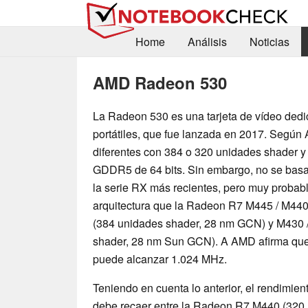
Home
Análisis
Noticias
AMD Radeon 530
La Radeon 530 es una tarjeta de vídeo dedi
portátiles, que fue lanzada en 2017. Según
diferentes con 384 o 320 unidades shader 
GDDR5 de 64 bits. Sin embargo, no se basan
la serie RX más recientes, pero muy probab
arquitectura que la Radeon R7 M445 / M440
(384 unidades shader, 28 nm GCN) y M430 
shader, 28 nm Sun GCN). A AMD afirma que
puede alcanzar 1.024 MHz.
Teniendo en cuenta lo anterior, el rendimie
debe recaer entre la Radeon R7 M440 (320