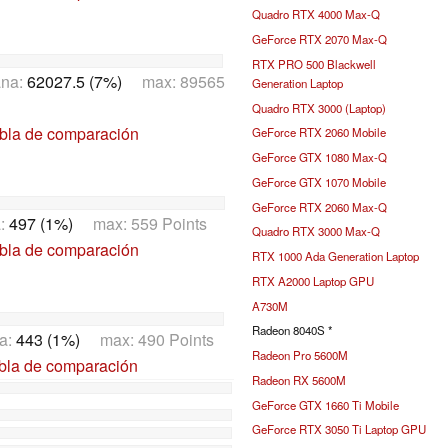
Quadro RTX 4000 Max-Q
GeForce RTX 2070 Max-Q
RTX PRO 500 Blackwell
ana:
62027.5 (7%)
max: 89565
Generation Laptop
Quadro RTX 3000 (Laptop)
abla de comparación
GeForce RTX 2060 Mobile
GeForce GTX 1080 Max-Q
GeForce GTX 1070 Mobile
GeForce RTX 2060 Max-Q
a:
497 (1%)
max: 559 Points
Quadro RTX 3000 Max-Q
abla de comparación
RTX 1000 Ada Generation Laptop
RTX A2000 Laptop GPU
A730M
Radeon 8040S *
a:
443 (1%)
max: 490 Points
Radeon Pro 5600M
abla de comparación
Radeon RX 5600M
GeForce GTX 1660 Ti Mobile
GeForce RTX 3050 Ti Laptop GPU