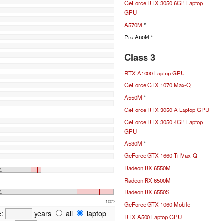
GeForce RTX 3050 6GB Laptop
GPU
A570M
*
Pro A60M *
Class 3
RTX A1000 Laptop GPU
GeForce GTX 1070 Max-Q
A550M
*
GeForce RTX 3050 A Laptop GPU
GeForce RTX 3050 4GB Laptop
GPU
A530M
*
GeForce GTX 1660 Ti Max-Q
Radeon RX 6550M
%
Radeon RX 6500M
%
Radeon RX 6550S
100%
GeForce GTX 1060 Mobile
e:
years
all
laptop
RTX A500 Laptop GPU