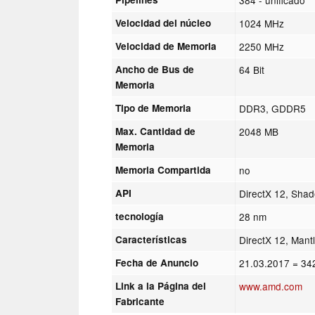
Velocidad del núcleo
1024 MHz
Velocidad de Memoria
2250 MHz
Ancho de Bus de
64 Bit
Memoria
Tipo de Memoria
DDR3, GDDR5
Max. Cantidad de
2048 MB
Memoria
Memoria Compartida
no
API
DirectX 12, Sha
tecnología
28 nm
Características
DirectX 12, Man
Fecha de Anuncio
21.03.2017
= 34
Link a la Página del
www.amd.com
Fabricante