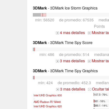
3DMark
- 3DMark Ice Storm Graphics
min: 56520 de promedio: 67535 medi
Points
4 mas detalles
Mostrar t
+
+
3DMark
- 3DMark Time Spy Score
min: 486 de promedio: 514 median
3 mas detalles
Mostrar t
+
+
3DMark
- 3DMark Time Spy Graphics
min: 424 de promedio: 452.3 median
3 mas detalles
Ocultar t
+
-
107.5 -76%
Intel UHD Graphics 600
...
381 -16%
AMD Radeon R7 M440
389.1 -14%
Intel UHD Graphics 620