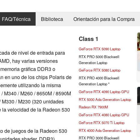
FAQ/Técnica
Biblioteca
Orientación para la Compra
Class 1
GeForce RTX 5090 Laptop
cada de nivel de entrada para
RTX PRO 5000 Blackwell
 AMD, hay varias versiones
Generation Laptop
y memoria gráfica DDR3 o
GeForce RTX 5080 Laptop
 en uno de los chips Polaris de
RTX PRO 4000 Blackwell
Generation Laptop *
lemente utilizando la misma
GeForce RTX 4090 Laptop GPU
 / M340 / M260 / 8650M / 8590M
RTX 5000 Ada Generation Laptop
/ M330 / M230 (320 unidades
Radeon RX 7900M
 la velocidad de la Radeon 530
GeForce RTX 4080 Laptop GPU
GeForce RTX 5070 Ti Laptop
nto de juegos de la Radeon 530
RTX 4000 Ada Generation Laptop
 unidades shader, DDR3),
RTX PRO 3000 Blackwell