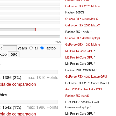
GeForce RTX 2070 Mobile
Radeon 8050S
Quadro RTX 5000 Max-Q
GeForce RTX 2080 Max-Q
Radeon RX 5700M *
Quadro RTX 4000 (Laptop)
100%
GeForce GTX 1080 Mobile
e:
years
all
laptop
M3 Pro 14-Core GPU
*
ktop
M2 Pro 16-Core GPU
*
M1 Pro 16-Core GPU *
e
Radeon PRO W6600M *
a:
1386 (2%)
max: 1810 Points
GeForce RTX 4050 Laptop GPU
GeForce RTX 2070 Super Max-Q
abla de comparación
Arc B390 Panther Lake iGPU
hics
Radeon RX 6600S
RTX PRO 1000 Blackwell
a:
1542 (1%)
max: 1990 Points
Generation Laptop *
abla de comparación
M1 Pro 14-Core GPU *