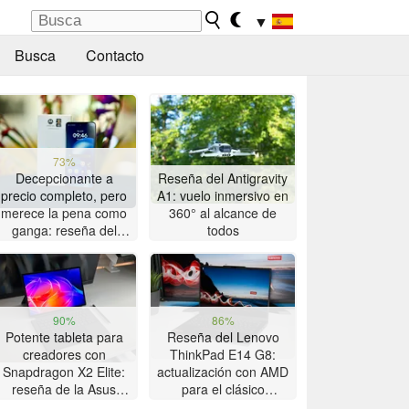
▼
Busca
Contacto
73%
Decepcionante a
Reseña del Antigravity
precio completo, pero
A1: vuelo inmersivo en
merece la pena como
360° al alcance de
ganga: reseña del
todos
smartphone Motorola
Moto G47
90%
86%
Potente tableta para
Reseña del Lenovo
creadores con
ThinkPad E14 G8:
Snapdragon X2 Elite:
actualización con AMD
reseña de la Asus
para el clásico
ProArt PZ14
ThinkPad con gran