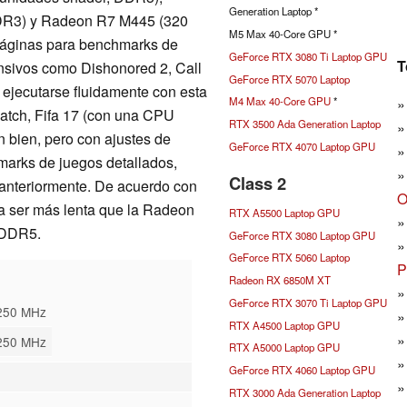
Generation Laptop *
DR3) y Radeon R7 M445 (320
M5 Max 40-Core GPU *
páginas para benchmarks de
GeForce RTX 3080 Ti Laptop GPU
T
ensivos como Dishonored 2, Call
GeForce RTX 5070 Laptop
 ejecutarse fluidamente con esta
M4 Max 40-Core GPU
*
tch, Fifa 17 (con una CPU
RTX 3500 Ada Generation Laptop
n bien, pero con ajustes de
GeForce RTX 4070 Laptop GPU
marks de juegos detallados,
Class 2
s anteriormente. De acuerdo con
O
ía ser más lenta que la Radeon
RTX A5500 Laptop GPU
GDDR5.
GeForce RTX 3080 Laptop GPU
GeForce RTX 5060 Laptop
P
Radeon RX 6850M XT
GeForce RTX 3070 Ti Laptop GPU
2250 MHz
RTX A4500 Laptop GPU
2250 MHz
RTX A5000 Laptop GPU
GeForce RTX 4060 Laptop GPU
RTX 3000 Ada Generation Laptop