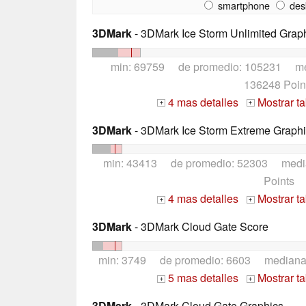
smartphone
des
3DMark
- 3DMark Ice Storm Unlimited Grap
min: 69759 de promedio: 105231 m
136248 Poin
4 mas detalles
Mostrar t
+
+
3DMark
- 3DMark Ice Storm Extreme Graph
min: 43413 de promedio: 52303 medi
Points
4 mas detalles
Mostrar t
+
+
3DMark
- 3DMark Cloud Gate Score
min: 3749 de promedio: 6603 median
5 mas detalles
Mostrar t
+
+
3DMark
- 3DMark Cloud Gate Graphics