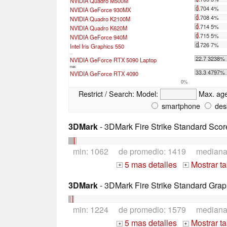
NVIDIA Quadro M500M
0.704 4%
NVIDIA GeForce 930MX
0.708 4%
NVIDIA Quadro K2100M
0.714 5%
NVIDIA Quadro K620M
0.715 5%
NVIDIA GeForce 940M
0.726 7%
Intel Iris Graphics 550
...
22.7 3238%
NVIDIA GeForce RTX 5090 Laptop
max:
33.3 4797%
NVIDIA GeForce RTX 4090
0%
Restrict / Search:
Model:
Max. ag
smartphone
des
3DMark
- 3DMark Fire Strike Standard Scor
min: 1062 de promedio: 1419 median
5 mas detalles
Mostrar t
+
+
3DMark
- 3DMark Fire Strike Standard Grap
min: 1224 de promedio: 1579 median
5 mas detalles
Mostrar t
+
+