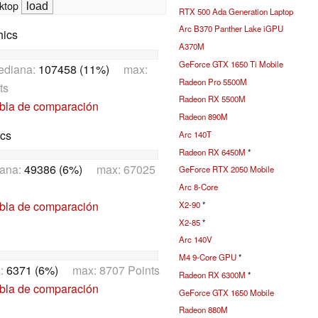
ktop
RTX 500 Ada Generation Laptop
Arc B370 Panther Lake iGPU
hics
A370M
GeForce GTX 1650 Ti Mobile
ediana:
107458 (11%)
max:
Radeon Pro 5500M
ts
Radeon RX 5500M
abla de comparación
Radeon 890M
ics
Arc 140T
Radeon RX 6450M
*
ana:
49386 (6%)
max: 67025
GeForce RTX 2050 Mobile
Arc 8-Core
abla de comparación
X2-90
*
X2-85
*
Arc 140V
M4 9-Core GPU
*
a:
6371 (6%)
max: 8707 Points
Radeon RX 6300M
*
abla de comparación
GeForce GTX 1650 Mobile
Radeon 880M