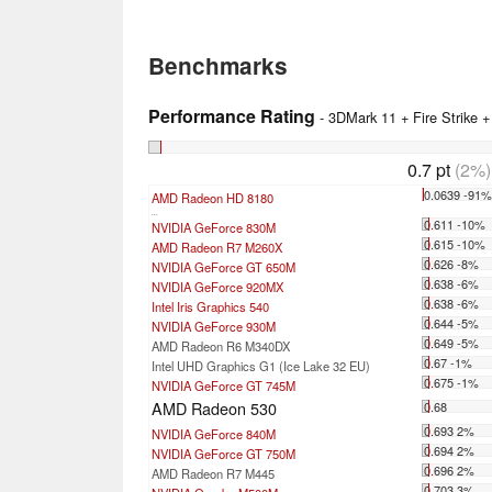
Benchmarks
Performance Rating
- 3DMark 11 + Fire Strike 
0.7 pt
(2%)
0.0639 -91
AMD Radeon HD 8180
...
0.611 -10%
NVIDIA GeForce 830M
0.615 -10%
AMD Radeon R7 M260X
0.626 -8%
NVIDIA GeForce GT 650M
0.638 -6%
NVIDIA GeForce 920MX
0.638 -6%
Intel Iris Graphics 540
0.644 -5%
NVIDIA GeForce 930M
0.649 -5%
AMD Radeon R6 M340DX
0.67 -1%
Intel UHD Graphics G1 (Ice Lake 32 EU)
0.675 -1%
NVIDIA GeForce GT 745M
AMD Radeon 530
0.68
0.693 2%
NVIDIA GeForce 840M
0.694 2%
NVIDIA GeForce GT 750M
0.696 2%
AMD Radeon R7 M445
0.703 3%