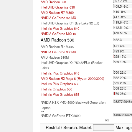
397 -12%
AMD Radeon 520
409.5 -9%
Intel UHD Graphics 630
410 -9%
AMD Radeon R7 M360
417 -8%
NVIDIA GeForce 920MX
419.6 -7%
Intel UHD Graphics G1 (Ice Lake 32 EU)
442.5 -2%
Intel Iris Plus Graphics 640
450.5 0%
NVIDIA GeForce MX110
AMD Radeon 530
452.3
471 4%
AMD Radeon R7 M445
493 9%
NVIDIA GeForce 930MX
528 17%
AMD Radeon 610M
539 19%
Intel UHD Graphics Xe 750 32EUs (Rocket
Lake)
550 22%
Intel Iris Plus Graphics 645
552 22%
AMD Radeon RX Vega 6 (Ryzen 2000/3000)
555 23%
Intel Iris Plus Graphics 650
558 23%
Intel Iris Graphics 550
570 26%
Intel Iris Plus Graphics 655
...
23277 5046
NVIDIA RTX PRO 5000 Blackwell Generation
Laptop
max:
44063 9642
NVIDIA GeForce RTX 5090
0%
Restrict / Search:
Model:
Max. ag