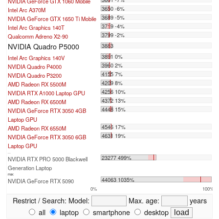
NVIDIA GeForce GTX 1060 Mobile
3650 -6%
Intel Arc A370M
3689 -5%
NVIDIA GeForce GTX 1650 Ti Mobile
3719 -4%
Intel Arc Graphics 140T
3799 -2%
Qualcomm Adreno X2-90
NVIDIA Quadro P5000
3883
3891 0%
Intel Arc Graphics 140V
3960 2%
NVIDIA Quadro P4000
4155 7%
NVIDIA Quadro P3200
4209 8%
AMD Radeon RX 5500M
4256 10%
NVIDIA RTX A1000 Laptop GPU
4372 13%
AMD Radeon RX 6500M
4448 15%
NVIDIA GeForce RTX 3050 4GB
Laptop GPU
4546 17%
AMD Radeon RX 6550M
4631 19%
NVIDIA GeForce RTX 3050 6GB
Laptop GPU
...
23277 499%
NVIDIA RTX PRO 5000 Blackwell
Generation Laptop
max:
44063 1035%
NVIDIA GeForce RTX 5090
0%
100%
Restrict / Search:
Model:
Max. age:
years
all
laptop
smartphone
desktop