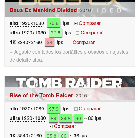
Deus Ex Mankind Divided
2016
alto
1920x1080
70.8
fps
Comparar
+
ultra
1920x1080
37.8
fps
Comparar
+
4K
3840x2160
24
fps
Comparar
+
» Jugable con todos los portátiles probados en ajustes
de detalle ultra.
Rise of the Tomb Raider
2016
alto
1920x1080
97.9
fps
Comparar
+
ultra
1920x1080
84
84.8
90
~ 86 fps
Comparar
+
4K
3840x2160
35.8
36
~ 36 fps