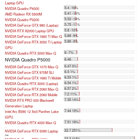
Laptop GPU
5.4 -16%
NVIDIA Quadro P4000
5.41 -16%
AMD Radeon RX 5500M
5.53 -14%
NVIDIA Quadro P3200
5.75 -11%
NVIDIA GeForce GTX 980 (Laptop)
5.8 -10%
NVIDIA RTX A2000 Laptop GPU
5.89 -9%
NVIDIA GeForce GTX 1660 Ti Max-Q
5.89 -9%
NVIDIA GeForce RTX 3050 Ti Laptop
GPU
6 -7%
NVIDIA Quadro RTX 3000 Max-Q
NVIDIA Quadro P5000
6.46
6.47 0%
NVIDIA GeForce GTX 1070 Max-Q
6.5 1%
NVIDIA GeForce GTX 970M SLI
6.53 1%
NVIDIA GeForce GTX 1660 Ti Mobile
6.54 1%
NVIDIA Quadro RTX 3000 (Laptop)
6.57 2%
NVIDIA GeForce RTX 2060 Max-Q
7.2 11%
NVIDIA GeForce RTX 2060 Mobile
7.35 14%
NVIDIA RTX PRO 500 Blackwell
Generation Laptop
7.44 15%
Intel Arc B390 12 Xe3 Panther Lake
iGPU
7.51 16%
NVIDIA Quadro RTX 4000 Max-Q
...
22.7 251%
NVIDIA GeForce RTX 5090 Laptop
max:
33.3 415%