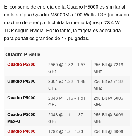
El consumo de energía de la Quadro P5000 es similar al
de la antigua Quadro M5000M a 100 Watts TGP (consumo
máximo de energía, incluida la memoria) resp. 73.4 W
TDP según Nvidia. Por lo tanto, la tarjeta es adecuada
para portátiles grandes de 17 pulgadas.
Quadro P Serie
Quadro P5200
2560 @ 1.32 - 1.57
256 Bit @ 7216
GHz
MHz
Quadro P4200
2304 @ 1.22 - 1.48
256 Bit @ 7132
GHz
MHz
Quadro P5000
2048 @ 1.16 - 1.51
256 Bit @ 6006
GHz
MHz
Quadro P5000
2048 @ 1.1 - 1.37
256 Bit @ 6006
Max-Q
GHz
MHz
Quadro P4000
1792 @ 1.2 - 1.23
256 Bit @ 6006