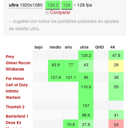
ultra
1920x1080
126.2
129
~ 128 fps
Comparar
+
» Jugable con todos los portátiles probados en ajustes
de detalle ultra.
bajo
medio
alto
ultra
QHD
4K
125.2
47.8
Prey
Ghost Recon
83.9
77
43
28
Wildlands
127.9
121.1
95
38
For Honor
Call of Duty
110.6
55
Infinite
Warfare
107
Titanfall 2
98.6
41
Battlefield 1
Deus Ex
70.8
37.8
24