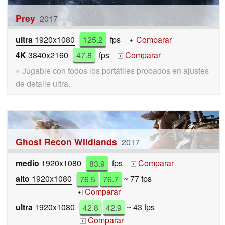
Prey
2017
ultra
1920x1080
125.2
fps
Comparar
+
4K
3840x2160
47.8
fps
Comparar
+
» Jugable con todos los portátiles probados en ajustes
de detalle ultra.
Ghost Recon Wildlands
2017
medio
1920x1080
83.9
fps
Comparar
+
alto
1920x1080
76.5
76.7
~ 77 fps
Comparar
+
ultra
1920x1080
42.8
42.9
~ 43 fps
Comparar
+