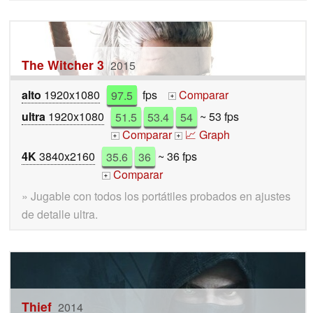
The Witcher 3
2015
alto
1920x1080
97.5
fps
Comparar
+
ultra
1920x1080
51.5
53.4
54
~ 53 fps
Comparar
📈 Graph
+
+
4K
3840x2160
35.6
36
~ 36 fps
Comparar
+
» Jugable con todos los portátiles probados en ajustes
de detalle ultra.
Thief
2014