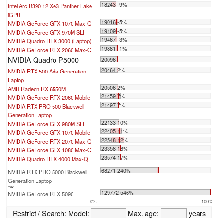
18243 -9%
Intel Arc B390 12 Xe3 Panther Lake
iGPU
19016 -5%
NVIDIA GeForce GTX 1070 Max-Q
19109 -5%
NVIDIA GeForce GTX 970M SLI
19467 -3%
NVIDIA Quadro RTX 3000 (Laptop)
19881 -1%
NVIDIA GeForce RTX 2060 Max-Q
NVIDIA Quadro P5000
20096
20464 2%
NVIDIA RTX 500 Ada Generation
Laptop
20506 2%
AMD Radeon RX 6550M
21459 7%
NVIDIA GeForce RTX 2060 Mobile
21497 7%
NVIDIA RTX PRO 500 Blackwell
Generation Laptop
22133 10%
NVIDIA GeForce GTX 980M SLI
22405 11%
NVIDIA GeForce GTX 1070 Mobile
22548 12%
NVIDIA GeForce RTX 2070 Max-Q
23358 16%
NVIDIA GeForce GTX 1080 Max-Q
23574 17%
NVIDIA Quadro RTX 4000 Max-Q
...
68271 240%
NVIDIA RTX PRO 5000 Blackwell
Generation Laptop
max:
129772 546%
NVIDIA GeForce RTX 5090
0%
100%
Restrict / Search:
Model:
Max. age:
years