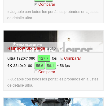
Comparar
+
» Jugable con todos los portátiles probados en ajustes
de detalle ultra.
Rainbow Six Siege
2015
ultra
1920x1080
127.7
fps
Comparar
+
4K
3840x2160
55.6
56.1
~ 56 fps
Comparar
+
» Jugable con todos los portátiles probados en ajustes
de detalle ultra.