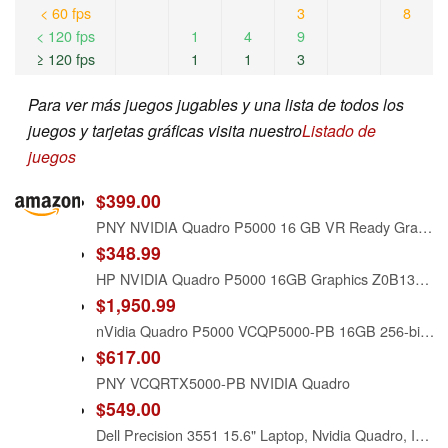
< 60 fps
3
8
< 120 fps
1
4
9
≥ 120 fps
1
1
3
Para ver más juegos jugables y una lista de todos los
juegos y tarjetas gráficas visita nuestro
Listado de
juegos
$399.00
PNY NVIDIA Quadro P5000 16 GB VR Ready Graphics Card - Black
$348.99
HP NVIDIA Quadro P5000 16GB Graphics Z0B13AA
$1,950.99
nVidia Quadro P5000 VCQP5000-PB 16GB 256-bit GDDR5x PCI Express 3.0 X16 Retail Box
$617.00
PNY VCQRTX5000-PB NVIDIA Quadro
$549.00
Dell Precision 3551 15.6" Laptop, Nvidia Quadro, Intel Core i7, 32GB RAM, 512GB SSD, Win11 Pro. (Renewed)