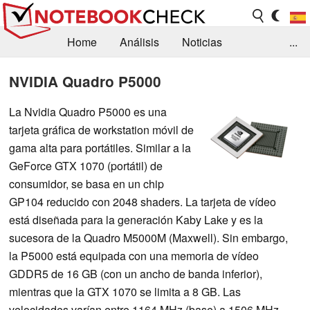
Home
Análisis
Noticias
...
FAQ/Técnica
Biblioteca
NVIDIA Quadro P5000
Orientación para la Compra
Busca
La Nvidia Quadro P5000 es una
tarjeta gráfica de workstation móvil de
Contacto
gama alta para portátiles. Similar a la
GeForce GTX 1070 (portátil) de
consumidor, se basa en un chip
GP104 reducido con 2048 shaders. La tarjeta de vídeo
está diseñada para la generación Kaby Lake y es la
sucesora de la Quadro M5000M (Maxwell). Sin embargo,
la P5000 está equipada con una memoria de vídeo
GDDR5 de 16 GB (con un ancho de banda inferior),
mientras que la GTX 1070 se limita a 8 GB. Las
velocidades varían entre 1164 MHz (base) a 1506 MHz