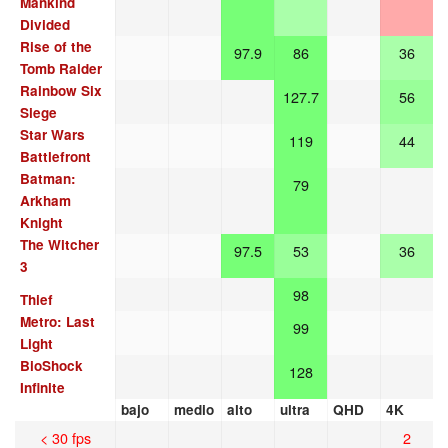
Mankind
Divided
Rise of the
97.9
86
36
Tomb Raider
Rainbow Six
127.7
56
Siege
Star Wars
119
44
Battlefront
Batman:
79
Arkham
Knight
The Witcher
97.5
53
36
3
98
Thief
Metro: Last
99
Light
BioShock
128
Infinite
bajo
medio
alto
ultra
QHD
4K
< 30 fps
2