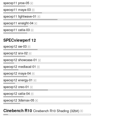
specvp11 proe-05
+
specvp11 maya-03
+
specvp11 lightwave-01
+
specvp11 ensight-04
+
specvp11 catia-03
+
SPECviewperf 12
specvp12 sw-03
+
specvp12 snx-02
+
specvp12 showcase-01
+
specvp12 mediacal-01
+
specvp12 maya-04
+
specvp12 energy-01
+
specvp12 creo-01
+
specvp12 catia-04
+
specvp12 3dsmax-05
+
Cinebench R10
Cinebench R10 Shading (32bit)
+