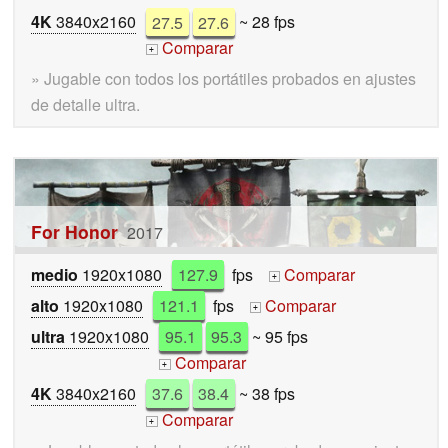
4K
3840x2160
27.5
27.6
~ 28 fps
Comparar
+
» Jugable con todos los portátiles probados en ajustes
de detalle ultra.
For Honor
2017
medio
1920x1080
127.9
fps
Comparar
+
alto
1920x1080
121.1
fps
Comparar
+
ultra
1920x1080
95.1
95.3
~ 95 fps
Comparar
+
4K
3840x2160
37.6
38.4
~ 38 fps
Comparar
+