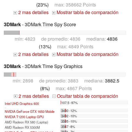
(23%)
max: 358662 Points
2 mas detalles
Mostrar tabla de comparación
+
+
3DMark
- 3DMark Time Spy Score
min: 4823 de promedio: 4836 mediana:
4836
(13%)
max: 4849 Points
2 mas detalles
Mostrar tabla de comparación
+
+
3DMark
- 3DMark Time Spy Graphics
min: 2898 de promedio: 3883 mediana:
3882.5
(8%)
max: 4867 Points
2 mas detalles
Ocultar tabla de comparación
+
-
107.5 -97%
Intel UHD Graphics 600
...
3430 -12%
NVIDIA GeForce GTX 1650 Mobile
3492 -10%
NVIDIA T1200 Laptop GPU
3505 -10%
AMD Radeon RX 580 (Laptop)
3567 -8%
AMD Radeon RX 5300M
3601 -7%