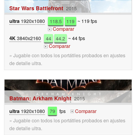
Star Wars Battlefront
2015
ultra
1920x1080
118.5
119
~ 119 fps
Comparar
+
4K
3840x2160
44
44.2
~ 44 fps
Comparar
+
» Jugable con todos los portátiles probados en ajustes
de detalle ultra.
Batman: Arkham Knight
2015
ultra
1920x1080
79
fps
Comparar
+
» Jugable con todos los portátiles probados en ajustes
de detalle ultra.