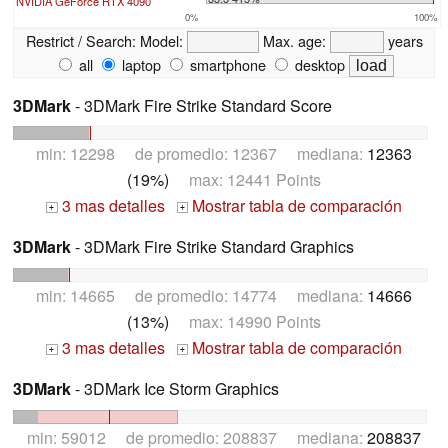
NVIDIA GeForce RTX 4090
0%
100%
Restrict / Search:
Model:
Max. age:
years
all
laptop
smartphone
desktop
3DMark
- 3DMark Fire Strike Standard Score
min: 12298 de promedio: 12367 mediana:
12363
(19%)
max: 12441 Points
3 mas detalles
Mostrar tabla de comparación
+
+
3DMark
- 3DMark Fire Strike Standard Graphics
min: 14665 de promedio: 14774 mediana:
14666
(13%)
max: 14990 Points
3 mas detalles
Mostrar tabla de comparación
+
+
3DMark
- 3DMark Ice Storm Graphics
min: 59012 de promedio: 208837 mediana:
208837