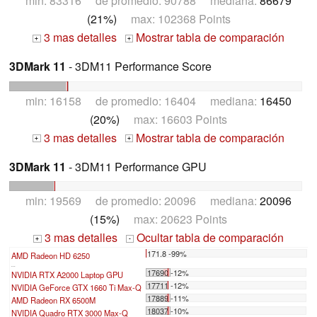
min: 83316 de promedio: 90788 mediana:
86679
(21%)
max: 102368 Points
3 mas detalles
Mostrar tabla de comparación
+
+
3DMark 11
- 3DM11 Performance Score
min: 16158 de promedio: 16404 mediana:
16450
(20%)
max: 16603 Points
3 mas detalles
Mostrar tabla de comparación
+
+
3DMark 11
- 3DM11 Performance GPU
min: 19569 de promedio: 20096 mediana:
20096
(15%)
max: 20623 Points
3 mas detalles
Ocultar tabla de comparación
+
-
171.8 -99%
AMD Radeon HD 6250
...
17690 -12%
NVIDIA RTX A2000 Laptop GPU
17711 -12%
NVIDIA GeForce GTX 1660 Ti Max-Q
17889 -11%
AMD Radeon RX 6500M
18037 -10%
NVIDIA Quadro RTX 3000 Max-Q