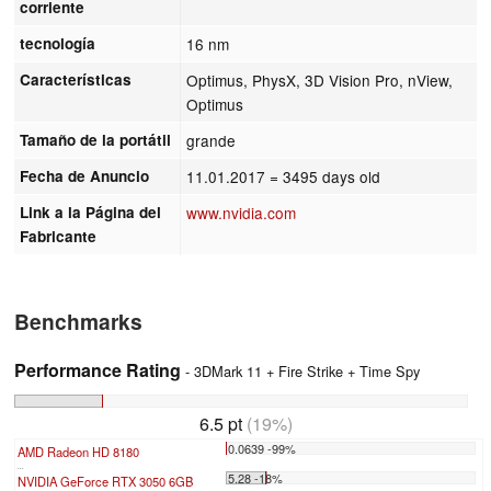
corriente
tecnología
16 nm
Características
Optimus, PhysX, 3D Vision Pro, nView,
Optimus
Tamaño de la portátil
grande
Fecha de Anuncio
11.01.2017
= 3495 days old
Link a la Página del
www.nvidia.com
Fabricante
Benchmarks
Performance Rating
- 3DMark 11 + Fire Strike + Time Spy
6.5 pt
(19%)
0.0639 -99%
AMD Radeon HD 8180
...
5.28 -18%
NVIDIA GeForce RTX 3050 6GB