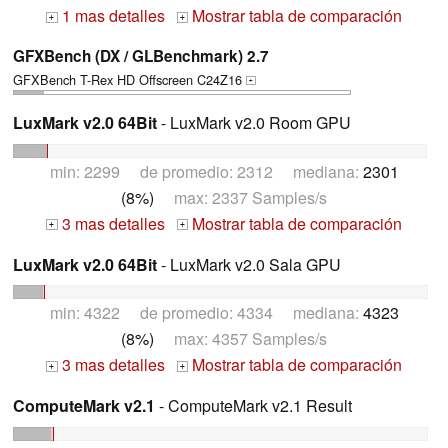
1 mas detalles
Mostrar tabla de comparación
+
+
GFXBench (DX / GLBenchmark) 2.7
GFXBench T-Rex HD Offscreen C24Z16
+
LuxMark v2.0 64Bit
- LuxMark v2.0 Room GPU
min: 2299 de promedio: 2312 mediana:
2301
(8%)
max: 2337 Samples/s
3 mas detalles
Mostrar tabla de comparación
+
+
LuxMark v2.0 64Bit
- LuxMark v2.0 Sala GPU
min: 4322 de promedio: 4334 mediana:
4323
(8%)
max: 4357 Samples/s
3 mas detalles
Mostrar tabla de comparación
+
+
ComputeMark v2.1
- ComputeMark v2.1 Result