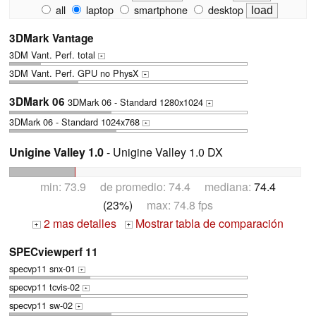
all
laptop
smartphone
desktop
3DMark Vantage
3DM Vant. Perf. total
+
3DM Vant. Perf. GPU no PhysX
+
3DMark 06
3DMark 06 - Standard 1280x1024
+
3DMark 06 - Standard 1024x768
+
Unigine Valley 1.0
- Unigine Valley 1.0 DX
min: 73.9 de promedio: 74.4 mediana:
74.4
(23%)
max: 74.8 fps
2 mas detalles
Mostrar tabla de comparación
+
+
SPECviewperf 11
specvp11 snx-01
+
specvp11 tcvis-02
+
specvp11 sw-02
+