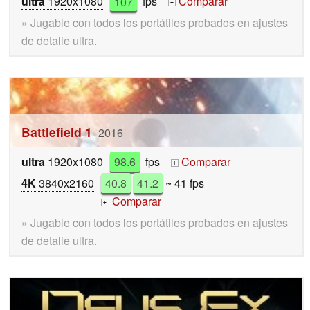
ultra
1920x1080
107
fps
Comparar
+
» Jugable con todos los portátiles probados en ajustes
de detalle ultra.
Battlefield 1
2016
ultra
1920x1080
98.6
fps
Comparar
+
4K
3840x2160
40.8
41.2
~ 41 fps
Comparar
+
» Jugable con todos los portátiles probados en ajustes
de detalle ultra.