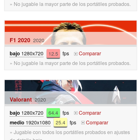
» No jugable la mayor parte de los portátiles probados.
F1 2020
2020
bajo
1280x720
12.5
fps
Comparar
+
» No jugable la mayor parte de los portátiles probados.
Valorant
2020
bajo
1280x720
64.4
fps
Comparar
+
medio
1920x1080
25.4
fps
Comparar
+
» Jugable con todos los portátiles probados en ajustes