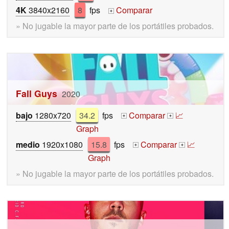
4K
3840x2160
8
fps
Comparar
+
» No jugable la mayor parte de los portátiles probados.
Fall Guys
2020
bajo
1280x720
34.2
fps
Comparar
📈
+
+
Graph
medio
1920x1080
15.8
fps
Comparar
📈
+
+
Graph
» No jugable la mayor parte de los portátiles probados.