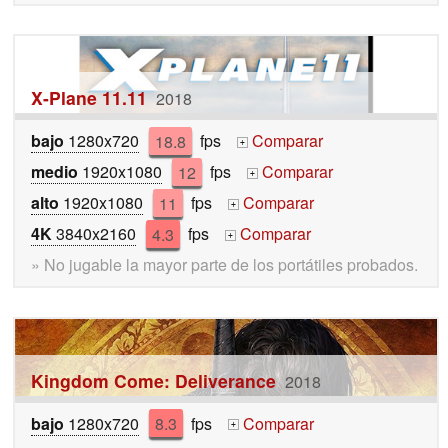
X-Plane 11.11
2018
bajo
1280x720
18.8
fps
Comparar
+
medio
1920x1080
12
fps
Comparar
+
alto
1920x1080
11
fps
Comparar
+
4K
3840x2160
4.3
fps
Comparar
+
» No jugable la mayor parte de los portátiles probados.
Kingdom Come: Deliverance
2018
bajo
1280x720
8.3
fps
Comparar
+