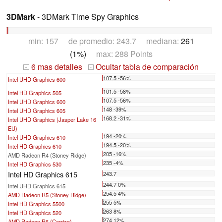
3DMark
- 3DMark Time Spy Graphics
min: 157 de promedio: 243.7 mediana:
261
(1%)
max: 288 Points
6 mas detalles
Ocultar tabla de comparación
+
-
107.5 -56%
Intel UHD Graphics 600
...
101.5 -58%
Intel HD Graphics 505
107.5 -56%
Intel UHD Graphics 600
148 -39%
Intel UHD Graphics 605
168.2 -31%
Intel UHD Graphics (Jasper Lake 16
EU)
194 -20%
Intel UHD Graphics 610
194.5 -20%
Intel HD Graphics 610
205 -16%
AMD Radeon R4 (Stoney Ridge)
235 -4%
Intel HD Graphics 530
Intel HD Graphics 615
243.7
244.7 0%
Intel UHD Graphics 615
254.5 4%
AMD Radeon R5 (Stoney Ridge)
255 5%
Intel HD Graphics 5500
263 8%
Intel HD Graphics 520
274 12%
AMD Radeon R6 (Carrizo)