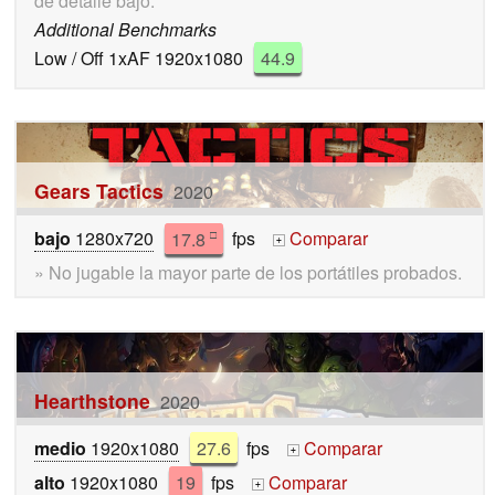
de detalle bajo.
Additional Benchmarks
Low / Off 1xAF 1920x1080
44.9
Gears Tactics
2020
bajo
1280x720
17.8
fps
Comparar
□
+
» No jugable la mayor parte de los portátiles probados.
Hearthstone
2020
medio
1920x1080
27.6
fps
Comparar
+
alto
1920x1080
19
fps
Comparar
+