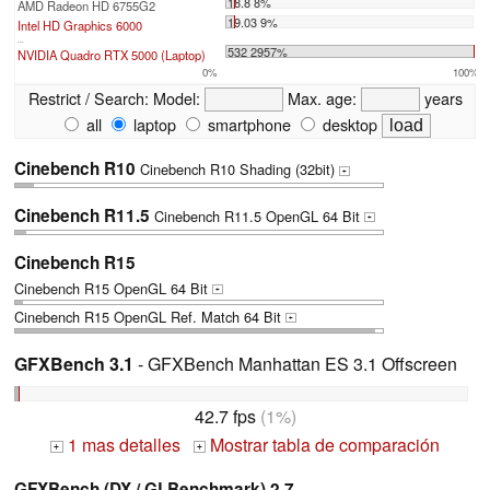
18.8 8%
AMD Radeon HD 6755G2
19.03 9%
Intel HD Graphics 6000
...
532 2957%
NVIDIA Quadro RTX 5000 (Laptop)
0%
100%
Restrict / Search:
Model:
Max. age:
years
all
laptop
smartphone
desktop
Cinebench R10
Cinebench R10 Shading (32bit)
+
Cinebench R11.5
Cinebench R11.5 OpenGL 64 Bit
+
Cinebench R15
Cinebench R15 OpenGL 64 Bit
+
Cinebench R15 OpenGL Ref. Match 64 Bit
+
GFXBench 3.1
- GFXBench Manhattan ES 3.1 Offscreen
42.7 fps
(1%)
1 mas detalles
Mostrar tabla de comparación
+
+
GFXBench (DX / GLBenchmark) 2.7