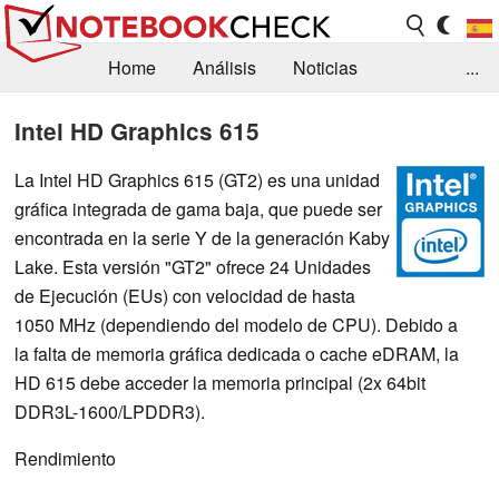
Home
Análisis
Noticias
...
FAQ/Técnica
Biblioteca
Intel HD Graphics 615
Orientación para la Compra
Busca
La Intel HD Graphics 615 (GT2) es una unidad
gráfica integrada de gama baja, que puede ser
Contacto
encontrada en la serie Y de la generación Kaby
Lake. Esta versión "GT2" ofrece 24 Unidades
de Ejecución (EUs) con velocidad de hasta
1050 MHz (dependiendo del modelo de CPU). Debido a
la falta de memoria gráfica dedicada o cache eDRAM, la
HD 615 debe acceder la memoria principal (2x 64bit
DDR3L-1600/LPDDR3).
Rendimiento