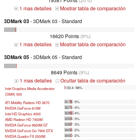
19381 Points
(20%)
1 mas detalles
Mostrar tabla de comparación
+
+
3DMark 03
- 3DMark 03 - Standard
16620 Points
(9%)
1 mas detalles
Mostrar tabla de comparación
+
+
3DMark 05
- 3DMark 05 - Standard
8649 Points
(9%)
1 mas detalles
Ocultar tabla de comparación
+
-
133.4 -98%
Intel Graphics Media Accelerator
(GMA) 500
...
8176 -5%
ATI Mobility Radeon HD 3670
8276 -4%
NVIDIA GeForce 610M
8296 -4%
Intel HD Graphics 4000
8358 -3%
AMD Radeon HD 7450M
8387 -3%
NVIDIA GeForce 9650M GT
8436 -2%
NVIDIA GeForce Go 7900 GTX
8450 -2%
NVIDIA Quadro FX 2500M