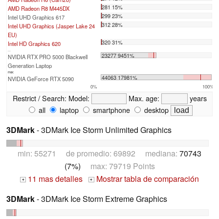
281 15%
AMD Radeon R8 M445DX
299 23%
Intel UHD Graphics 617
312 28%
Intel UHD Graphics (Jasper Lake 24
EU)
320 31%
Intel HD Graphics 620
...
23277 9451%
NVIDIA RTX PRO 5000 Blackwell
Generation Laptop
max:
44063 17981%
NVIDIA GeForce RTX 5090
0%
100%
Restrict / Search:
Model:
Max. age:
years
all
laptop
smartphone
desktop
3DMark
- 3DMark Ice Storm Unlimited Graphics
min: 55271 de promedio: 69892 mediana:
70743
(7%)
max: 79719 Points
11 mas detalles
Mostrar tabla de comparación
+
+
3DMark
- 3DMark Ice Storm Extreme Graphics