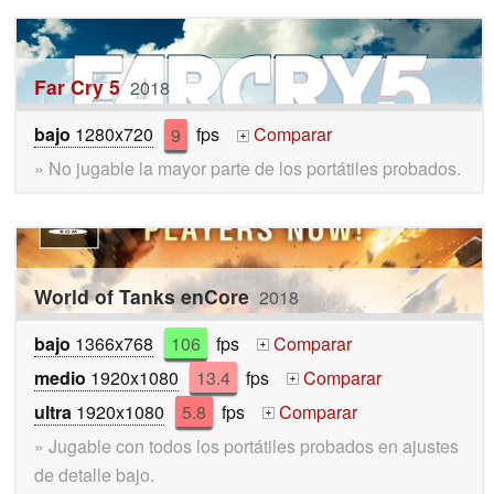
Far Cry 5
2018
bajo
1280x720
9
fps
Comparar
+
» No jugable la mayor parte de los portátiles probados.
World of Tanks enCore
2018
bajo
1366x768
106
fps
Comparar
+
medio
1920x1080
13.4
fps
Comparar
+
ultra
1920x1080
5.8
fps
Comparar
+
» Jugable con todos los portátiles probados en ajustes
de detalle bajo.