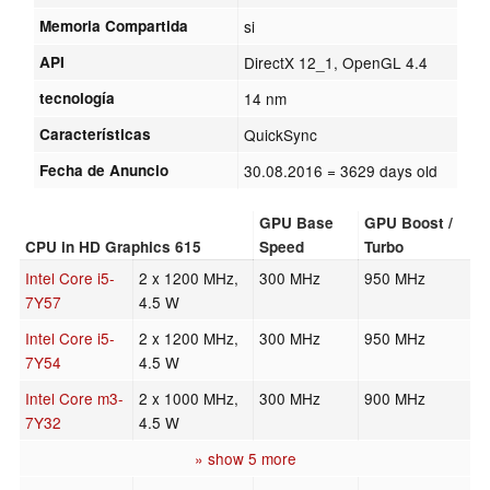
Memoria Compartida
si
API
DirectX 12_1, OpenGL 4.4
tecnología
14 nm
Características
QuickSync
Fecha de Anuncio
30.08.2016
= 3629 days old
GPU Base
GPU Boost /
CPU in HD Graphics 615
Speed
Turbo
Intel Core i5-
2 x 1200 MHz,
300 MHz
950 MHz
7Y57
4.5 W
Intel Core i5-
2 x 1200 MHz,
300 MHz
950 MHz
7Y54
4.5 W
Intel Core m3-
2 x 1000 MHz,
300 MHz
900 MHz
7Y32
4.5 W
» show 5 more