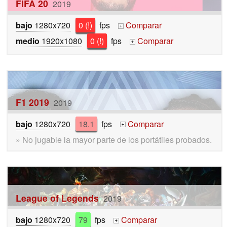
FIFA 20
2019
bajo
1280x720
0 (!)
fps
Comparar
+
medio
1920x1080
0 (!)
fps
Comparar
+
F1 2019
2019
bajo
1280x720
18.1
fps
Comparar
+
» No jugable la mayor parte de los portátiles probados.
League of Legends
2019
bajo
1280x720
79
fps
Comparar
+