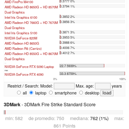
0.3777 0%
AMD FirePro M4100
0.3794 1%
AMD Radeon HD 8650G + HD 8570M
Dual Graphics
0.3852 2%
Intel Iris Graphics 6100
0.3856 3%
AMD Radeon HD 7660G + HD 7670M
Dual Graphics
0.3871 3%
Intel Iris Graphics 5100
0.3953 5%
NVIDIA GeForce 820M
0.3988 6%
AMD Radeon HD 8650G
0.4006 7%
AMD Radeon R6 (Carrizo)
0.4012 7%
AMD Radeon HD 8550G + HD 8670M
Dual Graphics
...
22.7 5939%
NVIDIA GeForce RTX 5090 Laptop
max:
33.3 8759%
NVIDIA GeForce RTX 4090
0%
100%
Restrict / Search:
Model:
Max. age:
years
all
laptop
smartphone
desktop
3DMark
- 3DMark Fire Strike Standard Score
min: 582 de promedio: 750 mediana:
762 (1%)
max:
861 Points