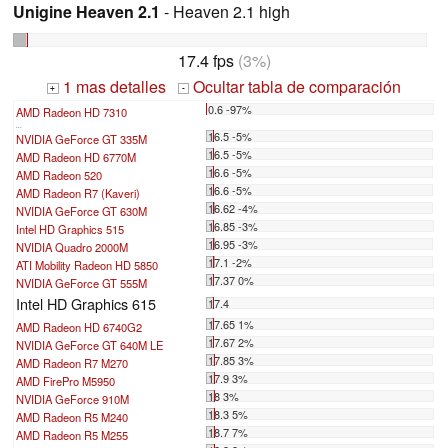
Unigine Heaven 2.1
- Heaven 2.1 high
17.4 fps
(3%)
1 mas detalles
Ocultar tabla de comparación
+
-
0.6 -97%
AMD Radeon HD 7310
...
16.5 -5%
NVIDIA GeForce GT 335M
16.5 -5%
AMD Radeon HD 6770M
16.6 -5%
AMD Radeon 520
16.6 -5%
AMD Radeon R7 (Kaveri)
16.62 -4%
NVIDIA GeForce GT 630M
16.85 -3%
Intel HD Graphics 515
16.95 -3%
NVIDIA Quadro 2000M
17.1 -2%
ATI Mobility Radeon HD 5850
17.37 0%
NVIDIA GeForce GT 555M
Intel HD Graphics 615
17.4
17.65 1%
AMD Radeon HD 6740G2
17.67 2%
NVIDIA GeForce GT 640M LE
17.85 3%
AMD Radeon R7 M270
17.9 3%
AMD FirePro M5950
18 3%
NVIDIA GeForce 910M
18.3 5%
AMD Radeon R5 M240
18.7 7%
AMD Radeon R5 M255