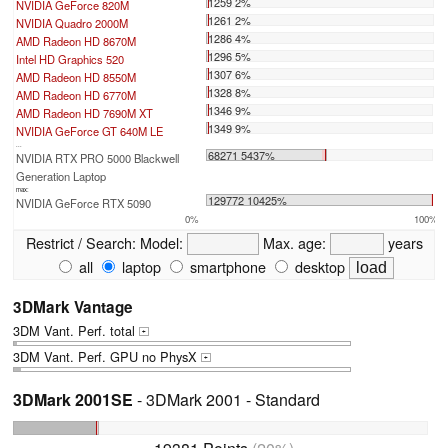
1259 2%
NVIDIA GeForce 820M
1261 2%
NVIDIA Quadro 2000M
1286 4%
AMD Radeon HD 8670M
1296 5%
Intel HD Graphics 520
1307 6%
AMD Radeon HD 8550M
1328 8%
AMD Radeon HD 6770M
1346 9%
AMD Radeon HD 7690M XT
1349 9%
NVIDIA GeForce GT 640M LE
...
68271 5437%
NVIDIA RTX PRO 5000 Blackwell
Generation Laptop
max:
129772 10425%
NVIDIA GeForce RTX 5090
0%
100%
Restrict / Search:
Model:
Max. age:
years
all
laptop
smartphone
desktop
3DMark Vantage
3DM Vant. Perf. total
+
3DM Vant. Perf. GPU no PhysX
+
3DMark 2001SE
- 3DMark 2001 - Standard