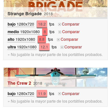
Strange Brigade
2018
bajo
1280x720
18.2
fps
Comparar
+
medio
1920x1080
8
fps
Comparar
+
alto
1920x1080
8.8
fps
Comparar
+
ultra
1920x1080
12.1
fps
Comparar
+
» No jugable la mayor parte de los portátiles probados.
The Crew 2
2018
bajo
1280x720
11.9
fps
Comparar
+
» No jugable la mayor parte de los portátiles probados.