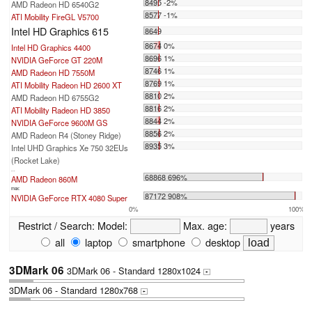
8495 -2%
AMD Radeon HD 6540G2
8577 -1%
ATI Mobility FireGL V5700
Intel HD Graphics 615
8649
8674 0%
Intel HD Graphics 4400
8696 1%
NVIDIA GeForce GT 220M
8746 1%
AMD Radeon HD 7550M
8769 1%
ATI Mobility Radeon HD 2600 XT
8810 2%
AMD Radeon HD 6755G2
8816 2%
ATI Mobility Radeon HD 3850
8844 2%
NVIDIA GeForce 9600M GS
8856 2%
AMD Radeon R4 (Stoney Ridge)
8935 3%
Intel UHD Graphics Xe 750 32EUs
(Rocket Lake)
...
68868 696%
AMD Radeon 860M
max:
87172 908%
NVIDIA GeForce RTX 4080 Super
0%
100%
Restrict / Search:
Model:
Max. age:
years
all
laptop
smartphone
desktop
3DMark 06
3DMark 06 - Standard 1280x1024
+
3DMark 06 - Standard 1280x768
+