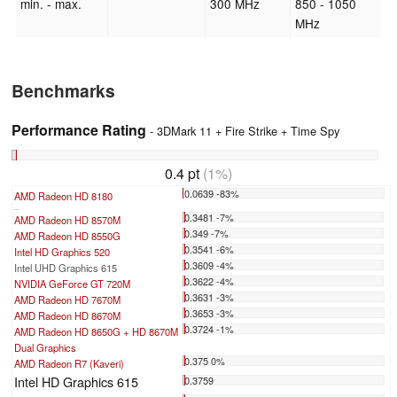
min. - max.
300 MHz
850 - 1050
MHz
Benchmarks
Performance Rating
- 3DMark 11 + Fire Strike + Time Spy
0.4 pt
(1%)
0.0639 -83%
AMD Radeon HD 8180
...
0.3481 -7%
AMD Radeon HD 8570M
0.349 -7%
AMD Radeon HD 8550G
0.3541 -6%
Intel HD Graphics 520
0.3609 -4%
Intel UHD Graphics 615
0.3622 -4%
NVIDIA GeForce GT 720M
0.3631 -3%
AMD Radeon HD 7670M
0.3653 -3%
AMD Radeon HD 8670M
0.3724 -1%
AMD Radeon HD 8650G + HD 8670M
Dual Graphics
0.375 0%
AMD Radeon R7 (Kaveri)
Intel HD Graphics 615
0.3759