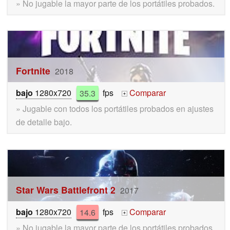
» No jugable la mayor parte de los portátiles probados.
Fortnite
2018
bajo
1280x720
35.3
fps
Comparar
+
» Jugable con todos los portátiles probados en ajustes
de detalle bajo.
Star Wars Battlefront 2
2017
bajo
1280x720
14.6
fps
Comparar
+
» No jugable la mayor parte de los portátiles probados.