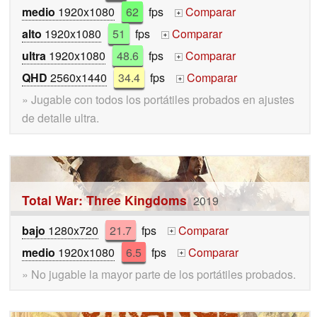
medio
1920x1080
62
fps
Comparar
+
alto
1920x1080
51
fps
Comparar
+
ultra
1920x1080
48.6
fps
Comparar
+
QHD
2560x1440
34.4
fps
Comparar
+
» Jugable con todos los portátiles probados en ajustes
de detalle ultra.
Total War: Three Kingdoms
2019
bajo
1280x720
21.7
fps
Comparar
+
medio
1920x1080
6.5
fps
Comparar
+
» No jugable la mayor parte de los portátiles probados.