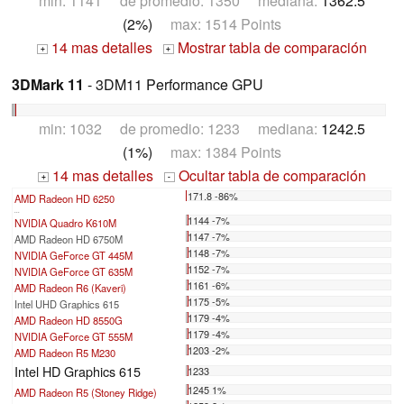
min: 1141 de promedio: 1350 mediana:
1362.5
(2%)
max: 1514 Points
14 mas detalles
Mostrar tabla de comparación
+
+
3DMark 11
- 3DM11 Performance GPU
min: 1032 de promedio: 1233 mediana:
1242.5
(1%)
max: 1384 Points
14 mas detalles
Ocultar tabla de comparación
+
-
171.8 -86%
AMD Radeon HD 6250
...
1144 -7%
NVIDIA Quadro K610M
1147 -7%
AMD Radeon HD 6750M
1148 -7%
NVIDIA GeForce GT 445M
1152 -7%
NVIDIA GeForce GT 635M
1161 -6%
AMD Radeon R6 (Kaveri)
1175 -5%
Intel UHD Graphics 615
1179 -4%
AMD Radeon HD 8550G
1179 -4%
NVIDIA GeForce GT 555M
1203 -2%
AMD Radeon R5 M230
Intel HD Graphics 615
1233
1245 1%
AMD Radeon R5 (Stoney Ridge)