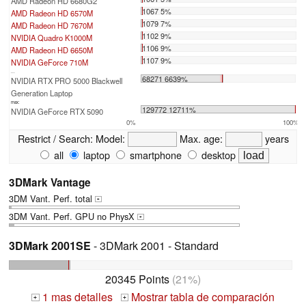
AMD Radeon HD 6680G2
1067 5%
AMD Radeon HD 6570M
1079 7%
AMD Radeon HD 7670M
1102 9%
NVIDIA Quadro K1000M
1106 9%
AMD Radeon HD 6650M
1107 9%
NVIDIA GeForce 710M
...
68271 6639%
NVIDIA RTX PRO 5000 Blackwell
Generation Laptop
max:
129772 12711%
NVIDIA GeForce RTX 5090
0%
100%
Restrict / Search:
Model:
Max. age:
years
all
laptop
smartphone
desktop
3DMark Vantage
3DM Vant. Perf. total
+
3DM Vant. Perf. GPU no PhysX
+
3DMark 2001SE
- 3DMark 2001 - Standard
20345 Points
(21%)
1 mas detalles
Mostrar tabla de comparación
+
+