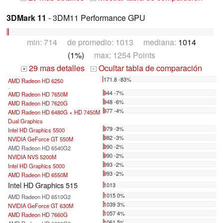
3DMark 11
- 3DM11 Performance GPU
min: 714 de promedio: 1013 mediana:
1014
(1%)
max: 1254 Points
29 mas detalles
Ocultar tabla de comparación
+
-
171.8 -83%
AMD Radeon HD 6250
...
944 -7%
AMD Radeon HD 7650M
948 -6%
AMD Radeon HD 7620G
977 -4%
AMD Radeon HD 6480G + HD 7450M
Dual Graphics
979 -3%
Intel HD Graphics 5500
982 -3%
NVIDIA GeForce GT 550M
990 -2%
AMD Radeon HD 6540G2
990 -2%
NVIDIA NVS 5200M
993 -2%
Intel HD Graphics 5000
993 -2%
AMD Radeon HD 6550M
Intel HD Graphics 515
1013
1015 0%
AMD Radeon HD 6510G2
1039 3%
NVIDIA GeForce GT 630M
1057 4%
AMD Radeon HD 7660G
1061 5%