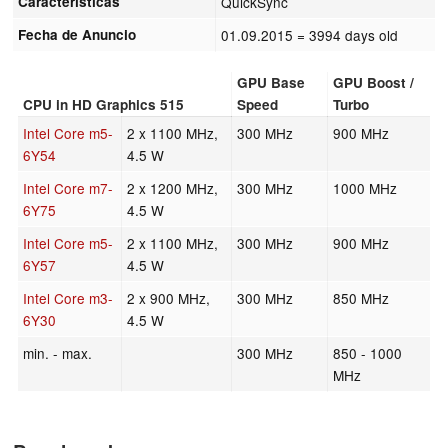
Características
QuickSync
Fecha de Anuncio
01.09.2015
= 3994 days old
GPU Base
GPU Boost /
CPU in HD Graphics 515
Speed
Turbo
Intel Core m5-
2 x 1100 MHz,
300 MHz
900 MHz
6Y54
4.5 W
Intel Core m7-
2 x 1200 MHz,
300 MHz
1000 MHz
6Y75
4.5 W
Intel Core m5-
2 x 1100 MHz,
300 MHz
900 MHz
6Y57
4.5 W
Intel Core m3-
2 x 900 MHz,
300 MHz
850 MHz
6Y30
4.5 W
min. - max.
300 MHz
850 - 1000
MHz