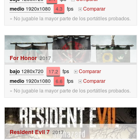
medio
1920x1080
4.3
fps
Comparar
+
» No jugable la mayor parte de los portátiles probados.
For Honor
2017
bajo
1280x720
17.2
fps
Comparar
+
medio
1920x1080
6.6
fps
Comparar
+
» No jugable la mayor parte de los portátiles probados.
Resident Evil 7
2017