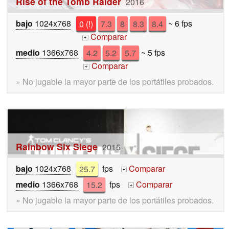
Rise of the Tomb Raider
2016
bajo
1024x768
0 (!)
7.3
8
8.3
8.4
~ 6 fps
Comparar
+
medio
1366x768
4.2
5.2
5.7
~ 5 fps
Comparar
+
» No jugable la mayor parte de los portátiles probados.
Rainbow Six Siege
2015
bajo
1024x768
25.7
fps
Comparar
+
medio
1366x768
15.2
fps
Comparar
+
» No jugable la mayor parte de los portátiles probados.