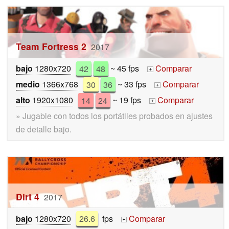
Team Fortress 2
2017
bajo
1280x720
42
48
~ 45 fps
Comparar
+
medio
1366x768
30
36
~ 33 fps
Comparar
+
alto
1920x1080
14
24
~ 19 fps
Comparar
+
» Jugable con todos los portátiles probados en ajustes
de detalle bajo.
Dirt 4
2017
bajo
1280x720
26.6
fps
Comparar
+