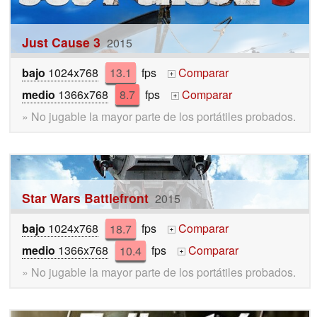
Just Cause 3
2015
bajo
1024x768
13.1
fps
Comparar
+
medio
1366x768
8.7
fps
Comparar
+
» No jugable la mayor parte de los portátiles probados.
Star Wars Battlefront
2015
bajo
1024x768
18.7
fps
Comparar
+
medio
1366x768
10.4
fps
Comparar
+
» No jugable la mayor parte de los portátiles probados.