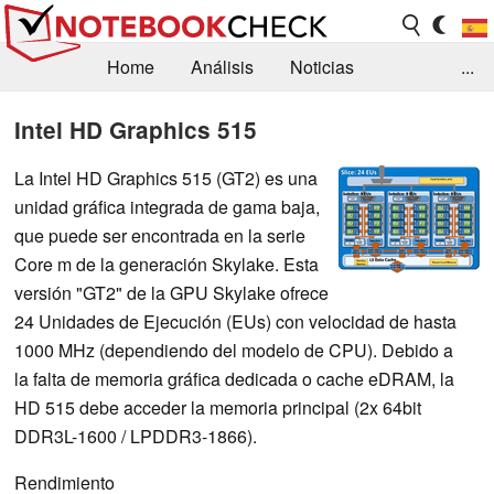
Home
Análisis
Noticias
...
FAQ/Técnica
Biblioteca
Intel HD Graphics 515
Orientación para la Compra
Busca
La Intel HD Graphics 515 (GT2) es una
unidad gráfica integrada de gama baja,
Contacto
que puede ser encontrada en la serie
Core m de la generación Skylake. Esta
versión "GT2" de la GPU Skylake ofrece
24 Unidades de Ejecución (EUs) con velocidad de hasta
1000 MHz (dependiendo del modelo de CPU). Debido a
la falta de memoria gráfica dedicada o cache eDRAM, la
HD 515 debe acceder la memoria principal (2x 64bit
DDR3L-1600 / LPDDR3-1866).
Rendimiento