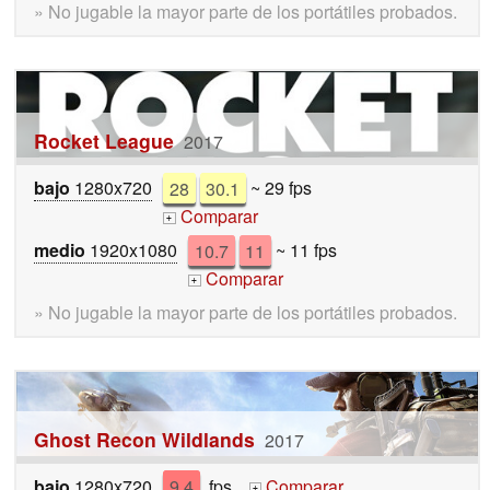
» No jugable la mayor parte de los portátiles probados.
Rocket League
2017
bajo
1280x720
28
30.1
~ 29 fps
Comparar
+
medio
1920x1080
10.7
11
~ 11 fps
Comparar
+
» No jugable la mayor parte de los portátiles probados.
Ghost Recon Wildlands
2017
bajo
1280x720
9.4
fps
Comparar
+