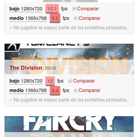
bajo
1280x720
10.1
fps
Comparar
+
medio
1366x768
9.2
fps
Comparar
+
» No jugable la mayor parte de los portátiles probados.
The Division
2016
bajo
1280x720
12
fps
Comparar
+
medio
1366x768
8.4
fps
Comparar
+
» No jugable la mayor parte de los portátiles probados.