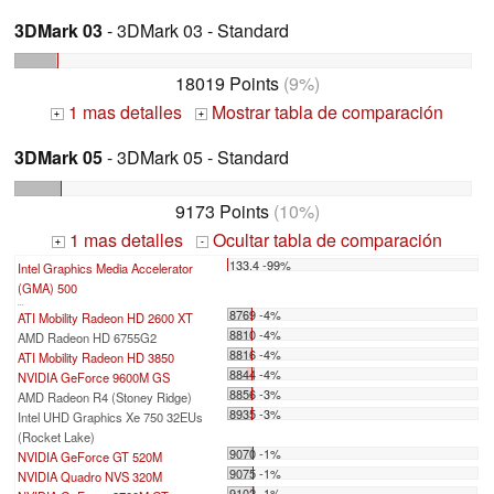
3DMark 03
- 3DMark 03 - Standard
18019 Points
(9%)
1 mas detalles
Mostrar tabla de comparación
+
+
3DMark 05
- 3DMark 05 - Standard
9173 Points
(10%)
1 mas detalles
Ocultar tabla de comparación
+
-
133.4 -99%
Intel Graphics Media Accelerator
(GMA) 500
...
8769 -4%
ATI Mobility Radeon HD 2600 XT
8810 -4%
AMD Radeon HD 6755G2
8816 -4%
ATI Mobility Radeon HD 3850
8844 -4%
NVIDIA GeForce 9600M GS
8856 -3%
AMD Radeon R4 (Stoney Ridge)
8935 -3%
Intel UHD Graphics Xe 750 32EUs
(Rocket Lake)
9070 -1%
NVIDIA GeForce GT 520M
9075 -1%
NVIDIA Quadro NVS 320M
9102 -1%