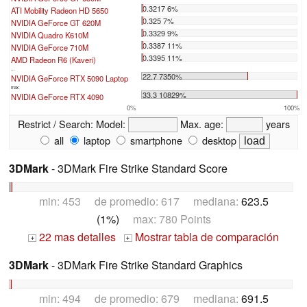
0.3217 6%
ATI Mobility Radeon HD 5650
0.325 7%
NVIDIA GeForce GT 620M
0.3329 9%
NVIDIA Quadro K610M
0.3387 11%
NVIDIA GeForce 710M
0.3395 11%
AMD Radeon R6 (Kaveri)
...
22.7 7350%
NVIDIA GeForce RTX 5090 Laptop
max:
33.3 10829%
NVIDIA GeForce RTX 4090
0%
100%
Restrict / Search:
Model:
Max. age:
years
all
laptop
smartphone
desktop
3DMark
- 3DMark Fire Strike Standard Score
min: 453 de promedio: 617 mediana:
623.5
(1%)
max: 780 Points
22 mas detalles
Mostrar tabla de comparación
+
+
3DMark
- 3DMark Fire Strike Standard Graphics
min: 494 de promedio: 679 mediana:
691.5