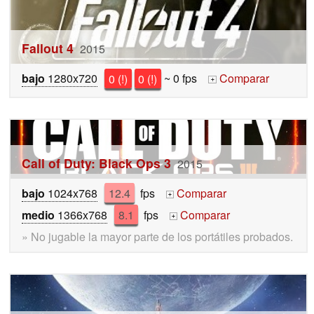
Fallout 4
2015
bajo
1280x720
0 (!)
0 (!)
~ 0 fps
Comparar
+
Call of Duty: Black Ops 3
2015
bajo
1024x768
12.4
fps
Comparar
+
medio
1366x768
8.1
fps
Comparar
+
» No jugable la mayor parte de los portátiles probados.