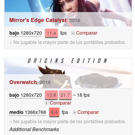
Mirror's Edge Catalyst
2016
bajo
1280x720
11.4
fps
Comparar
+
» No jugable la mayor parte de los portátiles probados.
Overwatch
2016
bajo
1280x720
13.8
21.7
~ 18 fps
Comparar
+
medio
1366x768
8.4
fps
Comparar
+
» No jugable la mayor parte de los portátiles probados.
Additional Benchmarks