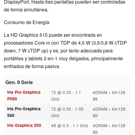
DisplayPort. Hasta tres pantallas pueden ser controladas
de forma simultánea.
Consumo de Energía
La HD Graphics 515 puede ser encontrada en
procesadores Core m con TDP de 4,5 W (3,5/3,8 W cTDP
down, 7 W cTDP up) y es, por tanto adecuada para
portátiles y tablets 2-en-1 muy delgados, principalmente
enfriados de forma pasiva.
Gen. 9 Serie
Iris Pro Graphics
72 @ 0.35 - 1.1
eDRAM + 64/128
P580
GHz
Bit
Iris Pro Graphics
72 @ 0.35 - 1.05
eDRAM + 64/128
580
GHz
Bit
Iris Graphics 550
48 @ 0.3 - 1.1 GHz
eDRAM + 64/128
Bit