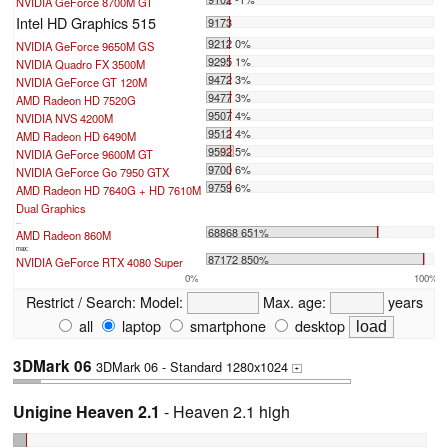
NVIDIA GeForce 8700M GT
Intel HD Graphics 515
9173
9212 0%
NVIDIA GeForce 9650M GS
9295 1%
NVIDIA Quadro FX 3500M
9472 3%
NVIDIA GeForce GT 120M
9477 3%
AMD Radeon HD 7520G
9507 4%
NVIDIA NVS 4200M
9512 4%
AMD Radeon HD 6490M
9592 5%
NVIDIA GeForce 9600M GT
9700 6%
NVIDIA GeForce Go 7950 GTX
9759 6%
AMD Radeon HD 7640G + HD 7610M
Dual Graphics
...
68868 651%
AMD Radeon 860M
max:
87172 850%
NVIDIA GeForce RTX 4080 Super
0%
100%
Restrict / Search:
Model:
Max. age:
years
all
laptop
smartphone
desktop
3DMark 06
3DMark 06 - Standard 1280x1024
+
Unigine Heaven 2.1
- Heaven 2.1 high