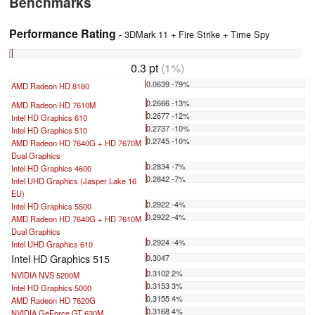
Benchmarks
Performance Rating
- 3DMark 11 + Fire Strike + Time Spy
0.3 pt
(1%)
0.0639 -79%
AMD Radeon HD 8180
...
0.2666 -13%
AMD Radeon HD 7610M
0.2677 -12%
Intel HD Graphics 610
0.2737 -10%
Intel HD Graphics 510
0.2745 -10%
AMD Radeon HD 7640G + HD 7670M
Dual Graphics
0.2834 -7%
Intel HD Graphics 4600
0.2842 -7%
Intel UHD Graphics (Jasper Lake 16
EU)
0.2922 -4%
Intel HD Graphics 5500
0.2922 -4%
AMD Radeon HD 7640G + HD 7610M
Dual Graphics
0.2924 -4%
Intel UHD Graphics 610
Intel HD Graphics 515
0.3047
0.3102 2%
NVIDIA NVS 5200M
0.3153 3%
Intel HD Graphics 5000
0.3155 4%
AMD Radeon HD 7620G
0.3168 4%
NVIDIA GeForce GT 630M