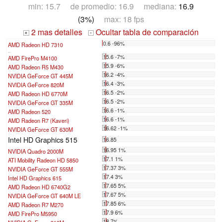
min: 15.7 de promedio: 16.9 mediana:
16.9
(3%)
max: 18 fps
2 mas detalles
Ocultar tabla de comparación
+
-
0.6 -96%
AMD Radeon HD 7310
...
15.6 -7%
AMD FirePro M4100
15.9 -6%
AMD Radeon R5 M430
16.2 -4%
NVIDIA GeForce GT 445M
16.4 -3%
NVIDIA GeForce 820M
16.5 -2%
AMD Radeon HD 6770M
16.5 -2%
NVIDIA GeForce GT 335M
16.6 -1%
AMD Radeon 520
16.6 -1%
AMD Radeon R7 (Kaveri)
16.62 -1%
NVIDIA GeForce GT 630M
Intel HD Graphics 515
16.85
16.95 1%
NVIDIA Quadro 2000M
17.1 1%
ATI Mobility Radeon HD 5850
17.37 3%
NVIDIA GeForce GT 555M
17.4 3%
Intel HD Graphics 615
17.65 5%
AMD Radeon HD 6740G2
17.67 5%
NVIDIA GeForce GT 640M LE
17.85 6%
AMD Radeon R7 M270
17.9 6%
AMD FirePro M5950
18 7%