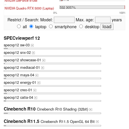
NVIDIA GeForce 910M
...
532 3057%
NVIDIA Quadro RTX 5000 (Laptop)
0%
100%
Restrict / Search:
Model:
Max. age:
years
all
laptop
smartphone
desktop
SPECviewperf 12
specvp12 sw-03
+
specvp12 snx-02
+
specvp12 showcase-01
+
specvp12 mediacal-01
+
specvp12 maya-04
+
specvp12 energy-01
+
specvp12 creo-01
+
specvp12 catia-04
+
Cinebench R10
Cinebench R10 Shading (32bit)
+
Cinebench R11.5
Cinebench R11.5 OpenGL 64 Bit
+