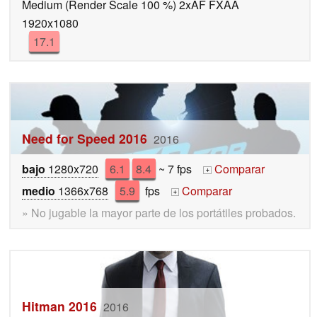
Medium (Render Scale 100 %) 2xAF FXAA
1920x1080
17.1
Need for Speed 2016
2016
bajo
1280x720
6.1
8.4
~ 7 fps
Comparar
+
medio
1366x768
5.9
fps
Comparar
+
» No jugable la mayor parte de los portátiles probados.
Hitman 2016
2016