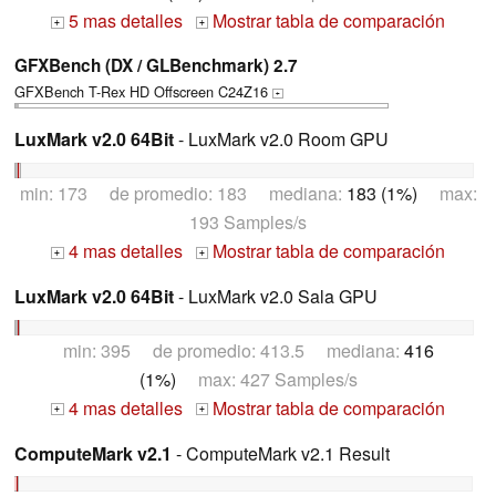
5 mas detalles
Mostrar tabla de comparación
+
+
GFXBench (DX / GLBenchmark) 2.7
GFXBench T-Rex HD Offscreen C24Z16
+
LuxMark v2.0 64Bit
- LuxMark v2.0 Room GPU
min: 173 de promedio: 183 mediana:
183 (1%)
max:
193 Samples/s
4 mas detalles
Mostrar tabla de comparación
+
+
LuxMark v2.0 64Bit
- LuxMark v2.0 Sala GPU
min: 395 de promedio: 413.5 mediana:
416
(1%)
max: 427 Samples/s
4 mas detalles
Mostrar tabla de comparación
+
+
ComputeMark v2.1
- ComputeMark v2.1 Result