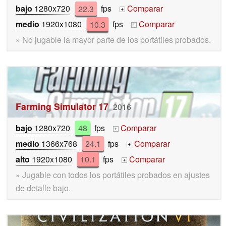
bajo
1280x720
22.3
fps
Comparar
+
medio
1920x1080
10.3
fps
Comparar
+
» No jugable la mayor parte de los portátiles probados.
Farming Simulator 17
2016
bajo
1280x720
48
fps
Comparar
+
medio
1366x768
24.1
fps
Comparar
+
alto
1920x1080
10.1
fps
Comparar
+
» Jugable con todos los portátiles probados en ajustes
de detalle bajo.