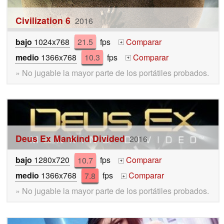
Civilization 6
2016
bajo
1024x768
21.5
fps
Comparar
+
medio
1366x768
10.3
fps
Comparar
+
» No jugable la mayor parte de los portátiles probados.
Deus Ex Mankind Divided
2016
bajo
1280x720
10.7
fps
Comparar
+
medio
1366x768
7.8
fps
Comparar
+
» No jugable la mayor parte de los portátiles probados.