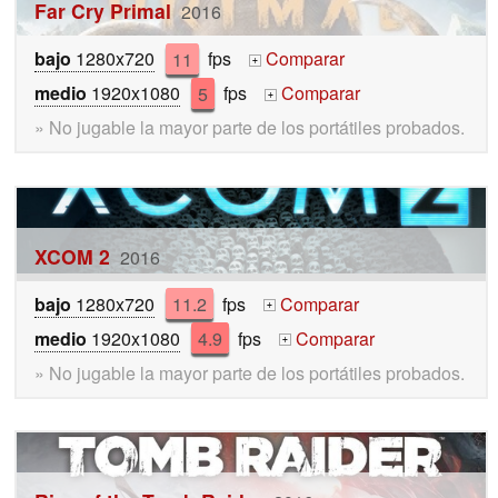
Far Cry Primal
2016
bajo
1280x720
11
fps
Comparar
+
medio
1920x1080
5
fps
Comparar
+
» No jugable la mayor parte de los portátiles probados.
XCOM 2
2016
bajo
1280x720
11.2
fps
Comparar
+
medio
1920x1080
4.9
fps
Comparar
+
» No jugable la mayor parte de los portátiles probados.